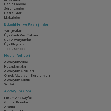
Deniz Canlıları
Sürüngenler
Hastalıklar
Galaxy Rasbora
Makaleler
Etkinlikler ve Paylaşımlar
Yarışmalar
Yakışıklı Magunga
Üye Canlı Veri Tabanı
Üye Akvaryumları
Üye Blogları
Toplu sohbet
Apistogramma
Hobici Rehberi
macmasteri
Akvaryumcular
Hesaplamalar
Akvaryum Ürünleri
Örnek Akvaryum Kurulumları
Apistogramma
Akvaryum Kültürü
cacatuoides
Sözlük
Akvaryum.Com
Forum Ana Sayfası
CRYSTAL THE BETA
Güncel Konular
FISH
Arama