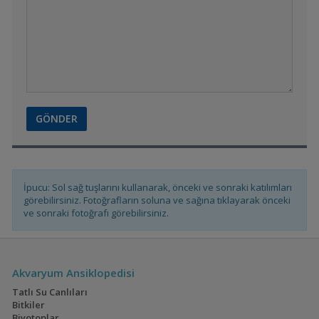
Caridina/Taiwan
Bee/Red Ruby
Macmasteri Red
Shoulder
İpucu: Sol sağ tuşlarını kullanarak, önceki ve sonraki katılımları
Tül Kuyruk Zebra Danio
görebilirsiniz. Fotoğrafların soluna ve sağına tıklayarak önceki
ve sonraki fotoğrafı görebilirsiniz.
Akvaryum Ansiklopedisi
Altolamprologus
Tatlı Su Canlıları
compressiceps Chaitika
Bitkiler
yellow
Biyotoplar