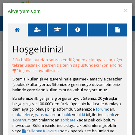
Giriş Yap
Üye Ol
×
Akvaryum.Com
Ana Menü
Toggl
naviga
Yarışmalar
114. Yarışma
zebram
Hoşgeldiniz!
Yarışmalar
Katıl
Ödüller
Kurallar
* Bu bölüm bundan sonra kendiliğinden açılmayacaktır, eğer
zebram
tekrar ulaşmak isterseniz sitenin sağ üstündeki "Yönlendirici
" tuşuna tıklayabilirsiniz.
Sitemizi kullanışlı ve güvenli hale getirmek amacıyla çerezler
(cookie) kullanıyoruz. Sitemizde gezinmeye devam etmeniz
halinde çerezlerin kullanımını da kabul ediyorsunuz.
Bu sitemize ilk gelişiniz gibi görünüyor. Sitemiz; 20 yılı aşkın
bir geçmişi ve 100.000'den fazla üyesinin katkısı ile damlaya
damlaya göl olmuş bir platformdur. Sitemizde
forum
dan,
makaleler
e,
yarışmalar
dan
balık
ve
bitki
bilgilerine,
canlı
ve
akvaryum
tanıtımlarından
sohbete
kadar pek çok bölüm
mevcuttur. Bölüm isimlerine tıklayarak bölümlere gidebilir
veya
Kullanım Kılavuzu
'na tıklayarak site bölümleri ve