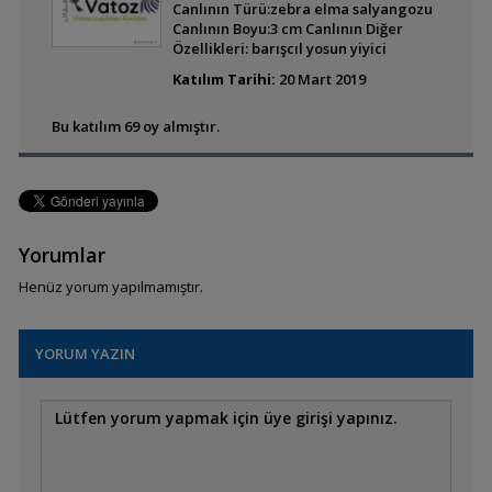
Canlının Türü:zebra elma salyangozu
Canlının Boyu:3 cm Canlının Diğer
Özellikleri: barışcıl yosun yiyici
Best Model Tropheus
Katılım Tarihi:
20 Mart 2019
Moori Kasakalawe
Bu katılım 69 oy almıştır.
Tropheus Moorii
Katoto
Yorumlar
Trichopsis Pulimus
Henüz yorum yapılmamıştır.
YORUM YAZIN
Pterophyllum Sp. Rio
Nanay