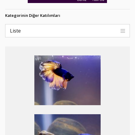
Kategorinin Diğer Katılımları
Liste
Red tail big ear ribbon
yavrum
Blue lace big dorsal
PROTOMELAS
FENESTRATUS STEVENİ
"TAIWAN REEF"
Tiger Endler