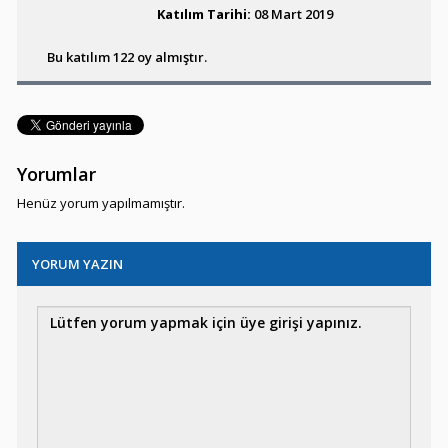
Katılım Tarihi:
08 Mart 2019
Caridina/Taiwan
Bee/Red Ruby
Bu katılım 122 oy almıştır.
Macmasteri Red
Shoulder
Yorumlar
Henüz yorum yapılmamıştır.
YORUM YAZIN
Tül Kuyruk Zebra Danio
Altolamprologus
compressiceps Chaitika
yellow