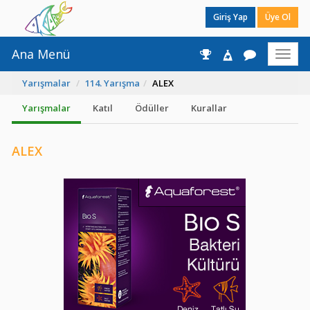
Giriş Yap
Üye Ol
Ana Menü
Toggl
naviga
Yarışmalar
114. Yarışma
ALEX
Yarışmalar
Katıl
Ödüller
Kurallar
ALEX