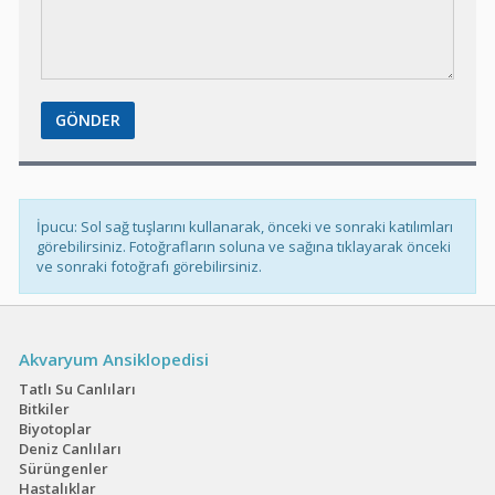
Galaxy Rasbora
Yakışıklı Magunga
İpucu: Sol sağ tuşlarını kullanarak, önceki ve sonraki katılımları
Apistogramma
görebilirsiniz. Fotoğrafların soluna ve sağına tıklayarak önceki
macmasteri
ve sonraki fotoğrafı görebilirsiniz.
Apistogramma
Akvaryum Ansiklopedisi
cacatuoides
Tatlı Su Canlıları
Bitkiler
Biyotoplar
Deniz Canlıları
CRYSTAL THE BETA
Sürüngenler
FISH
Hastalıklar