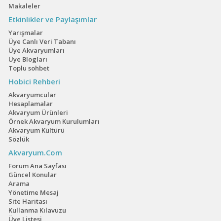
Makaleler
Etkinlikler ve Paylaşımlar
Yarışmalar
Nijeryalı Kırmızısı
Üye Canlı Veri Tabanı
Üye Akvaryumları
Üye Blogları
Toplu sohbet
Top Sword Snakeskin
Hobici Rehberi
Endler
Akvaryumcular
Hesaplamalar
Akvaryum Ürünleri
Kara
Örnek Akvaryum Kurulumları
Akvaryum Kültürü
Sözlük
Akvaryum.Com
Geophagus tapajos red
head
Forum Ana Sayfası
Güncel Konular
Arama
Yönetime Mesaj
Son yumurtasını
Site Haritası
taşıyan annemiz
Kullanma Kılavuzu
Üye Listesi