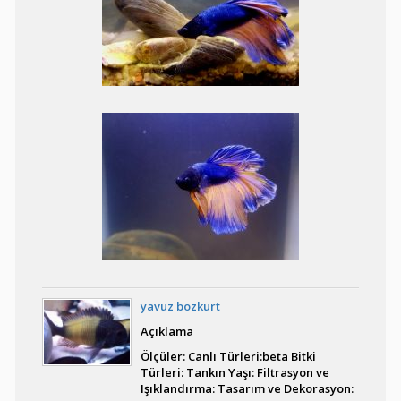
Best Model Tropheus
Moori Kasakalawe
Tropheus Moorii
Katoto
Trichopsis Pulimus
yavuz bozkurt
Pterophyllum Sp. Rio
Nanay
Açıklama
Ölçüler: Canlı Türleri:beta Bitki
Türleri: Tankın Yaşı: Filtrasyon ve
Işıklandırma: Tasarım ve Dekorasyon: