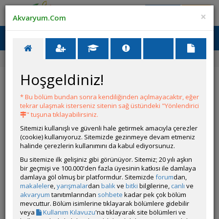
Giriş Yap
Üye Ol
×
Akvaryum.Com
Ana Menü
Toggl
naviga
Yarışmalar
114. Yarışma
Buda bizim yakışıklı
Hoşgeldiniz!
Yarışmalar
Katıl
Ödüller
Kurallar
* Bu bölüm bundan sonra kendiliğinden açılmayacaktır, eğer
Buda bizim yakışıklı
tekrar ulaşmak isterseniz sitenin sağ üstündeki "Yönlendirici
" tuşuna tıklayabilirsiniz.
Sitemizi kullanışlı ve güvenli hale getirmek amacıyla çerezler
(cookie) kullanıyoruz. Sitemizde gezinmeye devam etmeniz
halinde çerezlerin kullanımını da kabul ediyorsunuz.
Bu sitemize ilk gelişiniz gibi görünüyor. Sitemiz; 20 yılı aşkın
bir geçmişi ve 100.000'den fazla üyesinin katkısı ile damlaya
damlaya göl olmuş bir platformdur. Sitemizde
forum
dan,
makaleler
e,
yarışmalar
dan
balık
ve
bitki
bilgilerine,
canlı
ve
akvaryum
tanıtımlarından
sohbete
kadar pek çok bölüm
mevcuttur. Bölüm isimlerine tıklayarak bölümlere gidebilir
veya
Kullanım Kılavuzu
'na tıklayarak site bölümleri ve