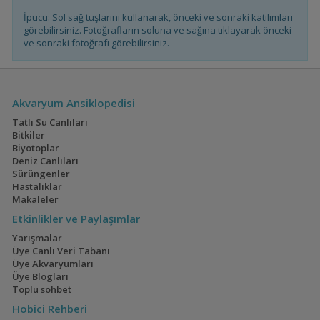
İpucu: Sol sağ tuşlarını kullanarak, önceki ve sonraki katılımları
görebilirsiniz. Fotoğrafların soluna ve sağına tıklayarak önceki
Galaxy Rasbora
ve sonraki fotoğrafı görebilirsiniz.
Yakışıklı Magunga
Akvaryum Ansiklopedisi
Tatlı Su Canlıları
Bitkiler
Biyotoplar
Apistogramma
Deniz Canlıları
macmasteri
Sürüngenler
Hastalıklar
Makaleler
Etkinlikler ve Paylaşımlar
Apistogramma
cacatuoides
Yarışmalar
Üye Canlı Veri Tabanı
Üye Akvaryumları
Üye Blogları
Toplu sohbet
CRYSTAL THE BETA
FISH
Hobici Rehberi