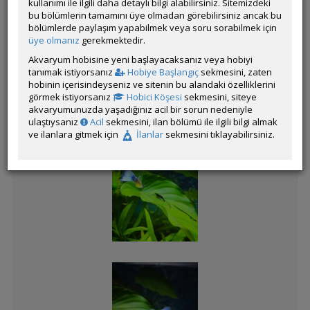
kullanımı ile ilgili daha detaylı bilgi alabilirsiniz. Sitemizdeki
bu bölümlerin tamamını üye olmadan görebilirsiniz ancak bu
bölümlerde paylaşım yapabilmek veya soru sorabilmek için
Kategorinin Diğer Katılımları
üye olmanız
gerekmektedir.
Akvaryum hobisine yeni başlayacaksanız veya hobiyi
Liste
tanımak istiyorsanız
Hobiye Başlangıç
sekmesini, zaten
hobinin içerisindeyseniz ve sitenin bu alandaki özelliklerini
görmek istiyorsanız
Hobici Köşesi
sekmesini, siteye
akvaryumunuzda yaşadığınız acil bir sorun nedeniyle
ulaştıysanız
Acil
sekmesini, ilan bölümü ile ilgili bilgi almak
Red tail big ear ribbon
ve ilanlara gitmek için
İlanlar
sekmesini tıklayabilirsiniz.
yavrum
Blue lace big dorsal
PROTOMELAS
FENESTRATUS STEVENİ
"TAIWAN REEF"
Tiger Endler