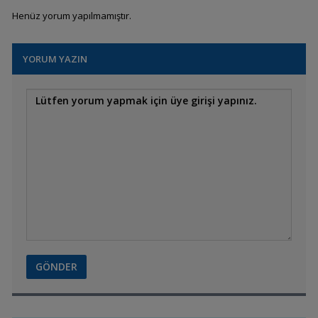
Henüz yorum yapılmamıştır.
Caridina/Taiwan
Bee/Red Ruby
YORUM YAZIN
Macmasteri Red
Shoulder
Tül Kuyruk Zebra Danio
Altolamprologus
compressiceps Chaitika
yellow