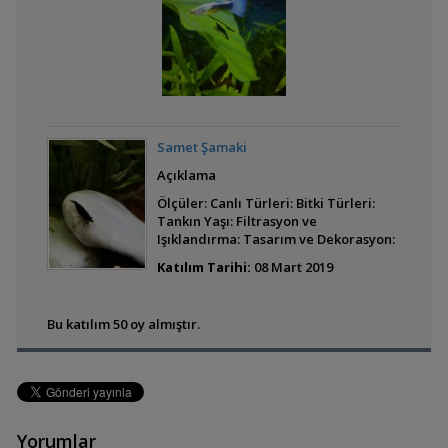
Best Model Tropheus
Moori Kasakalawe
Tropheus Moorii
Samet Şamaki
Katoto
Açıklama
Ölçüler: Canlı Türleri: Bitki Türleri:
Tankın Yaşı: Filtrasyon ve
Trichopsis Pulimus
Işıklandırma: Tasarım ve Dekorasyon:
Katılım Tarihi:
08 Mart 2019
Bu katılım 50 oy almıştır.
Pterophyllum Sp. Rio
Nanay
Yorumlar