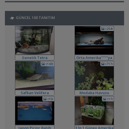
Akvaryum ve Tür Tavsiyesi
,
Kardinal Tetralarım Durduk Yere Öldü
bendeniztayfun
15:45
GÜNCEL 100 TANITIM
Hastalıklar ve İlaçlar
,
Ternapi Medaka Pondları
ternapi
12:44
(254)
Akvaryum Tanıtımı
,
Bitki Kum Ve Balık Tavsiyesi
Cyber_Scout
02:16
Akvaryum ve Tür Tavsiyesi
,
Melek Balığı
Milners
00:08
Yeni Üye Forumu
Genetik Tetra
Orta Amerika''''''''ya
,
Ne Yapmalıyım
Hidro Dinamik
19:00
Dönüş
(143)
(717)
Yeni Üye Forumu
,
Balkondaki Pondum Çok Isınıyor.
SaviaSora
18:18
Bitki Akvaryumları Genel
,
3'lü Kartuş + Ro Filtre Sistemi Borulaması
flanormimar
15:11
Safkan Velifera
Medaka Havuzu
Filtreleme Seçenekleri
3in1 Güney Amerika Tankları Ve Vertikal Bahçe
(15)
(17)
,
bendeniztayfun
14:42
Akvaryum Tanıtımı
,
Sobo 901f Ultra Viole 800 Lt
Shortbuff
11:22
Filtreleme Seçenekleri
,
200 Litre Yeni Bitkili Tankım
volkangunes
11:06
Japon Pirinç Balığı
3 İn 1 Güney Amerika