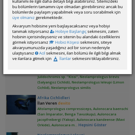
kullanımı ile ilgili daha detaylı bilgi alabilirsiniz. Sitemizdeki
compressiceps, Cyprichromis microlepidotus
bu bölümlerin tamamını üye olmadan görebilirsiniz ancak bu
bölümlerde paylaşım yapabilmek veya soru sorabilmek için
Yıldız Safir..lupingu..star Shaphire Cichlids
üye olmanız
gerekmektedir.
İlan Veren
nyzcandan
Neolamprologus pulcher (Daffodil),Placidochromis
Akvaryum hobisine yeni başlayacaksanız veya hobiyi
phenochilus,Aulonocara stuartgranti (Usisya)
tanımak istiyorsanız
Hobiye Başlangıç
sekmesini, zaten
hobinin içerisindeyseniz ve sitenin bu alandaki özelliklerini
Neolamprologus Pulcher (daffodil) Yavrusu
görmek istiyorsanız
Hobici Köşesi
sekmesini, siteye
İlan Veren
emree06
akvaryumunuzda yaşadığınız acil bir sorun nedeniyle
Neolamprologus brichardi (Brichardi)
ulaştıysanız
Acil
sekmesini, ilan bölümü ile ilgili bilgi almak
ve ilanlara gitmek için
İlanlar
sekmesini tıklayabilirsiniz.
Similis-brevis-speciosus-sumbu-kissi-leleupi
İlan Veren
erdo_bg
Julidochromis sp. ''Kissi'', Neolamprologus brevis
(Salyangoz Cichlidi), Neolamprologus leleupi (Limon
Cichlid), Neolamprologus similis
Afrika Cichlidleri
İlan Veren
devito
Altolamprologus compressiceps, Aulonocara baenschi
(Sarı İmparator, Benga Tavuskuşu), Aulonocara
jacopfreibergi (Yakop), Aulonocara kandeense (Mavi
Hepsini Göster
Orkide), Aulonocara m
...