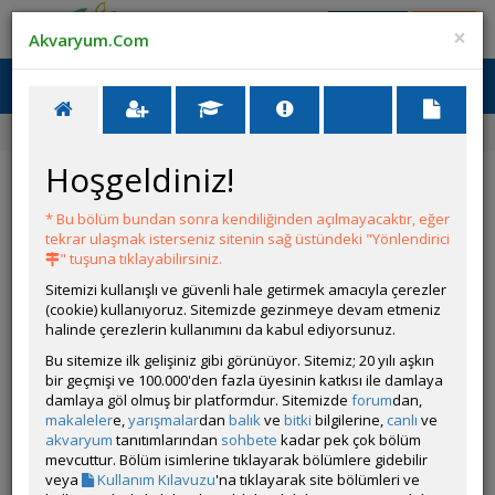
Giriş Yap
Üye Ol
×
Akvaryum.Com
Ana Menü
Toggl
naviga
Ana Sayfa
Tanganyika İlanları
Hoşgeldiniz!
Tanganyika İlanları
* Bu bölüm bundan sonra kendiliğinden açılmayacaktır, eğer
tekrar ulaşmak isterseniz sitenin sağ üstündeki "Yönlendirici
" tuşuna tıklayabilirsiniz.
YENİ İLAN
TÜR SEÇ
Sitemizi kullanışlı ve güvenli hale getirmek amacıyla çerezler
(cookie) kullanıyoruz. Sitemizde gezinmeye devam etmeniz
halinde çerezlerin kullanımını da kabul ediyorsunuz.
İLANLAR
Bu sitemize ilk gelişiniz gibi görünüyor. Sitemiz; 20 yılı aşkın
bir geçmişi ve 100.000'den fazla üyesinin katkısı ile damlaya
İlan Nasıl Verilir? - İlan Sisteminin Özellikleri
damlaya göl olmuş bir platformdur. Sitemizde
forum
dan,
Yazan
Akvaryum.Com
makaleler
e,
yarışmalar
dan
balık
ve
bitki
bilgilerine,
canlı
ve
akvaryum
tanıtımlarından
sohbete
kadar pek çok bölüm
Cyp. Microlepidotus Kiriza Yavru
mevcuttur. Bölüm isimlerine tıklayarak bölümlere gidebilir
İlan Veren
Hiko
veya
Kullanım Kılavuzu
'na tıklayarak site bölümleri ve
Altolamprologus calvus (Calvus), Altolamprologus