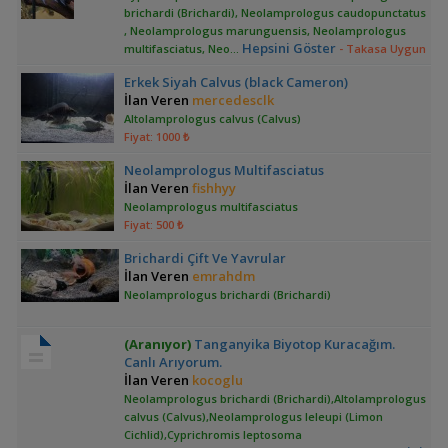
brichardi (Brichardi), Neolamprologus caudopunctatus
, Neolamprologus marunguensis, Neolamprologus
Hepsini Göster
multifasciatus, Neo
...
- Takasa Uygun
Erkek Siyah Calvus (black Cameron)
İlan Veren
mercedesclk
Altolamprologus calvus (Calvus)
Fiyat: 1000 ₺
Neolamprologus Multifasciatus
İlan Veren
fishhyy
Neolamprologus multifasciatus
Fiyat: 500 ₺
Brichardi Çift Ve Yavrular
İlan Veren
emrahdm
Neolamprologus brichardi (Brichardi)
(Aranıyor)
Tanganyika Biyotop Kuracağım.
Canlı Arıyorum.
İlan Veren
kocoglu
Neolamprologus brichardi (Brichardi),Altolamprologus
calvus (Calvus),Neolamprologus leleupi (Limon
Cichlid),Cyprichromis leptosoma