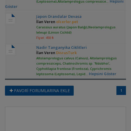
Hepsini
(Leptosoma),Altolamprologus compressice
...
Göster
Japon Orandalar Devasa
İlan Veren
olcerler.pet
Carassius auratus (Japon Balığı),Neolamprologus
leleupi (Limon Cichlid)
Fiyat: 450 ₺
Nadir Tanganyika Ciklitleri
İlan Veren
DiscusTurk
Altolamprologus calvus (Calvus), Altolamprologus
compressiceps, Chalinochromis sp. 'Ndobhoi',
Cyphotilapia frontosa (Frontoza), Cyprichromis
Hepsini Göster
leptosoma (Leptosoma), Lepid
...
FAVORİ FORUMLARINA EKLE
1