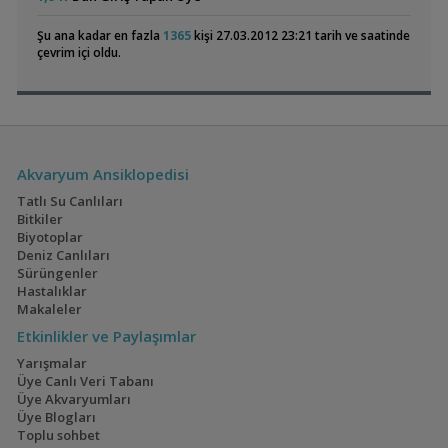
4 Lü Akvaryum Seti ( Alüminyum Profil)
soliter83
19:46
Ve Yavru
(36)
Su Üstü Bitkileri Arıyorum Çankaya Bölgesi
Bshkk
19:16
Akvaryumum
Şu ana kadar en fazla
1365
kişi 27.03.2012 23:21 tarih ve saatinde
30x30x30 Ultra Clear Kurulu Sistem Akvaryum
apistoman
18:59
çevrim içi oldu.
A+ Kalite Akvaryum Seti
apistoman
18:59
Sarı Prenses - Beyaz Prenses - İmparator - Auratus
Malawi
market
18:41
Colombian Tetra
60x40x40 Walstad
Kafalı Yunus Yavruları
Malawi market
18:41
(3)
(36)
Exel , Ramshorm , Bitki
CevdetSERBEST
16:17
Su Piresi 200 - 300 Adet 100 Tl
CevdetSERBEST
16:17
Akvaryum Ansiklopedisi
Moss Teli
CevdetSERBEST
16:17
Tatlı Su Canlıları
Bitkiler
Biyotoplar
Electric Blue Acara
160x60x60
Deniz Canlıları
Akvaryumum
(4)
(3)
Sürüngenler
Hastalıklar
Makaleler
Etkinlikler ve Paylaşımlar
Geophagus Red
İwagumi
Yarışmalar
Head Tapajos
Üye Canlı Veri Tabanı
(13)
(14)
Üye Akvaryumları
Üye Blogları
Toplu sohbet