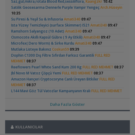
Saz,gül,mikra,rotala Blood Red,sessiliflora,
Kaangzkr
10:42
,
Karidesler Sobo Sf 550f Filtre İçine Kaçabilir Mi
Joec
13:12
Satılık Geosesarma Dennerle Purple Vampir Yengeç
Arch.Hüseyin
Omurgasızlar
Apistogramma
30x20x20 Ramshorn
10:35
,
Bitkili Akvaryuma İlk Adım
saturday
12:45
Hongsloi Çiftim Ve
Akvaryumu
(4)
(6)
Su Piresi & Yeşil Su & Infusoria
Amati340
09:47
Yeni Üye Forumu
Yavruları
Ista Yüzey Temizleyici (surface Skimmer) I521
Amati340
09:47
,
👋 Yeni Gelenler Buradan Merhaba Desin
wolk23
12:03
Ramshorn Salyangoz (10 Adet)
Amati340
09:47
Yeni Üye Forumu
Osmocote Akıllı Kapsül Gübre ( 9 Ay Etkili)
Amati340
09:47
,
Büyükşehir Belediyesi Çalışıyor,gece 3 😊
MasterChiefHakan
Microfex( Dero Worm) & Sirke Kurdu
Amati340
09:47
10:09
Betta Antuta
Leonardit Zeminli
Mutlaka Listeye Bakınız
Coskun59
09:39
Yeni Üye Forumu
Akvaryum Kurulumu
(4)
Dophin C1300 Dış Filtre Sıfırdan Farksız Garantili
FULL RED
,
Bitkili Tankda Led Kullanımı
dreamcatcherr
09:15
MEHMET
08:37
Işık CO2 ve Ekipmanlar
Reeflowers Pearl Whıte Sand Kum 200 Kg
FULL RED MEHMET
08:37
,
Dıy - Akvaryum Aydınlatması Hakkında Bilgi
Minics
01:42
Jbl Novo M Vatoz Çöpçü Yemi
FULL RED MEHMET
08:37
Yeni Üye Forumu
Amazon Hançeri Cryptocoryne Canlı Üreyen Bitkiler
FULL RED
,
130 Lt 50+ Lepistes İçin8.500 Tl Bütçeli Dışfiltre
Serpent
Ramshorn Hakkında
37 Litrelik Siyah
MEHMET
08:37
00:15
Her Şey
Neon Tetra
L144 Mavi Göz Tül Vatozlar Kampanyanın Kralı
FULL RED MEHMET
(123)
Yeni Üye Forumu
Akvaryumum
08:37
,
Catappa Yetişiyorum
Rafayel
22:46
2 Torba Moss :) Filtre Isıtıcı
AtlasPoyraz
07:54
Bitki Türleri ve Bakımı
Daha Fazla Göster
Sıfır Fluval 107 - Fluval 206 Mil Pervane Ve Kapak
,
erimgorgulu
Akvaredden Gelen Bitkiler
Sufisu
21:48
07:37
Bitki Türleri ve Bakımı
Orionled A 40 Armatür Sıfır Ayarında
,
erimgorgulu
07:37
30x20x20
akvaristsaglam
20:15
Elma Salyangozu
Red Mangrove
Güncel
(rhizophora Mangle)
Bitkili Akvaryum Balıkları
emreemin
00:39
Akvaryum Tanıtımı
KULLANICILAR
(18)
,
Japon Balığım Yüzeyde Hava Almaya Çalışıyor
Bitki Çeşitleri
emreemin
00:39
Betta_King