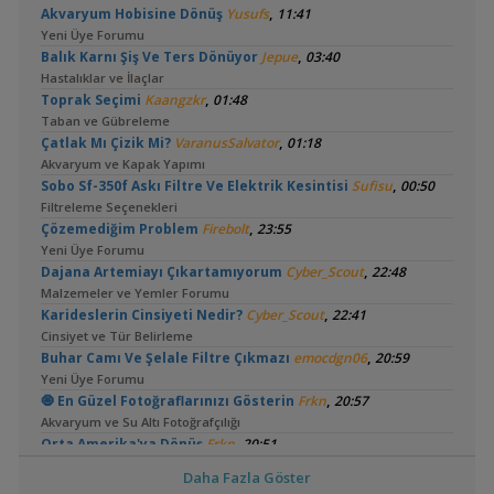
,
Akvaryum Hobisine Dönüş
Yusufs
11:41
Yeni Üye Forumu
,
Balık Karnı Şiş Ve Ters Dönüyor
Jepue
03:40
Hastalıklar ve İlaçlar
,
Toprak Seçimi
Kaangzkr
01:48
Taban ve Gübreleme
,
Çatlak Mı Çizik Mi?
VaranusSalvator
01:18
Akvaryum ve Kapak Yapımı
,
Sobo Sf-350f Askı Filtre Ve Elektrik Kesintisi
Sufisu
00:50
Filtreleme Seçenekleri
,
Çözemediğim Problem
Firebolt
23:55
Yeni Üye Forumu
,
Dajana Artemiayı Çıkartamıyorum
Cyber_Scout
22:48
Malzemeler ve Yemler Forumu
,
Karideslerin Cinsiyeti Nedir?
Cyber_Scout
22:41
Cinsiyet ve Tür Belirleme
,
Buhar Camı Ve Şelale Filtre Çıkmazı
emocdgn06
20:59
Yeni Üye Forumu
,
🧿 En Güzel Fotoğraflarınızı Gösterin
Frkn
20:57
Akvaryum ve Su Altı Fotoğrafçılığı
,
Orta Amerika'ya Dönüş
Frkn
20:51
Akvaryum Tanıtımı
Daha Fazla Göster
,
Tankta Yosun İstilası
Betta_King
16:23