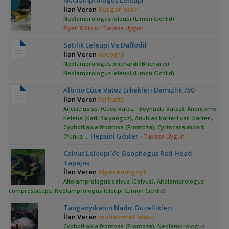
Neolamprologus Leleupi
İlan Veren
Rüzgar eser
Neolamprologus leleupi (Limon Cichlid)
Fiyat: 8 Bin ₺
- Takasa Uygun
Satılık Leleupi Ve Daffodil
İlan Veren
kocoglu
Neolamprologus brichardi (Brichardi),
Neolamprologus leleupi (Limon Cichlid)
Albino Cüce Vatoz Erkekleri Damızlık 750
İlan Veren
ferhattt
Ancistrus sp. (Cüce Vatoz - Boynuzlu Vatoz), Anentome
helena (Katil Salyangoz), Anubias barteri var. barteri,
Cyphotilapia frontosa (Frontoza), Cyrtocara moorii
Hepsini Göster
(Yunus
...
- Takasa Uygun
Calvus Leleupi Ve Geophagus Red Head
Tapajos
İlan Veren
Alperentngnyk
Altolamprologus calvus (Calvus), Altolamprologus
compressiceps, Neolamprologus leleupi (Limon Cichlid)
Tanganyikanın Nadir Güzellikleri
İlan Veren
muhammet abaci
Cyphotilapia frontosa (Frontoza), Neolamprologus