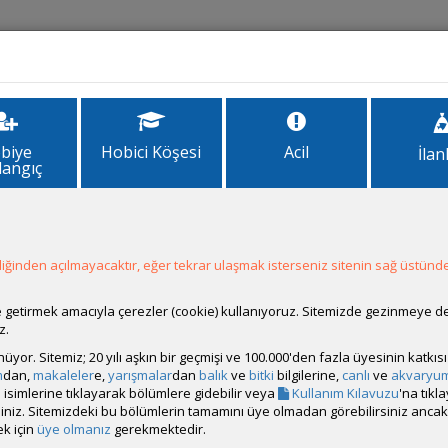
İlanlar
Forum
Site Bilgi
biye
Hobici Köşesi
Acil
İlan
langıç
ÜR SEÇ
1
ğinden açılmayacaktır, eğer tekrar ulaşmak isterseniz sitenin sağ üstünde
İl
Bakılma
Son Mesaj
ale getirmek amacıyla çerezler (cookie) kullanıyoruz. Sitemizde gezinmeye 
z.
rünüyor. Sitemiz; 20 yılı aşkın bir geçmişi ve 100.000'den fazla üyesinin katk
m
dan,
makaleler
e,
yarışmalar
dan
balık
ve
bitki
bilgilerine,
canlı
ve
akvaryu
isimlerine tıklayarak bölümlere gidebilir veya
Kullanım Kılavuzu
'na tıkl
cı
Adana
166847
Güncellenme:
29 Temmu
bilirsiniz. Sitemizdeki bu bölümlerin tamamını üye olmadan görebilirsiniz an
22:15
k için
üye olmanız
gerekmektedir.