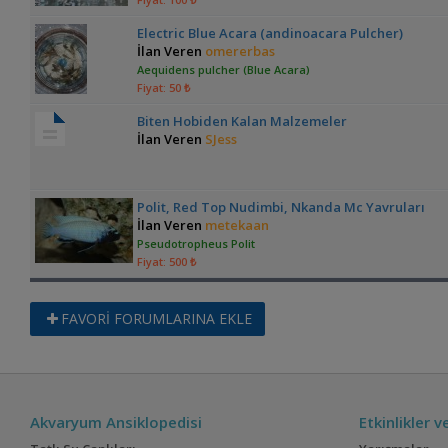
Electric Blue Acara (andinoacara Pulcher)
İlan Veren
omererbas
Aequidens pulcher (Blue Acara)
Fiyat: 50 ₺
Biten Hobiden Kalan Malzemeler
İlan Veren
SJess
Polit, Red Top Nudimbi, Nkanda Mc Yavruları
İlan Veren
metekaan
Pseudotropheus Polit
Fiyat: 500 ₺
FAVORİ FORUMLARINA EKLE
Akvaryum Ansiklopedisi
Etkinlikler 