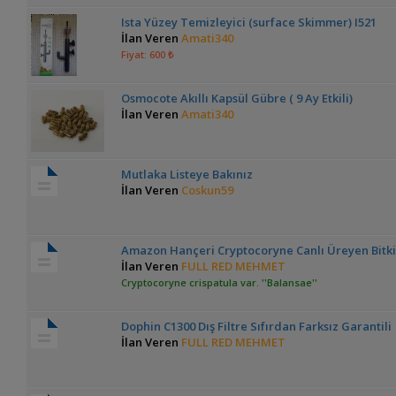
Ista Yüzey Temizleyici (surface Skimmer) I521
İlan Veren
Amati340
Fiyat: 600 ₺
Osmocote Akıllı Kapsül Gübre ( 9 Ay Etkili)
İlan Veren
Amati340
Mutlaka Listeye Bakınız
İlan Veren
Coskun59
Amazon Hançeri Cryptocoryne Canlı Üreyen Bitki
İlan Veren
FULL RED MEHMET
Cryptocoryne crispatula var. ''Balansae''
Dophin C1300 Dış Filtre Sıfırdan Farksız Garantili
İlan Veren
FULL RED MEHMET