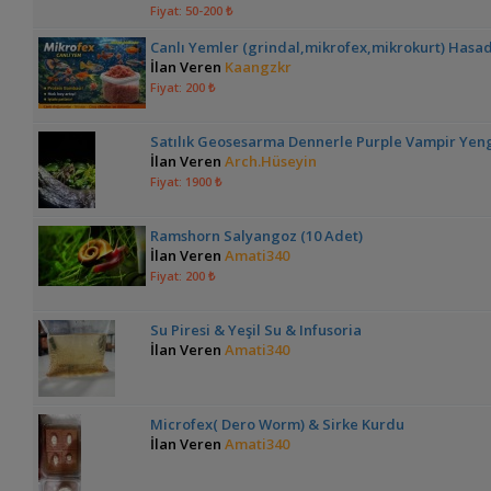
Fiyat: 50-200 ₺
Canlı Yemler (grindal,mikrofex,mikrokurt) Hasa
İlan Veren
Kaangzkr
Fiyat: 200 ₺
Satılık Geosesarma Dennerle Purple Vampir Yen
İlan Veren
Arch.Hüseyin
Fiyat: 1900 ₺
Ramshorn Salyangoz (10 Adet)
İlan Veren
Amati340
Fiyat: 200 ₺
Su Piresi & Yeşil Su & Infusoria
İlan Veren
Amati340
Microfex( Dero Worm) & Sirke Kurdu
İlan Veren
Amati340