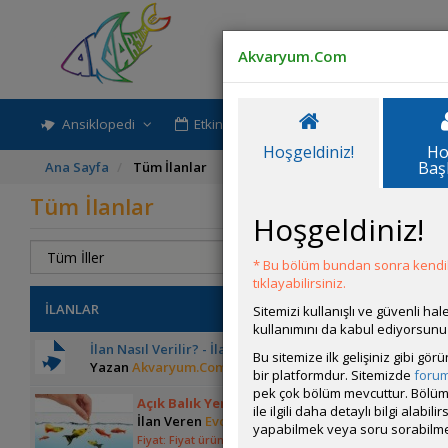
Akvaryum.Com
Ansiklopedi
Etkinlik-Paylaşım
Rehber
Hoşgeldiniz!
Ho
Baş
Ana Sayfa
Tüm İlanlar
Tüm İlanlar
Hoşgeldiniz!
YENİ İLAN
T
* Bu bölüm bundan sonra kendili
tıklayabilirsiniz.
İLANLAR
Sitemizi kullanışlı ve güvenli h
kullanımını da kabul ediyorsunu
İlan Nasıl Verilir? - İlan Sisteminin Özellikleri
Bu sitemize ilk gelişiniz gibi gö
Yazan
Akvaryum.Com
bir platformdur. Sitemizde
foru
pek çok bölüm mevcuttur. Bölüm 
Açık Balık Yemi En İyi Paketleme Tecrübeli Satı
ile ilgili daha detaylı bilgi ala
İlan Veren
EvcilAl
yapabilmek veya soru sorabilme
Fiyat: Fiyat ürüne göre ₺