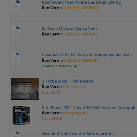
Reeflowers Pearl Whıte Sand Kum 200 Kg
İlan Veren
FULL RED MEHMET
Jbl Novo M Vatoz Çöpçü Yemi
İlan Veren
FULL RED MEHMET
L144 Mavi Göz Tül Vatozlar Kampanyanın Kralı
İlan Veren
FULL RED MEHMET
L144 (Ancistrus sp. 4)
2 Torba Moss :) Filtre Isıtıcı
İlan Veren
AtlasPoyraz
Fiyat: 800 ₺
Sıfır Fluval 107 - Fluval 206 Mil Pervane Ve Kapak
İlan Veren
erimgorgulu
Fiyat: 5500 ₺
Orionled A 40 Armatür Sıfır Ayarında