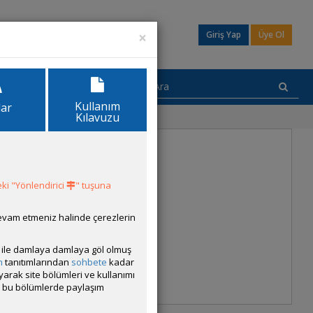
×
Giriş Yap
Üye Ol
Kullanım
lar
Kılavuzu
2
...
ki "Yönlendirici
" tuşuna
devam etmeniz halinde çerezlerin
ısı ile damlaya damlaya göl olmuş
m
tanıtımlarından
sohbete
kadar
ayarak site bölümleri ve kullanımı
z 2026
cak bu bölümlerde paylaşım