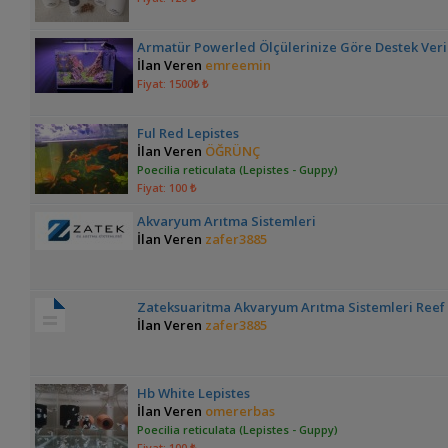
Armatür Powerled Ölçülerinize Göre Destek Veril
İlan Veren
emreemin
Fiyat: 1500₺ ₺
Ful Red Lepistes
İlan Veren
ÖĞRÜNÇ
Poecilia reticulata (Lepistes - Guppy)
Fiyat: 100 ₺
Akvaryum Arıtma Sistemleri
İlan Veren
zafer3885
Zateksuaritma Akvaryum Arıtma Sistemleri Reef 
İlan Veren
zafer3885
Hb White Lepistes
İlan Veren
omererbas
Poecilia reticulata (Lepistes - Guppy)
Fiyat: 100 ₺