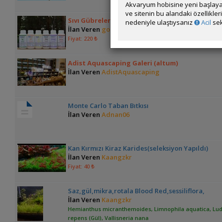
Akvaryum hobisine yeni başlaya
ve sitenin bu alandaki özellikle
Sıvı Gübreler, Ph Kontrol Sistemi. Kredi Kartı İl
nedeniyle ulaştıysanız
Acil
sek
İlan Veren
gokturkseyhan
Fiyat: 220 ₺
Adist Aquascaping Galeri (altum)
İlan Veren
AdistAquascaping
Monte Carlo Taban Bıtkısı
İlan Veren
Adnan06
Kan Kırmızı Kiraz Karides(seleksiyon Yapıldı)
İlan Veren
Kaangzkr
Fiyat: 40 ₺
Saz,gül,mikra,rotala Blood Red,sessiliflora,
İlan Veren
Kaangzkr
Hemianthus micranthemoides, Limnophila aquatica, Lu
repens (Gül), Vallisneria nana