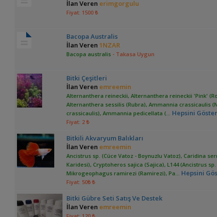
İlan Veren
erimgorgulu
Fiyat: 1500 ₺
Bacopa Australis
İlan Veren
1NZAR
Bacopa australis
- Takasa Uygun
Bitki Çeşitleri
İlan Veren
emreemin
Alternanthera reineckii, Alternanthera reineckii 'Pink' (R
Alternanthera sessilis (Rubra), Ammannia crassicaulis 
Hepsini Göste
crassicaulis), Ammannia pedicellata (
...
Fiyat: 2 ₺
Bitkili Akvaryum Balıkları
İlan Veren
emreemin
Ancistrus sp. (Cüce Vatoz - Boynuzlu Vatoz), Caridina ser
Karidesi), Cryptoheros sajica (Sajica), L144 (Ancistrus sp. 
Hepsini Gö
Mikrogeophagus ramirezi (Ramirezi), Pa
...
Fiyat: 50₺ ₺
Bitki Gübre Seti Satış Ve Destek
İlan Veren
emreemin
Fiyat: 120 ₺