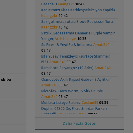
Head Üreme Süreci
Vatoz Akvaryumu
(41)
Hasada H
Kaangzkr
10:42
,
Co2 Dolum Yeri
Duboisi_
20:59
Vlog
(200 Litre)
Kan Kırmızı Kiraz Karides(seleksiyon Yapıldı)
Işık CO2 ve Ekipmanlar
Kaangzkr
10:42
,
Tür Önerisi
Ahmet53
19:52
Saz,gül,mikra,rotala Blood Red,sessiliflora,
Akvaryum ve Tür Tavsiyesi
Kaangzkr
10:42
Lowtech Bitkiler İle Hobiye Dönüş
Apistogramma
30x20x20 Ramshorn
Satılık Geosesarma Dennerle Purple Vampir
,
aydin3437
17:48
Hongsloi Çiftim Ve
Akvaryumu
(4)
(6)
Yengeç
Arch.Hüseyin
10:35
Akvaryum Tanıtımı
Yavruları
Su Piresi & Yeşil Su & Infusoria
Amati340
,
Frontoza Cinsiyet
akvaradam
17:34
09:47
Cinsiyet ve Tür Belirleme
Ista Yüzey Temizleyici (surface Skimmer)
,
Ciklet Balığı Boy Aldırma
Ygghjh
17:00
I521
Amati340
09:47
Yeni Üye Forumu
Betta Antuta
Leonardit Zeminli
Ramshorn Salyangoz (10 Adet)
Amati340
Basit Melek Ve Cuce Vatoz Akvaryumu
Akvaryum Kurulumu
09:47
,
(4)
(200 Litre)
saturday
14:01
Osmocote Akıllı Kapsül Gübre ( 9 Ay Etkili)
Dakika
Akvaryum Tanıtımı
Amati340
09:47
Karidesler Sobo Sf 550f Filtre İçine
Microfex( Dero Worm) & Sirke Kurdu
,
Kaçabilir Mi
Joec
13:12
Amati340
09:47
Omurgasızlar
Mutlaka Listeye Bakınız
Coskun59
09:39
,
Bitkili Akvaryuma İlk Adım
saturday
Ramshorn Hakkında
37 Litrelik Siyah
12:45
Dophin C1300 Dış Filtre Sıfırdan Farksız
Her Şey
Neon Tetra
(123)
Akvaryumum
Garantili
FULL RED MEHMET
08:37
Yeni Üye Forumu
👋 Yeni Gelenler Buradan Merhaba Desin
Reeflowers Pearl Whıte Sand Kum 200 Kg
Daha Fazla Göster
,
wolk23
FULL RED MEHMET
12:03
08:37
Yeni Üye Forumu
Jbl Novo M Vatoz Çöpçü Yemi
FULL RED