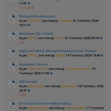
17:01
1
2
3
4
5
6
Walstadımsı Akvaryum
Açan
Yusmed
, son mesaj:
Yusmed
21 Temmuz 2026
16:17
Akvaryum 3'ü 1 Arada
Açan
MCY4
, son mesaj:
MCY4
21 Temmuz 2026 00:18
1
2
High-tech Bitkili Akvaryum Kurulumu İçin Tavsiye
Açan
Giftsy
, son mesaj:
Giftsy
19 Temmuz 2026 19:46
Riparyum | Günce
Açan
HunnicKhan
, son mesaj:
ArifhbsAquatics
19
Temmuz 2026 11:00
22lt Karides
Açan
pianoƒish
, son mesaj:
pianoƒish
18 Temmuz 2026
23:31
1
2
3
8 Yıl Aradan Sonra Hobiye Dönüş..
Açan
emrekaya87
, son mesaj:
emrekaya87
17 Temmuz