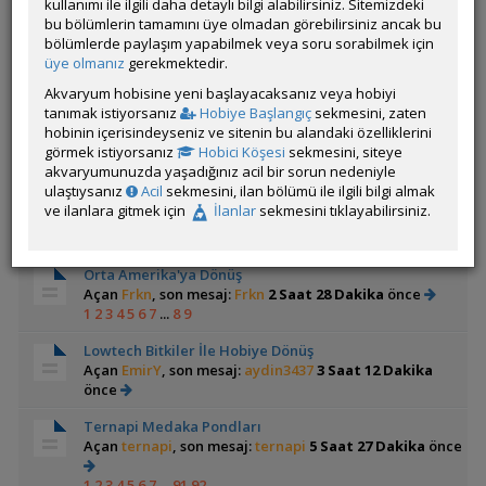
kullanımı ile ilgili daha detaylı bilgi alabilirsiniz. Sitemizdeki
Açan
volkanon
bu bölümlerin tamamını üye olmadan görebilirsiniz ancak bu
ⓘ Konu veya mesajlarınıza YouTube (shorts
bölümlerde paylaşım yapabilmek veya soru sorabilmek için
dahil) doğru & sorunsuz eklemek için buraya
üye olmanız
gerekmektedir.
bakınız.
Akvaryum hobisine yeni başlayacaksanız veya hobiyi
Bolivian ram üretim tankı
tanımak istiyorsanız
Hobiye Başlangıç
sekmesini, zaten
Açan
ilker aydın
hobinin içerisindeyseniz ve sitenin bu alandaki özelliklerini
Bolivian ram üretim videosu ve konusu.
görmek istiyorsanız
Hobici Köşesi
sekmesini, siteye
akvaryumunuzda yaşadığınız acil bir sorun nedeniyle
Orinoco biyotop.(AGA sonuclari sayfa 23)
ulaştıysanız
Acil
sekmesini, ilan bölümü ile ilgili bilgi almak
Açan
mustafaerdogar
ve ilanlara gitmek için
İlanlar
sekmesini tıklayabilirsiniz.
Bu bölgenin biyotopunu kuracaklara örnek
olabilecek bir tanıtım.
Orta Amerika'ya Dönüş
Açan
Frkn
, son mesaj:
Frkn
2 Saat 28 Dakika
önce
1
2
3
4
5
6
7
...
8
9
Lowtech Bitkiler İle Hobiye Dönüş
Açan
EmirY
, son mesaj:
aydin3437
3 Saat 12 Dakika
önce
Ternapi Medaka Pondları
Açan
ternapi
, son mesaj:
ternapi
5 Saat 27 Dakika
önce
1
2
3
4
5
6
7
...
91
92