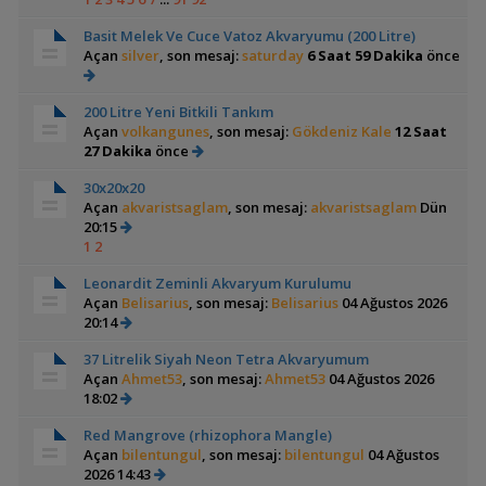
Basit Melek Ve Cuce Vatoz Akvaryumu (200 Litre)
Açan
silver
, son mesaj:
saturday
6 Saat 59 Dakika
önce
200 Litre Yeni Bitkili Tankım
Açan
volkangunes
, son mesaj:
Gökdeniz Kale
12 Saat
27 Dakika
önce
30x20x20
Açan
akvaristsaglam
, son mesaj:
akvaristsaglam
Dün
20:15
1
2
Leonardit Zeminli Akvaryum Kurulumu
Açan
Belisarius
, son mesaj:
Belisarius
04 Ağustos 2026
20:14
37 Litrelik Siyah Neon Tetra Akvaryumum
Açan
Ahmet53
, son mesaj:
Ahmet53
04 Ağustos 2026
18:02
Red Mangrove (rhizophora Mangle)
Açan
bilentungul
, son mesaj:
bilentungul
04 Ağustos
2026 14:43