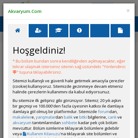
Giriş Yap
Üye Ol
×
Akvaryum.Com
Ana Menü
Toggl
naviga
Ana Sayfa
Forum
Akvaryum Tanıtımı
Hoşgeldiniz!
Akvaryum Tanıtımı
* Bu bölüm bundan sonra kendiliğinden açılmayacaktır, eğer
YENİ KONU AÇ
tekrar ulaşmak isterseniz sitenin sağ üstündeki "Yönlendirici
" tuşuna tıklayabilirsiniz.
Alt Forumlar
Sitemizi kullanışlı ve güvenli hale getirmek amacıyla çerezler
(cookie) kullanıyoruz. Sitemizde gezinmeye devam etmeniz
Hobihane Tanıtımları
halinde çerezlerin kullanımını da kabul ediyorsunuz.
Bu sitemize ilk gelişiniz gibi görünüyor. Sitemiz; 20 yılı aşkın
bir geçmişi ve 100.000'den fazla üyesinin katkısı ile damlaya
damlaya göl olmuş bir platformdur. Sitemizde
forum
dan,
KONULAR
makaleler
e,
yarışmalar
dan
balık
ve
bitki
bilgilerine,
canlı
ve
akvaryum
tanıtımlarından
sohbete
kadar pek çok bölüm
mevcuttur. Bölüm isimlerine tıklayarak bölümlere gidebilir
▶️ Konulara Youtube Önizlemeli Video Nasıl
veya
Kullanım Kılavuzu
'na tıklayarak site bölümleri ve
Eklenir