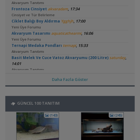
Akvaryum Tanıtımı
,
Frontoza Cinsiyet
akvaradam
17:34
Cinsiyet ve Tür Belirleme
,
Ciklet Balığı Boy Aldırma
Ygghjh
17:00
Yeni Üye Forumu
,
Akvaryum Tasarımı
aquaticathearmi
16:06
Yeni Üye Forumu
,
Ternapi Medaka Pondları
ternapi
15:33
Akvaryum Tanıtımı
,
Basit Melek Ve Cuce Vatoz Akvaryumu (200 Litre)
saturday
14:01
Akvaryum Tanıtımı
,
Karidesler Sobo Sf 550f Filtre İçine Kaçabilir Mi
Joec
13:12
Daha Fazla Göster
Omurgasızlar
,
Bitkili Akvaryuma İlk Adım
saturday
12:45
Yeni Üye Forumu
15 Litre Akvaryumu Karides Tankına Çevirme ve Tavsiyeler
GÜNCEL 100 TANITIM
,
ugurbaran
12:28
Akvaryum ve Tür Tavsiyesi
(143)
(245)
,
👋 Yeni Gelenler Buradan Merhaba Desin
wolk23
12:03
Yeni Üye Forumu
,
Büyükşehir Belediyesi Çalışıyor,gece 3 😊
MasterChiefHakan
10:09