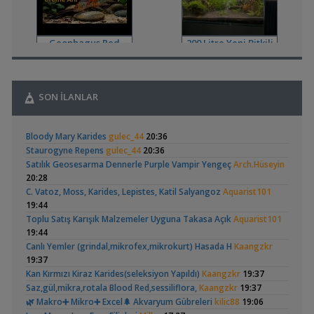
,
Filtre Önerisi
SemihDinçer
17:17
Yeni Üye Forumu
Tek Co2 Tüpü Aynı Anda 2 Akvaryumda Kullanılır Mı?
Geophagus Red
200 Litre Yeni Bitkili
,
GETS34
10:03
Head Üreme Süreci
Tankım
(41)
Işık CO2 ve Ekipmanlar
Vlog
,
Klorlu Suya Girmiş Pipo Filtre
hoppala
02:22
Filtreleme Seçenekleri
SON İLANLAR
,
Akvaryum Daki Beyaz İnce Solucanlar
Ahmet53
23:56
Yeni Üye Forumu
,
Apistogramma
30x20x20 Ramshorn
Aquasphere Tr Youtube Kanalı
IgorVladimir
23:11
Bloody Mary Karides
gulec_44
20:36
Hongsloi Çiftim Ve
Akvaryumu
Akvaryum Dünyasından Haberler
(4)
(6)
Staurogyne Repens
gulec_44
20:36
Yavruları
,
Vahşi Beta Ve Labirentli Hobicileri, Birleşin!
Cyber_Scout
Satılık Geosesarma Dennerle Purple Vampir Yengeç
Arch.Hüseyin
22:34
20:28
Labirentliler
C. Vatoz, Moss, Karides, Lepistes, Katil Salyangoz
Aquarist101
,
Süngerle 24 Saatte Sessiz Artemia Çıkarma
BLGHN
21:15
19:44
Malzemeler ve Yemler Forumu
Betta Antuta
Leonardit Zeminli
Toplu Satış Karışık Malzemeler Uyguna Takasa Açık
Aquarist101
,
Leonardit Zeminli Akvaryum Kurulumu
Belisarius
20:14
Akvaryum Kurulumu
(4)
19:44
Akvaryum Tanıtımı
Canlı Yemler (grindal,mikrofex,mikrokurt) Hasada H
Kaangzkr
,
Merhaba Bütçem Max 1200 Civarı Sessiz Çift Çıkışlı
berat76
19:37
19:41
Kan Kırmızı Kiraz Karides(seleksiyon Yapıldı)
Kaangzkr
19:37
Akvaryum ve Tür Tavsiyesi
Saz,gül,mikra,rotala Blood Red,sessiliflora,
Kaangzkr
19:37
,
Balkondaki Pondum Çok Isınıyor.
İnci Kefali
19:19
Ramshorn Hakkında
37 Litrelik Siyah
🌿 Makro➕️ Mikro➕ Excel🌲 Akvaryum Gübreleri
kilic88
19:06
Bitki Akvaryumları Genel
Her Şey
Neon Tetra