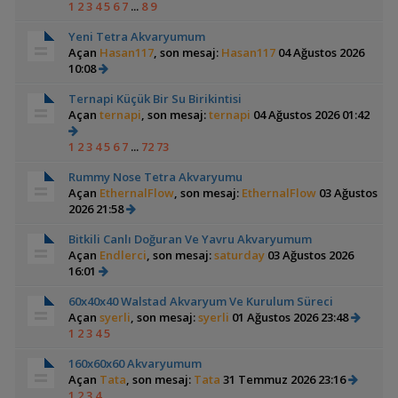
1
2
3
4
5
6
7
...
8
9
Yeni Tetra Akvaryumum
Açan
Hasan117
, son mesaj:
Hasan117
04 Ağustos 2026
10:08
Ternapi Küçük Bir Su Birikintisi
Açan
ternapi
, son mesaj:
ternapi
04 Ağustos 2026 01:42
1
2
3
4
5
6
7
...
72
73
Rummy Nose Tetra Akvaryumu
Açan
EthernalFlow
, son mesaj:
EthernalFlow
03 Ağustos
2026 21:58
Bitkili Canlı Doğuran Ve Yavru Akvaryumum
Açan
Endlerci
, son mesaj:
saturday
03 Ağustos 2026
16:01
60x40x40 Walstad Akvaryum Ve Kurulum Süreci
Açan
syerli
, son mesaj:
syerli
01 Ağustos 2026 23:48
1
2
3
4
5
160x60x60 Akvaryumum
Açan
Tata
, son mesaj:
Tata
31 Temmuz 2026 23:16
1
2
3
4