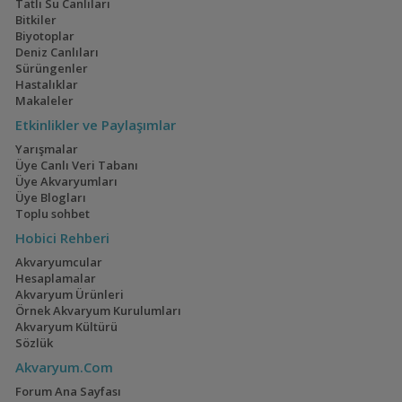
Tatlı Su Canlıları
Bitkiler
Biyotoplar
Deniz Canlıları
Geophagus Red
İwagumi
Sürüngenler
Head Tapajos
(13)
(14)
Hastalıklar
Makaleler
Etkinlikler ve Paylaşımlar
Yarışmalar
Ateşağız
40x40x40
Üye Canlı Veri Tabanı
Üye Akvaryumları
(2)
(2)
Üye Blogları
Toplu sohbet
Hobici Rehberi
Akvaryumcular
Mavi Melek Karides
110 Litre Japon
Hesaplamalar
Akvaryumu
(11)
Akvaryum Ürünleri
Örnek Akvaryum Kurulumları
Akvaryum Kültürü
Sözlük
Akvaryum.Com
Cyrtocara Moorii
1,5 Yıllık Walstad
Forum Ana Sayfası
Tecrübeleri
(3)
(28)