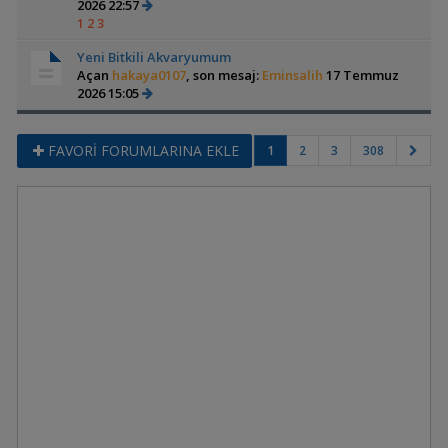
2026 22:57
1
2
3
Yeni Bitkili Akvaryumum
Açan
hakaya0107
, son mesaj:
Eminsalih
17 Temmuz
2026 15:05
FAVORİ FORUMLARINA EKLE
1
2
3
308