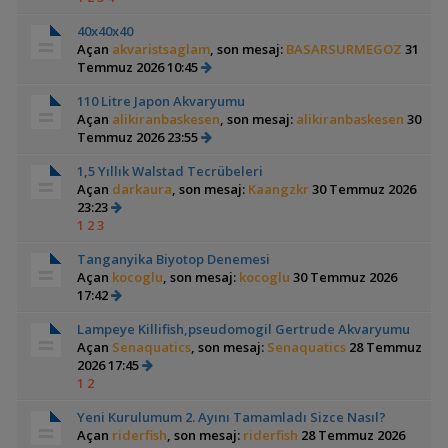
40x40x40
Açan
akvaristsaglam
, son mesaj:
BASARSURMEGOZ
31
Temmuz 2026 10:45
110 Litre Japon Akvaryumu
Açan
alikiranbaskesen
, son mesaj:
alikiranbaskesen
30
Temmuz 2026 23:55
1,5 Yıllık Walstad Tecrübeleri
Açan
darkaura
, son mesaj:
Kaangzkr
30 Temmuz 2026
23:23
1
2
3
Tanganyika Biyotop Denemesi
Açan
kocoglu
, son mesaj:
kocoglu
30 Temmuz 2026
17:42
Lampeye Killifish,pseudomogil Gertrude Akvaryumu
Açan
Senaquatics
, son mesaj:
Senaquatics
28 Temmuz
2026 17:45
1
2
Yeni Kurulumum 2. Ayını Tamamladı Sizce Nasıl?
Açan
riderfish
, son mesaj:
riderfish
28 Temmuz 2026