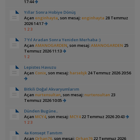
17:44
Yıllar Sonra Hobiye Dönüş
Açan
enginhayta
, son mesaj:
enginhayta
28 Temmuz
2026 14:17
1
2
3
7 Yıl Aradan Sonra Yeniden Merhaba :)
Açan
AMANOGARDEN
, son mesaj:
AMANOGARDEN
25
Temmuz 2026 11:13
1
2
Lepistes Havuzu
Açan
Conix
, son mesaj:
harsebjk
24 Temmuz 2026 20:56
Bitkili Doğal Akvaryumlarım
Açan
nurtensultan
, son mesaj:
nurtensultan
23
Temmuz 2026 10:05
Dünden Bugüne..
Açan
MCY4
, son mesaj:
MCY4
22 Temmuz 2026 20:43
1
2
3
4a Konsept Tanıtım
Açan
Orhan76
, son mesaj:
Orhan76
22 Temmuz 2026