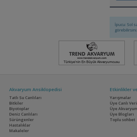
Caridina/Taiwan
Bee/Red Ruby
İpucu: Sol s
Macmasteri Red
görebilirsini
Shoulder
Tül Kuyruk Zebra Danio
Akvaryum Ansiklopedisi
Etkinlikler 
Tatlı Su Canlıları
Yarışmalar
Bitkiler
Üye Canlı Ver
Biyotoplar
Üye Akvaryum
Deniz Canlıları
Üye Blogları
Altolamprologus
Sürüngenler
Toplu sohbet
compressiceps Chaitika
Hastalıklar
yellow
Makaleler