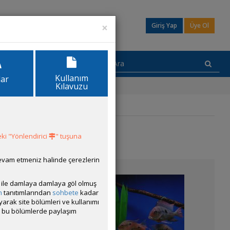
×
Giriş Yap
Üye Ol
Kullanım
lar
Kılavuzu
ki "Yönlendirici
" tuşuna
devam etmeniz halinde çerezlerin
ısı ile damlaya damlaya göl olmuş
m
tanıtımlarından
sohbete
kadar
ayarak site bölümleri ve kullanımı
cak bu bölümlerde paylaşım