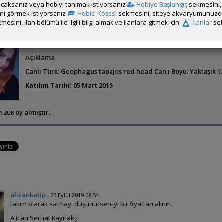
caksanız veya hobiyi tanımak istiyorsanız
Hobiye Başlangıç
sekmesini, 
rini görmek istiyorsanız
Hobici Köşesi
sekmesini, siteye akvaryumunuzda 
mesini, ilan bölümü ile ilgili bilgi almak ve ilanlara gitmek için
İlanlar
sek
Yulia Novikava
Açıklama
Canlı Türü: Geophagus tapajos red head Canlı Boyu: Yaklaşık 
Katılım Tarihi:
05 Mart 2019
 208 oy almıştır.
alicankatip
- 23 Eylül 2019 08:54
takım olarak satmayı düşünürsen iyi bir fiyattan alırım.
Alican Serhat Kaynakçı