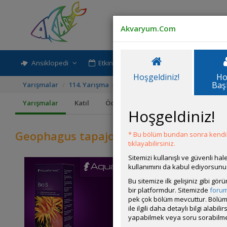
Akvaryum.Com
Ansiklopedi
Etkinlik-Paylaşım
Rehber
Hoşgeldiniz!
Ho
Baş
Yarışmalar
114. Yarışma
Geophagus tapajos red head
Yarışmalar
Katıl
Ödüller
Kurallar
Hoşgeldiniz!
Geophagus tapajos red head
* Bu bölüm bundan sonra kendili
tıklayabilirsiniz.
Sitemizi kullanışlı ve güvenli h
kullanımını da kabul ediyorsunu
Bu sitemize ilk gelişiniz gibi gö
bir platformdur. Sitemizde
foru
pek çok bölüm mevcuttur. Bölüm 
ile ilgili daha detaylı bilgi ala
yapabilmek veya soru sorabilme