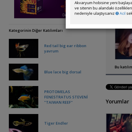
Akvaryum hobisine yeni başlaya
ve sitenin bu alandaki özellikle
nedeniyle ulaştıysanız
Acil
sek
Kategorinin Diğer Katılımları
Red tail big ear ribbon
yavrum
Bu katılım
Blue lace big dorsal
PROTOMELAS
FENESTRATUS STEVENİ
Yorumlar
"TAIWAN REEF"
Tiger Endler