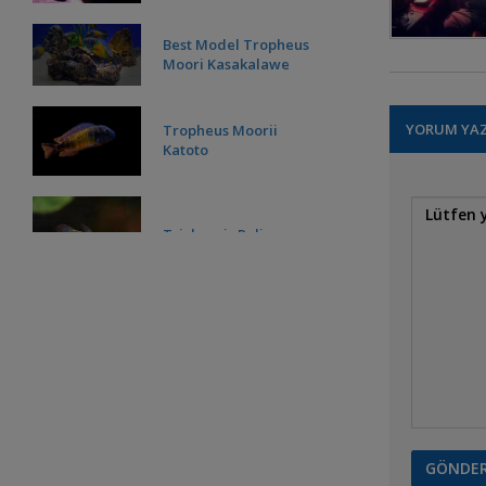
Best Model Tropheus
Moori Kasakalawe
YORUM YA
Tropheus Moorii
Katoto
Trichopsis Pulimus
Pterophyllum Sp. Rio
Nanay