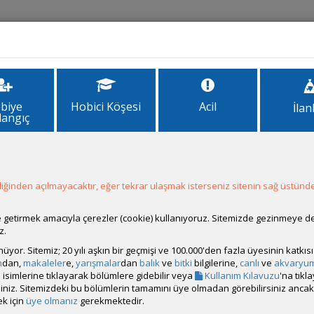
İlanlar
Forum
Site Bilgi
biye
Hobici Köşesi
Acil
İlan
langıç
ğinden açılmayacaktır, eğer tekrar ulaşmak isterseniz sitenin sağ üstünde
ale getirmek amacıyla çerezler (cookie) kullanıyoruz. Sitemizde gezinmeye 
z.
rünüyor. Sitemiz; 20 yılı aşkın bir geçmişi ve 100.000'den fazla üyesinin katk
m
dan,
makaleler
e,
yarışmalar
dan
balık
ve
bitki
bilgilerine,
canlı
ve
akvaryu
isimlerine tıklayarak bölümlere gidebilir veya
Kullanım Kılavuzu
'na tıkl
bilirsiniz. Sitemizdeki bu bölümlerin tamamını üye olmadan görebilirsiniz an
k için
üye olmanız
gerekmektedir.