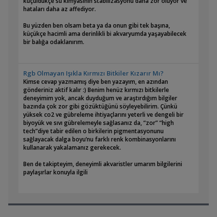
küçüldükçe su kimyasının stabilizasyonu daha zor oluyor ve
hataları daha az affediyor.
Bu yüzden ben olsam beta ya da onun gibi tek başına,
küçükçe hacimli ama derinlikli bi akvaryumda yaşayabilecek
bir balığa odaklanırım.
Rgb Olmayan Işıkla Kırmızı Bitkiler Kızarır Mı?
Kimse cevap yazmamış diye ben yazayım, en azından
gönderiniz aktif kalır :) Benim henüz kırmızı bitkilerle
deneyimim yok, ancak duyduğum ve araştırdığım bilgiler
bazında çok zor gibi gözüktüğünü söyleyebilirim. Çünkü
yüksek co2 ve gübreleme ihtiyaçlarını yeterli ve dengeli bir
biyoyük ve sıvı gübrelemeyle sağlasanız da, “zor” “high
tech”diye tabir edilen o birkilerin pigmentasyonunu
sağlayacak dalga boyu’nu farklı renk kombinasyonlarını
kullanarak yakalamanız gerekecek.
Ben de takipteyim, deneyimli akvaristler umarım bilgilerini
paylaşırlar konuyla ilgili