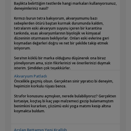
Başlıkta belirttiğim testlerde hangi markaları kullanıyorsunuz,
deneyimleriniz nasıl?
Kırmızı burun tetra bakıyorum, akvaryumumu bazı
sebeplerden ötürü baştan kurmak durumunda kaldım,
tetralarım eski akvaryum suyunu içeren bir karantina
tankında, esas akvaryumlarının biyolojik ve kimyasal
düzeninin oturmasını bekliyorlar. Onları eski evlerine geri
koymadan değerleri doğru ve net bir şekilde takip etmek
istiyorum.
Sera’nın köklü bir marka olduğunu düşünerek ona biraz
yöneliyorum ama, sizin fikirlerinizi ve önerilerinizi duymak
isterim. Şimdiden çok teşekkürler.
Akvaryum Patladı
Öncelikle geçmiş olsun. Gerçekten sinir yıpratıcı bi deneyim,
hepimizin korkulu rüyası bence.
Strafor konusunu açmışken, nerede bulabiliyoruz? Gerçekten
kırtasiye, koçtaş bi kaç yapı malzemeci gezip bulamamıştım
benimkini kurarken, çözümü eski yoga matımı kesip altına
koymakta buldum.
Arslan Bettamın Yeni Krallığı