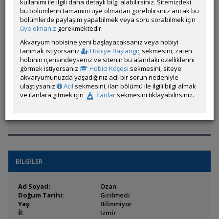
kullanımı ile ilgili daha detaylı bilgi alabilirsiniz. Sitemizdeki
bu bölümlerin tamamını üye olmadan görebilirsiniz ancak bu
Hesap Durumu:
Aktif
bölümlerde paylaşım yapabilmek veya soru sorabilmek için
Durumu:
Çevrim Dışı
üye olmanız
gerekmektedir.
Üyelik Tarihi:
28 Temmuz 2025 16:40
Akvaryum hobisine yeni başlayacaksanız veya hobiyi
Son Ziyaret:
22 Saat 20 Dakika
önce
tanımak istiyorsanız
Hobiye Başlangıç
sekmesini, zaten
Toplam Mesaj:
47 [0.12 Gün Ortalaması]
hobinin içerisindeyseniz ve sitenin bu alandaki özelliklerini
Paylaşım Sayisı:
12 (Son 6 Ay)
görmek istiyorsanız
Hobici Köşesi
sekmesini, siteye
İlan Sayisı:
1
akvaryumunuzda yaşadığınız acil bir sorun nedeniyle
Üyenin Mesaj ve İlanlarını Gör
ulaştıysanız
Acil
sekmesini, ilan bölümü ile ilgili bilgi almak
ve ilanlara gitmek için
İlanlar
sekmesini tıklayabilirsiniz.
Üyenin Açtığı Konuları Gör
Üyenin ÖM Engelini Kaldır
BİLGİLER
Ad Soyad:
Ozan
Doğum Tarihi:
Girilmedi
Yaş:
Bilinmiyor
İl:
Izmir