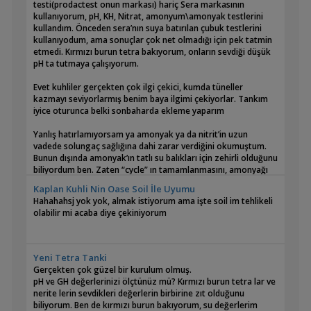
testi(prodactest onun markası) hariç Sera markasının
kullanıyorum, pH, KH, Nitrat, amonyum\amonyak testlerini
kullandım. Önceden sera’nın suya batırılan çubuk testlerini
kullanıyodum, ama sonuçlar çok net olmadığı için pek tatmin
etmedi. Kırmızı burun tetra bakıyorum, onların sevdiği düşük
pH ta tutmaya çalışıyorum.
Evet kuhliler gerçekten çok ilgi çekici, kumda tüneller
kazmayı seviyorlarmış benim baya ilgimi çekiyorlar. Tankım
iyice oturunca belki sonbaharda ekleme yaparım
Yanlış hatırlamıyorsam ya amonyak ya da nitrit’in uzun
vadede solungaç sağlığına dahi zarar verdiğini okumuştum.
Bunun dışında amonyak’ın tatlı su balıkları için zehirli olduğunu
biliyordum ben. Zaten “cycle” ın tamamlanmasını, amonyağı
nitrit ve nitrata çevirebilecek yararlı bakteri kültürlerinin
Kaplan Kuhli Nin Oase Soil İle Uyumu
yerleşmesini, oturmasını bekliyoruz sırf bu yüzden. Balıkların
Hahahahsj yok yok, almak istiyorum ama işte soil im tehlikeli
ölüm sebebini doğru analiz edebilmek için o gün amonyak
olabilir mi acaba diye çekiniyorum
testi, nitrit testi bakılabilirdi. Tabii hastalık olasılığını da elemiş
olmak kaydıyla.
0 bakteriden kastettiğiniz sanırım zararlı olabilecek olanlar?
Yeni Tetra Tanki
Gerçekten çok güzel bir kurulum olmuş.
pH a gelince, sizin de bahsettiğiniz gibi black water
pH ve GH değerlerinizi ölçtünüz mü? Kırmızı burun tetra lar ve
balıklarının doğal ortamları da pH bakımından asidik. O
nerite lerin sevdikleri değerlerin birbirine zıt olduğunu
yüzden doğal ortamlarını taklit etmemiz doğru olur bence.
biliyorum. Ben de kırmızı burun bakıyorum, su değerlerim