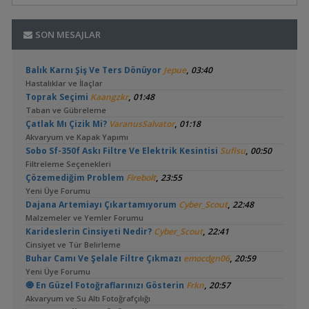
SON MESAJLAR
,
Balık Karnı Şiş Ve Ters Dönüyor
Jepue
03:40
Hastalıklar ve İlaçlar
,
Toprak Seçimi
Kaangzkr
01:48
Taban ve Gübreleme
,
Çatlak Mı Çizik Mi?
VaranusSalvator
01:18
Akvaryum ve Kapak Yapımı
,
Sobo Sf-350f Askı Filtre Ve Elektrik Kesintisi
Sufisu
00:50
Filtreleme Seçenekleri
,
Çözemediğim Problem
Firebolt
23:55
Yeni Üye Forumu
,
Dajana Artemiayı Çıkartamıyorum
Cyber_Scout
22:48
Malzemeler ve Yemler Forumu
,
Karideslerin Cinsiyeti Nedir?
Cyber_Scout
22:41
Cinsiyet ve Tür Belirleme
,
Buhar Camı Ve Şelale Filtre Çıkmazı
emocdgn06
20:59
Yeni Üye Forumu
,
🧿 En Güzel Fotoğraflarınızı Gösterin
Frkn
20:57
Akvaryum ve Su Altı Fotoğrafçılığı