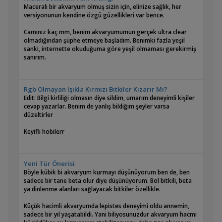
Maceralı bir akvaryum olmuş sizin için, elinize sağlık, her
versiyonunun kendine özgü güzellikleri var bence.
Camınız kaç mm, benim akvaryumumun gerçek ultra clear
olmadığından şüphe etmeye başladım. Benimki fazla yeşil
sanki, internette okuduğuma göre yeşil olmaması gerekirmiş
sanırım.
Rgb Olmayan Işıkla Kırmızı Bitkiler Kızarır Mı?
Edit: Bilgi kirliliği olmasın diye sildim, umarım deneyimli kişiler
cevap yazarlar. Benim de yanlış bildiğim şeyler varsa
düzeltirler
Keyifli hobilerr
Yeni Tür Önerisi
Böyle kübik bi akvaryum kurmayı düşünüyorum ben de, ben
sadece bir tane beta olur diye düşünüyorum. Bol bitkili, beta
ya dinlenme alanları sağlayacak bitkiler özellikle.
Küçük hacimli akvaryumda lepistes deneyimi oldu annemin,
sadece bir yıl yaşatabildi. Yani biliyosunuzdur akvaryum hacmi