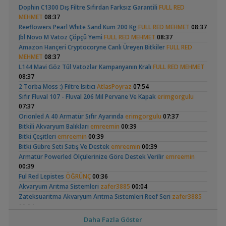
Geophagus Red
Basit Melek Ve Cuce
,
Basit Melek Ve Cuce Vatoz Akvaryumu (200 Litre)
saturday
Dophin C1300 Dış Filtre Sıfırdan Farksız Garantili
FULL RED
Head Üreme Süreci
Vatoz Akvaryumu
14:01
(41)
MEHMET
08:37
Vlog
(200 Litre)
Akvaryum Tanıtımı
Reeflowers Pearl Whıte Sand Kum 200 Kg
FULL RED MEHMET
08:37
,
Karidesler Sobo Sf 550f Filtre İçine Kaçabilir Mi
Joec
13:12
Jbl Novo M Vatoz Çöpçü Yemi
FULL RED MEHMET
08:37
Omurgasızlar
Amazon Hançeri Cryptocoryne Canlı Üreyen Bitkiler
FULL RED
,
Bitkili Akvaryuma İlk Adım
saturday
12:45
MEHMET
08:37
Yeni Üye Forumu
Apistogramma
30x20x20 Ramshorn
L144 Mavi Göz Tül Vatozlar Kampanyanın Kralı
FULL RED MEHMET
,
👋 Yeni Gelenler Buradan Merhaba Desin
wolk23
12:03
Hongsloi Çiftim Ve
Akvaryumu
(4)
(6)
08:37
Yeni Üye Forumu
Yavruları
2 Torba Moss :) Filtre Isıtıcı
AtlasPoyraz
07:54
,
Büyükşehir Belediyesi Çalışıyor,gece 3 😊
MasterChiefHakan
Sıfır Fluval 107 - Fluval 206 Mil Pervane Ve Kapak
erimgorgulu
10:09
07:37
Yeni Üye Forumu
Orionled A 40 Armatür Sıfır Ayarında
erimgorgulu
07:37
,
Bitkili Tankda Led Kullanımı
dreamcatcherr
09:15
Betta Antuta
Leonardit Zeminli
Bitkili Akvaryum Balıkları
emreemin
00:39
Işık CO2 ve Ekipmanlar
Akvaryum Kurulumu
(4)
Bitki Çeşitleri
emreemin
00:39
,
Dıy - Akvaryum Aydınlatması Hakkında Bilgi
Minics
01:42
Bitki Gübre Seti Satış Ve Destek
emreemin
00:39
Yeni Üye Forumu
Armatür Powerled Ölçülerinize Göre Destek Verilir
emreemin
,
130 Lt 50+ Lepistes İçin8.500 Tl Bütçeli Dışfiltre
Serpent
00:39
00:15
Ful Red Lepistes
ÖĞRÜNÇ
00:36
Yeni Üye Forumu
Ramshorn Hakkında
37 Litrelik Siyah
Akvaryum Arıtma Sistemleri
zafer3885
00:04
,
Catappa Yetişiyorum
Rafayel
22:46
Her Şey
Neon Tetra
Zateksuaritma Akvaryum Arıtma Sistemleri Reef Seri
zafer3885
(123)
Bitki Türleri ve Bakımı
Akvaryumum
00:04
,
Akvaredden Gelen Bitkiler
Sufisu
21:48
Hb White Lepistes
omererbas
23:51
Bitki Türleri ve Bakımı
Daha Fazla Göster