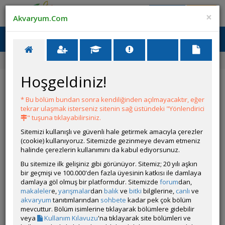
Giriş Yap
Üye Ol
×
Akvaryum.Com
Ana Menü
Toggl
naviga
Ana Sayfa
Forum
Üye Profili
Hoşgeldiniz!
ÖZELLİKLER
* Bu bölüm bundan sonra kendiliğinden açılmayacaktır, eğer
tekrar ulaşmak isterseniz sitenin sağ üstündeki "Yönlendirici
" tuşuna tıklayabilirsiniz.
Sitemizi kullanışlı ve güvenli hale getirmek amacıyla çerezler
(cookie) kullanıyoruz. Sitemizde gezinmeye devam etmeniz
halinde çerezlerin kullanımını da kabul ediyorsunuz.
Bu sitemize ilk gelişiniz gibi görünüyor. Sitemiz; 20 yılı aşkın
bir geçmişi ve 100.000'den fazla üyesinin katkısı ile damlaya
damlaya göl olmuş bir platformdur. Sitemizde
forum
dan,
Kullanıcı Adı:
Ozmoziz
makaleler
e,
yarışmalar
dan
balık
ve
bitki
bilgilerine,
canlı
ve
Kullanıcı Grubu:
Forum Üyesi
akvaryum
tanıtımlarından
sohbete
kadar pek çok bölüm
Geri Bildirimleri:
0 adet mevcut.
mevcuttur. Bölüm isimlerine tıklayarak bölümlere gidebilir
Aldığı Beğeni:
21
veya
Kullanım Kılavuzu
'na tıklayarak site bölümleri ve