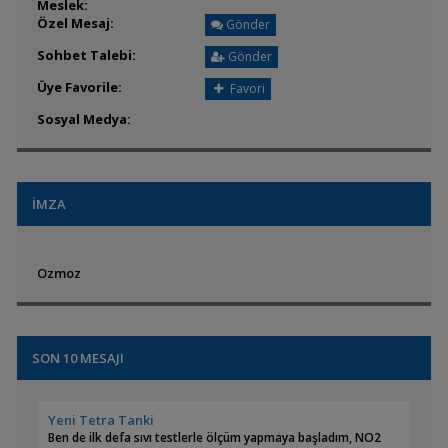
Meslek:
Özel Mesaj:
Gönder
Sohbet Talebi:
Gönder
Üye Favorile:
Favori
Sosyal Medya:
İMZA
Ozmoz
SON 10 MESAJI
Yeni Tetra Tanki
Ben de ilk defa sıvı testlerle ölçüm yapmaya başladım, NO2