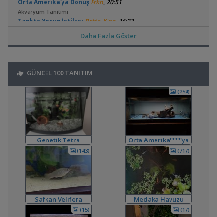
,
Orta Amerika'ya Dönüş
Frkn
20:51
Akvaryum Tanıtımı
,
Tankta Yosun İstilası
Betta_King
16:23
Akvaryum ve Tür Tavsiyesi
Daha Fazla Göster
,
Kardinal Tetralarım Durduk Yere Öldü
bendeniztayfun
15:45
Hastalıklar ve İlaçlar
,
Ternapi Medaka Pondları
ternapi
12:44
GÜNCEL 100 TANITIM
Akvaryum Tanıtımı
,
Bitki Kum Ve Balık Tavsiyesi
Cyber_Scout
02:16
(254)
Akvaryum ve Tür Tavsiyesi
,
Melek Balığı
Milners
00:08
Yeni Üye Forumu
,
Ne Yapmalıyım
Hidro Dinamik
19:00
Yeni Üye Forumu
Genetik Tetra
Orta Amerika''''''''ya
,
Balkondaki Pondum Çok Isınıyor.
SaviaSora
18:18
Dönüş
(143)
(717)
Bitki Akvaryumları Genel
,
3'lü Kartuş + Ro Filtre Sistemi Borulaması
flanormimar
15:11
Filtreleme Seçenekleri
3in1 Güney Amerika Tankları Ve Vertikal Bahçe
Safkan Velifera
Medaka Havuzu
,
bendeniztayfun
14:42
Akvaryum Tanıtımı
(15)
(17)