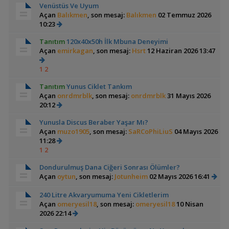
Venüstüs Ve Uyum
Açan
Balıkmen
, son mesaj:
Balıkmen
02 Temmuz 2026
10:23
Tanıtım
120x40x50h İlk Mbuna Deneyimi
Açan
emirkagan
, son mesaj:
Hsrt
12 Haziran 2026 13:47
1
2
Tanıtım
Yunus Ciklet Tankım
Açan
onrdmrblk
, son mesaj:
onrdmrblk
31 Mayıs 2026
20:12
Yunusla Discus Beraber Yaşar Mı?
Açan
muzo1905
, son mesaj:
SaRCoPhiLiuS
04 Mayıs 2026
11:28
1
2
Dondurulmuş Dana Ciğeri Sonrası Ölümler?
Açan
oytun
, son mesaj:
Jotunheim
02 Mayıs 2026 16:41
240 Litre Akvaryumuma Yeni Cikletlerim
Açan
omeryesil18
, son mesaj:
omeryesil18
10 Nisan
2026 22:14