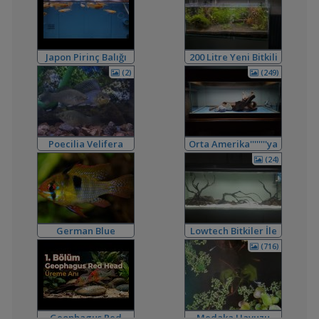
,
Frontoza Cinsiyet
akvaradam
17:34
Cinsiyet ve Tür Belirleme
,
Ciklet Balığı Boy Aldırma
Ygghjh
17:00
Yeni Üye Forumu
Japon Pirinç Balığı
200 Litre Yeni Bitkili
,
Ternapi Medaka Pondları
ternapi
15:33
(japanese Rice Fish)
Tankım
Akvaryum Tanıtımı
(2)
(249)
,
Basit Melek Ve Cuce Vatoz Akvaryumu (200 Litre)
saturday
14:01
Akvaryum Tanıtımı
,
Karidesler Sobo Sf 550f Filtre İçine Kaçabilir Mi
Joec
13:12
Omurgasızlar
Poecilia Velifera
Orta Amerika''''''''ya
,
Bitkili Akvaryuma İlk Adım
saturday
12:45
Dönüş
(24)
Yeni Üye Forumu
,
👋 Yeni Gelenler Buradan Merhaba Desin
wolk23
12:03
Yeni Üye Forumu
,
Büyükşehir Belediyesi Çalışıyor,gece 3 😊
MasterChiefHakan
10:09
German Blue
Lowtech Bitkiler İle
Yeni Üye Forumu
Ramirezi
Hobiye Dönüş
(716)
,
Bitkili Tankda Led Kullanımı
dreamcatcherr
09:15
Işık CO2 ve Ekipmanlar
,
Dıy - Akvaryum Aydınlatması Hakkında Bilgi
Minics
01:42
Yeni Üye Forumu
,
130 Lt 50+ Lepistes İçin8.500 Tl Bütçeli Dışfiltre
Serpent
Geophagus Red
Medaka Havuzu