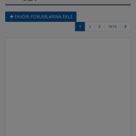
FAVORİ FORUMLARINA EKLE
1
2
3
1074