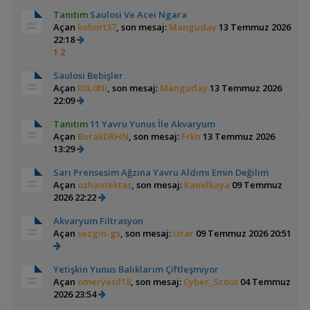
Tanıtım
Saulosi Ve Acei Ngara
Açan
kobort37
, son mesaj:
Manguday
13 Temmuz 2026
22:18
1
2
Saulosi Bebişler
Açan
K0L0Ni
, son mesaj:
Manguday
13 Temmuz 2026
22:09
Tanıtım
11 Yavru Yunus İle Akvaryum
Açan
BurakDRHN
, son mesaj:
Frkn
13 Temmuz 2026
13:29
Sarı Prensesim Ağzına Yavru Aldımı Emin Değilim
Açan
ozhantektas
, son mesaj:
Kamilkaya
09 Temmuz
2026 22:22
Akvaryum Filtrasyon
Açan
sezgin-gs
, son mesaj:
Urar
09 Temmuz 2026 20:51
Yetişkin Yunus Balıklarım Çiftleşmiyor
Açan
omeryesil18
, son mesaj:
Cyber_Scout
04 Temmuz
2026 23:54