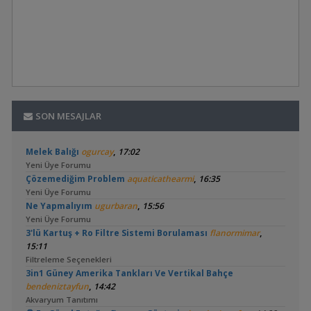
SON MESAJLAR
,
Melek Balığı
ogurcay
17:02
Yeni Üye Forumu
,
Çözemediğim Problem
aquaticathearmi
16:35
Yeni Üye Forumu
,
Ne Yapmalıyım
ugurbaran
15:56
Yeni Üye Forumu
,
3'lü Kartuş + Ro Filtre Sistemi Borulaması
flanormimar
15:11
Filtreleme Seçenekleri
3in1 Güney Amerika Tankları Ve Vertikal Bahçe
,
bendeniztayfun
14:42
Akvaryum Tanıtımı