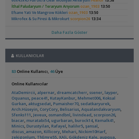
60x45x45 Full Ultra Clear Mobilyalı Akvaryum
Feanor
13:58
Yeni Üye Forumu
İthal Paludaryum / Teraryum Arıyorum
ozan_1903
,
13:50
Aquasphere Tr Youtube Kanalı
IgorVladimir
23:11
Elma Salyangozu
37 Litrelik Siyah
Efsane Yati Ve Mangrow Kökleri
ozan_1903
13:50
Akvaryum Dünyasından Haberler
Güncel
Neon Tetra
,
(123)
Vahşi Beta Ve Labirentli Hobicileri, Birleşin!
Mikrofex & Su Piresi & Mikrokurt
scorpion26
13:34
Cyber_Scout
Akvaryumum
22:34
Leleupi & Brichardi & 4 Çeşit Nadir Endler
scorpion26
13:34
Labirentliler
L144 Longfin/düz/lda16 Vatozlar
scorpion26
13:34
Daha Fazla Göster
,
Süngerle 24 Saatte Sessiz Artemia Çıkarma
BLGHN
21:15
Mikrofex-grindal-mikrokurt-sirkekurdu-izya Tubifex
Malzemeler ve Yemler Forumu
tuncaysargin
13:26
,
Leonardit Zeminli Akvaryum Kurulumu
Belisarius
20:14
Otocinclus
Red Mangrove
100cm Ceraqua Firefly Armatür
egedin
13:24
(rhizophora Mangle)
Akvaryum Tanıtımı
KULLANICILAR
🌿 Makro➕️ Mikro➕ Excel🌲 Akvaryum Gübreleri
kilic88
13:13
(2)
(18)
,
Merhaba Bütçem Max 1200 Civarı Sessiz Çift Çıkışlı
berat76
Christmass Moss
emregungor
12:56
19:41
Anubias
emregungor
12:56
83
Online Kullanıcı,
46
Üye
Akvaryum ve Tür Tavsiyesi
Eheim Biopower 240 İç Filtre
blenny
12:43
,
Balkondaki Pondum Çok Isınıyor.
İnci Kefali
19:19
Pangio Kuhli
livadi
12:31
Online Kullanıcılar
Bitki Akvaryumları Genel
Ful Red Lepistes
ÖĞRÜNÇ
11:56
L144 Longfin Blue Eye
Yeni Tetra
,
37 Litrelik Siyah Neon Tetra Akvaryumum
Ahmet53
18:02
AtaDemircii
,
alpernar
,
dreamcatcherr
,
ssener
,
layper
,
Akvaryumum
Exel , Ramshorm , Bitki
CevdetSERBEST
11:42
(390)
Akvaryum Tanıtımı
Oquanus
,
peace41
,
KutayKanbur
,
Mehmet006
,
Koksal
Su Piresi 200 - 300 Adet 100 Tl
CevdetSERBEST
11:42
,
Red Mangrove (rhizophora Mangle)
bilentungul
14:43
Gurkan
,
aktugsedat
,
Pumaisher70
,
sedatkaryurek
,
Moss Teli
CevdetSERBEST
11:42
Arch.Hüseyin
,
CoryCory
,
Belisarius
,
Aqualandakvaryum
,
Akvaryum Tanıtımı
Gold Laser Corydoras (3d-6e)
Emirk
10:58
Sfenks111
,
Jeveux
,
osmandbnl
,
livindead
,
scorpion26
,
,
Dwarf Puffer / Pea Puffer Türkiye’de Besleyenler
Future07
🐬˚˖𓍢✨໋ 🐋✧˚koleksiyonluk Bitkiler˚˖🐬˚✨໋ 🐋✧˚.🐟
hasancn
10:04
biacar
,
muratabi54
,
ugurbaran
,
burock14
,
Kemalk41
,
14:25
Cam Emiş Basış ,gübre Seti 7 Parça
hasancn
10:04
Siamensis Alg Eater (
Küçük Bir Su
Minics
,
Durustyilan
,
Rafayel
,
halilvr5
,
şansal
,
Diğer Tatlı Su Canlıları
High Tech Paketleri %40 İndimli Tek Paket
hasancn
10:04
Sae )
Birikintisi :)
discus_amazon
,
Killicory
,
Mehari
,
Nickim10Harf
,
(2)
,
135 Lt Akvaryum İçin Bu Canlı Sayısı Fazla Mı?
Betta_King
Caridina Serratirostris ( Ninja Karides)
dream07
09:52
zekigonlum
,
ThEmre55
,
XAli
,
Gökdeniz Kale
,
aupqua
,