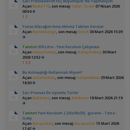
Sarı Prenseslerim Hiç Büyümüyor Ne Yapmalıyım
Açan
MuRaT70
, son mesaj:
Cyber_Scout
07 Nisan 2026
00:54
1
2
Yunus Alacağım Ama Aklıma Takılan Sorular
Açan
Keremkango
, son mesaj:
Emirk
30 Mart 2026 15:39
Tanıtım
350 Litre - Yeni Kurulum Çalışması
Açan
Kaleydoskop
, son mesaj:
Kaleydoskop
30 Mart
2026 12:52
1
2
3
Bu Antiseptiği Kullanmalı Mıyım?
Açan
ozhantektas
, son mesaj:
ozhantektas
29 Mart 2026
18:30
Sarı Prenses İle Uyumlu Türler
Açan
Balıkmen
, son mesaj:
Balıkmen
18 Mart 2026 21:19
Tanıtım
Yeni Kurulum | [35x35x35] -gurami - Tetra -
Goby
Açan
burayadali
, son mesaj:
burayadali
15 Mart 2026
17:47