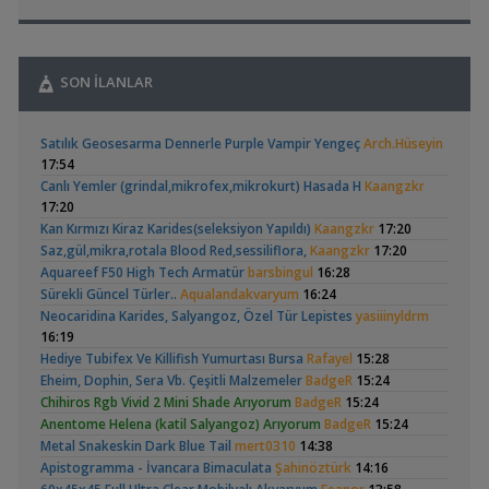
00:15
Head Üreme Süreci
Yeni Üye Forumu
Vlog
,
Catappa Yetişiyorum
Rafayel
22:46
Bitki Türleri ve Bakımı
SON İLANLAR
,
Akvaredden Gelen Bitkiler
Sufisu
21:48
Bitki Türleri ve Bakımı
,
Apistogramma
Basit Melek Ve Cuce
30x20x20
akvaristsaglam
20:15
Satılık Geosesarma Dennerle Purple Vampir Yengeç
Arch.Hüseyin
Hongsloi Çiftim Ve
Vatoz Akvaryumu
Akvaryum Tanıtımı
(4)
(41)
17:54
Yavruları
(200 Litre)
,
Japon Balığım Yüzeyde Hava Almaya Çalışıyor
Betta_King
Canlı Yemler (grindal,mikrofex,mikrokurt) Hasada H
Kaangzkr
18:01
17:20
Yeni Üye Forumu
Kan Kırmızı Kiraz Karides(seleksiyon Yapıldı)
Kaangzkr
17:20
,
Karides Akvaryumu: Karideslerim Ölüyor
ugurbaran
17:24
Saz,gül,mikra,rotala Blood Red,sessiliflora,
Kaangzkr
17:20
Yeni Üye Forumu
Betta Antuta
30x20x20 Ramshorn
Aquareef F50 High Tech Armatür
barsbingul
16:28
,
Beta Balığında İdeal Damızlık Yaşı Kaç Aydır?
Ygghjh
17:23
Akvaryumu
(6)
Sürekli Güncel Türler..
Aqualandakvaryum
16:24
Yeni Üye Forumu
Neocaridina Karides, Salyangoz, Özel Tür Lepistes
yasiiinyldrm
,
Filtre Önerisi
SemihDinçer
17:17
16:19
Yeni Üye Forumu
Hediye Tubifex Ve Killifish Yumurtası Bursa
Rafayel
15:28
Tek Co2 Tüpü Aynı Anda 2 Akvaryumda Kullanılır Mı?
Eheim, Dophin, Sera Vb. Çeşitli Malzemeler
BadgeR
15:24
,
GETS34
10:03
Ramshorn Hakkında
Leonardit Zeminli
Chihiros Rgb Vivid 2 Mini Shade Arıyorum
BadgeR
15:24
Işık CO2 ve Ekipmanlar
Her Şey
Akvaryum Kurulumu
(4)
Anentome Helena (katil Salyangoz) Arıyorum
BadgeR
15:24
,
Klorlu Suya Girmiş Pipo Filtre
hoppala
02:22
Metal Snakeskin Dark Blue Tail
mert0310
14:38
Filtreleme Seçenekleri
Apistogramma - İvancara Bimaculata
Şahinöztürk
14:16
,
Akvaryum Daki Beyaz İnce Solucanlar
Ahmet53
23:56