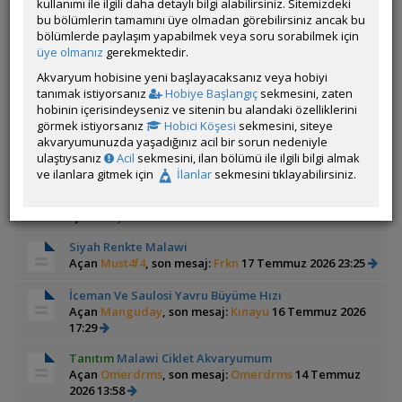
kullanımı ile ilgili daha detaylı bilgi alabilirsiniz. Sitemizdeki
bu bölümlerin tamamını üye olmadan görebilirsiniz ancak bu
Kusturma Üzerine Görüşler
bölümlerde paylaşım yapabilmek veya soru sorabilmek için
Açan
elfce
üye olmanız
gerekmektedir.
Kusturma üzerine görüşler konulu bir
tartışma.
Akvaryum hobisine yeni başlayacaksanız veya hobiyi
tanımak istiyorsanız
Hobiye Başlangıç
sekmesini, zaten
BALIĞIM YUMURTA ALDI, NE YAPMALIYIM?
hobinin içerisindeyseniz ve sitenin bu alandaki özelliklerini
Açan
Erdal Hoca
görmek istiyorsanız
Hobici Köşesi
sekmesini, siteye
Üreme döneminde Malawilerle ilgil
akvaryumunuzda yaşadığınız acil bir sorun nedeniyle
yapılıcaklar.
ulaştıysanız
Acil
sekmesini, ilan bölümü ile ilgili bilgi almak
ve ilanlara gitmek için
İlanlar
sekmesini tıklayabilirsiniz.
Bu forum ile ilgili bilgi ağacında yukarıdaki konulara
ek olarak 7 konu daha mevcut. Bilgi ağacına gitmek
için
tıklayınız
.
Siyah Renkte Malawi
Açan
Must4f4
, son mesaj:
Frkn
17 Temmuz 2026 23:25
İceman Ve Saulosi Yavru Büyüme Hızı
Açan
Manguday
, son mesaj:
Kınayu
16 Temmuz 2026
17:29
Tanıtım
Malawi Ciklet Akvaryumum
Açan
Omerdrms
, son mesaj:
Omerdrms
14 Temmuz
2026 13:58