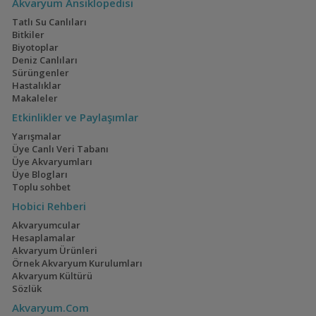
Akvaryum Ansiklopedisi
Head Tapajos
Akvaryumum
(13)
(3)
Tatlı Su Canlıları
Bitkiler
Biyotoplar
Deniz Canlıları
Sürüngenler
Ateşağız
İwagumi
Hastalıklar
Makaleler
(2)
(14)
Etkinlikler ve Paylaşımlar
Yarışmalar
Üye Canlı Veri Tabanı
Üye Akvaryumları
Mavi Melek Karides
40x40x40
Üye Blogları
(2)
Toplu sohbet
Hobici Rehberi
Akvaryumcular
Hesaplamalar
Akvaryum Ürünleri
Cyrtocara Moorii
110 Litre Japon
Örnek Akvaryum Kurulumları
Akvaryumu
(3)
(11)
Akvaryum Kültürü
Sözlük
Akvaryum.Com