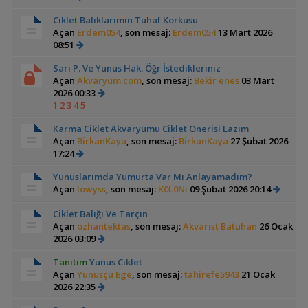
Ciklet Balıklarımin Tuhaf Korkusu
Açan
Erdem054
, son mesaj:
Erdem054
13 Mart 2026
08:51
Sarı P. Ve Yunus Hak. Öğr İstedikleriniz
Açan
Akvaryum.com
, son mesaj:
Bekir enes
03 Mart
2026 00:33
1
2
3
4
5
Karma Ciklet Akvaryumu Ciklet Önerisi Lazım
Açan
BirkanKaya
, son mesaj:
BirkanKaya
27 Şubat 2026
17:24
Yunuslarımda Yumurta Var Mı Anlayamadım?
Açan
lowyss
, son mesaj:
K0L0Ni
09 Şubat 2026 20:14
Ciklet Balığı Ve Tarçın
Açan
ozhantektas
, son mesaj:
Akvarist Batuhan
26 Ocak
2026 03:09
Tanıtım
Yunus Ciklet
Açan
Yunusçu Ege
, son mesaj:
tahirefe5943
21 Ocak
2026 22:35