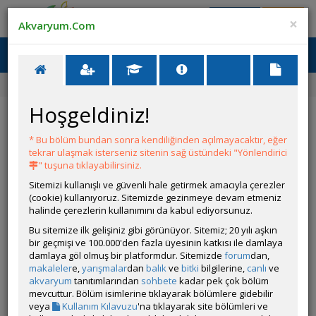
Giriş Yap
Üye Ol
×
Akvaryum.Com
Ana Menü
Toggl
naviga
Ana Sayfa
Forum
Malawi Cichlidleri
Hoşgeldiniz!
Malawi Cichlidleri
* Bu bölüm bundan sonra kendiliğinden açılmayacaktır, eğer
YENİ KONU AÇ
tekrar ulaşmak isterseniz sitenin sağ üstündeki "Yönlendirici
" tuşuna tıklayabilirsiniz.
Alt Forumlar
Sitemizi kullanışlı ve güvenli hale getirmek amacıyla çerezler
(cookie) kullanıyoruz. Sitemizde gezinmeye devam etmeniz
Malawi ve Diğer Afrika Cichlidleri Tanıtımları
halinde çerezlerin kullanımını da kabul ediyorsunuz.
Bu sitemize ilk gelişiniz gibi görünüyor. Sitemiz; 20 yılı aşkın
bir geçmişi ve 100.000'den fazla üyesinin katkısı ile damlaya
damlaya göl olmuş bir platformdur. Sitemizde
forum
dan,
KONULAR
makaleler
e,
yarışmalar
dan
balık
ve
bitki
bilgilerine,
canlı
ve
akvaryum
tanıtımlarından
sohbete
kadar pek çok bölüm
mevcuttur. Bölüm isimlerine tıklayarak bölümlere gidebilir
Sarı p. ve Yunus hak. öğr istedikleriniz
veya
Kullanım Kılavuzu
'na tıklayarak site bölümleri ve
Açan
Akvaryum.com