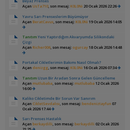
Beyaz Prenses
Açan
UsTa710
, son mesaj:
K0L0Ni
20 Ocak 2026 22:26
Yavru Sarı Prenseslerim Büyümüyor
Açan
BeratCavus
, son mesaj:
K0L0Ni
19 Ocak 2026 14:05
Tanıtım
Yeni Yaptırdığım Akvaryumda Silikondaki
Çizgi
Açan
Richer006
, son mesaj:
ogurcay
18 Ocak 2026 14:48
Portakal Cikletlerimin Bakımı Nasıl Olmalı?
Açan
denizgg
, son mesaj:
K0L0Ni
16 Ocak 2026 07:34
Tanıtım
Uzun Bir Aradan Sonra Gelen Güncelleme
Açan
mutlubaba
, son mesaj:
mutlubaba
12 Ocak 2026
16:00
Kaliko Cikletimde Bir Sorun Var Sanırım
Açan
CikletSevdalısı
, son mesaj:
bendeniztayfun
07
Ocak 2026 17:44
Sarı Prenses Hastalık
Açan
berkaydilli
, son mesaj:
berkaydilli
02 Ocak 2026
21:25