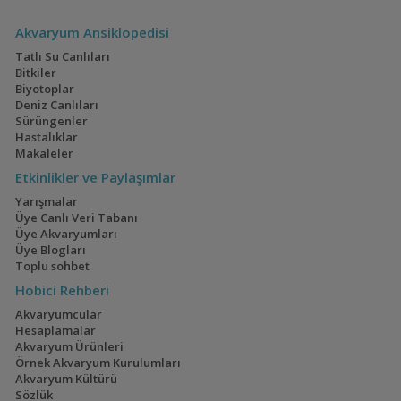
Akvaryum Ansiklopedisi
Tatlı Su Canlıları
Bitkiler
Biyotoplar
Deniz Canlıları
Sürüngenler
Hastalıklar
Makaleler
Etkinlikler ve Paylaşımlar
Yarışmalar
Üye Canlı Veri Tabanı
Üye Akvaryumları
Üye Blogları
Toplu sohbet
Hobici Rehberi
Akvaryumcular
Hesaplamalar
Akvaryum Ürünleri
Örnek Akvaryum Kurulumları
Akvaryum Kültürü
Sözlük