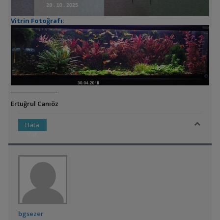
Vitrin Fotoğrafı:
Ertuğrul Canıöz
Hata
Var
bgsezer