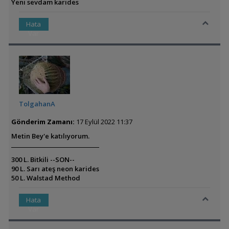
Yeni sevdam karides
Hata
Var
TolgahanA
Gönderim Zamanı:
17 Eylül 2022 11:37
Metin Bey'e katılıyorum.
300 L. Bitkili --SON--
90 L. Sarı ateş neon karides
50 L. Walstad Method
Hata
Var