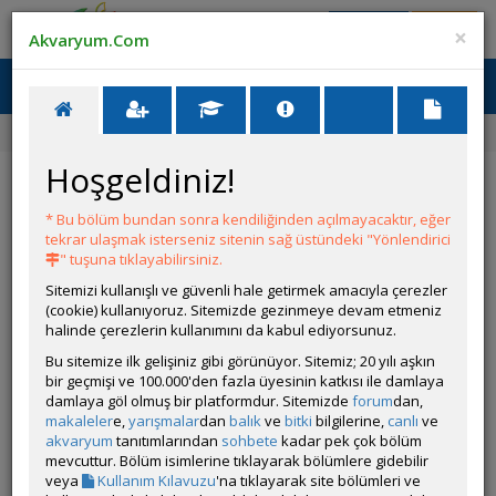
Giriş Yap
Üye Ol
×
Akvaryum.Com
Ana Menü
Toggl
naviga
Ana Sayfa
Malzeme İlanları
Akvaryumların İhtiyaçları
Hoşgeldiniz!
Akvaryumların İhtiyaçları
İlanın Bulunduğu Kategoriler:
Bitki Malzemeleri
,
Malzeme
,
Tüm
* Bu bölüm bundan sonra kendiliğinden açılmayacaktır, eğer
İlanlar
tekrar ulaşmak isterseniz sitenin sağ üstündeki "Yönlendirici
<< Önceki İlan
-
Sonraki İlan >>
" tuşuna tıklayabilirsiniz.
Sitemizi kullanışlı ve güvenli hale getirmek amacıyla çerezler
(cookie) kullanıyoruz. Sitemizde gezinmeye devam etmeniz
GETS34
halinde çerezlerin kullanımını da kabul ediyorsunuz.
Çevrim Dışı
Bu sitemize ilk gelişiniz gibi görünüyor. Sitemiz; 20 yılı aşkın
bir geçmişi ve 100.000'den fazla üyesinin katkısı ile damlaya
Son Güncelleme Zamanı:
12 Saat 13 Dakika
önce
damlaya göl olmuş bir platformdur. Sitemizde
forum
dan,
İl / İlçe / Semt:
Istanbul / Sisli / Okmeydani
makaleler
e,
yarışmalar
dan
balık
ve
bitki
bilgilerine,
canlı
ve
Adet Fiyatı:
akvaryum
tanıtımlarından
sohbete
kadar pek çok bölüm
Toplu Alım Fiyatı:
mevcuttur. Bölüm isimlerine tıklayarak bölümlere gidebilir
Adedi:
veya
Kullanım Kılavuzu
'na tıklayarak site bölümleri ve
İrtibat Bilgileri:
05354913760