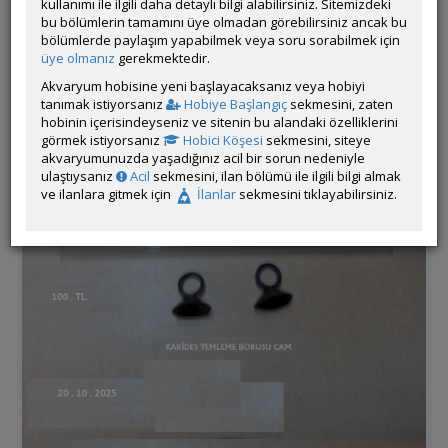
kullanımı ile ilgili daha detaylı bilgi alabilirsiniz. Sitemizdeki
Nakliye ile İlgili Ek Bilgiler:
bu bölümlerin tamamını üye olmadan görebilirsiniz ancak bu
Diğer Ek Bilgiler:
resimlerin üzerlerinde fiyatları ve ölçüleri
bölümlerde paylaşım yapabilmek veya soru sorabilmek için
mevcuttur
üye olmanız
gerekmektedir.
Akvaryum hobisine yeni başlayacaksanız veya hobiyi
tanımak istiyorsanız
Hobiye Başlangıç
sekmesini, zaten
hobinin içerisindeyseniz ve sitenin bu alandaki özelliklerini
görmek istiyorsanız
Hobici Köşesi
sekmesini, siteye
akvaryumunuzda yaşadığınız acil bir sorun nedeniyle
ulaştıysanız
Acil
sekmesini, ilan bölümü ile ilgili bilgi almak
ve ilanlara gitmek için
İlanlar
sekmesini tıklayabilirsiniz.