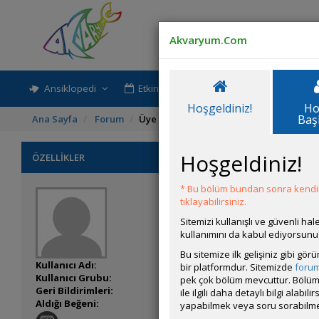
Akvaryum.Com
Ansiklopedi
Etkinlik-Paylaşım
Rehber
Hoşgeldiniz!
Ho
Baş
Ana Sayfa
Forum
Üye Profili
Hoşgeldiniz!
ÖZELLİKLER
* Bu bölüm bundan sonra kendili
tıklayabilirsiniz.
Sitemizi kullanışlı ve güvenli h
kullanımını da kabul ediyorsunu
Bu sitemize ilk gelişiniz gibi gö
Kullanıcı Adı:
Akvaristik
bir platformdur. Sitemizde
foru
Kullanıcı Grubu:
Forum Üyesi
pek çok bölüm mevcuttur. Bölüm 
Geri Bildirimleri:
0 adet mevcut.
ile ilgili daha detaylı bilgi ala
Aldığı Beğeni:
13
yapabilmek veya soru sorabilme