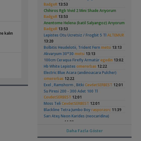
Hongsloi Çiftim Ve
Tankım
(4)
(18)
BadgeR
13:53
Vahşi Beta Ve Labirentli Hobicileri,
Yavruları
Chihiros Rgb Vivid 2 Mini Shade Arıyorum
,
Birleşin!
Cyber_Scout
22:34
BadgeR
13:53
Labirentliler
Anentome Helena (katil Salyangoz) Arıyorum
Süngerle 24 Saatte Sessiz Artemia
BadgeR
13:53
,
Çıkarma
BLGHN
21:15
Betta Antuta
Yeni Tetra
ne kalın
Lepistes Otu Ucretsiz / Frogbit 5 Tl
ALTEMUR
Malzemeler ve Yemler Forumu
Akvaryumum
(390)
13:20
Leonardit Zeminli Akvaryum Kurulumu
,
Belisarius
Bolbitis Heudelotii, Trident Fern
20:14
metsi
13:13
Akvaryum Tanıtımı
Akvaryum 30*30
metsi
13:13
Merhaba Bütçem Max 1200 Civarı Sessiz
100cm Ceraqua Firefly Armatür
egedin
13:02
,
Çift Çıkışlı
berat76
19:41
Hb White Lepistes
omererbas
12:22
Ramshorn Hakkında
Küçük Bir Su
Akvaryum ve Tür Tavsiyesi
Electric Blue Acara (andinoacara Pulcher)
Her Şey
Birikintisi :)
Balkondaki Pondum Çok Isınıyor.
İnci
(2)
omererbas
12:22
,
Kefali
19:19
Exel , Ramshorm , Bitki
CevdetSERBEST
12:01
Bitki Akvaryumları Genel
Su Piresi 200 - 300 Adet 100 Tl
37 Litrelik Siyah Neon Tetra
CevdetSERBEST
12:01
,
Akvaryumum
Ahmet53
18:02
Moss Teli
CevdetSERBEST
12:01
Akvaryum Tanıtımı
Elma Salyangozu
Rummy Nose Tetra
Blackline Tetra Jumbo Boy
rasporasrc
11:39
Red Mangrove (rhizophora Mangle)
Güncel
Akvaryumu
Sarı Ateş Neon Karides (neocaridina)
(7)
,
bilentungul
14:43
rasporasrc
11:39
Akvaryum Tanıtımı
Uygun Yerli Üretim Ivanacara Bimaculata
Daha Fazla Göster
Dwarf Puffer / Pea Puffer Türkiye’de
Yavruları
flanormimar
11:15
,
Besleyenler
Future07
14:25
2 Torba Moss :) Filtre Isıtıcı
AtlasPoyraz
10:21