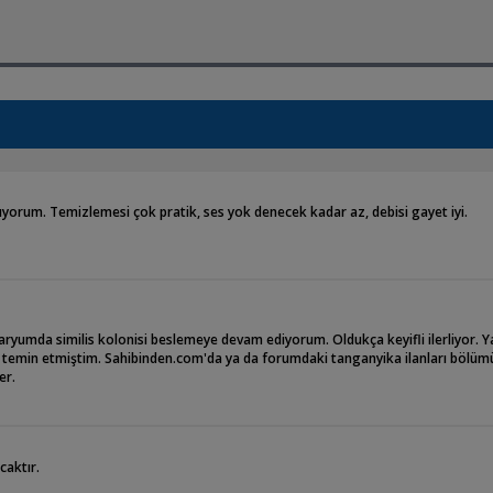
ıyorum. Temizlemesi çok pratik, ses yok denecek kadar az, debisi gayet iyi.
yumda similis kolonisi beslemeye devam ediyorum. Oldukça keyifli ilerliyor. Y
en temin etmiştim. Sahibinden.com'da ya da forumdaki tanganyika ilanları bölü
er.
caktır.