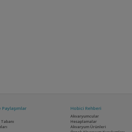
ve Paylaşımlar
Hobici Rehberi
Akvaryumcular
i Tabanı
Hesaplamalar
ları
Akvaryum Ürünleri