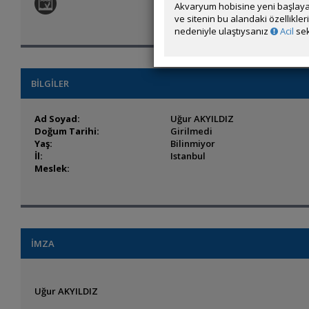
Akvaryum hobisine yeni başlaya
ve sitenin bu alandaki özellikle
nedeniyle ulaştıysanız
Acil
sek
BİLGİLER
Ad Soyad:
Uğur AKYILDIZ
Doğum Tarihi:
Girilmedi
Yaş:
Bilinmiyor
İl:
Istanbul
Meslek:
İMZA
Uğur AKYILDIZ