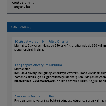
Apistogramma
Tanganyika
SON 10 MESAJI
80 Litre Akvaryum İçin Filtre Önerisi
Merhaba, 2 akvaryumda sobo 550 askı filtre, diğerinde de 350 kullan
Değerlendirebilirsiniz.
Tanganyika Akvaryum Kurulumu
Merhabalar,
Konudaki akvaryumu güney amerikaya çevirdim. Daha küçük bir akvar
zamanda similis için bir güncelleme yüklerim. :) Ben Erdoğan bey'd
bulabilirsiniz. Yardıma ihtiyacınız olursa destek olurum. Sağlıklı hobil
Akvaryum Suyu Neden Puslu
Filtre sisteminiz yeterli ise bakteri döngüsü oturunca sorun kalmaya