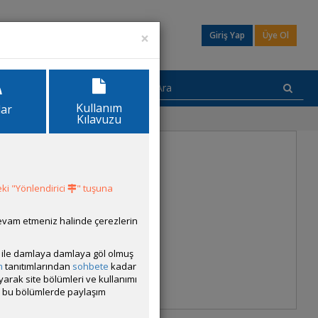
×
Giriş Yap
Üye Ol
Kullanım
lar
Kılavuzu
ki "Yönlendirici
" tuşuna
devam etmeniz halinde çerezlerin
ısı ile damlaya damlaya göl olmuş
m
tanıtımlarından
sohbete
kadar
ayarak site bölümleri ve kullanımı
cak bu bölümlerde paylaşım