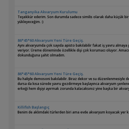
Tanganyika Akvaryum Kurulumu
Teşekkür ederim. Son durumda sadece similis olarak daha küçük bir
yükleyeceğim. :)
86*45*60 Akvaryum Yeni Türe Geçiş.
Aynı akvaryumda çok sayıda apisto bakılabilir fakat iş yavru almaya 
veriyor. Üreme döneminde özellikle dişi çok korumacı oluyor. Amacı
dokunduğuna şahit olmadım.
86*45*60 Akvaryum Yeni Türe Geçiş.
Bu haliyle demosoni bakılabilir. Biraz dekor ve su düzenlenmesiyle de 
dursa da kısa sürede yavru gezdirmeye başlayınca akvaryum şenlene
erkeği hem dişiyi ayırmak zorunda kalacaksınız yine başka bir akvar
Killifish Başlangıç
Benim de aklımdaki türlerden biri ama evde akvaryum koyacak yer ka