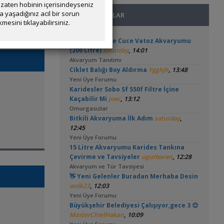
zaten hobinin içerisindeyseniz
yaşadığınız acil bir sorun
SON MESAJLAR
mesini tıklayabilirsiniz.
Basit Melek Ve Cuce Vatoz Akvaryumu
,
(200 Litre)
saturday
14:01
Akvaryum Tanıtımı
,
Ciklet Balığı Boy Aldırma
Ygghjh
13:48
Yeni Üye Forumu
Karidesler Sobo Sf 550f Filtre İçine
,
Kaçabilir Mi
Joec
13:12
Omurgasızlar
,
Bitkili Akvaryuma İlk Adım
saturday
12:45
Yeni Üye Forumu
15 Litre Akvaryumu Karides Tankına
,
Çevirme ve Tavsiyeler
ugurbaran
12:28
Akvaryum ve Tür Tavsiyesi
👋 Yeni Gelenler Buradan Merhaba Desin
,
wolk23
12:03
Yeni Üye Forumu
Büyükşehir Belediyesi Çalışıyor,gece 3 😊
,
MasterChiefHakan
10:09