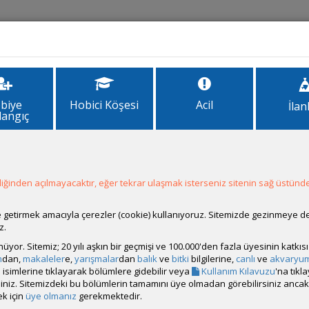
İlanlar
Forum
Site Bilgi
biye
Hobici Köşesi
Acil
İlan
langıç
ğinden açılmayacaktır, eğer tekrar ulaşmak isterseniz sitenin sağ üstünde
Hesap Durumu:
Aktif
Durumu:
Çevrim Dışı
Üyelik Tarihi:
12 Kasım 2022 15:37
ale getirmek amacıyla çerezler (cookie) kullanıyoruz. Sitemizde gezinmeye 
Son Ziyaret:
14 Saat 37 Dakika
önce
z.
Toplam Mesaj:
13 [0.01 Gün Ortalaması]
rünüyor. Sitemiz; 20 yılı aşkın bir geçmişi ve 100.000'den fazla üyesinin katk
Paylaşım Sayisı:
2 (Son 6 Ay)
m
dan,
makaleler
e,
yarışmalar
dan
balık
ve
bitki
bilgilerine,
canlı
ve
akvaryu
İlan Sayisı:
isimlerine tıklayarak bölümlere gidebilir veya
Kullanım Kılavuzu
'na tıkl
Üyenin Mesaj ve İlanlarını Gör
bilirsiniz. Sitemizdeki bu bölümlerin tamamını üye olmadan görebilirsiniz an
k için
üye olmanız
gerekmektedir.
Üyenin Açtığı Konuları Gör