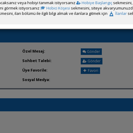
caksanız veya hobiyi tanımak istiyorsanız
Hobiye Başlangıç
sekmesini, 
Üyeden ÖM Almayı Engelle
rini görmek istiyorsanız
Hobici Köşesi
sekmesini, siteye akvaryumunuzda 
mesini, ilan bölümü ile ilgili bilgi almak ve ilanlara gitmek için
İlanlar
sek
Özel Mesaj:
Gönder
Sohbet Talebi:
Gönder
Üye Favorile:
Favori
Sosyal Medya: