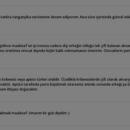
 tankta tanganyika serüvenine devam ediyorum. Kısa süre içerisinde güncel vid
gelince maalesef en iyi sonucu sadece dişi erkeğin olduğu tek çift bulunan akv
nız üretimse otocat dışında hiçbir balık sokmamanızı öneririm. Otocatlerin yu
kribensis veya apisto türleri olabilir. Özellikle kribensislerde çift olarak akva
cektir. Apisto tarafında yavru büyütmek isterseniz eninde sonunda erkeği ya 
yum ihtiyacı doğacaktır.
lmadı maalesef. Umarım bir gün diyelim :)