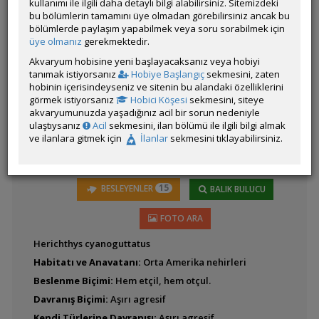
kullanımı ile ilgili daha detaylı bilgi alabilirsiniz. Sitemizdeki
bu bölümlerin tamamını üye olmadan görebilirsiniz ancak bu
bölümlerde paylaşım yapabilmek veya soru sorabilmek için
Latince
Amatitlania kanna
üye olmanız
gerekmektedir.
Adı:
Akvaryum hobisine yeni başlayacaksanız veya hobiyi
tanımak istiyorsanız
Hobiye Başlangıç
sekmesini, zaten
hobinin içerisindeyseniz ve sitenin bu alandaki özelliklerini
görmek istiyorsanız
Hobici Köşesi
sekmesini, siteye
Amatitlania
akvaryumunuzda yaşadığınız acil bir sorun nedeniyle
nigrofasciatum (Zebra)
ulaştıysanız
Acil
sekmesini, ilan bölümü ile ilgili bilgi almak
ve ilanlara gitmek için
İlanlar
sekmesini tıklayabilirsiniz.
15
BESLEYENLER
BALIK BULUCU
Amatitlania siquia
FOTO ARA
Herichthys cyanoguttatus
Habitatı ve Anavatanı:
Orta Amerika nehirleri
Beslenme Biçimi:
Hem etçil, hem otçul.
Davranış Biçimi:
Aşırı agresif
Amatitlania sp.
'Honduran Red Point'
Kendi Türlerine Davranışı:
Aşırı agresif