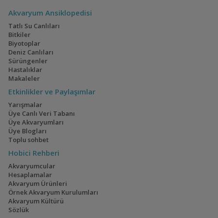
Akvaryum Ansiklopedisi
Tatlı Su Canlıları
Bitkiler
Archocentrus
Biyotoplar
multispinosa (Rainbow)
Deniz Canlıları
Sürüngenler
Hastalıklar
Makaleler
Etkinlikler ve Paylaşımlar
Archocentrus
spinosissimus
Yarışmalar
Üye Canlı Veri Tabanı
Üye Akvaryumları
Üye Blogları
Toplu sohbet
Cryptoheros
septemfasciatus (Yedi
Hobici Rehberi
Bantlı Cichlid)
Akvaryumcular
Hesaplamalar
Akvaryum Ürünleri
Cryptoheros
Örnek Akvaryum Kurulumları
chetumalensis (Kırmızı
Akvaryum Kültürü
Yüzgeçli Spilurus)
Sözlük