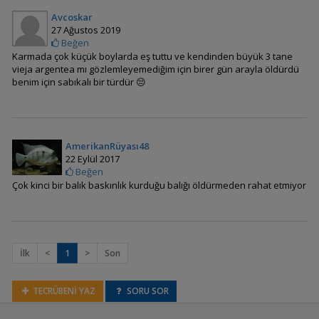
Amphilophus lyonsi
Avcoskar
27 Ağustos 2019
Beğen
Karmada çok küçük boylarda eş tuttu ve kendinden büyük 3 tane
vieja argentea mı gözlemleyemediğim için birer gün arayla öldürdü
Amphilophus nourissati
benim için sabıkalı bir türdür 😔
(Mavi Ağızlı Cichlid)
AmerikanRüyası48
Amphilophus
22 Eylül 2017
robertsoni
Beğen
Çok kinci bir balık baskınlık kurduğu balığı öldürmeden rahat etmiyor
Amphilophus
trimaculatum (Trimac)
İlk
<
1
>
Son
Archocentrus
TECRÜBENİ YAZ
SORU SOR
centrarchus (Yeşil
Yüzgeç)