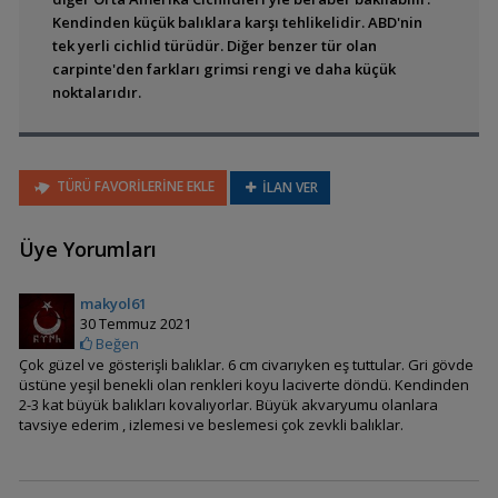
Kendinden küçük balıklara karşı tehlikelidir. ABD'nin
tek yerli cichlid türüdür. Diğer benzer tür olan
Amphilophus citrinellus
carpinte'den farkları grimsi rengi ve daha küçük
(Midas)
noktalarıdır.
Amphilophus
TÜRÜ FAVORİLERİNE EKLE
İLAN VER
hogaboomorum
Üye Yorumları
Amphilophus labiatus
(Red Devil)
makyol61
30 Temmuz 2021
Beğen
Çok güzel ve gösterişli balıklar. 6 cm civarıyken eş tuttular. Gri gövde
üstüne yeşil benekli olan renkleri koyu laciverte döndü. Kendinden
Amphilophus
2-3 kat büyük balıkları kovalıyorlar. Büyük akvaryumu olanlara
longimanus
tavsiye ederim , izlemesi ve beslemesi çok zevkli balıklar.