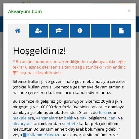
Giriş Yap
Üye Ol
×
Akvaryum.Com
Ana Menü
Toggl
naviga
Ana Sayfa
Tatlı Su Canlıları
Orta Amerika Cichlidleri
Herichthys cyanoguttatus (Texas)
Hoşgeldiniz!
Herichthys cyanoguttatus (Texas)
* Bu bölüm bundan sonra kendiliğinden açılmayacaktır, eğer
tekrar ulaşmak isterseniz sitenin sağ üstündeki "Yönlendirici
" tuşuna tıklayabilirsiniz.
Sitemizi kullanışlı ve güvenli hale getirmek amacıyla çerezler
(cookie) kullanıyoruz. Sitemizde gezinmeye devam etmeniz
halinde çerezlerin kullanımını da kabul ediyorsunuz.
Bu sitemize ilk gelişiniz gibi görünüyor. Sitemiz; 20 yılı aşkın
bir geçmişi ve 100.000'den fazla üyesinin katkısı ile damlaya
Grubun Diğer Türleri
damlaya göl olmuş bir platformdur. Sitemizde
forum
dan,
makaleler
e,
yarışmalar
dan
balık
ve
bitki
bilgilerine,
canlı
ve
akvaryum
tanıtımlarından
sohbete
kadar pek çok bölüm
Liste
mevcuttur. Bölüm isimlerine tıklayarak bölümlere gidebilir
veya
Kullanım Kılavuzu
'na tıklayarak site bölümleri ve