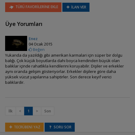
TÜRÜ FAVORİLERİNE EKLE
İLAN VER
Amphilophus citrinellus
(Midas)
Üye Yorumları
Enez
04 Ocak 2015
Amphilophus
Beğen
hogaboomorum
Yukarıda da yazıldığı gibi amerikan karmalari için süper bir dolgu
balığı. Çok küçük boyutlarda dahi boyca kendinden büyük olan
balıklar içinde rahatlikla kendilerini koruyabilir. Dişiler ve erkekler
aynı oranda gelişim gösteriyorlar. Erkekler dişilere göre daha
Amphilophus labiatus
yüksek vücut yapılarına sahiptirler. Son derece keyif verici
(Red Devil)
balıklardir.
Amphilophus
İlk
<
1
>
Son
longimanus
TECRÜBENİ YAZ
SORU SOR