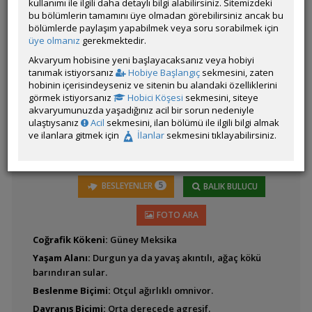
kullanımı ile ilgili daha detaylı bilgi alabilirsiniz. Sitemizdeki
bu bölümlerin tamamını üye olmadan görebilirsiniz ancak bu
bölümlerde paylaşım yapabilmek veya soru sorabilmek için
Latince
Amatitlania kanna
üye olmanız
gerekmektedir.
Adı:
Akvaryum hobisine yeni başlayacaksanız veya hobiyi
Vieja
tanımak istiyorsanız
Hobiye Başlangıç
sekmesini, zaten
regani
hobinin içerisindeyseniz ve sitenin bu alandaki özelliklerini
görmek istiyorsanız
Hobici Köşesi
sekmesini, siteye
Amatitlania
akvaryumunuzda yaşadığınız acil bir sorun nedeniyle
nigrofasciatum (Zebra)
ulaştıysanız
Acil
sekmesini, ilan bölümü ile ilgili bilgi almak
ve ilanlara gitmek için
İlanlar
sekmesini tıklayabilirsiniz.
5
BESLEYENLER
BALIK BULUCU
Amatitlania siquia
FOTO ARA
Coğrafik Kökeni:
Güney Meksika
Yaşam Alanı:
Durgun ya da yavaş akıntılı, ağaç kökü
barındıran sular.
Beslenme Biçimi:
Otçul ağırlıklı omnivor.
Amatitlania sp.
'Honduran Red Point'
Davranış Biçimi:
Orta derecede agresif.