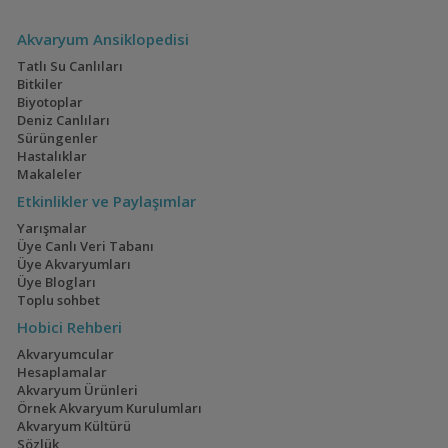
Amphilophus lyonsi
Akvaryum Ansiklopedisi
Tatlı Su Canlıları
Bitkiler
Biyotoplar
Amphilophus nourissati
Deniz Canlıları
(Mavi Ağızlı Cichlid)
Sürüngenler
Hastalıklar
Makaleler
Etkinlikler ve Paylaşımlar
Amphilophus
Yarışmalar
robertsoni
Üye Canlı Veri Tabanı
Üye Akvaryumları
Üye Blogları
Toplu sohbet
Amphilophus
Hobici Rehberi
trimaculatum (Trimac)
Akvaryumcular
Hesaplamalar
Akvaryum Ürünleri
Archocentrus
Örnek Akvaryum Kurulumları
centrarchus (Yeşil
Akvaryum Kültürü
Yüzgeç)
Sözlük