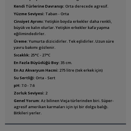
Kendi Türlerine Davranışı:
Orta derecede agresif.
Yüzme Seviyesi:
Taban - Orta
Cinsiyet Ayrımı:
Yetişkin boyda erkekler daha renkli,
Amphilophus alfari
büyük ve kalın olurlar. Yetişkin erkekler kafa yapma
(Pastel Cichlid)
eğilimindedirler.
Üreme:
Yumurta dizicidirler. Tek eşlidirler. Uzun süre
yavru bakımı gözlenir.
Sıcaklık:
25°C - 27°C
Amphilophus altifrons
En Fazla Büyüdüğü Boy:
35 cm.
En Az Akvaryum Hacmi:
275 litre (tek erkek için)
Su Sertliği:
Orta - Sert
Amphilophus amarillo
pH:
7.0 - 7.6
Zorluk Seviyesi:
2
Genel Yorum:
Az bilinen Vieja türlerinden biri. Süper-
agresif amerikan karmaları için iyi bir dolgu balığı.
Amphilophus
Bitkileri yerler.
calobrensis (Kırmızı
Benekli Cichlid)