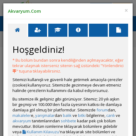
Giriş Yap
Üye Ol
×
Akvaryum.Com
Ana Menü
Toggl
naviga
Ana Sayfa
Tatlı Su Canlıları
Orta Amerika Cichlidleri
Vieja regani
Hoşgeldiniz!
Vieja regani
* Bu bölüm bundan sonra kendiliğinden açılmayacaktır, eğer
tekrar ulaşmak isterseniz sitenin sağ üstündeki "Yönlendirici
" tuşuna tıklayabilirsiniz.
Sitemizi kullanışlı ve güvenli hale getirmek amacıyla çerezler
(cookie) kullanıyoruz. Sitemizde gezinmeye devam etmeniz
halinde çerezlerin kullanımını da kabul ediyorsunuz.
Bu sitemize ilk gelişiniz gibi görünüyor. Sitemiz; 20 yılı aşkın
bir geçmişi ve 100.000'den fazla üyesinin katkısı ile damlaya
Grubun Diğer Türleri
damlaya göl olmuş bir platformdur. Sitemizde
forum
dan,
makaleler
e,
yarışmalar
dan
balık
ve
bitki
bilgilerine,
canlı
ve
akvaryum
tanıtımlarından
sohbete
kadar pek çok bölüm
Liste
mevcuttur. Bölüm isimlerine tıklayarak bölümlere gidebilir
veya
Kullanım Kılavuzu
'na tıklayarak site bölümleri ve