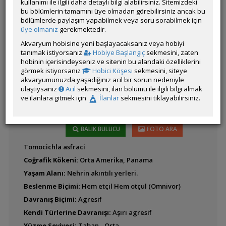
kullanımı ile ilgili daha detaylı bilgi alabilirsiniz. Sitemizdeki
bu bölümlerin tamamını üye olmadan görebilirsiniz ancak bu
bölümlerde paylaşım yapabilmek veya soru sorabilmek için
Latince
Amatitlania kanna
üye olmanız
gerekmektedir.
Adı:
Akvaryum hobisine yeni başlayacaksanız veya hobiyi
tanımak istiyorsanız
Hobiye Başlangıç
sekmesini, zaten
hobinin içerisindeyseniz ve sitenin bu alandaki özelliklerini
görmek istiyorsanız
Hobici Köşesi
sekmesini, siteye
Amatitlania
akvaryumunuzda yaşadığınız acil bir sorun nedeniyle
nigrofasciatum (Zebra)
ulaştıysanız
Acil
sekmesini, ilan bölümü ile ilgili bilgi almak
ve ilanlara gitmek için
İlanlar
sekmesini tıklayabilirsiniz.
BALIK BULUCU
FOTO ARA
Tomocichla asfraci
Amatitlania siquia
Coğrafik Kökeni:
Orta Amerika, Panama
Yaşam Alanı:
Nehrin akıntılı yerleri.
Beslenme Biçimi:
Hem etçil Hem otçul (Omnivor)
Davranış Biçimi:
Agresif
Kendi Türlerine Davranışı:
Aşırı agresif
Amatitlania sp.
'Honduran Red Point'
Yüzme Seviyesi:
Taban - Orta