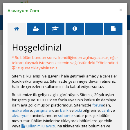
Giriş Yap
Üye Ol
×
Akvaryum.Com
Ana Menü
Toggl
naviga
Ana Sayfa
Tatlı Su Canlıları
Orta Amerika Cichlidleri
Tomocichla asfraci
Hoşgeldiniz!
Tomocichla asfraci
* Bu bölüm bundan sonra kendiliğinden açılmayacaktır, eğer
tekrar ulaşmak isterseniz sitenin sağ üstündeki "Yönlendirici
" tuşuna tıklayabilirsiniz.
Sitemizi kullanışlı ve güvenli hale getirmek amacıyla çerezler
(cookie) kullanıyoruz. Sitemizde gezinmeye devam etmeniz
halinde çerezlerin kullanımını da kabul ediyorsunuz.
Bu sitemize ilk gelişiniz gibi görünüyor. Sitemiz; 20 yılı aşkın
bir geçmişi ve 100.000'den fazla üyesinin katkısı ile damlaya
Grubun Diğer Türleri
damlaya göl olmuş bir platformdur. Sitemizde
forum
dan,
makaleler
e,
yarışmalar
dan
balık
ve
bitki
bilgilerine,
canlı
ve
akvaryum
tanıtımlarından
sohbete
kadar pek çok bölüm
Liste
mevcuttur. Bölüm isimlerine tıklayarak bölümlere gidebilir
veya
Kullanım Kılavuzu
'na tıklayarak site bölümleri ve