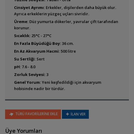
Cinsiyet Ayrımı:
Erkekler, dişilerden daha büyük olur.
Ayrıca erkeklerin yüzgeç uçları sivridir.
Üreme:
Düz yumurta dökerler, yavrular çift tarafından
Amphilophus alfari
korunur.
(Pastel Cichlid)
Sıcaklık:
25°C - 27°C
En Fazla Büyüdüğü Boy:
36 cm.
En Az Akvaryum Hacmi:
500 litre
Amphilophus altifrons
Su Sertliği:
Sert
pH:
7.6 - 8.0
Zorluk Seviyesi:
3
Genel Yorum:
Yeni keşfedildiği için akvaryum
Amphilophus amarillo
hobisinde nadir bir türdür.
Amphilophus
TÜRÜ FAVORİLERİNE EKLE
İLAN VER
calobrensis (Kırmızı
Benekli Cichlid)
Üye Yorumları