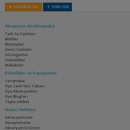
TECRÜBENİ YAZ
SORU SOR
Amphilophus citrinellus
(Midas)
Akvaryum Ansiklopedisi
Tatlı Su Canlıları
Bitkiler
Biyotoplar
Amphilophus
Deniz Canlıları
hogaboomorum
Sürüngenler
Hastalıklar
Makaleler
Etkinlikler ve Paylaşımlar
Amphilophus labiatus
(Red Devil)
Yarışmalar
Üye Canlı Veri Tabanı
Üye Akvaryumları
Üye Blogları
Toplu sohbet
Amphilophus
longimanus
Hobici Rehberi
Akvaryumcular
Hesaplamalar
Akvaryum Ürünleri