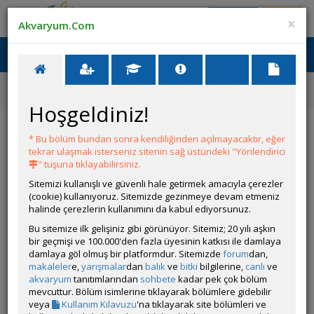
Giriş Yap
Üye Ol
×
Akvaryum.Com
Ana Menü
Toggl
naviga
Ana Sayfa
Tatlı Su Canlıları
Orta Amerika Cichlidleri
Herichthys minckleyi
Hoşgeldiniz!
Herichthys minckleyi
* Bu bölüm bundan sonra kendiliğinden açılmayacaktır, eğer
tekrar ulaşmak isterseniz sitenin sağ üstündeki "Yönlendirici
" tuşuna tıklayabilirsiniz.
Sitemizi kullanışlı ve güvenli hale getirmek amacıyla çerezler
(cookie) kullanıyoruz. Sitemizde gezinmeye devam etmeniz
halinde çerezlerin kullanımını da kabul ediyorsunuz.
Bu sitemize ilk gelişiniz gibi görünüyor. Sitemiz; 20 yılı aşkın
bir geçmişi ve 100.000'den fazla üyesinin katkısı ile damlaya
Grubun Diğer Türleri
damlaya göl olmuş bir platformdur. Sitemizde
forum
dan,
makaleler
e,
yarışmalar
dan
balık
ve
bitki
bilgilerine,
canlı
ve
akvaryum
tanıtımlarından
sohbete
kadar pek çok bölüm
Liste
mevcuttur. Bölüm isimlerine tıklayarak bölümlere gidebilir
veya
Kullanım Kılavuzu
'na tıklayarak site bölümleri ve