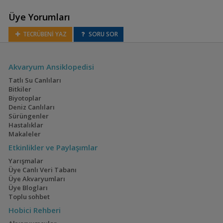
Üye Yorumları
Amphilophus citrinellus
TECRÜBENİ YAZ
SORU SOR
(Midas)
Akvaryum Ansiklopedisi
Amphilophus
Tatlı Su Canlıları
hogaboomorum
Bitkiler
Biyotoplar
Deniz Canlıları
Sürüngenler
Hastalıklar
Amphilophus labiatus
Makaleler
(Red Devil)
Etkinlikler ve Paylaşımlar
Yarışmalar
Üye Canlı Veri Tabanı
Amphilophus
Üye Akvaryumları
longimanus
Üye Blogları
Toplu sohbet
Hobici Rehberi