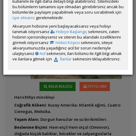
kullanımı ile ilgili daha detaylı bilgi alabilirsiniz. Sitemizdeki
bu bölümlerin tamamını üye olmadan görebilirsiniz ancak bu
bölümlerde paylaşım yapabilmek veya soru sorabilmek için
Latince
Amatitlania kanna
üye olmanız
gerekmektedir.
Adı:
Akvaryum hobisine yeni başlayacaksanız veya hobiyi
tanımak istiyorsanız
Hobiye Başlangıç
sekmesini, zaten
hobinin içerisindeyseniz ve sitenin bu alandaki özelliklerini
görmek istiyorsanız
Hobici Köşesi
sekmesini, siteye
Amatitlania
akvaryumunuzda yaşadığınız acil bir sorun nedeniyle
nigrofasciatum (Zebra)
ulaştıysanız
Acil
sekmesini, ilan bölümü ile ilgili bilgi almak
ve ilanlara gitmek için
İlanlar
sekmesini tıklayabilirsiniz.
BALIK BULUCU
FOTO ARA
Amatitlania siquia
Herichthys minckleyi
Coğrafik Kökeni:
Kuzey Amerika: Atlantik eğimi, Cuatro
Cienegas, Meksika.
Yaşam Alanı:
Durgun havuzlar ve su birikintileri.
Beslenme Biçimi:
Hem etçil Hem otçul (Omnivor),
Amatitlania sp.
doğada küçük balıklar, böcekler ve salyangozlarla
'Honduran Red Point'