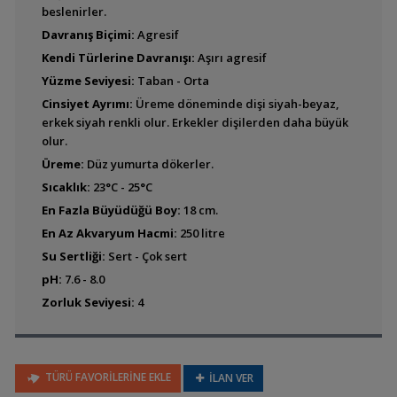
beslenirler.
Davranış Biçimi:
Agresif
Kendi Türlerine Davranışı:
Aşırı agresif
Amphilophus alfari
Yüzme Seviyesi:
Taban - Orta
(Pastel Cichlid)
Cinsiyet Ayrımı:
Üreme döneminde dişi siyah-beyaz,
erkek siyah renkli olur. Erkekler dişilerden daha büyük
olur.
Üreme:
Düz yumurta dökerler.
Amphilophus altifrons
Sıcaklık:
23°C - 25°C
En Fazla Büyüdüğü Boy:
18 cm.
En Az Akvaryum Hacmi:
250 litre
Su Sertliği:
Sert - Çok sert
Amphilophus amarillo
pH:
7.6 - 8.0
Zorluk Seviyesi:
4
Amphilophus
calobrensis (Kırmızı
Benekli Cichlid)
TÜRÜ FAVORİLERİNE EKLE
İLAN VER