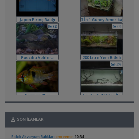
,
Karideslerin Cinsiyeti Nedir?
Cyber_Scout
22:41
Cinsiyet ve Tür Belirleme
,
Buhar Camı Ve Şelale Filtre Çıkmazı
emocdgn06
20:59
Yeni Üye Forumu
Japon Pirinç Balığı
3 İn 1 Güney Amerika
,
Tankta Yosun İstilası
Betta_King
16:23
(japanese Rice Fish)
Tanklarım
(2)
(4)
Akvaryum ve Tür Tavsiyesi
,
Ternapi Medaka Pondları
ternapi
12:44
Akvaryum Tanıtımı
,
Bitki Kum Ve Balık Tavsiyesi
Cyber_Scout
02:16
Akvaryum ve Tür Tavsiyesi
Poecilia Velifera
200 Litre Yeni Bitkili
,
Melek Balığı
Milners
00:08
Tankım
(24)
Yeni Üye Forumu
,
Ne Yapmalıyım
Hidro Dinamik
19:00
Yeni Üye Forumu
,
Balkondaki Pondum Çok Isınıyor.
SaviaSora
18:18
Bitki Akvaryumları Genel
German Blue
Lowtech Bitkiler İle
3in1 Güney Amerika Tankları Ve Vertikal Bahçe
Ramirezi
Hobiye Dönüş
,
bendeniztayfun
14:42
Akvaryum Tanıtımı
,
Sobo 901f Ultra Viole 800 Lt
Shortbuff
11:22
SON İLANLAR
Filtreleme Seçenekleri
,
200 Litre Yeni Bitkili Tankım
volkangunes
11:06
Geophagus Red
Basit Melek Ve Cuce
Akvaryum Tanıtımı
Bitkili Akvaryum Balıkları
emreemin
10:34
Head Üreme Süreci
Vatoz Akvaryumu