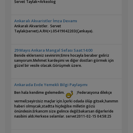
Servet Taylak=Arkeolog
Ankaralı Akvaristler İmza Devamı
Ankaralı Akvaristler. Servet
Taylak(servet).A.RH(+).054
29 Mayıs Ankara Mangal Sefası Saat:14:00
Benide eklerseniz sevinirim;Emre hocayla beraber geliriz
sanıyorum.Mehmet kardeşimi ve diğer dostları görmek için
güzel bir vesile olacak.Görüşmek üzere.
Ankarada Evde Yemekli Bilgi Paylaşımı
Ben hala kendime gelemedim.
;Federasyona dilekçe
vermeli;seyircisiz maçlar için.İçerki odada ölüp gitsek,hanımın
haberi olmıycak,stadtta hiçdeğilse milletin gözü
önündesin.Erkancım size gelince değil;bakarsan diğerleride
nasibini aldı.Herkese selamlar.
servet
2011-02-15 04:58:25