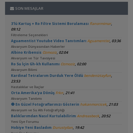
SON MESAJLAR
,
3'lü Kartuş + Ro Filtre Sistemi Borulaması
flanormimar
09:12
Filtreleme Seçenekleri
,
Aguamentist Youtube Video Tanıtımları
Aguamentist
03:36
Akvaryum Dünyasından Haberler
,
Albino Kribensis
Ozmoziz
02:04
Akvaryum ve Tür Tavsiyesi
,
Ro Su İçin Gh-kh Kullanımı
Ozmoziz
02:00
Akvaryum Bilimi
,
Kardinal Tetralarım Durduk Yere Öldü
bendeniztayfun
23:53
Hastalıklar ve İlaçlar
,
Orta Amerika'ya Dönüş
Frkn
21:41
Akvaryum Tanıtımı
,
🧿 En Güzel Fotoğraflarınızı Gösterin
hakanmorcicek
21:03
Akvaryum ve Su Altı Fotoğrafçılığı
,
Balıklarımdan Nasıl Kurtulabilirim
Andreasbeck
20:52
Yeni Üye Forumu
,
Hobiye Yeni Basladım
Durustyilan
19:42