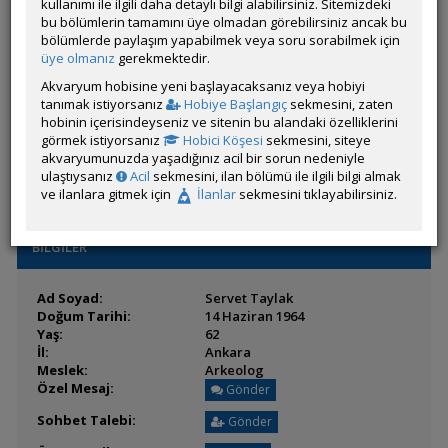
Son Ziyaret:
kullanımı ile ilgili daha detaylı bilgi alabilirsiniz. Sitemizdeki
20 Saat 60 Dakika
önce
Toplam Mesaj:
bu bölümlerin tamamını üye olmadan görebilirsiniz ancak bu
65 [0.01 Gün Ortalaması]
Paylaşım Sayisı:
bölümlerde paylaşım yapabilmek veya soru sorabilmek için
0 (Son 6 Ay)
İlan Sayisı:
üye olmanız
gerekmektedir.
Üyenin Mesaj ve İlanlarını Gör
Akvaryum hobisine yeni başlayacaksanız veya hobiyi
tanımak istiyorsanız
Hobiye Başlangıç
sekmesini, zaten
Üyenin Açtığı Konuları Gör
hobinin içerisindeyseniz ve sitenin bu alandaki özelliklerini
görmek istiyorsanız
Hobici Köşesi
sekmesini, siteye
Üyeden ÖM Almayı Engelle
akvaryumunuzda yaşadığınız acil bir sorun nedeniyle
ulaştıysanız
Acil
sekmesini, ilan bölümü ile ilgili bilgi almak
ve ilanlara gitmek için
İlanlar
sekmesini tıklayabilirsiniz.
BİLGİLER
Ad Soyad:
Servet Taylak
Doğum Tarihi:
14 Haziran 1964
Yaş:
62
İl:
Ankara
Meslek:
Arkeolog
Özel Mesaj:
Gönder
Sohbet Talebi:
Gönder