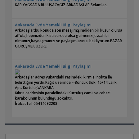
KAR YAĞSADA BULUŞACAĞIZ ARKADAŞLAR:Selamlar.
Ankarada Evde Yemekli Bilgi Paylaşımı
Arkadaşlar;bu konuda son mesajım:şimdiden bir kusur olursa
affola,hepinizden kısa sürede olsa gelmenizi,evsahibi
olmanızı,kaynaşmanızı ve paylaşımlarınızı bekliyorum.PAZAR
GÖRÜŞMEK ÜZERE:
Ankarada Evde Yemekli Bilgi Paylaşımı
Arkadaşlar adres yukarıdaki resimdeki kırmızı nokta ile
belirttiğim yerdir.Kağıt üzerinde --Boncuk Sok. 15\14 Lalik
Apt. Kurtuluş\ANKARA
Kıbrıs caddesinin paralelindeki Kurtuluş camii ve cebeci
karakolunun bulunduğu sokaktır.
İrtibat tel: 05414092203