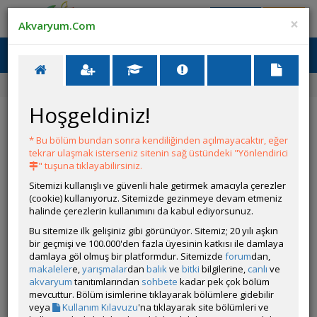
Giriş Yap
Üye Ol
×
Akvaryum.Com
Ana Menü
Toggl
naviga
Ana Sayfa
Forum
Üye Profili
Hoşgeldiniz!
ÖZELLİKLER
* Bu bölüm bundan sonra kendiliğinden açılmayacaktır, eğer
tekrar ulaşmak isterseniz sitenin sağ üstündeki "Yönlendirici
" tuşuna tıklayabilirsiniz.
Sitemizi kullanışlı ve güvenli hale getirmek amacıyla çerezler
(cookie) kullanıyoruz. Sitemizde gezinmeye devam etmeniz
halinde çerezlerin kullanımını da kabul ediyorsunuz.
Kullanıcı Adı:
servet
Bu sitemize ilk gelişiniz gibi görünüyor. Sitemiz; 20 yılı aşkın
Kullanıcı Grubu:
Forum Özel Üyesi
bir geçmişi ve 100.000'den fazla üyesinin katkısı ile damlaya
Geri Bildirimleri:
11 adet mevcut.
damlaya göl olmuş bir platformdur. Sitemizde
forum
dan,
Aldığı Beğeni:
14
makaleler
e,
yarışmalar
dan
balık
ve
bitki
bilgilerine,
canlı
ve
Hesap Durumu:
akvaryum
tanıtımlarından
sohbete
Aktif
kadar pek çok bölüm
Durumu:
mevcuttur. Bölüm isimlerine tıklayarak bölümlere gidebilir
Çevrim Dışı
Üyelik Tarihi:
veya
Kullanım Kılavuzu
'na tıklayarak site bölümleri ve
21 Temmuz 2007 15:24