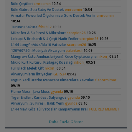
15 Litre Akvaryumu Karides Tankına Çevirme ve Tavsiyeler
(41)
Bitki Çeşitleri
emreemin
10:34
Vlog
(200 Litre)
,
Durustyilan
00:25
Bitki Gübre Seti Satış Ve Destek
emreemin
10:34
Akvaryum ve Tür Tavsiyesi
Armatür Powerled Ölçülerinize Göre Destek Verilir
emreemin
,
Sobo Aq 907 F Dış Filtre Pervane Ve Mil
Omerdrms
00:02
10:34
Malzemeler ve Yemler Forumu
Turuncu Sakura
fth0507
10:31
,
Sobo Aq 900 Serisi Dış Filtre
Omerdrms
23:44
Apistogramma
30x20x20 Ramshorn
Mikrofex & Su Piresi & Mikrokurt
scorpion26
10:26
Filtreleme Seçenekleri
Hongsloi Çiftim Ve
Akvaryumu
(4)
(6)
Leleupi & Brichardi & 4 Çeşit Nadir Endler
scorpion26
10:26
,
Akvaryum Tasarımı
mahirbs1
23:25
Yavruları
L144 Longfin/düz/lda16 Vatozlar
scorpion26
10:25
Yeni Üye Forumu
120*60*50h Mobilyalı Akvaryum
palankesli
10:09
,
Co2 Dolum Yeri
Duboisi_
20:59
Mangrow Üstü Anubiaslar(yeni), Cüce Cyrptocoryne
nikon_
09:51
Işık CO2 ve Ekipmanlar
Mikro Kurt Kültürü, Kızılağaç Kozalağı
nikon_
09:51
,
Tür Önerisi
Ahmet53
19:52
Betta Antuta
Leonardit Zeminli
Full Black Melek Çift
nikon_
09:51
Akvaryum ve Tür Tavsiyesi
Akvaryum Kurulumu
(4)
Akvaryumların İhtiyaçları
GETS34
09:42
,
Lowtech Bitkiler İle Hobiye Dönüş
aydin3437
17:48
Uygun Yerli Üretim Ivanacara Bimaculata Yavruları
flanormimar
Akvaryum Tanıtımı
09:19
,
Frontoza Cinsiyet
akvaradam
17:34
Flame Moss , Java Moss
gyunda
09:10
Cinsiyet ve Tür Belirleme
Tiger Endler , Karides , Salyangoz
gyunda
09:10
,
Ciklet Balığı Boy Aldırma
Ygghjh
17:00
Ramshorn Hakkında
37 Litrelik Siyah
Akvaryum , Su Piresi , Balık Yemi
gyunda
09:10
Yeni Üye Forumu
Her Şey
Neon Tetra
(123)
L144 Mavi Göz Tül Vatozlar Kampanyanın Kralı
FULL RED MEHMET
,
Basit Melek Ve Cuce Vatoz Akvaryumu (200 Litre)
saturday
Akvaryumum
08:48
14:01
Dophin C1300 Dış Filtre Sıfırdan Farksız Garantili
FULL RED
Akvaryum Tanıtımı
Daha Fazla Göster
MEHMET
08:48
,
Karidesler Sobo Sf 550f Filtre İçine Kaçabilir Mi
Joec
13:12