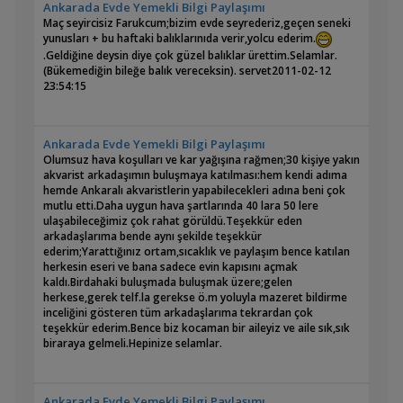
Ankarada Evde Yemekli Bilgi Paylaşımı
Maç seyircisiz Farukcum;bizim evde seyrederiz,geçen seneki
yunusları + bu haftaki balıklarınıda verir,yolcu ederim.
.Geldiğine deysin diye çok güzel balıklar ürettim.Selamlar.
(Bükemediğin bileğe balık vereceksin).
servet
2011-02-12
23:54:15
Ankarada Evde Yemekli Bilgi Paylaşımı
Olumsuz hava koşulları ve kar yağışına rağmen;30 kişiye yakın
akvarist arkadaşımın buluşmaya katılması:hem kendi adıma
hemde Ankaralı akvaristlerin yapabilecekleri adına beni çok
mutlu etti.Daha uygun hava şartlarında 40 lara 50 lere
ulaşabileceğimiz çok rahat görüldü.Teşekkür eden
arkadaşlarıma bende aynı şekilde teşekkür
ederim;Yarattığınız ortam,sıcaklık ve paylaşım bence katılan
herkesin eseri ve bana sadece evin kapısını açmak
kaldı.Birdahaki buluşmada buluşmak üzere;gelen
herkese,gerek telf.la gerekse ö.m yoluyla mazeret bildirme
inceliğini gösteren tüm arkadaşlarıma tekrardan çok
teşekkür ederim.Bence biz kocaman bir aileyiz ve aile sık,sık
biraraya gelmeli.Hepinize selamlar.
Ankarada Evde Yemekli Bilgi Paylaşımı