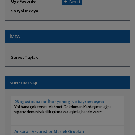
Üye Favorile:
Favori
Sosyal Medya:
İMZA
Servet Taylak
SON 10 MESAJI
28 agustos pazar İftar yemegi ve bayramlaşma
Yol bana çok tersti ;Mehmet Gökduman Kardeşimin ağbi
sığarız demesi:Aksilik çıkmazsa eşimle,bende varız!.
Ankaralı Akvaristler Meslek Grupları