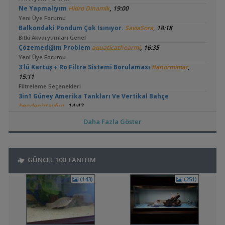
,
Ne Yapmalıyım
Hidro Dinamik
19:00
Yeni Üye Forumu
,
Balkondaki Pondum Çok Isınıyor.
SaviaSora
18:18
Bitki Akvaryumları Genel
,
Çözemediğim Problem
aquaticathearmi
16:35
Yeni Üye Forumu
,
3'lü Kartuş + Ro Filtre Sistemi Borulaması
flanormimar
15:11
Filtreleme Seçenekleri
3in1 Güney Amerika Tankları Ve Vertikal Bahçe
,
bendeniztayfun
14:42
Akvaryum Tanıtımı
Daha Fazla Göster
,
🧿 En Güzel Fotoğraflarınızı Gösterin
bendeniztayfun
14:33
Akvaryum ve Su Altı Fotoğrafçılığı
,
Sobo 901f Ultra Viole 800 Lt
Shortbuff
11:22
Filtreleme Seçenekleri
GÜNCEL 100 TANITIM
,
200 Litre Yeni Bitkili Tankım
volkangunes
11:06
Akvaryum Tanıtımı
(143)
(251)
15 Litre Akvaryumu Karides Tankına Çevirme ve Tavsiyeler
,
Durustyilan
00:25
Akvaryum ve Tür Tavsiyesi
,
Sobo Aq 907 F Dış Filtre Pervane Ve Mil
Omerdrms
00:02
Malzemeler ve Yemler Forumu