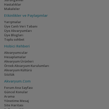
Sürüngenler
60x45x45 Full Ultra Clear Mobilyalı Akvaryum
Feanor
13:58
Hastalıklar
Makaleler
Geophagus Red
160x60x60
Etkinlikler ve Paylaşımlar
Head Tapajos
Akvaryumum
(13)
(3)
Yarışmalar
Üye Canlı Veri Tabanı
Üye Akvaryumları
Üye Blogları
Toplu sohbet
Ateşağız
İwagumi
Hobici Rehberi
(2)
(14)
Akvaryumcular
Hesaplamalar
Akvaryum Ürünleri
Örnek Akvaryum Kurulumları
Akvaryum Kültürü
Mavi Melek Karides
40x40x40
Sözlük
(2)
Akvaryum.Com
Forum Ana Sayfası
Güncel Konular
Arama
Cyrtocara Moorii
110 Litre Japon
Yönetime Mesaj
Akvaryumu
Site Haritası
(3)
(11)