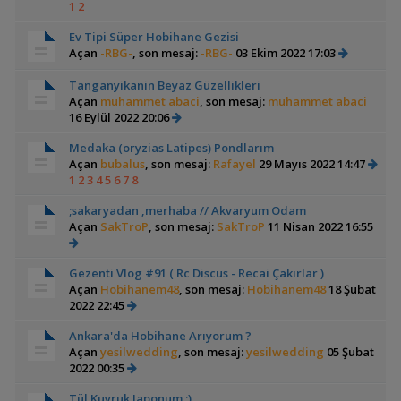
1
2
Ev Tipi Süper Hobihane Gezisi
Açan
-RBG-
, son mesaj:
-RBG-
03 Ekim 2022 17:03
Tanganyikanin Beyaz Güzellikleri
Açan
muhammet abaci
, son mesaj:
muhammet abaci
16 Eylül 2022 20:06
Medaka (oryzias Latipes) Pondlarım
Açan
bubalus
, son mesaj:
Rafayel
29 Mayıs 2022 14:47
1
2
3
4
5
6
7
8
;sakaryadan ,merhaba // Akvaryum Odam
Açan
SakTroP
, son mesaj:
SakTroP
11 Nisan 2022 16:55
Gezenti Vlog #91 ( Rc Discus - Recai Çakırlar )
Açan
Hobihanem48
, son mesaj:
Hobihanem48
18 Şubat
2022 22:45
Ankara'da Hobihane Arıyorum ?
Açan
yesilwedding
, son mesaj:
yesilwedding
05 Şubat
2022 00:35
Tül Kuyruk Japonum ;)