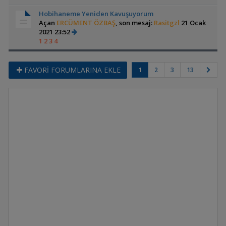
Hobihaneme Yeniden Kavuşuyorum
Açan
ERCÜMENT ÖZBAŞ
, son mesaj:
Rasitgzl
21 Ocak
2021 23:52
1
2
3
4
FAVORİ FORUMLARINA EKLE
1
2
3
13