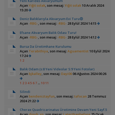
Yeni Karides Akvaryumum
Açan
Yiğit solak
, son mesaj:
Yiğit solak
10 Aralık 2024
15:20
Deniz Balıklarıyla Akvaryum Evi Turu😍
Açan
-RBG-
, son mesaj:
-RBG-
28 Eylül 2024 14:15
Efsane Akvaryum Balık Odası Turu!
Açan
-RBG-
, son mesaj:
-RBG-
28 Eylül 2024 14:12
Bursa Da Üretimhane Kurulumu
Açan
Terabithiya
, son mesaj:
Aguamentist
10 Eylül 2024
17:24
1
2
Balık Odam (s:8 Yeni Videolar S:9 Yeni Fotolar)
Açan
bjkalley
, son mesaj:
Dayi06
06 Ağustos 2024 00:26
1
2
3
4
5
6
7
...
10
11
Silindi
Açan
bendeniztayfun
, son mesaj:
tafocan
28 Temmuz
2024 21:22
Cherax Quadricarinatus Üretimine Devam Yeni Sayf.5
Açan
djnuh_xn
, son mesaj:
Laterthanbefore
25 Ocak