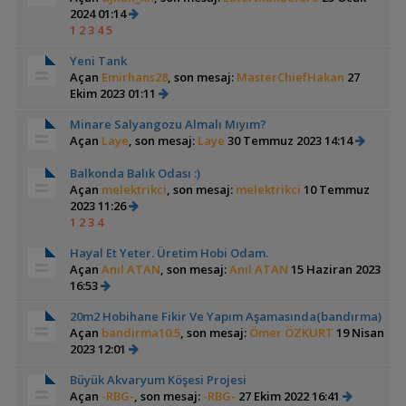
2024 01:14
1
2
3
4
5
Yeni Tank
Açan
Emirhans28
, son mesaj:
MasterChiefHakan
27
Ekim 2023 01:11
Minare Salyangozu Almalı Mıyım?
Açan
Laye
, son mesaj:
Laye
30 Temmuz 2023 14:14
Balkonda Balık Odası :)
Açan
melektrikci
, son mesaj:
melektrikci
10 Temmuz
2023 11:26
1
2
3
4
Hayal Et Yeter. Üretim Hobi Odam.
Açan
Anıl ATAN
, son mesaj:
Anıl ATAN
15 Haziran 2023
16:53
20m2 Hobihane Fikir Ve Yapım Aşamasında(bandırma)
Açan
bandirma10.5
, son mesaj:
Ömer ÖZKURT
19 Nisan
2023 12:01
Büyük Akvaryum Köşesi Projesi
Açan
-RBG-
, son mesaj:
-RBG-
27 Ekim 2022 16:41