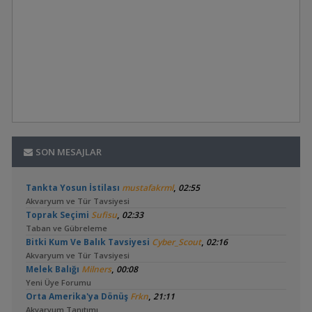
SON MESAJLAR
,
Tankta Yosun İstilası
mustafakrml
02:55
Akvaryum ve Tür Tavsiyesi
,
Toprak Seçimi
Sufisu
02:33
Taban ve Gübreleme
,
Bitki Kum Ve Balık Tavsiyesi
Cyber_Scout
02:16
Akvaryum ve Tür Tavsiyesi
,
Melek Balığı
Milners
00:08
Yeni Üye Forumu
,
Orta Amerika'ya Dönüş
Frkn
21:11
Akvaryum Tanıtımı