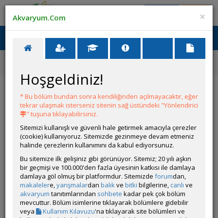
Giriş Yap
Üye Ol
×
Akvaryum.Com
Ana Menü
Toggl
naviga
Ana Sayfa
Forum
Akvaryum Tanıtımı
Hobihane Tanıtımları
Hoşgeldiniz!
Hobihane Tanıtımları
* Bu bölüm bundan sonra kendiliğinden açılmayacaktır, eğer
tekrar ulaşmak isterseniz sitenin sağ üstündeki "Yönlendirici
YENİ KONU AÇ
" tuşuna tıklayabilirsiniz.
Sitemizi kullanışlı ve güvenli hale getirmek amacıyla çerezler
KONULAR
(cookie) kullanıyoruz. Sitemizde gezinmeye devam etmeniz
halinde çerezlerin kullanımını da kabul ediyorsunuz.
▶️ Konulara Youtube Önizlemeli Video Nasıl
Bu sitemize ilk gelişiniz gibi görünüyor. Sitemiz; 20 yılı aşkın
Eklenir
bir geçmişi ve 100.000'den fazla üyesinin katkısı ile damlaya
Açan
volkanon
damlaya göl olmuş bir platformdur. Sitemizde
forum
dan,
ⓘ Konu veya mesajlarınıza YouTube (shorts
makaleler
e,
yarışmalar
dan
balık
ve
bitki
bilgilerine,
canlı
ve
dahil) doğru & sorunsuz eklemek için buraya
akvaryum
tanıtımlarından
sohbete
kadar pek çok bölüm
bakınız.
mevcuttur. Bölüm isimlerine tıklayarak bölümlere gidebilir
veya
Kullanım Kılavuzu
'na tıklayarak site bölümleri ve
Haycan Akvaryum Ve Petshop Kuruluyor (fotoğraflı)