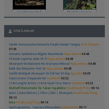
,
👋 Yeni Gelenler Buradan Merhaba Desin
wolk23
12:03
Yeni Üye Forumu
Geophagus Red
Medaka Havuzu
,
Büyükşehir Belediyesi Çalışıyor,gece 3 😊
MasterChiefHakan
Head Üreme Süreci
10:09
Vlog
Yeni Üye Forumu
,
Bitkili Tankda Led Kullanımı
dreamcatcherr
09:15
SON İLANLAR
Işık CO2 ve Ekipmanlar
,
Dıy - Akvaryum Aydınlatması Hakkında Bilgi
Minics
01:42
Apistogramma
Basit Melek Ve Cuce
Yeni Üye Forumu
Satılık Geosesarma Dennerle Purple Vampir Yengeç
Arch.Hüseyin
Hongsloi Çiftim Ve
Vatoz Akvaryumu
,
130 Lt 50+ Lepistes İçin8.500 Tl Bütçeli Dışfiltre
Serpent
(4)
(41)
07:36
Yavruları
(200 Litre)
00:15
Armatür Aydınlatma Bilgiler Resimlerde
Kaya ankara
04:48
Yeni Üye Forumu
Fil Kulak Lepistes Adet 50 Tl
Kaya ankara
04:48
,
Catappa Yetişiyorum
Rafayel
22:46
Akvaryum Ve Malzeme Ne Ararsanız Mevcut
Kaya ankara
04:48
Bitki Türleri ve Bakımı
Balık Akv Malzeme Yem Vs
Kaya ankara
04:48
,
Akvaredden Gelen Bitkiler
Sufisu
21:48
Betta Antuta
30x20x20 Ramshorn
Satılık Mobilyalı Akvaryum Ve Full Set 35 Küp
Aporetti
04:39
Bitki Türleri ve Bakımı
Akvaryumu
(6)
Crptocoryne Crispatula Var
SeaWorld
02:32
,
30x20x20
akvaristsaglam
20:15
L144 Longfin & Düz L144 & Siyah Cüce Vatoz
SeaWorld
02:32
Akvaryum Tanıtımı
Muhtelif Malzemeler İle Takas Yapabiliriz
SmallCandyThing
00:14
,
Japon Balığım Yüzeyde Hava Almaya Çalışıyor
Betta_King
Isıtıcı | Hava Motoru | Filtre | Jilet | Akvaryum
SmallCandyThing
18:01
00:14
Yeni Üye Forumu
Ramshorn Hakkında
Leonardit Zeminli
Beta
SmallCandyThing
00:14
,
Karides Akvaryumu: Karideslerim Ölüyor
ugurbaran
17:24
Her Şey
Akvaryum Kurulumu
(4)
Apistogramma - İvancara Bimaculata
Şahinöztürk
00:11
Yeni Üye Forumu