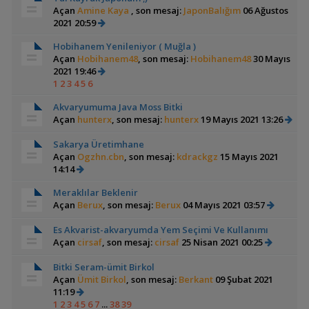
Açan
Amine Kaya
, son mesaj:
JaponBalığım
06 Ağustos
2021 20:59
Hobihanem Yenileniyor ( Muğla )
Açan
Hobihanem48
, son mesaj:
Hobihanem48
30 Mayıs
2021 19:46
1
2
3
4
5
6
Akvaryumuma Java Moss Bitki
Açan
hunterx
, son mesaj:
hunterx
19 Mayıs 2021 13:26
Sakarya Üretimhane
Açan
Ogzhn.cbn
, son mesaj:
kdrackgz
15 Mayıs 2021
14:14
Meraklılar Beklenir
Açan
Berux
, son mesaj:
Berux
04 Mayıs 2021 03:57
Es Akvarist-akvaryumda Yem Seçimi Ve Kullanımı
Açan
cirsaf
, son mesaj:
cirsaf
25 Nisan 2021 00:25
Bitki Seram-ümit Birkol
Açan
Ümit Birkol
, son mesaj:
Berkant
09 Şubat 2021
11:19
1
2
3
4
5
6
7
...
38
39