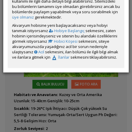
kullanımı ile ilgili daha detaylı bilgi alabilirsiniz. Sitemizdeki
bu bölümlerin tamamını üye olmadan görebilirsiniz ancak bu
Blyxa aubertii
bölümlerde paylaşım yapabilmek veya soru sorabilmek için
üye olmanız
gerekmektedir.
Akvaryum hobisine yeni başlayacaksanız veya hobiyi
tanımak istiyorsanız
Hobiye Başlangıç
sekmesini, zaten
hobinin içerisindeyseniz ve sitenin bu alandaki özelliklerini
görmek istiyorsanız
Hobici Köşesi
sekmesini, siteye
Blyxa japonica
akvaryumunuzda yaşadığınız acil bir sorun nedeniyle
ulaştıysanız
Acil
sekmesini, ilan bölümü ile ilgili bilgi almak
ve ilanlara gitmek için
İlanlar
sekmesini tıklayabilirsiniz.
BALIK BULUCU
FOTO ARA
Cryptocoryne affinis
Habitatı ve Anavatanı:
Kuzey ve Orta Amerika
Uzunluk: 15-40cm Genişlik: 10-25cm
Sıcaklık:
19-26°C Işık İhtiyacı: Düşük-Çok yüksek Su
Sertliği Toleransı: Yumuşak-Orta/Sert Uygun Ph Değeri:
5,5-8 Gelişim Hızı: Orta
Zorluk Seviyesi:
2