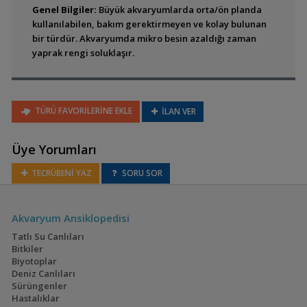
Genel Bilgiler:
Büyük akvaryumlarda orta/ön planda
kullanılabilen, bakım gerektirmeyen ve kolay bulunan
bir türdür. Akvaryumda mikro besin azaldığı zaman
Cryptocoryne alba
yaprak rengi soluklaşır.
TÜRÜ FAVORİLERİNE EKLE
İLAN VER
Üye Yorumları
TECRÜBENİ YAZ
SORU SOR
Cryptocoryne albida
Akvaryum Ansiklopedisi
Tatlı Su Canlıları
Bitkiler
Biyotoplar
Deniz Canlıları
Sürüngenler
Hastalıklar
Cryptocoryne beckettii