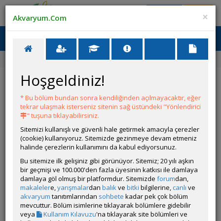
Giriş Yap
Üye Ol
×
Akvaryum.Com
Ana Menü
Toggl
naviga
Ana Sayfa
Tatlı Su Canlıları
Sagittaria platyphylla
Hoşgeldiniz!
Sagittaria platyphylla
* Bu bölüm bundan sonra kendiliğinden açılmayacaktır, eğer
tekrar ulaşmak isterseniz sitenin sağ üstündeki "Yönlendirici
" tuşuna tıklayabilirsiniz.
Sitemizi kullanışlı ve güvenli hale getirmek amacıyla çerezler
(cookie) kullanıyoruz. Sitemizde gezinmeye devam etmeniz
halinde çerezlerin kullanımını da kabul ediyorsunuz.
Bu sitemize ilk gelişiniz gibi görünüyor. Sitemiz; 20 yılı aşkın
Grubun Diğer Türleri
bir geçmişi ve 100.000'den fazla üyesinin katkısı ile damlaya
damlaya göl olmuş bir platformdur. Sitemizde
forum
dan,
makaleler
e,
yarışmalar
dan
balık
ve
bitki
bilgilerine,
canlı
ve
Liste
akvaryum
tanıtımlarından
sohbete
kadar pek çok bölüm
mevcuttur. Bölüm isimlerine tıklayarak bölümlere gidebilir
veya
Kullanım Kılavuzu
'na tıklayarak site bölümleri ve