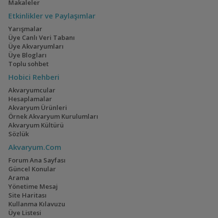
Makaleler
Etkinlikler ve Paylaşımlar
Yarışmalar
Üye Canlı Veri Tabanı
Üye Akvaryumları
Üye Blogları
Cryptocoryne beckettii
Toplu sohbet
''petchii''
Hobici Rehberi
Akvaryumcular
Hesaplamalar
Akvaryum Ürünleri
Örnek Akvaryum Kurulumları
Cryptocoryne cordata
Akvaryum Kültürü
var. blassii
Sözlük
Akvaryum.Com
Forum Ana Sayfası
Güncel Konular
Arama
Yönetime Mesaj
Site Haritası
Cryptocoryne
Kullanma Kılavuzu
crispatula var.
Üye Listesi