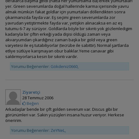
(Kırmızı Göğüslü Acara)
defalarca başıma geldi (hatta her yumurtlama da) erkek yumurtaları
yer. Green severumlarda doğal hallerinde karma içerisinde yavru
almak mümkün fakat goldlar için yumurtaları döllendikten sonra
çıkarmanızda fayda var. Eş seçimi green severumlarda zor
yavrudan yetiştirmekte fayda var, yetişkin alınacaksa en az eş
tutumu 6-7 ay sürüyor. Goldlarda böyle bir sıkıntı yok gözlemledigim
Laetacara fulvipinnis
kadarıyla bir çiftin erkeği yada dişisi öldügü zaman veya
akvaryumdan çıkardığınız zaman başka bir gold veya green
varyetesi ile eş tutabiliyorlar (tecrübe ile sabittir). Normal şartlarda
etliye sütlüye karışmayan obur balıklar.Yeme canavar gibi
saldırmıyorlarsa kesin bir sıkıntı vardır.
Laetacara thayeri
Yorumu Beğenenler:
Gökdeniz0660
,
Ziyaretçi
Nannacara anomala
28 Temmuz 2006
(Altın Cüce)
Beğen
Arkadaşlar bende bir çift golden severum var. Discus gibi bir
görünümleri var. Sakin yüzüşleri insana huzur veriyor. Herkese
öneririm.
Nannacara
aureocephalus
Yorumu Beğenenler:
ZeYNeL
,