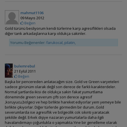
Cleithracara maronii
(Keyhole Cichlid)
mahmut1106
09 Mayıs 2012
Beğen
Gold türünü besliyorum kendi türlerine karşı agresiflikleri olsada
Ivanacara adoketa
diğer tank arkadaşlarına karşı oldukça sakinler.
(Zebra Acara)
Yorumu Beğenenler:
farukocal
,
pilatin
,
Ivanacara bimaculata
bulemrebul
21 Eylül 2011
Beğen
Başka bir pencereden anlatacağım size. Gold ve Green varyeteleri
sadece görünüm olarak değil son derece de farklı karakterdeler.
Laetacara curviceps
Normal şartlarda ikisi de oldukça sakin fakat yumurtlama
(Cüce Bayrak Cichlid)
döneminde green severum çifti son derece agresif
,koruyucu,bölgeci ve hep birlikte hareket ediyorlar yem yemeye bile
birlikte çıkıyorlar. Diğer türlerde görmedim bir durum..Gold
severumlarda ise agresiflik ve bölgecilik cok sıkıntı yaratacak
şekilde değil. Erkek dişiye nazaran yumurtalarla daha ilgili
Laetacara dorsigera
havalandırmayı çoğunlukla o yapmakta.Yine bir genelleme olarak