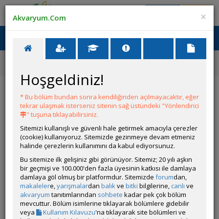
Giriş Yap
Üye Ol
×
Akvaryum.Com
Ana Menü
Toggl
naviga
Ana Sayfa
Tatlı Su Canlıları
Güney Amerika Cichlidleri
Heros efasciatus (Severum)
Hoşgeldiniz!
Heros efasciatus (Severum)
* Bu bölüm bundan sonra kendiliğinden açılmayacaktır, eğer
tekrar ulaşmak isterseniz sitenin sağ üstündeki "Yönlendirici
" tuşuna tıklayabilirsiniz.
Sitemizi kullanışlı ve güvenli hale getirmek amacıyla çerezler
(cookie) kullanıyoruz. Sitemizde gezinmeye devam etmeniz
halinde çerezlerin kullanımını da kabul ediyorsunuz.
Bu sitemize ilk gelişiniz gibi görünüyor. Sitemiz; 20 yılı aşkın
bir geçmişi ve 100.000'den fazla üyesinin katkısı ile damlaya
Grubun Diğer Türleri
damlaya göl olmuş bir platformdur. Sitemizde
forum
dan,
makaleler
e,
yarışmalar
dan
balık
ve
bitki
bilgilerine,
canlı
ve
akvaryum
tanıtımlarından
sohbete
kadar pek çok bölüm
Liste
mevcuttur. Bölüm isimlerine tıklayarak bölümlere gidebilir
veya
Kullanım Kılavuzu
'na tıklayarak site bölümleri ve