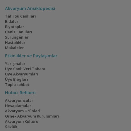
Apisto)
Akvaryum Ansiklopedisi
Tatlı Su Canlıları
Bitkiler
Apistogramma
Biyotoplar
elizabethae
Deniz Canlıları
Sürüngenler
Hastalıklar
Makaleler
Etkinlikler ve Paylaşımlar
Apistogramma
Yarışmalar
eremnopyge
Üye Canlı Veri Tabanı
Üye Akvaryumları
Üye Blogları
Toplu sohbet
Hobici Rehberi
Akvaryumcular
Apistogramma eunotus
Hesaplamalar
Akvaryum Ürünleri
Örnek Akvaryum Kurulumları
Akvaryum Kültürü
Sözlük