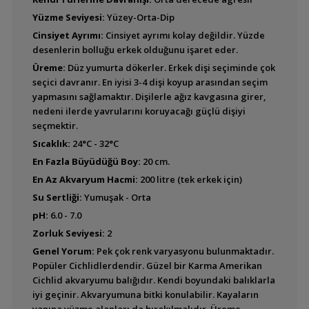
Aequidens pulcher
Yüzme Seviyesi:
Yüzey-Orta-Dip
(Blue Acara)
Cinsiyet Ayrımı:
Cinsiyet ayrımı kolay değildir. Yüzde
desenlerin bolluğu erkek olduğunu işaret eder.
Üreme:
Düz yumurta dökerler. Erkek dişi seçiminde çok
Aequidens sp.
seçici davranır. En iyisi 3-4 dişi koyup arasından seçim
Goldsaum (Green
Terror)
yapmasını sağlamaktır. Dişilerle ağız kavgasına girer,
nedeni ilerde yavrularını koruyacağı güçlü dişiyi
seçmektir.
Sıcaklık:
24°C - 32°C
Aequidens sp.
''Silversaum'' (Green
En Fazla Büyüdüğü Boy:
20 cm.
Terror)
En Az Akvaryum Hacmi:
200 litre (tek erkek için)
Su Sertliği:
Yumuşak - Orta
pH:
6.0 - 7.0
Aequidens tetramerus
Zorluk Seviyesi:
2
Genel Yorum:
Pek çok renk varyasyonu bulunmaktadır.
Popüler Cichlidlerdendir. Güzel bir Karma Amerikan
Cichlid akvaryumu balığıdır. Kendi boyundaki balıklarla
iyi geçinir. Akvaryumuna bitki konulabilir. Kayaların