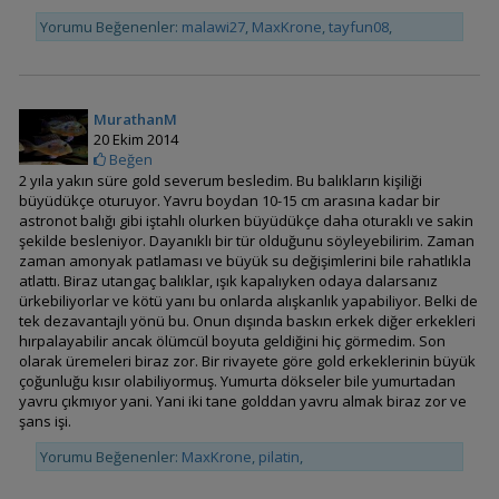
Astronotus crassipinnis
Yorumu Beğenenler:
malawi27
,
MaxKrone
,
tayfun08
,
MurathanM
Astronotus ocellatus
20 Ekim 2014
(Astronot - Oscar)
Beğen
2 yıla yakın süre gold severum besledim. Bu balıkların kişiliği
büyüdükçe oturuyor. Yavru boydan 10-15 cm arasına kadar bir
astronot balığı gibi iştahlı olurken büyüdükçe daha oturaklı ve sakin
şekilde besleniyor. Dayanıklı bir tür olduğunu söyleyebilirim. Zaman
zaman amonyak patlaması ve büyük su değişimlerini bile rahatlıkla
Chaetobranchopsis
atlattı. Biraz utangaç balıklar, ışık kapalıyken odaya dalarsanız
australis (Basketmouth)
ürkebiliyorlar ve kötü yanı bu onlarda alışkanlık yapabiliyor. Belki de
tek dezavantajlı yönü bu. Onun dışında baskın erkek diğer erkekleri
hırpalayabilir ancak ölümcül boyuta geldiğini hiç görmedim. Son
olarak üremeleri biraz zor. Bir rivayete göre gold erkeklerinin büyük
çoğunluğu kısır olabiliyormuş. Yumurta dökseler bile yumurtadan
Chaetobranchopsis
yavru çıkmıyor yani. Yani iki tane golddan yavru almak biraz zor ve
orbicularis
şans işi.
Yorumu Beğenenler:
MaxKrone
,
pilatin
,