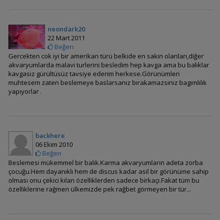
Apistogramma
atahualpa (Günbatımı
Apisto)
neondark20
22 Mart 2011
Beğen
Gercekten cok iyi bir amerikan türü belkide en sakin olanları,diğer
akvaryumlarda malavi turlerini besledim hep kavga ama bu balıklar
Apistogramma
kavgasız gürültüsüz tavsiye ederim herkese.Görünümleri
baenschi (inka)
muhtesem zaten beslemeye baslarsanız bırakamazsınız bagımlılık
yapıyorlar .
Apistogramma
bitaeniata (Şeritli Cüce
backhere
Cichlid)
06 Ekim 2010
Beğen
Beslemesi mükemmel bir balık.Karma akvaryumların adeta zorba
çocuğu.Hem dayanıklı hem de discus kadar asil bir görünüme sahip
Apistogramma blutkehl
olması onu çekici kılan özelliklerden sadece birkaçı.Fakat tüm bu
(cutthroat)
özelliklerine rağmen ülkemizde pek rağbet görmeyen bir tür...