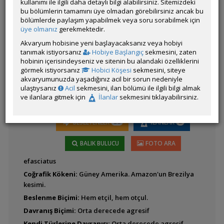
kullanımı ile ilgili daha detaylı bilgi alabilirsiniz. Sitemizdeki
bu bölümlerin tamamını üye olmadan görebilirsiniz ancak bu
bölümlerde paylaşım yapabilmek veya soru sorabilmek için
Latince
Aequidens diadema
üye olmanız
gerekmektedir.
Adı:
Akvaryum hobisine yeni başlayacaksanız veya hobiyi
Heros
tanımak istiyorsanız
Hobiye Başlangıç
sekmesini, zaten
hobinin içerisindeyseniz ve sitenin bu alandaki özelliklerini
görmek istiyorsanız
Hobici Köşesi
sekmesini, siteye
Aequidens metae
akvaryumunuzda yaşadığınız acil bir sorun nedeniyle
(Yellow Acara)
ulaştıysanız
Acil
sekmesini, ilan bölümü ile ilgili bilgi almak
ve ilanlara gitmek için
İlanlar
sekmesini tıklayabilirsiniz.
30
2
BESLEYENLER
İLANLAR
Aequidens patricki
BALIK BULUCU
FOTO ARA
efasciatus
Aequidens
Coğrafik Kökeni:
Güney Amerika. Amazon'un Brezilya
portalegrensis
kesimi.
(Kahverengi Acara -
Beslenme Biçimi:
Hem etçil, hem otçul.
Port Acara)
Davranış Biçimi:
Orta derecede agresif
Kendi Türlerine Davranışı:
Orta derecede agresif