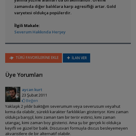
yanına yüzme alanları da bırakılmalıdır. Üreme
Bujurquina vittata
zamanıda diğer balıklara karşı agresifliği artar. Gold
varyetesi oldukça popülerdir.
İlgili Makale:
Severum Hakkında Herşey
Krobia itanyi
TÜRÜ FAVORİLERİNE EKLE
İLAN VER
Krobia sp.''Rio Xingu''
Üye Yorumları
aycan kurt
23 Şubat 2011
Tahuantinsuyoa
Beğen
macantzatza (Safir
Yaklaşık 2 yıldır baktığım severumum veya severusum veyahut
Cichlid)
kırma da olabilir, sürekli karakter farklılıkları gösteriyor. Kimi zaman
oldukça barışçıl, kimi zaman tam bir terör estirici, kimi zaman
utangaç, kimi zaman boy gösterici. Ama şu bir gerçek ki oldukça
keyifli ve güzel bir balık. Discusvari formuyla discus besleyemeyen
akvaristlere de bir alternatif olabilir.