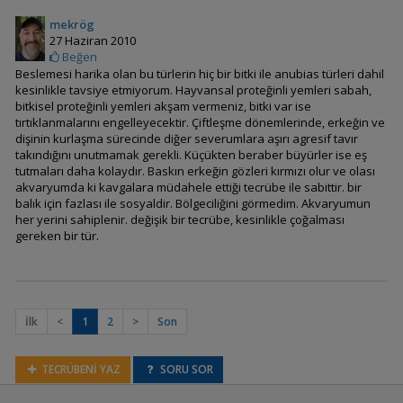
Apistogramma borelli
mekrög
(Borelli)
27 Haziran 2010
Beğen
Beslemesi harika olan bu türlerin hiç bir bitki ile anubias türleri dahil
kesinlikle tavsiye etmiyorum. Hayvansal proteğinli yemleri sabah,
bitkisel proteğinli yemleri akşam vermeniz, bitki var ise
Apistogramma brevis
tırtıklanmalarını engelleyecektir. Çiftleşme dönemlerinde, erkeğin ve
(Brevis)
dişinin kurlaşma sürecinde diğer severumlara aşırı agresif tavır
takındığını unutmamak gerekli. Küçükten beraber büyürler ise eş
tutmaları daha kolaydır. Baskın erkeğin gözleri kırmızı olur ve olası
akvaryumda ki kavgalara müdahele ettiği tecrübe ile sabittir. bir
Apistogramma
balık için fazlası ile sosyaldir. Bölgeciliğini görmedim. Akvaryumun
cacatuoides (Kakadu)
her yerini sahiplenir. değişik bir tecrübe, kesinlikle çoğalması
gereken bir tür.
Apistogramma cf.
ortegai (pebas)
İlk
<
1
2
>
Son
TECRÜBENİ YAZ
SORU SOR
Apistogramma
diplotaenia (Çift Çizgili