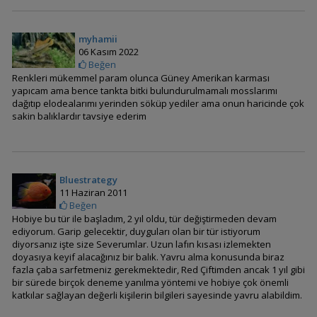
Nannacara taenia
myhamii
(Çizgili Cüce Cichlid)
06 Kasım 2022
Beğen
Renkleri mükemmel param olunca Güney Amerikan karması
yapıcam ama bence tankta bitki bulundurulmamalı mosslarımı
dağıtıp elodealarımı yerinden söküp yediler ama onun haricinde çok
Apistogramma İniridae
sakin balıklardır tavsiye ederim
Bluestrategy
Apistogramma agassizi
11 Haziran 2011
(Agassizi)
Beğen
Hobiye bu tür ile başladım, 2 yıl oldu, tür değiştirmeden devam
ediyorum. Garip gelecektir, duyguları olan bir tür istiyorum
diyorsanız işte size Severumlar. Uzun lafın kısası izlemekten
doyasıya keyif alacağınız bir balık. Yavru alma konusunda biraz
Apistogramma
fazla çaba sarfetmeniz gerekmektedir, Red Çiftimden ancak 1 yıl gibi
allpahuayo
bir sürede birçok deneme yanılma yöntemi ve hobiye çok önemli
katkılar sağlayan değerli kişilerin bilgileri sayesinde yavru alabildim.