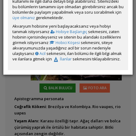
kullanımı ile ilgili daha detaylı bilgi alabilirsiniz. Sitemizdeki
bu bölümlerin tamamını üye olmadan görebilirsiniz ancak bu
bölümlerde paylaşım yapabilmek veya soru sorabilmek için
Latince
Aequidens diadema
üye olmanız
gerekmektedir.
Adı:
Akvaryum hobisine yeni başlayacaksanız veya hobiyi
tanımak istiyorsanız
Hobiye Başlangıç
sekmesini, zaten
hobinin içerisindeyseniz ve sitenin bu alandaki özelliklerini
görmek istiyorsanız
Hobici Köşesi
sekmesini, siteye
Aequidens metae
akvaryumunuzda yaşadığınız acil bir sorun nedeniyle
(Yellow Acara)
ulaştıysanız
Acil
sekmesini, ilan bölümü ile ilgili bilgi almak
ve ilanlara gitmek için
İlanlar
sekmesini tıklayabilirsiniz.
Aequidens patricki
BALIK BULUCU
FOTO ARA
Apistogramma personata
Aequidens
Coğrafik Kökeni:
Brezilya ve Kolombiya. Rio vaupes, rio
portalegrensis
uapes
(Kahverengi Acara -
Port Acara)
Yaşam Alanı:
Karasu özelliği taşır. Ağaç dalları ve bolca
çürümüş yaprak ile örtülü bir habitata sahiptir. Bitki
açısından zengin değildir.