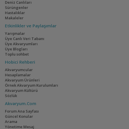
Deniz Canlıları
Astronotus crassipinnis
Sürüngenler
Hastalıklar
Makaleler
Etkinlikler ve Paylaşımlar
Yarışmalar
Astronotus ocellatus
Üye Canlı Veri Tabanı
(Astronot - Oscar)
Üye Akvaryumları
Üye Blogları
Toplu sohbet
Hobici Rehberi
Akvaryumcular
Chaetobranchopsis
Hesaplamalar
australis (Basketmouth)
Akvaryum Ürünleri
Örnek Akvaryum Kurulumları
Akvaryum Kültürü
Sözlük
Akvaryum.Com
Chaetobranchopsis
orbicularis
Forum Ana Sayfası
Güncel Konular
Arama
Yönetime Mesaj