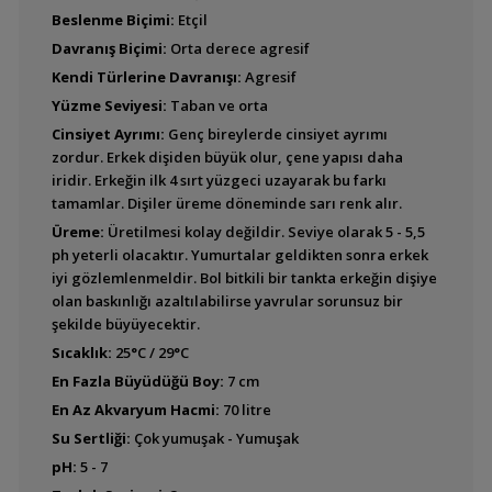
Aequidens pulcher
Beslenme Biçimi:
Etçil
(Blue Acara)
Davranış Biçimi:
Orta derece agresif
Kendi Türlerine Davranışı:
Agresif
Yüzme Seviyesi:
Taban ve orta
Aequidens sp.
Goldsaum (Green
Cinsiyet Ayrımı:
Genç bireylerde cinsiyet ayrımı
Terror)
zordur. Erkek dişiden büyük olur, çene yapısı daha
iridir. Erkeğin ilk 4 sırt yüzgeci uzayarak bu farkı
tamamlar. Dişiler üreme döneminde sarı renk alır.
Üreme:
Üretilmesi kolay değildir. Seviye olarak 5 - 5,5
Aequidens sp.
''Silversaum'' (Green
ph yeterli olacaktır. Yumurtalar geldikten sonra erkek
Terror)
iyi gözlemlenmeldir. Bol bitkili bir tankta erkeğin dişiye
olan baskınlığı azaltılabilirse yavrular sorunsuz bir
şekilde büyüyecektir.
Sıcaklık:
25°C / 29°C
Aequidens tetramerus
En Fazla Büyüdüğü Boy:
7 cm
En Az Akvaryum Hacmi:
70 litre
Su Sertliği:
Çok yumuşak - Yumuşak
pH:
5 - 7