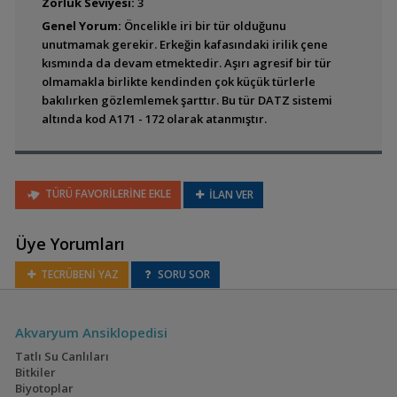
Bujurquina vittata
Zorluk Seviyesi:
3
Genel Yorum:
Öncelikle iri bir tür olduğunu
unutmamak gerekir. Erkeğin kafasındaki irilik çene
kısmında da devam etmektedir. Aşırı agresif bir tür
olmamakla birlikte kendinden çok küçük türlerle
Krobia itanyi
bakılırken gözlemlemek şarttır. Bu tür DATZ sistemi
altında kod A171 - 172 olarak atanmıştır.
TÜRÜ FAVORİLERİNE EKLE
Krobia sp.''Rio Xingu''
İLAN VER
Üye Yorumları
TECRÜBENİ YAZ
SORU SOR
Tahuantinsuyoa
macantzatza (Safir
Cichlid)
Akvaryum Ansiklopedisi
Tatlı Su Canlıları
Bitkiler
Biyotoplar