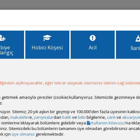
İlanlar
Forum
Site Bilgi
biye
Hobici Köşesi
Acil
İlan
langıç
ğinden açılmayacaktır, eğer tekrar ulaşmak isterseniz sitenin sağ üstünde
Hesap Durumu:
Aktif
Durumu:
Çevrim Dışı
Üyelik Tarihi:
15 Eylül 2025 16:54
ale getirmek amacıyla çerezler (cookie) kullanıyoruz. Sitemizde gezinmeye 
Son Ziyaret:
01 Temmuz 2026 14:38
z.
Toplam Mesaj:
0
rünüyor. Sitemiz; 20 yılı aşkın bir geçmişi ve 100.000'den fazla üyesinin katk
Üyenin Mesaj ve İlanlarını Gör
m
dan,
makaleler
e,
yarışmalar
dan
balık
ve
bitki
bilgilerine,
canlı
ve
akvaryu
isimlerine tıklayarak bölümlere gidebilir veya
Kullanım Kılavuzu
'na tıkl
Üyenin Açtığı Konuları Gör
bilirsiniz. Sitemizdeki bu bölümlerin tamamını üye olmadan görebilirsiniz an
k için
üye olmanız
gerekmektedir.
Üyeden ÖM Almayı Engelle