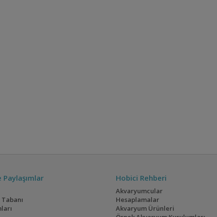
ve Paylaşımlar
Hobici Rehberi
Akvaryumcular
i Tabanı
Hesaplamalar
ları
Akvaryum Ürünleri