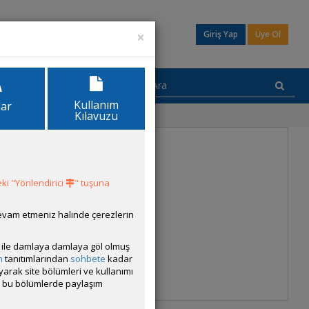
×
Giriş Yap
Üye Ol
Kullanım
lar
Kılavuzu
ki "Yönlendirici
" tuşuna
devam etmeniz halinde çerezlerin
ısı ile damlaya damlaya göl olmuş
m
tanıtımlarından
sohbete
kadar
ayarak site bölümleri ve kullanımı
cak bu bölümlerde paylaşım