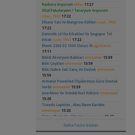
Hongsloi Çiftim Ve
Neon Tetra
(4)
(123)
Rasbora Arıyorum
Miller
17:27
Tek Co2 Tüpü Aynı Anda 2 Akvaryumda
Yavruları
Akvaryumum
İthal Paludaryum / Teraryum Arıyorum
,
Kullanılır Mı?
GETS34
10:03
ozan_1903
17:22
Işık CO2 ve Ekipmanlar
Efsane Yati Ve Mangrow Kökleri
ozan_1903
,
Klorlu Suya Girmiş Pipo Filtre
hoppala
17:22
02:22
Betta Antuta
Red Mangrove
Damızlık L010a Erkekleri Ve Singapur Tül
Filtreleme Seçenekleri
(rhizophora Mangle)
(18)
Erkek
ozan_1903
17:22
Akvaryum Daki Beyaz İnce Solucanlar
,
Ahmet53
Eheim 2260 02 1500 Classic Xl
23:56
ugurbaran
17:11
Yeni Üye Forumu
Aquasphere Tr Youtube Kanalı
Bitkili Akvaryum Balıkları
emreemin
15:59
,
IgorVladimir
23:11
Bitki Çeşitleri
emreemin
15:59
Ramshorn Hakkında
Yeni Tetra
Akvaryum Dünyasından Haberler
Bitki Gübre Seti Satış Ve Destek
emreemin
Her Şey
Akvaryumum
Vahşi Beta Ve Labirentli Hobicileri,
(390)
15:59
,
Birleşin!
Cyber_Scout
22:34
Armatür Powerled Ölçülerinize Göre Destek
Labirentliler
Verilir
emreemin
15:59
Süngerle 24 Saatte Sessiz Artemia
Java Moss Ve Grindal Kurt Kültürü
omersayar
,
Çıkarma
BLGHN
21:15
15:20
Malzemeler ve Yemler Forumu
Tuxedo Lepistes , Ateş Neon Karides
Elma Salyangozu
Küçük Bir Su
Leonardit Zeminli Akvaryum Kurulumu
Güncel
Birikintisi :)
omersayar
15:20
(2)
,
Belisarius
20:14
Tetra, Eheim Dış Filtreler
omersayar
15:20
Akvaryum Tanıtımı
Ful Red Lepistes
ÖĞRÜNÇ
15:12
Daha Fazla Göster
Merhaba Bütçem Max 1200 Civarı Sessiz
Su Piresi & Yeşil Su & Infusoria
Amati340
,
Çift Çıkışlı
berat76
19:41
15:01