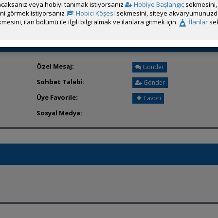
caksanız veya hobiyi tanımak istiyorsanız
Hobiye Başlangıç
sekmesini, 
rini görmek istiyorsanız
Hobici Köşesi
sekmesini, siteye akvaryumunuzda 
mesini, ilan bölümü ile ilgili bilgi almak ve ilanlara gitmek için
İlanlar
sek
Özel Mesaj:
Gönder
Sohbet Talebi:
Gönder
Üye Favorile:
Favori
Sosyal Medya: