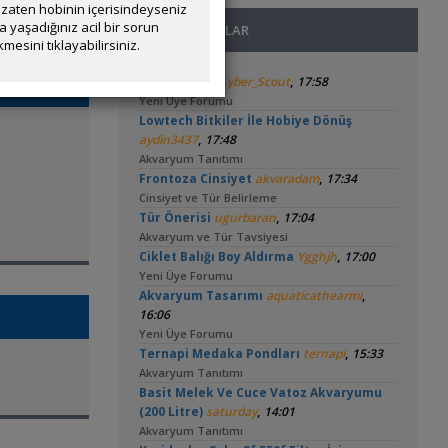
zaten hobinin içerisindeyseniz
yaşadığınız acil bir sorun
SON MESAJLAR
mesini tıklayabilirsiniz.
,
Melek Balığı
Cyber_Scout
17:58
Yeni Üye Forumu
Lowtech Bitkiler İle Hobiye Dönüş
,
aydin3437
17:48
Akvaryum Tanıtımı
,
Frontoza Cinsiyet
akvaradam
17:34
Cinsiyet ve Tür Belirleme
,
Tür Önerisi
ugurbaran
17:04
Akvaryum ve Tür Tavsiyesi
,
Ciklet Balığı Boy Aldırma
Ygghjh
17:00
Yeni Üye Forumu
,
Akvaryum Tasarımı
aquaticathearmi
16:06
Yeni Üye Forumu
,
Ternapi Medaka Pondları
ternapi
15:33
Akvaryum Tanıtımı
Basit Melek Ve Cuce Vatoz Akvaryumu
,
(200 Litre)
saturday
14:01
Akvaryum Tanıtımı