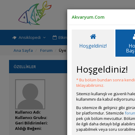
Akvaryum.Com
Ansiklopedi
Etkinlik-Paylaşım
Rehber
Hoşgeldiniz!
Ho
Baş
Ana Sayfa
Forum
Üye Profili
Hoşgeldiniz!
ÖZELLİKLER
* Bu bölüm bundan sonra kendili
tıklayabilirsiniz.
Sitemizi kullanışlı ve güvenli h
kullanımını da kabul ediyorsunu
Bu sitemize ilk gelişiniz gibi gö
Kullanıcı Adı:
Bataron
bir platformdur. Sitemizde
foru
Kullanıcı Grubu:
Forum Üyesi
pek çok bölüm mevcuttur. Bölüm 
Geri Bildirimleri:
0 adet mevcut.
ile ilgili daha detaylı bilgi ala
Aldığı Beğeni:
0
yapabilmek veya soru sorabilme