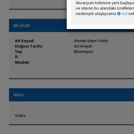
Akvaryum hobisine yeni başlaya
ve sitenin bu alandaki özellikle
nedeniyle ulaştıysanız
Acil
sek
BİLGİLER
Ad Soyad:
Ahmet Emin Yıldız
Doğum Tarihi:
Girilmedi
Yaş:
Bilinmiyor
İl:
Meslek:
İMZA
Yıldız