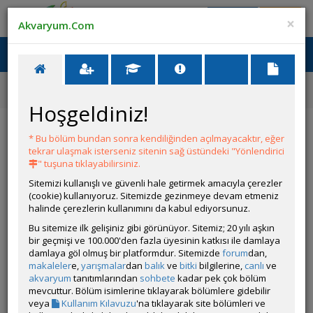
Giriş Yap
Üye Ol
×
Akvaryum.Com
Ana Menü
Toggl
naviga
Forum
Isıtma ve Soğutma Sistemleri
Akvaryumu Dışardan Isıtmak?
Hoşgeldiniz!
Akvaryumu Dışardan Isıtmak?
* Bu bölüm bundan sonra kendiliğinden açılmayacaktır, eğer
tekrar ulaşmak isterseniz sitenin sağ üstündeki "Yönlendirici
YANIT YAZ
" tuşuna tıklayabilirsiniz.
Sitemizi kullanışlı ve güvenli hale getirmek amacıyla çerezler
(cookie) kullanıyoruz. Sitemizde gezinmeye devam etmeniz
mustafahancer
halinde çerezlerin kullanımını da kabul ediyorsunuz.
Çevrim Dışı
Bu sitemize ilk gelişiniz gibi görünüyor. Sitemiz; 20 yılı aşkın
Gönderim Zamanı:
bir geçmişi ve 100.000'den fazla üyesinin katkısı ile damlaya
10 Kasım 2025 19:40
damlaya göl olmuş bir platformdur. Sitemizde
forum
dan,
Arkadaşlar araştırdım fakat bulamadım.
makaleler
e,
yarışmalar
dan
balık
ve
bitki
bilgilerine,
canlı
ve
akvaryum
tanıtımlarından
sohbete
kadar pek çok bölüm
30 cm'lik bir akvaryumun içine ısıtıcı koymadan, altına bir PED
mevcuttur. Bölüm isimlerine tıklayarak bölümlere gidebilir
koyarak ısıtmak mümkün mü?
veya
Kullanım Kılavuzu
'na tıklayarak site bölümleri ve