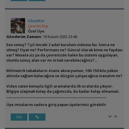
GhostKoi
Çevrim Dışı
Özel Üye
Gönderim Zamanı:
10 Kasım 2025 23:46
Eee sonuç? 7 yıl önceki 2 adet kurulum videosu bu. Sonra ne
olmuş? Fiyat ne? Performans ne? Güncel olarak kime ne faydası
var? Mesela siz ya da çevrenizde halen bu sistemi uygulayan,
olumlu sonuç alan var mı örnek verebileceğiniz?...
Milimetrik tabakaların 4 tane akvaryumun, 100-150 kilo yükün
altında sağlam kalacağına ve düzgün çalışacağına inanalım mı?
Video zaten konuyla ilgili aramalarda ilk sıralarda çıkıyor.
Bilgiye ulaşmak kolay da çağımızda, bu kadar kolay olmamalı.
Üye imzalarını sadece giriş yapan üyelerimiz görebilir
ÖM