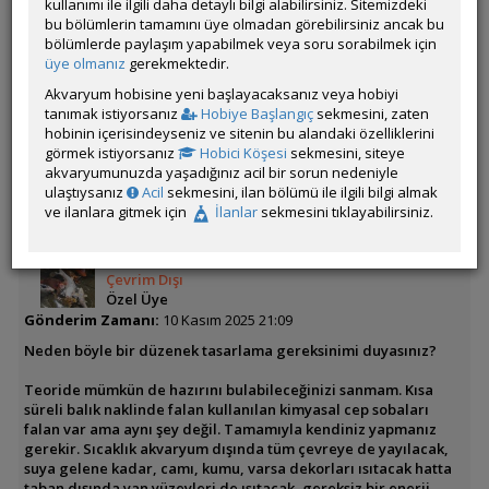
kullanımı ile ilgili daha detaylı bilgi alabilirsiniz. Sitemizdeki
Demek istediğim bu PED, su 25 derece olunca çalışmayı
bu bölümlerin tamamını üye olmadan görebilirsiniz ancak bu
bırakacak.
bölümlerde paylaşım yapabilmek veya soru sorabilmek için
üye olmanız
gerekmektedir.
Bu PED'in bir termostatı olacak fakat suyun İÇİNE girmeyecek?
Akvaryum hobisine yeni başlayacaksanız veya hobiyi
tanımak istiyorsanız
Hobiye Başlangıç
sekmesini, zaten
Üye imzalarını sadece giriş yapan üyelerimiz görebilir
hobinin içerisindeyseniz ve sitenin bu alandaki özelliklerini
görmek istiyorsanız
Hobici Köşesi
sekmesini, siteye
ÖM
akvaryumunuzda yaşadığınız acil bir sorun nedeniyle
ulaştıysanız
Acil
sekmesini, ilan bölümü ile ilgili bilgi almak
ve ilanlara gitmek için
İlanlar
sekmesini tıklayabilirsiniz.
GhostKoi
Çevrim Dışı
Özel Üye
Gönderim Zamanı:
10 Kasım 2025 21:09
Neden böyle bir düzenek tasarlama gereksinimi duyasınız?
Teoride mümkün de hazırını bulabileceğinizi sanmam. Kısa
süreli balık naklinde falan kullanılan kimyasal cep sobaları
falan var ama aynı şey değil. Tamamıyla kendiniz yapmanız
gerekir. Sıcaklık akvaryum dışında tüm çevreye de yayılacak,
suya gelene kadar, camı, kumu, varsa dekorları ısıtacak hatta
taban dışında yan yüzeyleri de ısıtacak, gereksiz bir enerji