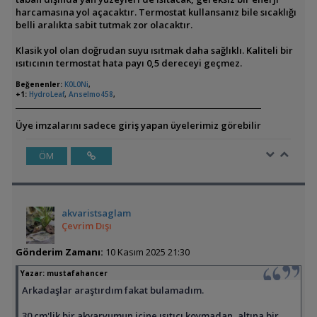
harcamasına yol açacaktır. Termostat kullansanız bile sıcaklığı
belli aralıkta sabit tutmak zor olacaktır.
Klasik yol olan doğrudan suyu ısıtmak daha sağlıklı. Kaliteli bir
ısıtıcının termostat hata payı 0,5 dereceyi geçmez.
Beğenenler:
K0L0Ni
,
+1:
HydroLeaf
,
Anselmo458
,
Üye imzalarını sadece giriş yapan üyelerimiz görebilir
ÖM
akvaristsaglam
Çevrim Dışı
Gönderim Zamanı:
10 Kasım 2025 21:30
Yazar:
mustafahancer
Arkadaşlar araştırdım fakat bulamadım.
30 cm'lik bir akvaryumun içine ısıtıcı koymadan, altına bir