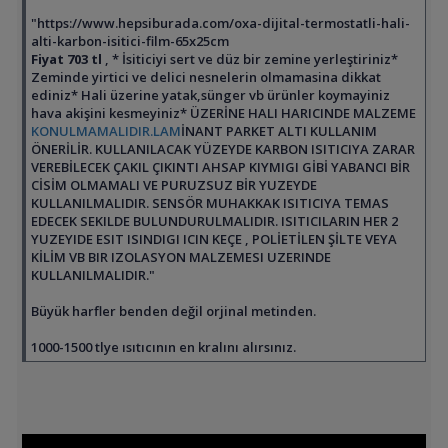
"https://www.hepsiburada.com/oxa-dijital-termostatli-hali-
alti-karbon-isitici-film-65x25cm
Fiyat 703 tl
, * İsiticiyi sert ve düz bir zemine yerleştiriniz*
Zeminde yirtici ve delici nesnelerin olmamasina dikkat
ediniz* Hali üzerine yatak,sünger vb ürünler koymayiniz
hava akişini kesmeyiniz* ÜZERİNE HALI HARICINDE MALZEME
KONULMAMALIDIR.LAM
İNANT PARKET ALTI KULLANIM
ÖNERİLİR. KULLANILACAK YÜZEYDE KARBON ISITICIYA ZARAR
VEREBİLECEK ÇAKIL ÇIKINTI AHSAP KIYMIGI GİBİ YABANCI BİR
CİSİM OLMAMALI VE PURUZSUZ BİR YUZEYDE
KULLANILMALIDIR. SENSÖR MUHAKKAK ISITICIYA TEMAS
EDECEK SEKILDE BULUNDURULMALIDIR. ISITICILARIN HER 2
YUZEYIDE ESIT ISINDIGI ICIN KEÇE , POLİETİLEN ŞİLTE VEYA
KİLİM VB BIR IZOLASYON MALZEMESI UZERINDE
KULLANILMALIDIR."
Büyük harfler benden değil orjinal metinden.
1000-1500 tlye ısıtıcının en kralını alırsınız.