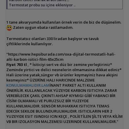
Termostat probu su içine ekleniyor ..
1 tane akvaryumda kullanılan örnek verin de biz de düşünelim.
Zaten uygun ebata rastlamadım.
Termostatsız olanları 330 liradan başlıyor ve tavuk
çiftliklerinde kullanılıyor.
"https://www.hepsiburada.com/oxa-dijital-termostatli-hali-
alti-karbon-isitici-film-65x25cm
Fiyat 703 tl
, * İsiticiyi sert ve düz bir zemine yerleştiriniz*
Zeminde yirtici ve delici nesnelerin olmamasina dikkat ediniz*
Hali üzerine yatak,sünger vb ürünler koymayiniz hava akişini
kesmeyiniz* ÜZERİNE HALI HARICINDE MALZEME
KONULMAMALIDIR.LAM
İNANT PARKET ALTI KULLANIM
ÖNERİLİR. KULLANILACAK YÜZEYDE KARBON ISITICIYA ZARAR
VEREBİLECEK ÇAKIL ÇIKINTI AHSAP KIYMIGI GİBİ YABANCI BİR
CİSİM OLMAMALI VE PURUZSUZ BİR YUZEYDE
KULLANILMALIDIR. SENSÖR MUHAKKAK ISITICIYA TEMAS
EDECEK SEKILDE BULUNDURULMALIDIR. ISITICILARIN HER 2
YUZEYIDE ESIT ISINDIGI ICIN KEÇE , POLİETİLEN ŞİLTE VEYA KİLİM
VB BIR IZOLASYON MALZEMESI UZERINDE KULLANILMALIDIR."