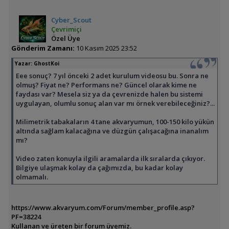
Cyber_Scout
Çevrimiçi
Özel Üye
Gönderim Zamanı:
10 Kasım 2025 23:52
Yazar:
GhostKoi
Eee sonuç? 7 yıl önceki 2 adet kurulum videosu bu. Sonra ne
olmuş? Fiyat ne? Performans ne? Güncel olarak kime ne
faydası var? Mesela siz ya da çevrenizde halen bu sistemi
uygulayan, olumlu sonuç alan var mı örnek verebileceğiniz?...
Milimetrik tabakaların 4 tane akvaryumun, 100-150 kilo yükün
altında sağlam kalacağına ve düzgün çalışacağına inanalım
mı?
Video zaten konuyla ilgili aramalarda ilk sıralarda çıkıyor.
Bilgiye ulaşmak kolay da çağımızda, bu kadar kolay
olmamalı.
https://www.akvaryum.com/Forum/member_profile.asp?
PF=38224
Kullanan ve üreten bir forum üyemiz.