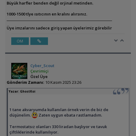
Büyük harfler benden değil orjinal metinden.
1000-1500 tlye ısıtıcının en kralını alırsınız.
Üye imzalarını sadece giriş yapan üyelerimiz görebilir
ÖM
Cyber_Scout
Çevrimiçi
Özel Üye
Gönderim Zamanı:
10 Kasım 2025 23:26
Yazar:
GhostKoi
1 tane akvaryumda kullanılan örnek verin de biz de
düşünelim.
Zaten uygun ebata rastlamadım.
Termostatsız olanları 330 liradan başlıyor ve tavuk
çiftliklerinde kullanılıyor.