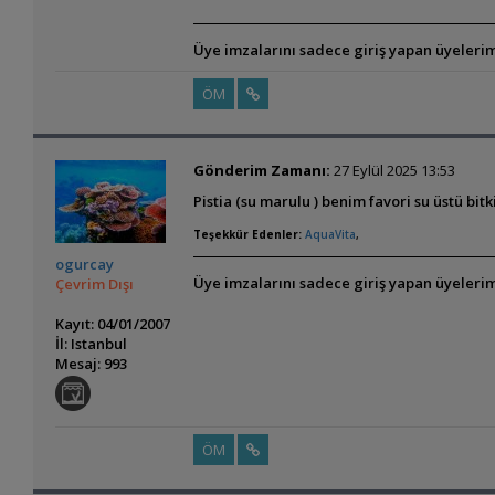
Üye imzalarını sadece giriş yapan üyelerim
ÖM
Gönderim Zamanı:
27 Eylül 2025 13:53
Pistia (su marulu ) benim favori su üstü bitk
Teşekkür Edenler:
AquaVita
,
ogurcay
Üye imzalarını sadece giriş yapan üyelerim
Çevrim Dışı
Kayıt: 04/01/2007
İl: Istanbul
Mesaj: 993
ÖM