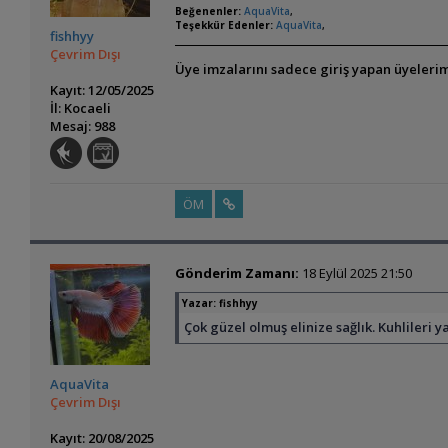
Beğenenler:
AquaVita
,
Teşekkür Edenler:
AquaVita
,
fishhyy
Çevrim Dışı
Üye imzalarını sadece giriş yapan üyelerim
Kayıt: 12/05/2025
İl: Kocaeli
Mesaj: 988
ÖM
Gönderim Zamanı:
18 Eylül 2025 21:50
Yazar:
fishhyy
Çok güzel olmuş elinize sağlık. Kuhlileri 
AquaVita
Çevrim Dışı
Kayıt: 20/08/2025