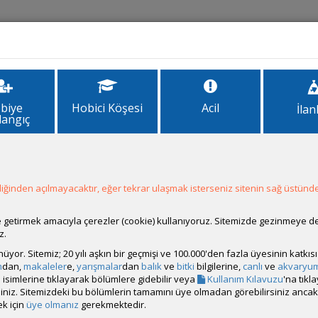
İlanlar
Forum
Site Bilgi
biye
Hobici Köşesi
Acil
İlan
langıç
kvaryumum
m
ğinden açılmayacaktır, eğer tekrar ulaşmak isterseniz sitenin sağ üstünde
ale getirmek amacıyla çerezler (cookie) kullanıyoruz. Sitemizde gezinmeye 
z.
rünüyor. Sitemiz; 20 yılı aşkın bir geçmişi ve 100.000'den fazla üyesinin katk
i loach, 2 adet boynuzlu nerite, 1 adet elma salyangozu,1 adet asya tatl
m
dan,
makaleler
e,
yarışmalar
dan
balık
ve
bitki
bilgilerine,
canlı
ve
akvaryu
copa, Alternanthera Reineckii,moss türleri
isimlerine tıklayarak bölümlere gidebilir veya
Kullanım Kılavuzu
'na tıkl
bilirsiniz. Sitemizdeki bu bölümlerin tamamını üye olmadan görebilirsiniz an
 Aqua Master Su İçi Lamba 6w 60cm
k için
üye olmanız
gerekmektedir.