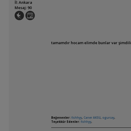
İl: Ankara
Mesaj: 90
tamamdır hocam elimde bunlar var şimdil
Beğenenler:
fishhyy
,
Caner AKSU
,
ogurcay
,
Teşekkür Edenler:
fishhyy
,