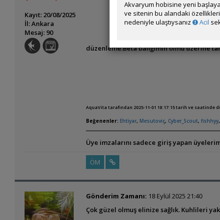
Akvaryum hobisine yeni başlaya
ve sitenin bu alandaki özellikle
Kayıt: 20/08/2025
nedeniyle ulaştıysanız
Acil
sek
İl: Ankara
Mesaj: 90
düzenleme:Beta balığımın ölmü üzerine ta
AquaVita tarafından 2025-11-01 18:17:15 tarih ve saatinde 
Beğenenler:
Ehtiyar
,
Mesutoviç
,
Cyber_Scout
,
fishhyy
Üye imzalarını sadece giriş yapan üyelerim
ÖM
Gönderim Zamanı:
18 Eylül 2025 21:40
Çok güzel olmuş elinize sağlık. Kuhlileri y