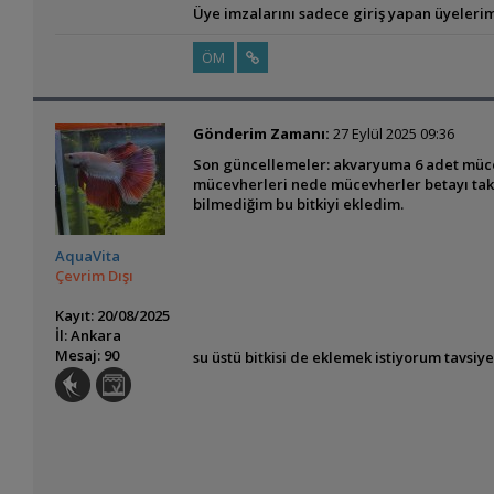
Üye imzalarını sadece giriş yapan üyelerim
ÖM
Gönderim Zamanı:
27 Eylül 2025 09:36
Son güncellemeler: akvaryuma 6 adet mücev
mücevherleri nede mücevherler betayı takmı
bilmediğim bu bitkiyi ekledim.
AquaVita
Çevrim Dışı
Kayıt: 20/08/2025
İl: Ankara
Mesaj: 90
su üstü bitkisi de eklemek istiyorum tavsiy