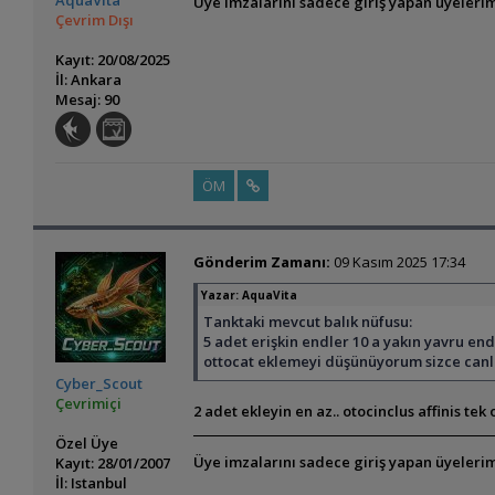
AquaVita
Üye imzalarını sadece giriş yapan üyelerim
Çevrim Dışı
Kayıt: 20/08/2025
İl: Ankara
Mesaj: 90
ÖM
Gönderim Zamanı:
09 Kasım 2025 17:34
Yazar:
AquaVita
Tanktaki mevcut balık nüfusu:
5 adet erişkin endler 10 a yakın yavru end
ottocat eklemeyi düşünüyorum sizce canlı
Cyber_Scout
Çevrimiçi
2 adet ekleyin en az.. otocinclus affinis tek
Özel Üye
Üye imzalarını sadece giriş yapan üyelerim
Kayıt: 28/01/2007
İl: Istanbul