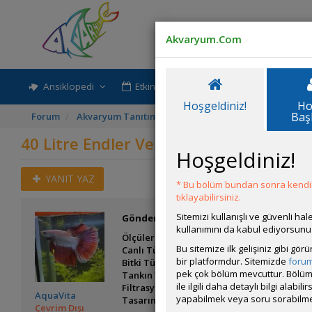
Akvaryum.Com
Ansiklopedi
Etkinlik-Paylaşım
Rehber
Hoşgeldiniz!
Ho
Baş
Forum
Akvaryum Tanıtımı
40 Litre Endler Ve Karides A
40 Litre Endler Ve Karides Akvaryumu
Hoşgeldiniz!
YANIT YAZ
* Bu bölüm bundan sonra kendili
tıklayabilirsiniz.
Sitemizi kullanışlı ve güvenli h
Gönderim Zamanı:
18 Eylül 2025 20:38
kullanımını da kabul ediyorsunu
Ölçüler:65x20x30
Bu sitemize ilk gelişiniz gibi gö
Canlı Türleri:1 adet erkek beta,2 adet kuhl
bir platformdur. Sitemizde
foru
Bitki Türleri: Sessiliflora, Yeşil Tütün, Ba
pek çok bölüm mevcuttur. Bölüm 
Tankın Yaşı:2
ile ilgili daha detaylı bilgi ala
Filtrasyon ve Işıklandırma: Dophin KF200,
AquaVita
yapabilmek veya soru sorabilme
Tasarım ve Dekorasyon:mangrow kökleri
Çevrim Dışı