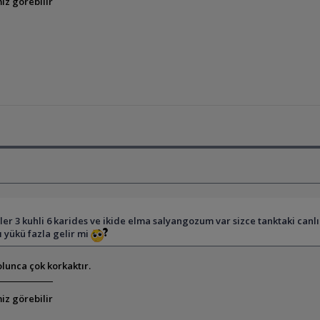
iz görebilir
ler 3 kuhli 6 karides ve ikide elma salyangozum var sizce tanktaki canlı
 yükü fazla gelir mi
 olunca çok korkaktır.
iz görebilir