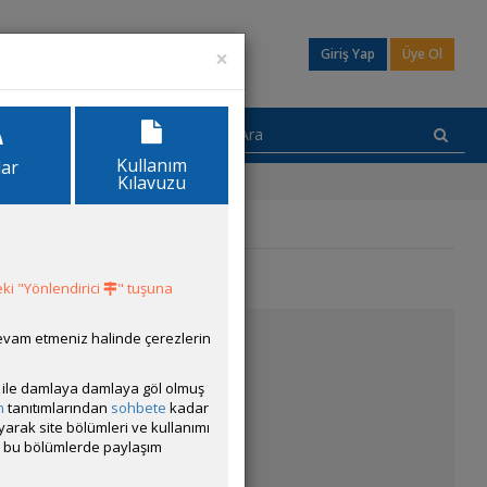
×
Giriş Yap
Üye Ol
Kullanım
lar
Kılavuzu
ki "Yönlendirici
" tuşuna
devam etmeniz halinde çerezlerin
ısı ile damlaya damlaya göl olmuş
ı su midyesi
m
tanıtımlarından
sohbete
kadar
ayarak site bölümleri ve kullanımı
cak bu bölümlerde paylaşım