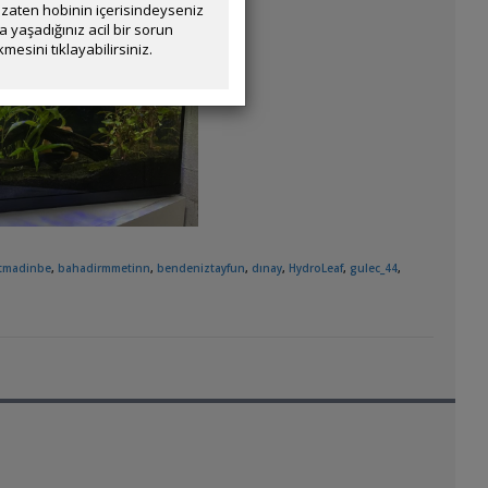
zaten hobinin içerisindeyseniz
yaşadığınız acil bir sorun
mesini tıklayabilirsiniz.
tmadinbe
,
bahadirmmetinn
,
bendeniztayfun
,
dınay
,
HydroLeaf
,
gulec_44
,