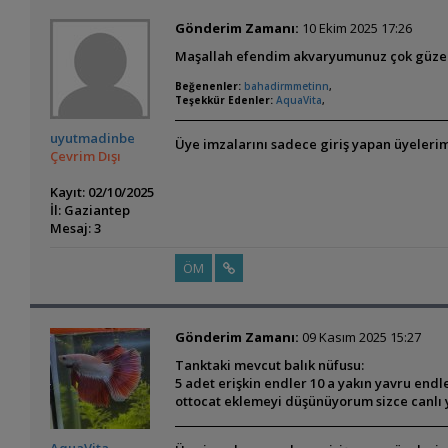
Gönderim Zamanı:
10 Ekim 2025 17:26
Maşallah efendim akvaryumunuz çok güze
Beğenenler:
bahadirmmetinn
,
Teşekkür Edenler:
AquaVita
,
uyutmadinbe
Üye imzalarını sadece giriş yapan üyelerim
Çevrim Dışı
Kayıt: 02/10/2025
İl: Gaziantep
Mesaj: 3
ÖM
Gönderim Zamanı:
09 Kasım 2025 15:27
Tanktaki mevcut balık nüfusu:
5 adet erişkin endler 10 a yakın yavru endl
ottocat eklemeyi düşünüyorum sizce canlı 