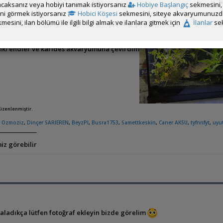
caksanız veya hobiyi tanımak istiyorsanız
Hobiye Başlangıç
sekmesini, 
rini görmek istiyorsanız
Hobici Köşesi
sekmesini, siteye akvaryumunuzda 
mesini, ilan bölümü ile ilgili bilgi almak ve ilanlara gitmek için
İlanlar
sek
nkı endler ve karides akvaryumuna çevirdim
düzenlenmiştir.
,
Ozmoziz
,
Dinçer SARIEREN
,
BeyzPl
,
Busra1753
,
Samettkeskin
,
Caner AKSU
,
tyfnnfyt
,
uyu
iz görebilir
akaladıkça lütfen fotoğraf ekleyin bizde görelim