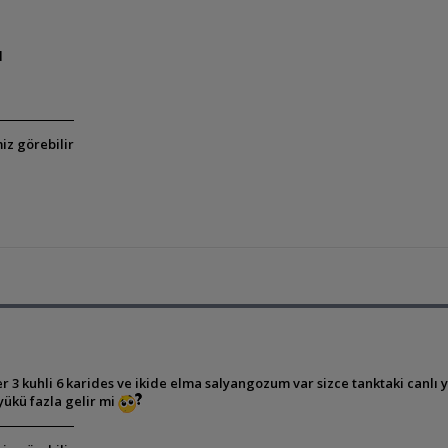
l
iz görebilir
er 3 kuhli 6 karides ve ikide elma salyangozum var sizce tanktaki canlı 
yükü fazla gelir mi