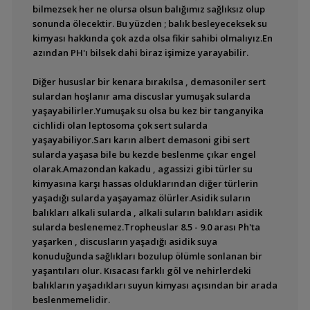
bilmezsek her ne olursa olsun balığımız sağlıksız olup
sonunda ölecektir. Bu yüzden ; balık besleyeceksek su
kimyası hakkında çok azda olsa fikir sahibi olmalıyız.En
azından PH'ı bilsek dahi biraz işimize yarayabilir.
Diğer hususlar bir kenara bırakılsa , demasoniler sert
sulardan hoşlanır ama discuslar yumuşak sularda
yaşayabilirler.Yumuşak su olsa bu kez bir tanganyika
cichlidi olan leptosoma çok sert sularda
yaşayabiliyor.Sarı karın albert demasoni gibi sert
sularda yaşasa bile bu kezde beslenme çıkar engel
olarak.Amazondan kakadu , agassizi gibi türler su
kimyasına karşı hassas olduklarından diğer türlerin
yaşadığı sularda yaşayamaz ölürler.Asidik suların
balıkları alkali sularda , alkali suların balıkları asidik
sularda beslenemez.Tropheuslar 8.5 - 9.0 arası Ph'ta
yaşarken , discusların yaşadığı asidik suya
konuduğunda sağlıkları bozulup ölümle sonlanan bir
yaşantıları olur. Kısacası farklı göl ve nehirlerdeki
balıkların yaşadıkları suyun kimyası açısından bir arada
beslenmemelidir.