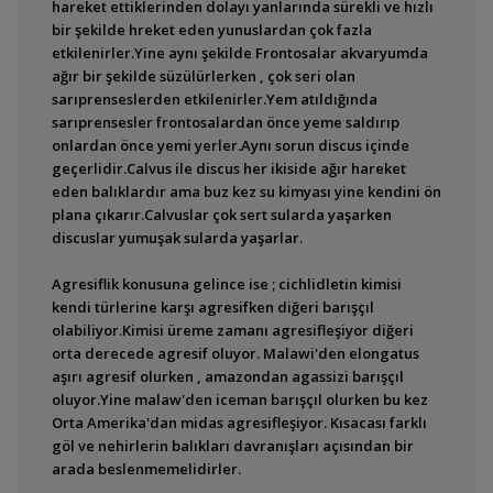
hareket ettiklerinden dolayı yanlarında sürekli ve hızlı
bir şekilde hreket eden yunuslardan çok fazla
etkilenirler.Yine aynı şekilde Frontosalar akvaryumda
ağır bir şekilde süzülürlerken , çok seri olan
sarıprenseslerden etkilenirler.Yem atıldığında
sarıprensesler frontosalardan önce yeme saldırıp
onlardan önce yemi yerler.Aynı sorun discus içinde
geçerlidir.Calvus ile discus her ikiside ağır hareket
eden balıklardır ama buz kez su kimyası yine kendini ön
plana çıkarır.Calvuslar çok sert sularda yaşarken
discuslar yumuşak sularda yaşarlar.
Agresiflik konusuna gelince ise ; cichlidletin kimisi
kendi türlerine karşı agresifken diğeri barışçıl
olabiliyor.Kimisi üreme zamanı agresifleşiyor diğeri
orta derecede agresif oluyor. Malawi'den elongatus
aşırı agresif olurken , amazondan agassizi barışçıl
oluyor.Yine malaw'den iceman barışçıl olurken bu kez
Orta Amerika'dan midas agresifleşiyor. Kısacası farklı
göl ve nehirlerin balıkları davranışları açısından bir
arada beslenmemelidirler.