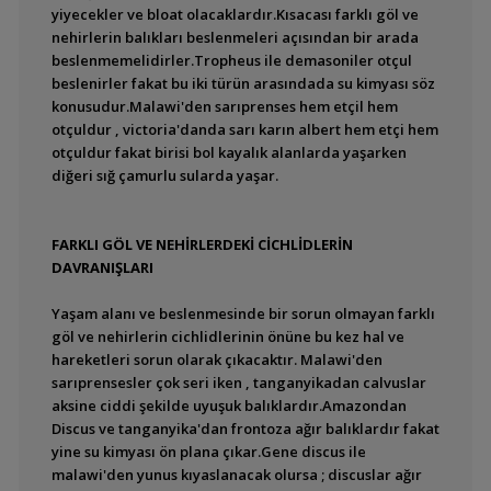
yiyecekler ve bloat olacaklardır.Kısacası farklı göl ve
nehirlerin balıkları beslenmeleri açısından bir arada
beslenmemelidirler.Tropheus ile demasoniler otçul
beslenirler fakat bu iki türün arasındada su kimyası söz
konusudur.Malawi'den sarıprenses hem etçil hem
otçuldur , victoria'danda sarı karın albert hem etçi hem
otçuldur fakat birisi bol kayalık alanlarda yaşarken
diğeri sığ çamurlu sularda yaşar.
FARKLI GÖL VE NEHİRLERDEKİ CİCHLİDLERİN
DAVRANIŞLARI
Yaşam alanı ve beslenmesinde bir sorun olmayan farklı
göl ve nehirlerin cichlidlerinin önüne bu kez hal ve
hareketleri sorun olarak çıkacaktır. Malawi'den
sarıprensesler çok seri iken , tanganyikadan calvuslar
aksine ciddi şekilde uyuşuk balıklardır.Amazondan
Discus ve tanganyika'dan frontoza ağır balıklardır fakat
yine su kimyası ön plana çıkar.Gene discus ile
malawi'den yunus kıyaslanacak olursa ; discuslar ağır