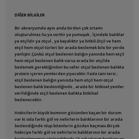
DİĞER BİLGİLER
Bir akvaryumda aynı anda birden çok ortamı
oluşturulmaz.Su ya serttir ya yumuşak , İçindeki balıklar
ya etçildir ya otçul , ya kayalıktır ya bitkili.Etçil ve hem
etçil hem otçul türleri bir arada beslemek bile bir yerde
yanlıştır.Çünkü otçul beslenen balığın yanında hem etçil
hem otçul beslenen balık varsa arada bir etçilde
beslemek gerektiğinden bu sefer otçul beslenen balıkta
protein içeren yemlerden yiyecektir.Yada tam tersi ;
etçil beslenen balığın yanında hem etçil hem otçul
beslenen balık beslendiğinde , arada bir bitkisel yemler
verildiğinde etçil beslenen balıkta bitkilsel
beslenecektir.
Hobicilerin büyük kısmının gözünden kaçan bir durum
var ki oda farklı göl ve nehirlerin balıklarının bir arada
beslendiğinde olup bitenlerin gözden kaçması.Birçok
hobiciye farklı göl ve nehirlerin balıklarının bir arada
beslenilmemesi söylendiğinde "X arkadaşım besliyor ve