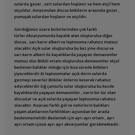
Meşe Yaprağı Faydaları
sularda gezer , sert sulardan hoşlanır ve hem etçil hem
Ve Kullanım Şekli
otçuldur. Amazondan discus bitkilerin arasında gezer ,
yumuşak sulardan hoşlanır ve etçildir.
Melatonin Hormonu,
Etkisi Ve Gerekliliği
Gördüğünüz üzere birbirlerinden çok farklı
Sağlıklı Balık Bakmanın
türler.Akvaryumunda kayalık alan oluşturulsa diğer
4 Temel Kuralı
discus , sarı karın albert ve leptosoma rahatsız mutsuz
olacaktır.Açık sular oluşturulsa bu kez yine discus ve
Yeni Kurulan
sarı karın albert ile kayalıklarda yaşayan demasoniler
Akvaryumda Hızlı Su
mutsuz olur.Bitkili ortam oluşturulsa demasoniler otçul
Berraklaştırma
beslenen balıklar olduğu için kısa sürede bitkileri
yiyeceklerdir.Ki leptosomalar açık derin sularda
Yeni Tank Sendromu
Ve Azot Döngüsü
gezmeyi severler.Bitkiler önlerini keserek rahatsız
edeceklerdir.Sığ çamurlu sular oluşturulsa bu kezde
kayalıklarda yaşayan demasoniler , narin bir tür olan
discuslar ve açık sularda yaşayan leptosoma rahatsız
olacaktır. Kısacası farklı göl ve nehirlerin balıkları
yaşam alanlarının farklılıkları açısından bir arada
beslenmemelidir.Beslemek için ayrı ayrı ortam , ayrı
ayrı ortam içinse ayrı ayrı akvaryumlar gerekmektedir.