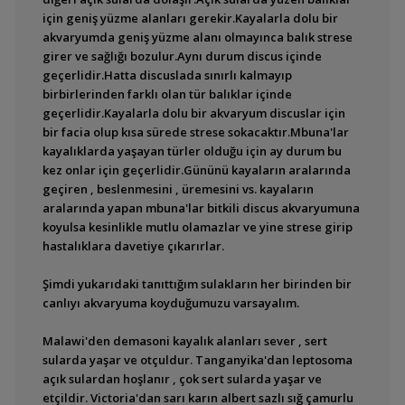
için geniş yüzme alanları gerekir.Kayalarla dolu bir
Aquaponik Sistemler
akvaryumda geniş yüzme alanı olmayınca balık strese
(Pazı Ve Çilek, Örnek
Kurulum)
girer ve sağlığı bozulur.Aynı durum discus içinde
geçerlidir.Hatta discuslada sınırlı kalmayıp
Balık Uyum Tablosu
birbirlerinden farklı olan tür balıklar içinde
geçerlidir.Kayalarla dolu bir akvaryum discuslar için
Balıklarda Ve
bir facia olup kısa sürede strese sokacaktır.Mbuna'lar
Yumurtalardaki
kayalıklarda yaşayan türler olduğu için ay durum bu
Mantar Hastalığı
kez onlar için geçerlidir.Gününü kayaların aralarında
geçiren , beslenmesini , üremesini vs. kayaların
Biyotop Akvaryumu Ve
Kurulumu
aralarında yapan mbuna'lar bitkili discus akvaryumuna
koyulsa kesinlikle mutlu olamazlar ve yine strese girip
Dıy, Black Water
hastalıklara davetiye çıkarırlar.
Kurulumu
Şimdi yukarıdaki tanıttığım sulakların her birinden bir
Farklı Göl Balıkları
canlıyı akvaryuma koyduğumuzu varsayalım.
Neden Bir Arada
Bakılmamalı
Malawi'den demasoni kayalık alanları sever , sert
Hasta Akvaryumu
sularda yaşar ve otçuldur. Tanganyika'dan leptosoma
Kurtarmak
açık sulardan hoşlanır , çok sert sularda yaşar ve
etçildir. Victoria'dan sarı karın albert sazlı sığ çamurlu