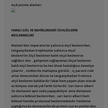
Açık yüzme alanları
FARKLI GÖL VE NEHİRLERDEKİ CİCHLİDLERİN
BESLENMELERİ
Malawi'den imparatorlar yalnızca etçil beslenirken ,
tanganyikadan tropheuslar yalnızca otçul
beslenirler.Etçil beslenen balık otçul beslenirse
sağlıksız olur , gelişimini sağlayamaz.Otçul beslenen
balık etçil beslenirse bu kez bloat hastalığına davetiye
çıkarılır , renklerde matlaşma görülür , iç parazit riski
artar.Amazondan discus ve tanganyikadan frontoza
etçil beslenen balıklardır fakat hem yaşam alanı olarak
su kimyası olarak çok farklı türlerdir. Sarı karın albert
ile demasoni aynı suda yaşayabiliyor ama demasoni
yalnızca bitkisel beslenirken , sarı karın albert hem
bitkisel hemde proteinsel beslenmektedir.Yemleme
yaptığımızda demasonilerde protein içeren yemlerden