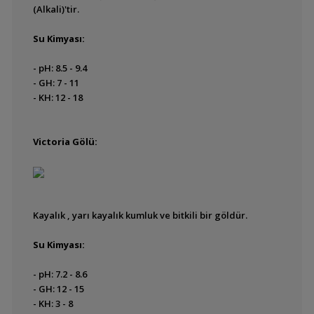
Hangi Balığı
(Alkali)'tir.
Beslemeliyim?
Su Kimyası:
Kaç mm cam
kullanılmalı?
- pH: 8.5 - 9.4
Oturmuş Tanka Nasıl
- GH: 7 - 11
Balık Eklenir?
- KH: 12 - 18
pH Değerlerinin Yavru
Cinsiyet Oranlarına
Victoria Gölü:
Olan Etkisi
Planaria - Beyaz
Kurtçuklar
Sağlıklı Balık İpuçları
Kayalık , yarı kayalık kumluk ve bitkili bir göldür.
Stres ve Balık İlişkisi
Su Kimyası:
Tatlı Su
- pH: 7.2 - 8.6
Akvaryumlarında pH
- GH: 12 - 15
Ayarı
- KH: 3 - 8