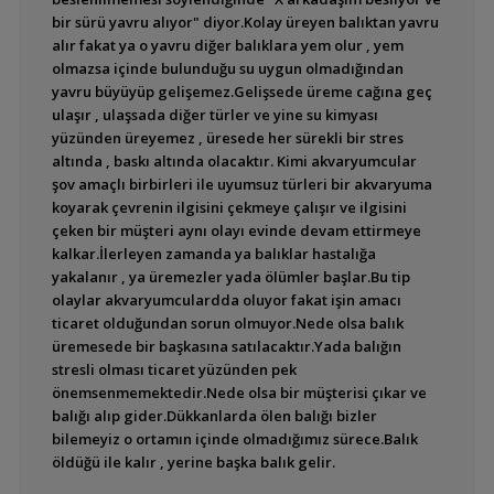
bir sürü yavru alıyor" diyor.Kolay üreyen balıktan yavru
alır fakat ya o yavru diğer balıklara yem olur , yem
olmazsa içinde bulunduğu su uygun olmadığından
yavru büyüyüp gelişemez.Gelişsede üreme cağına geç
ulaşır , ulaşsada diğer türler ve yine su kimyası
yüzünden üreyemez , üresede her sürekli bir stres
altında , baskı altında olacaktır. Kimi akvaryumcular
şov amaçlı birbirleri ile uyumsuz türleri bir akvaryuma
koyarak çevrenin ilgisini çekmeye çalışır ve ilgisini
çeken bir müşteri aynı olayı evinde devam ettirmeye
kalkar.İlerleyen zamanda ya balıklar hastalığa
yakalanır , ya üremezler yada ölümler başlar.Bu tip
olaylar akvaryumculardda oluyor fakat işin amacı
ticaret olduğundan sorun olmuyor.Nede olsa balık
üremesede bir başkasına satılacaktır.Yada balığın
stresli olması ticaret yüzünden pek
önemsenmemektedir.Nede olsa bir müşterisi çıkar ve
balığı alıp gider.Dükkanlarda ölen balığı bizler
bilemeyiz o ortamın içinde olmadığımız sürece.Balık
öldüğü ile kalır , yerine başka balık gelir.