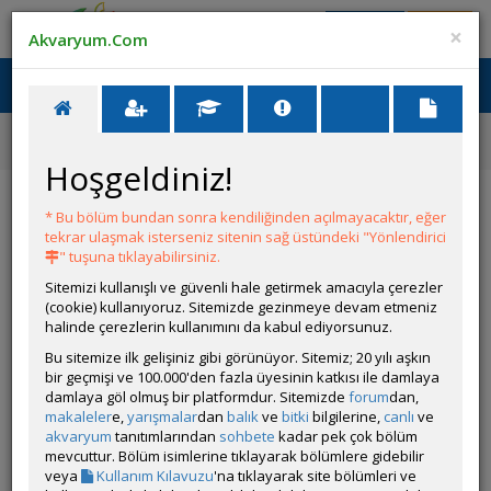
Giriş Yap
Üye Ol
×
Akvaryum.Com
Ana Menü
Toggl
naviga
Anasayfa
Makaleler
Genel
Farklı Göl Balıkları Neden Bir Arada Bakılmamalı
Hoşgeldiniz!
Farklı Göl Balıkları Neden Bir Arada
Bakılmamalı
* Bu bölüm bundan sonra kendiliğinden açılmayacaktır, eğer
tekrar ulaşmak isterseniz sitenin sağ üstündeki "Yönlendirici
" tuşuna tıklayabilirsiniz.
Sitemizi kullanışlı ve güvenli hale getirmek amacıyla çerezler
(cookie) kullanıyoruz. Sitemizde gezinmeye devam etmeniz
halinde çerezlerin kullanımını da kabul ediyorsunuz.
Bu sitemize ilk gelişiniz gibi görünüyor. Sitemiz; 20 yılı aşkın
bir geçmişi ve 100.000'den fazla üyesinin katkısı ile damlaya
damlaya göl olmuş bir platformdur. Sitemizde
forum
dan,
Kategorideki Diğer Makaleler
makaleler
e,
yarışmalar
dan
balık
ve
bitki
bilgilerine,
canlı
ve
akvaryum
tanıtımlarından
sohbete
kadar pek çok bölüm
mevcuttur. Bölüm isimlerine tıklayarak bölümlere gidebilir
Liste
veya
Kullanım Kılavuzu
'na tıklayarak site bölümleri ve