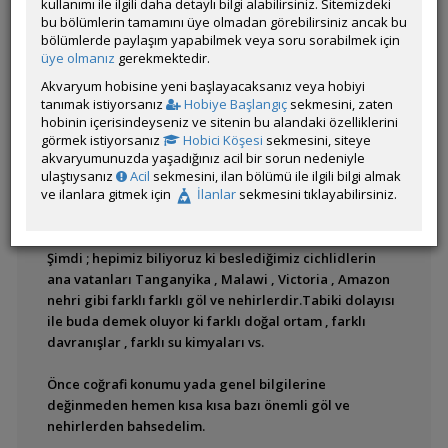
kullanımı ile ilgili daha detaylı bilgi alabilirsiniz. Sitemizdeki
bu bölümlerin tamamını üye olmadan görebilirsiniz ancak bu
Akvaryum
bölümlerde paylaşım yapabilmek veya soru sorabilmek için
Aydınlatması
üye olmanız
gerekmektedir.
Akvaryum hobisine yeni başlayacaksanız veya hobiyi
Merhabalar ;
Akvaryum Dekorasyonu
tanımak istiyorsanız
Hobiye Başlangıç
sekmesini, zaten
hobinin içerisindeyseniz ve sitenin bu alandaki özelliklerini
Bu makalede siz değerli akvaristlere , cichlidlerini
Akvaryum Üretimi
görmek istiyorsanız
Hobici Köşesi
sekmesini, siteye
Balıklarda
beslediğimiz göl ve nehirlerden , bu göl ve nehirlerde
akvaryumunuzda yaşadığınız acil bir sorun nedeniyle
Deformasyon
yaşayan cichlidlerden , birbirleri ile farklarından ,
ulaştıysanız
Acil
sekmesini, ilan bölümü ile ilgili bilgi almak
ve ilanlara gitmek için
İlanlar
sekmesini tıklayabilirsiniz.
beslenmelerinden, davranışlarından ve su
Akvaryum ve su kimyası
kimyalarından bahsedeceğim.
Akvaryumda Kurak ve
Şimdi ; hepimiz biliyoruz ki beslediğimiz cichlidlerin
Yağışlı Mevsimler
ana vatanları Tanganyika , Malawi , Victoria , Amazon
nehri gibi farklı farklı göl ve nehirlerdir.Tabiki dolayısı
Akvaryumda Kurak ve
Yağışlı Mevsimler 2
ile buda demek oluyor ki farklı doğal ortam , farklı
davranışlar , farklı su kimyaları vs.
Akvaryumlarda Alg
(Yosun) Sorunu
Önce coğrafi konumu yada genel bilgilerine
değinmeden hemen kısa kısa bazı önemli göl ve
Balık aneztezisi
nehirlerden bahsedelim.