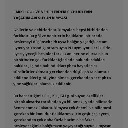
FARKLI GÖL VE NEHİRLERDEKİ CİCHLİDLERİN
YAŞADIKLARI SUYUN KİMYASI
Göllerin ve nehirlerin su kimyaları hepsi birbirinden
farklıdır.Bu göl ve nehirlerin balıklarını bir arada
beslemeyi düşünsek ; Ph uysa balığın yaşadığı ortam
uymuyor.Yaşadığı ortam uysa PH uymuyor.Her ikiside
uysa yiyeceği besinler farklı.Yani her ne olursa olsun
birbirinden çok farklılar.İçlerinde bulundurdukları
balıklar , içinde bulundukları ph'ta hayatlarını
sürdürürler.Olması gerekenden düşük ph'ta olumsuz
etkilendikleri gibi , yine olması gerekenden sert ph'ta
yine sağlıkları olumsuz etkilenir.
Bu bahsettiğimiz PH , KH , GH gibi suyun özellikleri
birçok akvarist tarafından ya bilinmez , yada bilinsede
öenmsenmez.Fakat su kimyası çok önemli ve bilinmesi
gereken bir konudur.Balıklarımız için çeşit çeşit yem ,
gerekenden çok daha fazla hacim olsa fakat
besleyeceğimiz balığımızın yaşayacağı suyun kimyasını