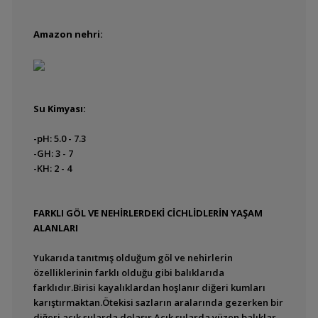
Tatlı Su
Akvaryumlarında pH
ayarı
Amazon nehri:
Tatlı Su
Akvaryumlarında Tuz
Yeşil Su Oluşumu
Su Kimyası:
Yosun Sorunu
-pH: 5.0 - 7.3
İthal Balık Adaptasyonu
-GH: 3 - 7
-KH: 2 - 4
Ağır Metaller, Zararları
Ve Kurtulma Yolları
FARKLI GÖL VE NEHİRLERDEKİ CİCHLİDLERİN YAŞAM
Akvaryum Dünyasına
ALANLARI
Giriş
Akvaryum serüvenine
Yukarıda tanıtmış olduğum göl ve nehirlerin
ilk adım...
özelliklerinin farklı olduğu gibi balıklarıda
farklıdır.Birisi kayalıklardan hoşlanır diğeri kumları
Akvaryumda Doğru Ve
karıştırmaktan.Ötekisi sazların aralarında gezerken bir
Akılcı Kum Kullanımı
diğeri açık sularda dolaşır.Açık sularda yüzen balıklar