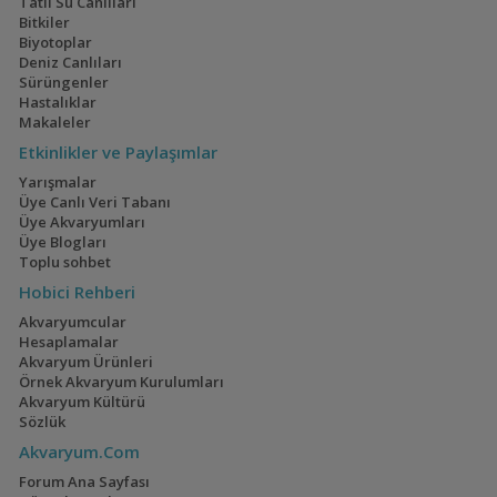
Tatlı Su Canlıları
Bitkiler
Biyotoplar
Deniz Canlıları
Sürüngenler
Hastalıklar
Makaleler
Etkinlikler ve Paylaşımlar
Yarışmalar
Üye Canlı Veri Tabanı
Üye Akvaryumları
Üye Blogları
Toplu sohbet
Hobici Rehberi
Akvaryumcular
Hesaplamalar
Akvaryum Ürünleri
Örnek Akvaryum Kurulumları
Akvaryum Kültürü
Sözlük
Akvaryum.Com
Forum Ana Sayfası