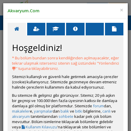
Giriş Yap
Üye Ol
×
Akvaryum.Com
Ana Menü
Toggl
naviga
Tatlı Su Canlıları
Deniz Canlıları
Bitkiler
Hoşgeldiniz!
Sürüngenler
Makaleler
Hastalıklar
* Bu bölüm bundan sonra kendiliğinden açılmayacaktır, eğer
tekrar ulaşmak isterseniz sitenin sağ üstündeki "Yönlendirici
" tuşuna tıklayabilirsiniz.
Sitemizi kullanışlı ve güvenli hale getirmek amacıyla çerezler
(cookie) kullanıyoruz. Sitemizde gezinmeye devam etmeniz
halinde çerezlerin kullanımını da kabul ediyorsunuz.
Bu sitemize ilk gelişiniz gibi görünüyor. Sitemiz; 20 yılı aşkın
bir geçmişi ve 100.000'den fazla üyesinin katkısı ile damlaya
damlaya göl olmuş bir platformdur. Sitemizde
forum
dan,
makaleler
e,
yarışmalar
dan
balık
ve
bitki
bilgilerine,
canlı
ve
akvaryum
tanıtımlarından
sohbete
kadar pek çok bölüm
mevcuttur. Bölüm isimlerine tıklayarak bölümlere gidebilir
Genel
veya
Kullanım Kılavuzu
'na tıklayarak site bölümleri ve