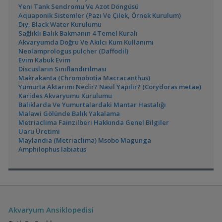
Yeni Tank Sendromu Ve Azot Döngüsü
Aquaponik Sistemler (Pazı Ve Çilek, Örnek Kurulum)
Dıy, Black Water Kurulumu
Sağlıklı Balık Bakmanın 4 Temel Kuralı
Akvaryumda Doğru Ve Akılcı Kum Kullanımı
Neolamprologus pulcher (Daffodil)
Evim Kabuk Evim
Discusların Sınıflandırılması
Makrakanta (Chromobotia Macracanthus)
Yumurta Aktarımı Nedir? Nasıl Yapılır? (Corydoras metae)
Karides Akvaryumu Kurulumu
Balıklarda Ve Yumurtalardaki Mantar Hastalığı
Malawi Gölünde Balık Yakalama
Metriaclima Fainzilberi Hakkında Genel Bilgiler
Uaru Üretimi
Maylandia (Metriaclima) Msobo Magunga
Amphilophus labiatus
Akvaryum Ansiklopedisi