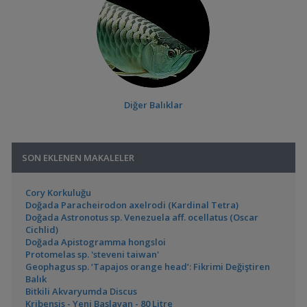
Diğer Balıklar
SON EKLENEN MAKALELER
Cory Korkuluğu
Doğada Paracheirodon axelrodi (Kardinal Tetra)
Doğada Astronotus sp. Venezuela aff. ocellatus (Oscar
Cichlid)
Doğada Apistogramma hongsloi
Protomelas sp. 'steveni taiwan'
Geophagus sp. ‘Tapajos orange head’: Fikrimi Değiştiren
Balık
Bitkili Akvaryumda Discus
Kribensis - Yeni Başlayan - 80 Litre