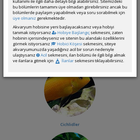
kullanımı ile ilgili daha detaylı bilgi alabilirsiniz. Sitemizdeki
bu bölümlerin tamamını üye olmadan görebilirsiniz ancak bu
bölümlerde paylaşım yapabilmek veya soru sorabilmek için
üye olmanız
gerekmektedir.
Akvaryum hobisine yeni başlayacaksanız veya hobiyi
tanımak istiyorsanız
Hobiye Başlangıç
sekmesini, zaten
hobinin içerisindeyseniz ve sitenin bu alandaki özelliklerini
görmek istiyorsanız
Hobici Köşesi
sekmesini, siteye
akvaryumunuzda yaşadığınız acil bir sorun nedeniyle
ulaştıysanız
Acil
sekmesini, ilan bölümü ile ilgili bilgi almak
Akvaryum Donanımı
ve ilanlara gitmek için
İlanlar
sekmesini tıklayabilirsiniz.
Cichlidler