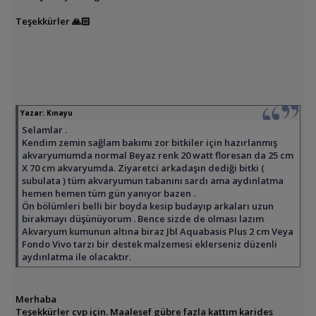
Teşekkürler 🙏🏻
Yazar:
Kınayu
Selamlar .
Kendim zemin sağlam bakımı zor bitkiler için hazırlanmış
akvaryumumda normal Beyaz renk 20 watt floresan da 25 cm
X 70 cm akvaryumda. Ziyaretci arkadaşın dediği bitki (
subulata ) tüm akvaryumun tabanını sardı ama aydınlatma
hemen hemen tüm gün yanıyor bazen .
Ön bölümleri belli bir boyda kesip budayıp arkaları uzun
birakmayı düşünüyorum . Bence sizde de olması lazım
Akvaryum kumunun altına biraz Jbl Aquabasis Plus 2 cm Veya
Fondo Vivo tarzı bir destek malzemesi eklerseniz düzenli
aydınlatma ile olacaktır.
Merhaba
Teşekkürler cvp için. Maalesef gübre fazla kattım karides