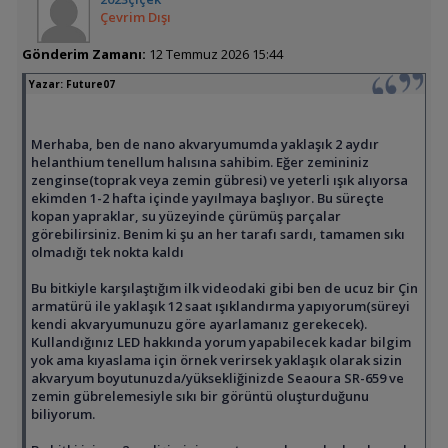
Çevrim Dışı
Gönderim Zamanı:
12 Temmuz 2026 15:44
Yazar:
Future07
Merhaba, ben de nano akvaryumumda yaklaşık 2 aydır
helanthium tenellum halısına sahibim. Eğer zemininiz
zenginse(toprak veya zemin gübresi) ve yeterli ışık alıyorsa
ekimden 1-2 hafta içinde yayılmaya başlıyor. Bu süreçte
kopan yapraklar, su yüzeyinde çürümüş parçalar
görebilirsiniz. Benim ki şu an her tarafı sardı, tamamen sıkı
olmadığı tek nokta kaldı
Bu bitkiyle karşılaştığım ilk videodaki gibi ben de ucuz bir Çin
armatürü ile yaklaşık 12 saat ışıklandırma yapıyorum(süreyi
kendi akvaryumunuzu göre ayarlamanız gerekecek).
Kullandığınız LED hakkında yorum yapabilecek kadar bilgim
yok ama kıyaslama için örnek verirsek yaklaşık olarak sizin
akvaryum boyutunuzda/yüksekliğinizde Seaoura SR-659 ve
zemin gübrelemesiyle sıkı bir görüntü oluşturduğunu
biliyorum.