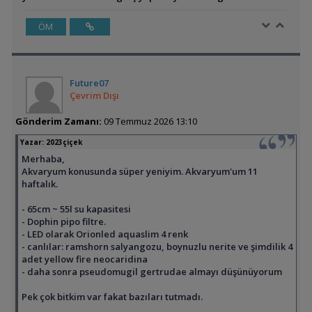
ÖM
Future07
Çevrim Dışı
Gönderim Zamanı:
09 Temmuz 2026 13:10
Yazar:
2023çiçek
Merhaba,
Akvaryum konusunda süper yeniyim. Akvaryum'um 11
haftalık.
- 65cm ~ 55l su kapasitesi
- Dophin pipo filtre.
- LED olarak Orionled aquaslim 4 renk
- canlılar: ramshorn salyangozu, boynuzlu nerite ve şimdilik 4
adet yellow fire neocaridina
- daha sonra pseudomugil gertrudae almayı düşünüyorum
Pek çok bitkim var fakat bazıları tutmadı.