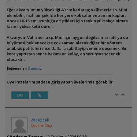
Eğer akvaryumun yüksekliği 40 cm kadarsa; Vallisneria sp. Mini
ekilebilir, hızlı bir şekilde her yere kök salar ve zemini kaplar.
Ancak 10-15 cm uzunluğa eriştikleri için tankın yüksekçe olması
lazım, yoksa kötü durur.
Akvaryum Vallisneria sp. Mini için uygun değilse masraflı ya da
büyümesi beklenecekse çok zaman alacak diğer bir yöntem
anubias petiteleri ince dallara sabitleyip zemine döşemek. Bir
kere yaptıktan sonra bakımı en kolay, en sorunsuz seçenek
olacaktır.
Beğenenler:
Ozmoziz
,
Üye imzalarını sadece giriş yapan üyelerimiz görebilir
ÖM
2023çiçek
Çevrim Dışı
Gönderim Zamanı:
13 Temmuz 2026 00:38