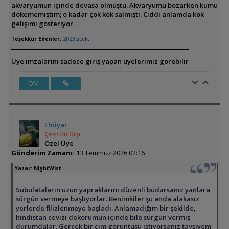
akvaryumun içinde devasa olmuştu. Akvaryumu bozarken kumu
dökememiştim; o kadar çok kök salmıştı. Ciddi anlamda kök
gelişimi gösteriyor.
Teşekkür Edenler:
2023çiçek
,
Üye imzalarını sadece giriş yapan üyelerimiz görebilir
ÖM
Ehtiyar
Çevrim Dışı
Özel Üye
Gönderim Zamanı:
13 Temmuz 2026 02:16
Yazar:
NightWist
Subulataların uzun yapraklarını düzenli budarsanız yanlara
sürgün vermeye başlıyorlar. Benimkiler şu anda alakasız
yerlerde filizlenmeye başladı. Anlamadığım bir şekilde,
hindistan cevizi dekorumun içinde bile sürgün vermiş
durumdalar. Gerçek bir çim görüntüsü istiyorsanız tavsiyem