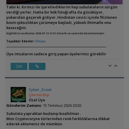
Tabii ki. Kırmızı ile işaretlediklerim hep subulataların sürgün
verdiği yerler. Hatta bir kök fotoğrafta da gözüküyor,
yukarıdan geçerek gidiyor. Hindistan cevizi içinde filizlenen
kısım ışıksızlıktan çürümeye başladı, yüksek ihtimalle onu
keseceğim.
NightWist tarafından 2026-07-13 13:01:54 tarih ve saatinde düzenlenmiştir.
Teşekkür Edenler:
Ehtiyar
,
Üye imzalarını sadece giriş yapan üyelerimiz görebilir
ÖM
Cyber_Scout
Çevrim Dışı
Özel Üye
Gönderim Zamanı:
15 Temmuz 2026 20:02
Subulata yapraktan budanıp kısaltılmaz .
Mini Cryptocoryne türlerinden renk farklılıklarına dikkat
ederek eklemeniz de mümkün.