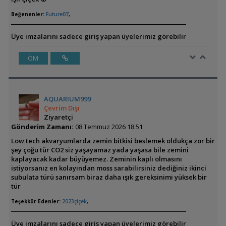
Beğenenler:
Future07
,
Üye imzalarını sadece giriş yapan üyelerimiz görebilir
ÖM
AQUARIUM999
Çevrim Dışı
Ziyaretçi
Gönderim Zamanı:
08 Temmuz 2026 18:51
Low tech akvaryumlarda zemin bitkisi beslemek oldukça zor bir
şey çoğu tür CO2 siz yaşayamaz yada yaşasa bile zemini
kaplayacak kadar büyüyemez. Zeminin kaplı olmasını
istiyorsanız en kolayından moss sarabilirsiniz dediğiniz ikinci
subulata türü sanırsam biraz daha ışık gereksinimi yüksek bir
tür
Teşekkür Edenler:
2023çiçek
,
Üye imzalarını sadece giriş yapan üyelerimiz görebilir