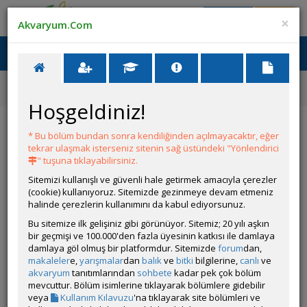
Giriş Yap
Üye Ol
×
Akvaryum.Com
Ana Menü
Toggl
naviga
Forum
Bitki Türleri ve Bakımı
Low-tech Akvaryum İçin Zemin Bitkisi
Hoşgeldiniz!
Low-tech Akvaryum İçin Zemin Bitkisi
* Bu bölüm bundan sonra kendiliğinden açılmayacaktır, eğer
tekrar ulaşmak isterseniz sitenin sağ üstündeki "Yönlendirici
Git
YANIT YAZ
" tuşuna tıklayabilirsiniz.
Sitemizi kullanışlı ve güvenli hale getirmek amacıyla çerezler
(cookie) kullanıyoruz. Sitemizde gezinmeye devam etmeniz
2023çiçek
halinde çerezlerin kullanımını da kabul ediyorsunuz.
Çevrim Dışı
Bu sitemize ilk gelişiniz gibi görünüyor. Sitemiz; 20 yılı aşkın
Gönderim Zamanı:
bir geçmişi ve 100.000'den fazla üyesinin katkısı ile damlaya
08 Temmuz 2026 14:56
damlaya göl olmuş bir platformdur. Sitemizde
forum
dan,
Merhaba,
makaleler
e,
yarışmalar
dan
balık
ve
bitki
bilgilerine,
canlı
ve
Akvaryum konusunda süper yeniyim. Akvaryum'um 11 haftalık.
akvaryum
tanıtımlarından
sohbete
kadar pek çok bölüm
mevcuttur. Bölüm isimlerine tıklayarak bölümlere gidebilir
- 65cm ~ 55l su kapasitesi
veya
Kullanım Kılavuzu
'na tıklayarak site bölümleri ve
- Dophin pipo filtre.