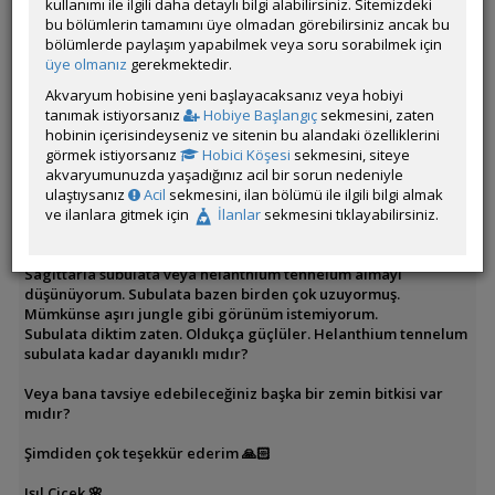
kullanımı ile ilgili daha detaylı bilgi alabilirsiniz. Sitemizdeki
- LED olarak Orionled aquaslim 4 renk
bu bölümlerin tamamını üye olmadan görebilirsiniz ancak bu
- canlılar: ramshorn salyangozu, boynuzlu nerite ve şimdilik 4
bölümlerde paylaşım yapabilmek veya soru sorabilmek için
adet yellow fire neocaridina
üye olmanız
gerekmektedir.
- daha sonra pseudomugil gertrudae almayı düşünüyorum
Akvaryum hobisine yeni başlayacaksanız veya hobiyi
Pek çok bitkim var fakat bazıları tutmadı.
tanımak istiyorsanız
Hobiye Başlangıç
sekmesini, zaten
hobinin içerisindeyseniz ve sitenin bu alandaki özelliklerini
Tutmayan zemin bitkilerim arasında:
görmek istiyorsanız
Hobici Köşesi
sekmesini, siteye
- Hydrocotyle tripartita mini
akvaryumunuzda yaşadığınız acil bir sorun nedeniyle
- eleocharis pusilla
ulaştıysanız
Acil
sekmesini, ilan bölümü ile ilgili bilgi almak
ve ilanlara gitmek için
İlanlar
sekmesini tıklayabilirsiniz.
Zemin bitkisi yetiştirmek sanırım Lowtech akvaryumlarda
oldukça zor.
Sagittaria subulata veya helanthium tennelum almayı
düşünüyorum. Subulata bazen birden çok uzuyormuş.
Mümkünse aşırı jungle gibi görünüm istemiyorum.
Subulata diktim zaten. Oldukça güçlüler. Helanthium tennelum
subulata kadar dayanıklı mıdır?
Veya bana tavsiye edebileceğiniz başka bir zemin bitkisi var
mıdır?
Şimdiden çok teşekkür ederim 🙏🏻
Işıl Çiçek 🌸