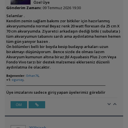
Özel Üye
Gönderim Zamanı:
09 Temmuz 2026 19:30
Selamlar .
Kendim zemin sağlam bakımı zor bitkiler için hazırlanmış
akvaryumumda normal Beyaz renk 20 watt floresan da 25 cm X
70 cm akvaryumda. Ziyaretci arkadaşın dediği bitki ( subulata )
tüm akvaryumun tabanını sardı ama aydınlatma hemen hemen
tüm gün yanıyor bazen .
Ön bölümleri belli bir boyda kesip budayıp arkaları uzun
birakmayı düşünüyorum . Bence sizde de olması lazım
Akvaryum kumunun altına biraz Jbl Aquabasis Plus 2 cm Veya
Fondo Vivo tarzı bir destek malzemesi eklerseniz düzenli
aydınlatma ile olacaktır.
Beğenenler:
Orhan76
,
+1:
ogurcay
,
Üye imzalarını sadece giriş yapan üyelerimiz görebilir
ÖM
2023çiçek