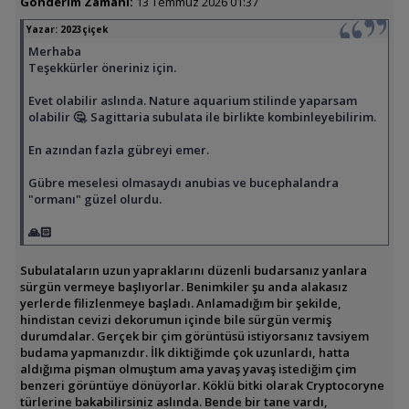
Gönderim Zamanı:
13 Temmuz 2026 01:37
Yazar:
2023çiçek
Merhaba
Teşekkürler öneriniz için.
Evet olabilir aslında. Nature aquarium stilinde yaparsam
olabilir 🤔. Sagittaria subulata ile birlikte kombinleyebilirim.
En azından fazla gübreyi emer.
Gübre meselesi olmasaydı anubias ve bucephalandra
"ormanı" güzel olurdu.
🙏🏻
Subulataların uzun yapraklarını düzenli budarsanız yanlara
sürgün vermeye başlıyorlar. Benimkiler şu anda alakasız
yerlerde filizlenmeye başladı. Anlamadığım bir şekilde,
hindistan cevizi dekorumun içinde bile sürgün vermiş
durumdalar. Gerçek bir çim görüntüsü istiyorsanız tavsiyem
budama yapmanızdır. İlk diktiğimde çok uzunlardı, hatta
aldığıma pişman olmuştum ama yavaş yavaş istediğim çim
benzeri görüntüye dönüyorlar. Köklü bitki olarak Cryptocoryne
türlerine bakabilirsiniz aslında. Bende bir tane vardı,