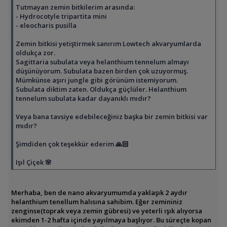
Tutmayan zemin bitkilerim arasında:
- Hydrocotyle tripartita mini
- eleocharis pusilla
Zemin bitkisi yetiştirmek sanırım Lowtech akvaryumlarda
oldukça zor.
Sagittaria subulata veya helanthium tennelum almayı
düşünüyorum. Subulata bazen birden çok uzuyormuş.
Mümkünse aşırı jungle gibi görünüm istemiyorum.
Subulata diktim zaten. Oldukça güçlüler. Helanthium
tennelum subulata kadar dayanıklı mıdır?
Veya bana tavsiye edebileceğiniz başka bir zemin bitkisi var
mıdır?
Şimdiden çok teşekkür ederim 🙏🏻
Işıl Çiçek 🌸
Merhaba, ben de nano akvaryumumda yaklaşık 2 aydır
helanthium tenellum halısına sahibim. Eğer zemininiz
zenginse(toprak veya zemin gübresi) ve yeterli ışık alıyorsa
ekimden 1-2 hafta içinde yayılmaya başlıyor. Bu süreçte kopan