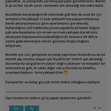
yapraklar, su yüzeyinde çürümüş parçalar görebilirsiniz. Benim
ki şu an her tarafı sardı, tamamen sıkı olmadığı tek nokta kaldı
Bu bitkiyle karşılaştığım ilk videodaki gibi ben de ucuz bir Çin
armatürü ile yaklaşık 12 saat ışıklandırma yapıyorum(süreyi
kendi akvaryumunuzu göre ayarlamanız gerekecek).
Kullandığınız LED hakkında yorum yapabilecek kadar bilgim
yok ama kıyaslama için örnek verirsek yaklaşık olarak sizin
akvaryum boyutunuzda/yüksekliğinizde Seaoura SR-659 ve
zemin gübrelemesiyle sıkı bir görüntü oluşturduğunu
biliyorum.
Bu bitki için co2, gelişimini ve yatay yayılımını hızlandırsa da en
önemli şey zemine ulaşan ışık diyebilirim. Yeterli ışık almadığı
durumlarda sürgünlerini yukarı doğru çıkarıyor ve minyatür bir
echinodorus gibi, ki zaten diğer adı echinodorus tenellus,
uzamaya başlıyor. Ama yaklaşık 5cm
Deneyenler en kolay gerçek zemin bitkisi olduğunu söylüyor.
Üye imzalarını sadece giriş yapan üyelerimiz görebilir
ÖM