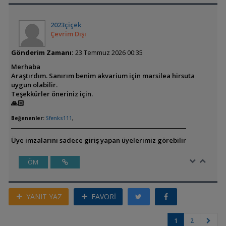
2023çiçek
Çevrim Dışı
Gönderim Zamanı:
23 Temmuz 2026 00:35
Merhaba
Araştırdım. Sanırım benim akvarium için marsilea hirsuta
uygun olabilir.
Teşekkürler öneriniz için.
🙏🏻
Beğenenler:
Sfenks111
,
Üye imzalarını sadece giriş yapan üyelerimiz görebilir
ÖM
YANIT YAZ
FAVORİ
1
2