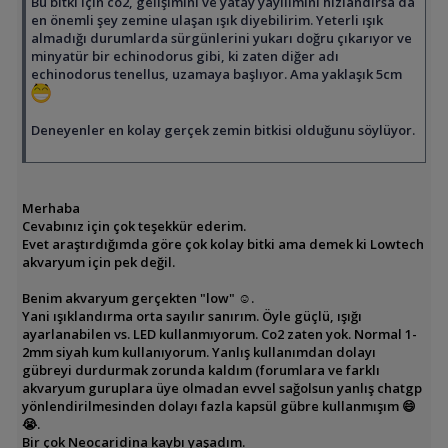
Bu bitki için co2, gelişimini ve yatay yayılımını hızlandırsa da
en önemli şey zemine ulaşan ışık diyebilirim. Yeterli ışık
almadığı durumlarda sürgünlerini yukarı doğru çıkarıyor ve
minyatür bir echinodorus gibi, ki zaten diğer adı
echinodorus tenellus, uzamaya başlıyor. Ama yaklaşık 5cm
Deneyenler en kolay gerçek zemin bitkisi olduğunu söylüyor.
Merhaba
Cevabınız için çok teşekkür ederim.
Evet araştırdığımda göre çok kolay bitki ama demek ki Lowtech
akvaryum için pek değil.
Benim akvaryum gerçekten "low" ☺️.
Yani ışıklandırma orta sayılır sanırım. Öyle güçlü, ışığı
ayarlanabilen vs. LED kullanmıyorum. Co2 zaten yok. Normal 1-
2mm siyah kum kullanıyorum. Yanlış kullanımdan dolayı
gübreyi durdurmak zorunda kaldım (forumlara ve farklı
akvaryum guruplara üye olmadan evvel sağolsun yanlış chatgp
yönlendirilmesinden dolayı fazla kapsül gübre kullanmışım 😄
😭.
Bir çok Neocaridina kaybı yaşadım.