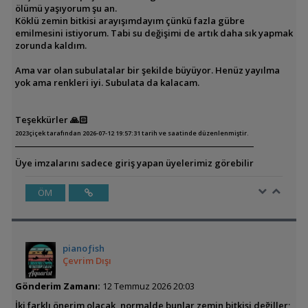
ölümü yaşıyorum şu an.
Köklü zemin bitkisi arayışımdayım çünkü fazla gübre
emilmesini istiyorum. Tabi su değişimi de artık daha sık yapmak
zorunda kaldım.
Ama var olan subulatalar bir şekilde büyüyor. Henüz yayılma
yok ama renkleri iyi. Subulata da kalacam.
Teşekkürler 🙏🏻
2023çiçek tarafından 2026-07-12 19:57:31 tarih ve saatinde düzenlenmiştir.
Üye imzalarını sadece giriş yapan üyelerimiz görebilir
ÖM
pianoƒish
Çevrim Dışı
Gönderim Zamanı:
12 Temmuz 2026 20:03
İki farklı önerim olacak, normalde bunlar zemin bitkisi değiller;