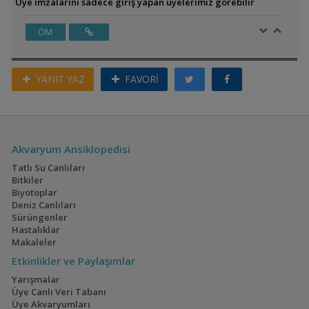
Üye imzalarını sadece giriş yapan üyelerimiz görebilir
ÖM
YANIT YAZ
FAVORİ
Akvaryum Ansiklopedisi
Tatlı Su Canlıları
Bitkiler
Biyotoplar
Deniz Canlıları
Sürüngenler
Hastalıklar
Makaleler
Etkinlikler ve Paylaşımlar
Yarışmalar
Üye Canlı Veri Tabanı
Üye Akvaryumları