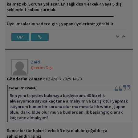
kalmaz vb. Soruna yol açar. En sağlıklısı 1 erkek 4 veya 5 dişi
şeklinde 1 koloni kurmak.
Üye imzalarını sadece giriş yapan üyelerimiz görebilir
ÖM
Zaid
Çevrim Dışı
Gönderim Zamanı:
02 Aralık 2025 14:20
Yazar:
N1RVANA
Ben yeni Lepistes bakmaya başlıyorum. 40 litrelik
akvaryumda sayıca kaç tane almalıyım ve karışık tür yapmak
istiyorum bunun bir sorunu olur mu mesela hb white , Japon
blue, dark, blue olur mu ve bunlardan ilk başlangıç olarak
kaç tane almalıyım?
Bence bir tür bakın 1 erkek 3 dişi olabilir çoğaldıkça
sahiplendirirsiniz