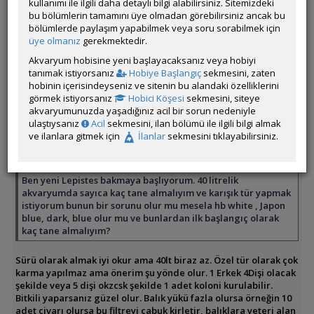
kullanımı ile ilgili daha detaylı bilgi alabilirsiniz. Sitemizdeki
bu bölümlerin tamamını üye olmadan görebilirsiniz ancak bu
Üye imzalarını sadece giriş yapan üyelerimiz görebilir
bölümlerde paylaşım yapabilmek veya soru sorabilmek için
üye olmanız
gerekmektedir.
ÖM
Akvaryum hobisine yeni başlayacaksanız veya hobiyi
tanımak istiyorsanız
Hobiye Başlangıç
sekmesini, zaten
hobinin içerisindeyseniz ve sitenin bu alandaki özelliklerini
görmek istiyorsanız
Hobici Köşesi
sekmesini, siteye
koraykbl
akvaryumunuzda yaşadığınız acil bir sorun nedeniyle
Çevrim Dışı
ulaştıysanız
Acil
sekmesini, ilan bölümü ile ilgili bilgi almak
ve ilanlara gitmek için
İlanlar
sekmesini tıklayabilirsiniz.
Gönderim Zamanı:
02 Aralık 2025 13:09
Yazar:
N1RVANA
Ben yeni Lepistes bakmaya başlıyorum. 40 litrelik
akvaryumda sayıca kaç tane almalıyım ve karışık tür yapmak
istiyorum bunun bir sorunu olur mu mesela hb white , Japon
blue, dark, blue olur mu ve bunlardan ilk başlangıç olarak
kaç tane almalıyım?
Sürü olarak almak iyi okur ama 40lt biraz az. Özel tür olarak çok
karma yapılmaz ama önerim şu yönde olur. 1 Erkek 4Dişi olacak
şekilde veya 5 dişi okzcsk şekilde 1 adet koloni kurulabilir.
Bitkili yaparsanız güzel olur. Balık yükü fazla olursa örneğin 10
adet civarı olursa bu filtreyi çabuk kirletir, balıklara yeteri alan