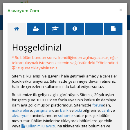
Giriş Yap
Üye Ol
×
Akvaryum.Com
Ana Menü
Toggl
naviga
Forum
Yeni Üye Forumu
Lepistes
Hoşgeldiniz!
Lepistes
* Bu bölüm bundan sonra kendiliğinden açılmayacaktır, eğer
YANIT YAZ
tekrar ulaşmak isterseniz sitenin sağ üstündeki "Yönlendirici
" tuşuna tıklayabilirsiniz.
Sitemizi kullanışlı ve güvenli hale getirmek amacıyla çerezler
N1RVANA
(cookie) kullanıyoruz. Sitemizde gezinmeye devam etmeniz
Çevrim Dışı
halinde çerezlerin kullanımını da kabul ediyorsunuz.
Gönderim Zamanı:
Bu sitemize ilk gelişiniz gibi görünüyor. Sitemiz; 20 yılı aşkın
02 Aralık 2025 12:01
bir geçmişi ve 100.000'den fazla üyesinin katkısı ile damlaya
Ben yeni Lepistes bakmaya başlıyorum. 40 litrelik akvaryumda
damlaya göl olmuş bir platformdur. Sitemizde
forum
dan,
sayıca kaç tane almalıyım ve karışık tür yapmak istiyorum
makaleler
e,
yarışmalar
dan
balık
ve
bitki
bilgilerine,
canlı
ve
bunun bir sorunu olur mu mesela hb white , Japon blue, dark,
akvaryum
tanıtımlarından
sohbete
kadar pek çok bölüm
blue olur mu ve bunlardan ilk başlangıç olarak kaç tane
mevcuttur. Bölüm isimlerine tıklayarak bölümlere gidebilir
almalıyım?
veya
Kullanım Kılavuzu
'na tıklayarak site bölümleri ve