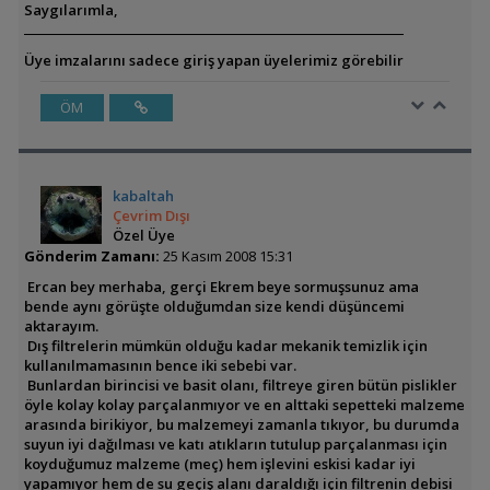
Saygılarımla,
Üye imzalarını sadece giriş yapan üyelerimiz görebilir
ÖM
kabaltah
Çevrim Dışı
Özel Üye
Gönderim Zamanı:
25 Kasım 2008 15:31
Ercan bey merhaba, gerçi Ekrem beye sormuşsunuz ama
bende aynı görüşte olduğumdan size kendi düşüncemi
aktarayım.
Dış filtrelerin mümkün olduğu kadar mekanik temizlik için
kullanılmamasının bence iki sebebi var.
Bunlardan birincisi ve basit olanı, filtreye giren bütün pislikler
öyle kolay kolay parçalanmıyor ve en alttaki sepetteki malzeme
arasında birikiyor, bu malzemeyi zamanla tıkıyor, bu durumda
suyun iyi dağılması ve katı atıkların tutulup parçalanması için
koyduğumuz malzeme (meç) hem işlevini eskisi kadar iyi
yapamıyor hem de su geçiş alanı daraldığı için filtrenin debisi