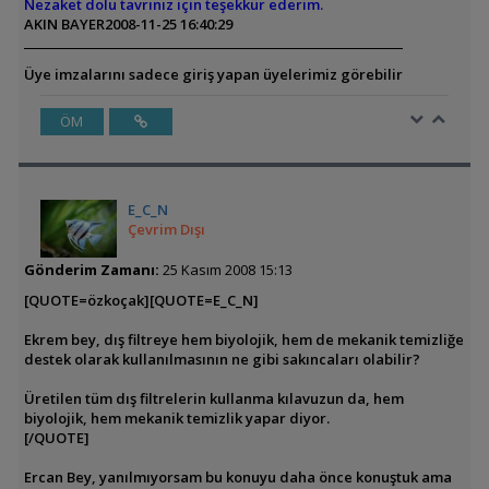
Nezaket dolu tavrınız için teşekkür ederim.
AKIN BAYER
2008-11-25 16:40:29
Üye imzalarını sadece giriş yapan üyelerimiz görebilir
ÖM
E_C_N
Çevrim Dışı
Gönderim Zamanı:
25 Kasım 2008 15:13
[QUOTE=özkoçak][QUOTE=E_C_N]
Ekrem bey, dış filtreye hem biyolojik, hem de mekanik temizliğe
destek olarak kullanılmasının ne gibi sakıncaları olabilir?
Üretilen tüm dış filtrelerin kullanma kılavuzun da, hem
biyolojik, hem mekanik temizlik yapar diyor.
[/QUOTE]
Ercan Bey, yanılmıyorsam bu konuyu daha önce konuştuk ama