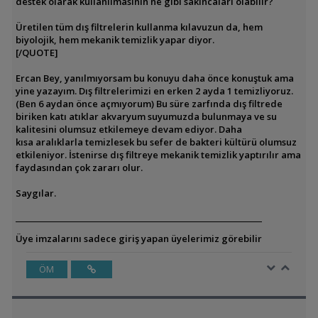
destek olarak kullanılmasının ne gibi sakıncaları olabilir?
Üretilen tüm dış filtrelerin kullanma kılavuzun da, hem
biyolojik, hem mekanik temizlik yapar diyor.
[/QUOTE]
Ercan Bey, yanılmıyorsam bu konuyu daha önce konuştuk ama
yine yazayım. Dış filtrelerimizi en erken 2 ayda 1 temizliyoruz.
(Ben 6 aydan önce açmıyorum) Bu süre zarfında dış filtrede
biriken katı atıklar akvaryum suyumuzda bulunmaya ve su
kalitesini olumsuz etkilemeye devam ediyor. Daha
kısa aralıklarla temizlesek bu sefer de bakteri kültürü olumsuz
etkileniyor. İstenirse dış filtreye mekanik temizlik yaptırılır ama
faydasından çok zararı olur.
Saygılar.
Üye imzalarını sadece giriş yapan üyelerimiz görebilir
ÖM