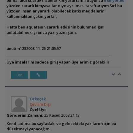
bir hal aldı ki,artık insanlar kimyasal lafını duyunca
irkiliyor.Bu
yüzden zararlı kimyasallar diye ayrılması taraftarıyım.Sırf bu
yüzden insanlar yararlı olabilecek katkı maddelerini
kullanmaktan çekiniyorlar.
Hatta ben aquatanın zararlı etkisinin bulunmadığını
anlatabilmek içi onca yazı yazmıştım.
unotim123
2008-11-25 21:05:57
Üye imzalarını sadece giriş yapan üyelerimiz görebilir
ÖM
Özkoçak
Çevrim Dışı
Özel Üye
Gönderim Zamanı:
25 Kasım 2008 21:13
Kendi adıma bu sayfadaki ve gelecekteki yazılarım için bu
düzeltmeyi yapacağım.