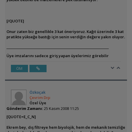
[/QUOTE]
Onur zaten biz genellikle 3 kat öneriyoruz. Kağıt üzerinde 3 kat
pratikte yükseğe bastığı için senin verdiğin değere yakın oluyor.
Üye imzalarını sadece giriş yapan üyelerimiz görebilir
ÖM
Özkoçak
Çevrim Dışı
Özel Üye
Gönderim Zamanı:
25 Kasım 2008 11:25
[QUOTE=E_C_N]
Ekrem bey, dış filtreye hem biyolojik, hem de mekanik temizliğe