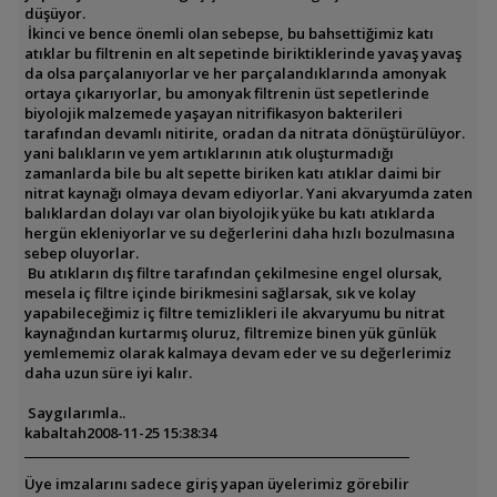
düşüyor.
İkinci ve bence önemli olan sebepse, bu bahsettiğimiz katı
atıklar bu filtrenin en alt sepetinde biriktiklerinde yavaş yavaş
da olsa parçalanıyorlar ve her parçalandıklarında amonyak
ortaya çıkarıyorlar, bu amonyak filtrenin üst sepetlerinde
biyolojik malzemede yaşayan nitrifikasyon bakterileri
tarafından devamlı nitirite, oradan da nitrata dönüştürülüyor.
yani balıkların ve yem artıklarının atık oluşturmadığı
zamanlarda bile bu alt sepette biriken katı atıklar daimi bir
nitrat kaynağı olmaya devam ediyorlar. Yani akvaryumda zaten
balıklardan dolayı var olan biyolojik yüke bu katı atıklarda
hergün ekleniyorlar ve su değerlerini daha hızlı bozulmasına
sebep oluyorlar.
Bu atıkların dış filtre tarafından çekilmesine engel olursak,
mesela iç filtre içinde birikmesini sağlarsak, sık ve kolay
yapabileceğimiz iç filtre temizlikleri ile akvaryumu bu nitrat
kaynağından kurtarmış oluruz, filtremize binen yük günlük
yemlememiz olarak kalmaya devam eder ve su değerlerimiz
daha uzun süre iyi kalır.
Saygılarımla..
kabaltah
2008-11-25 15:38:34
Üye imzalarını sadece giriş yapan üyelerimiz görebilir