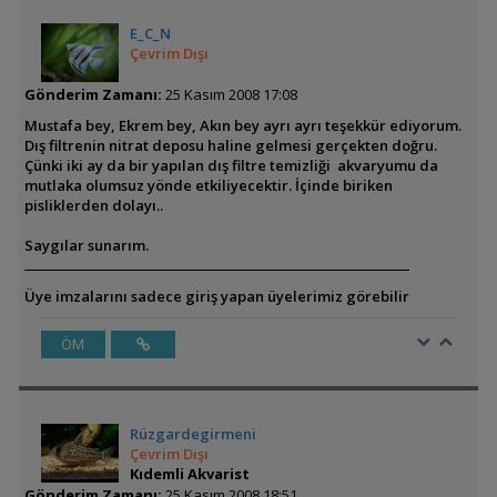
E_C_N
Çevrim Dışı
Gönderim Zamanı:
25 Kasım 2008 17:08
Mustafa bey, Ekrem bey, Akın bey ayrı ayrı teşekkür ediyorum.
Dış filtrenin nitrat deposu haline gelmesi gerçekten doğru.
Çünki iki ay da bir yapılan dış filtre temizliği akvaryumu da
mutlaka olumsuz yönde etkiliyecektir. İçinde biriken
pisliklerden dolayı..
Saygılar sunarım.
Üye imzalarını sadece giriş yapan üyelerimiz görebilir
ÖM
Rüzgardegirmeni
Çevrim Dışı
Kıdemli Akvarist
Gönderim Zamanı:
25 Kasım 2008 18:51