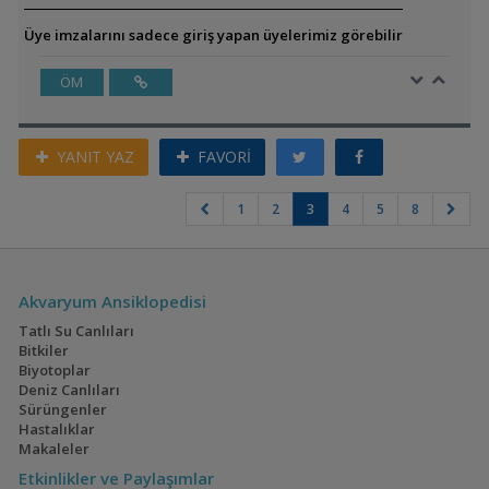
Üye imzalarını sadece giriş yapan üyelerimiz görebilir
ÖM
YANIT YAZ
FAVORİ
1
2
3
4
5
8
Akvaryum Ansiklopedisi
Tatlı Su Canlıları
Bitkiler
Biyotoplar
Deniz Canlıları
Sürüngenler
Hastalıklar
Makaleler
Etkinlikler ve Paylaşımlar