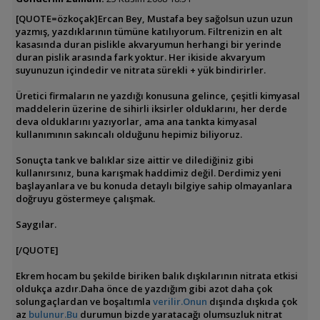
[QUOTE=özkoçak]Ercan Bey, Mustafa bey sağolsun uzun uzun
yazmış, yazdıklarının tümüne katılıyorum. Filtrenizin en alt
kasasında duran pislikle akvaryumun herhangi bir yerinde
duran pislik arasında fark yoktur. Her ikiside akvaryum
suyunuzun içindedir ve nitrata sürekli + yük bindirirler.
Üretici firmaların ne yazdığı konusuna gelince, çeşitli kimyasal
maddelerin üzerine de sihirli iksirler olduklarını, her derde
deva olduklarını yazıyorlar, ama ana tankta kimyasal
kullanımının sakıncalı olduğunu hepimiz biliyoruz.
Sonuçta tank ve balıklar size aittir ve dilediğiniz gibi
kullanırsınız, buna karışmak haddimiz değil. Derdimiz yeni
başlayanlara ve bu konuda detaylı bilgiye sahip olmayanlara
doğruyu göstermeye çalışmak.
Saygılar.
[/QUOTE]
Ekrem hocam bu şekilde biriken balık dışkılarının nitrata etkisi
oldukça azdır.Daha önce de yazdığım gibi azot daha çok
solungaçlardan ve boşaltımla
verilir.Onun
dışında dışkıda çok
az
bulunur.Bu
durumun bizde yaratacağı olumsuzluk nitrat