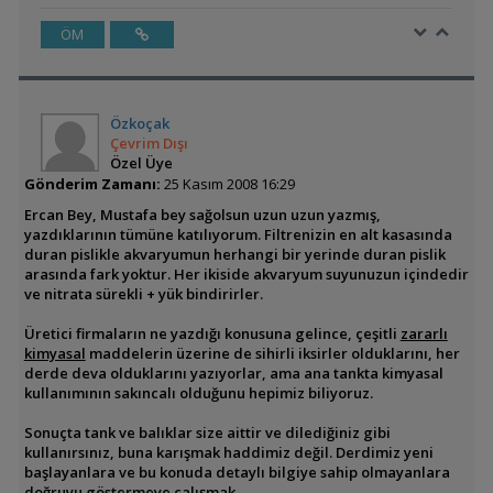
ÖM
Özkoçak
Çevrim Dışı
Özel Üye
Gönderim Zamanı:
25 Kasım 2008 16:29
Ercan Bey, Mustafa bey sağolsun uzun uzun yazmış,
yazdıklarının tümüne katılıyorum. Filtrenizin en alt kasasında
duran pislikle akvaryumun herhangi bir yerinde duran pislik
arasında fark yoktur. Her ikiside akvaryum suyunuzun içindedir
ve nitrata sürekli + yük bindirirler.
Üretici firmaların ne yazdığı konusuna gelince, çeşitli
zararlı
kimyasal
maddelerin üzerine de sihirli iksirler olduklarını, her
derde deva olduklarını yazıyorlar, ama ana tankta kimyasal
kullanımının sakıncalı olduğunu hepimiz biliyoruz.
Sonuçta tank ve balıklar size aittir ve dilediğiniz gibi
kullanırsınız, buna karışmak haddimiz değil. Derdimiz yeni
başlayanlara ve bu konuda detaylı bilgiye sahip olmayanlara
doğruyu göstermeye çalışmak.