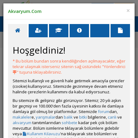
Giriş Yap
Üye Ol
×
Akvaryum.Com
Ana Menü
Toggl
naviga
Forum
Filtreleme Seçenekleri
Filtreler Hk. Genel Bilgiler
Hoşgeldiniz!
Filtreler Hk. Genel Bilgiler
* Bu bölüm bundan sonra kendiliğinden açılmayacaktır, eğer
tekrar ulaşmak isterseniz sitenin sağ üstündeki "Yönlendirici
Git
YANIT YAZ
" tuşuna tıklayabilirsiniz.
Sitemizi kullanışlı ve güvenli hale getirmek amacıyla çerezler
(cookie) kullanıyoruz. Sitemizde gezinmeye devam etmeniz
E_C_N
halinde çerezlerin kullanımını da kabul ediyorsunuz.
Çevrim Dışı
Bu sitemize ilk gelişiniz gibi görünüyor. Sitemiz; 20 yılı aşkın
Gönderim Zamanı:
bir geçmişi ve 100.000'den fazla üyesinin katkısı ile damlaya
25 Kasım 2008 00:12
damlaya göl olmuş bir platformdur. Sitemizde
forum
dan,
[QUOTE=özkoçak]Forumda bir çok kişi dış filtreyi pislik
makaleler
e,
yarışmalar
dan
balık
ve
bitki
bilgilerine,
canlı
ve
temizlemek için kullanma hatasına düşüyor. Hatta dış filtrenin
akvaryum
tanıtımlarından
sohbete
kadar pek çok bölüm
çekiş hortumuna doğru akıntı oluşturan ve bunu tavsiye
mevcuttur. Bölüm isimlerine tıklayarak bölümlere gidebilir
edenler bile var. Bence bu hata düzeltilmeli, üyelerimiz bu
veya
Kullanım Kılavuzu
'na tıklayarak site bölümleri ve
konuda bilinçlendirilmeli.