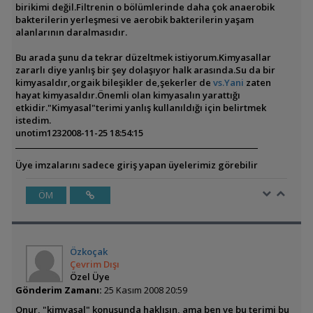
birikimi değil.Filtrenin o bölümlerinde daha çok anaerobik
bakterilerin yerleşmesi ve aerobik bakterilerin yaşam
alanlarının daralmasıdır.
Bu arada şunu da tekrar düzeltmek istiyorum.Kimyasallar
zararlı diye yanlış bir şey dolaşıyor halk arasında.Su da bir
kimyasaldır,orgaik bileşikler de,şekerler de
vs.Yani
zaten
hayat kimyasaldır.Önemli olan kimyasalın yarattığı
etkidir."Kimyasal"terimi yanlış kullanıldığı için belirtmek
istedim.
unotim123
2008-11-25 18:54:15
Üye imzalarını sadece giriş yapan üyelerimiz görebilir
ÖM
Özkoçak
Çevrim Dışı
Özel Üye
Gönderim Zamanı:
25 Kasım 2008 20:59
Onur, "kimyasal" konusunda haklısın, ama ben ve bu terimi bu