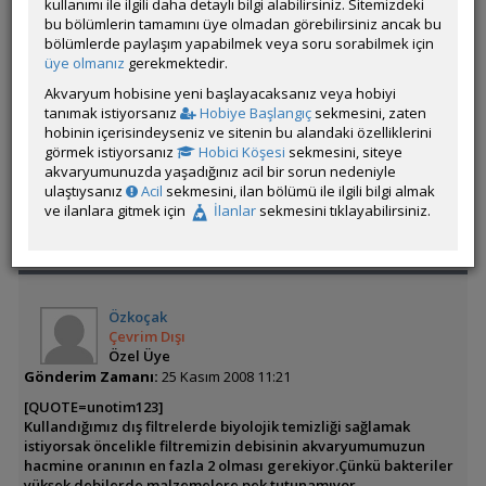
kullanımı ile ilgili daha detaylı bilgi alabilirsiniz. Sitemizdeki
[/QUOTE]
bu bölümlerin tamamını üye olmadan görebilirsiniz ancak bu
bölümlerde paylaşım yapabilmek veya soru sorabilmek için
Ekrem bey, dış filtreye hem biyolojik, hem de mekanik temizliğe
üye olmanız
gerekmektedir.
destek olarak kullanılmasının ne gibi sakıncaları olabilir?
Akvaryum hobisine yeni başlayacaksanız veya hobiyi
Üretilen tüm dış filtrelerin kullanma kılavuzun da, hem
tanımak istiyorsanız
Hobiye Başlangıç
sekmesini, zaten
biyolojik, hem mekanik temizlik yapar diyor.
hobinin içerisindeyseniz ve sitenin bu alandaki özelliklerini
görmek istiyorsanız
Hobici Köşesi
sekmesini, siteye
akvaryumunuzda yaşadığınız acil bir sorun nedeniyle
Üye imzalarını sadece giriş yapan üyelerimiz görebilir
ulaştıysanız
Acil
sekmesini, ilan bölümü ile ilgili bilgi almak
ve ilanlara gitmek için
İlanlar
sekmesini tıklayabilirsiniz.
ÖM
Özkoçak
Çevrim Dışı
Özel Üye
Gönderim Zamanı:
25 Kasım 2008 11:21
[QUOTE=unotim123]
Kullandığımız dış filtrelerde biyolojik temizliği sağlamak
istiyorsak öncelikle filtremizin debisinin akvaryumumuzun
hacmine oranının en fazla 2 olması gerekiyor.Çünkü bakteriler
yüksek debilerde malzemelere pek tutunamıyor.