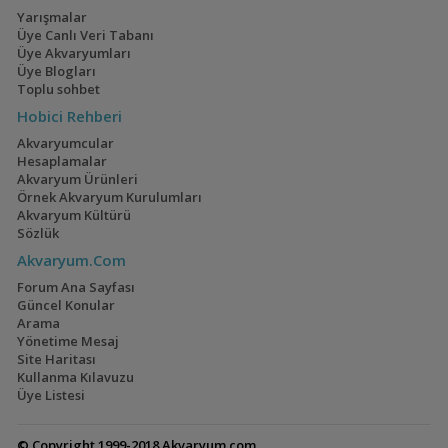
Yarışmalar
Üye Canlı Veri Tabanı
Üye Akvaryumları
Üye Blogları
Toplu sohbet
Hobici Rehberi
Akvaryumcular
Hesaplamalar
Akvaryum Ürünleri
Örnek Akvaryum Kurulumları
Akvaryum Kültürü
Sözlük
Akvaryum.Com
Forum Ana Sayfası
Güncel Konular
Arama
Yönetime Mesaj
Site Haritası
Kullanma Kılavuzu
Üye Listesi
© Copyright 1999-2018 Akvaryum.com