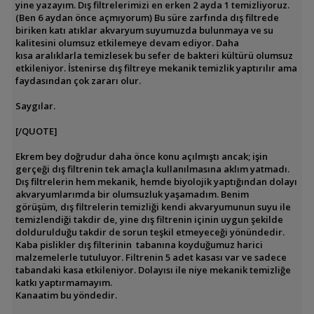
yine yazayım. Dış filtrelerimizi en erken 2 ayda 1 temizliyoruz.
(Ben 6 aydan önce açmıyorum) Bu süre zarfında dış filtrede
biriken katı atıklar akvaryum suyumuzda bulunmaya ve su
kalitesini olumsuz etkilemeye devam ediyor. Daha
kısa aralıklarla temizlesek bu sefer de bakteri kültürü olumsuz
etkileniyor. İstenirse dış filtreye mekanik temizlik yaptırılır ama
faydasından çok zararı olur.
Saygılar.
[/QUOTE]
Ekrem bey doğrudur daha önce konu açılmıştı ancak; işin
gerçeği dış filtrenin tek amaçla kullanılmasına aklım yatmadı.
Dış filtrelerin hem mekanik, hemde biyolojik yaptığından dolayı
akvaryumlarımda bir olumsuzluk yaşamadım. Benim
görüşüm, dış filtrelerin temizliği kendi akvaryumunun suyu ile
temizlendiği takdir de, yine dış filtrenin içinin uygun şekilde
doldurulduğu takdir de sorun teşkil etmeyeceği yönündedir.
Kaba pislikler dış filterinin tabanına koyduğumuz harici
malzemelerle tutuluyor. Filtrenin 5 adet kasası var ve sadece
tabandaki kasa etkileniyor. Dolayısı ile niye mekanik temizliğe
katkı yaptırmamayım.
Kanaatim bu yöndedir.