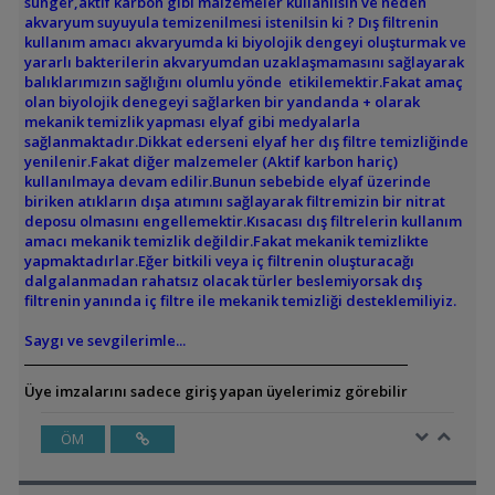
sünger,aktif karbon gibi malzemeler kullanılsın ve neden
akvaryum suyuyula temizenilmesi istenilsin ki ? Dış filtrenin
kullanım amacı akvaryumda ki biyolojik dengeyi oluşturmak ve
yararlı bakterilerin akvaryumdan uzaklaşmamasını sağlayarak
balıklarımızın sağlığını olumlu yönde etikilemektir.Fakat amaç
olan biyolojik denegeyi sağlarken bir yandanda + olarak
mekanik temizlik yapması elyaf gibi medyalarla
sağlanmaktadır.Dikkat ederseni elyaf her dış filtre temizliğinde
yenilenir.Fakat diğer malzemeler (Aktif karbon hariç)
kullanılmaya devam edilir.Bunun sebebide elyaf üzerinde
biriken atıkların dışa atımını sağlayarak filtremizin bir nitrat
deposu olmasını engellemektir.Kısacası dış filtrelerin kullanım
amacı mekanik temizlik değildir.Fakat mekanik temizlikte
yapmaktadırlar.Eğer bitkili veya iç filtrenin oluşturacağı
dalgalanmadan rahatsız olacak türler beslemiyorsak dış
filtrenin yanında iç filtre ile mekanik temizliği desteklemiliyiz.
Saygı ve sevgilerimle...
Üye imzalarını sadece giriş yapan üyelerimiz görebilir
ÖM