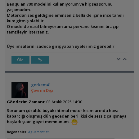
Ben şu an 700 modelini kullanıyorum ve hiç ses sorunu
yaşamadım.
Motordan ses geldiğine eminseniz belki de içine ince taneli
kum gitmiş olabilir.
O modelde nasıl bilmiyorum ama pervane kısmını bi açıp
temzileyin isterseniz.
Üye imzalarını sadece giriş yapan üyelerimiz görebilir
ÖM
gorkem41
Çevrim Dışı
Gönderim Zamanı:
03 Aralık 2025 14:30
Sorunum çözüldü büyük ihtimal motor kısımlarında hava
kabarcığı oluşmuş dün geceden beri ikisi de sessiz çalışmaya
başladı şuan gayet memnunum..
Beğenenler:
Aguamentist
,