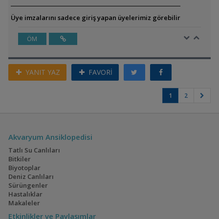
Üye imzalarını sadece giriş yapan üyelerimiz görebilir
ÖM
YANIT YAZ
FAVORİ
1
2
Akvaryum Ansiklopedisi
Tatlı Su Canlıları
Bitkiler
Biyotoplar
Deniz Canlıları
Sürüngenler
Hastalıklar
Makaleler
Etkinlikler ve Paylaşımlar