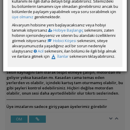
kullanımı ile ilgili daha detaylı bilgi alabilirsiniz. Sitemizdeki
bu bölümlerin tamamını üye olmadan görebilirsiniz ancak bu
bölümlerde paylaşım yapabilmek veya soru sorabilmek için
Üye imzalarını sadece giriş yapan üyelerimiz görebilir
üye olmanız
gerekmektedir.
ÖM
Akvaryum hobisine yeni başlayacaksanız veya hobiyi
tanımak istiyorsanız
Hobiye Başlangıç
sekmesini, zaten
hobinin içerisindeyseniz ve sitenin bu alandaki özelliklerini
görmek istiyorsanız
Hobici Köşesi
sekmesini, siteye
akvaryumunuzda yaşadığınız acil bir sorun nedeniyle
dimbeleth
ulaştıysanız
Acil
sekmesini, ilan bölümü ile ilgili bilgi almak
Çevrim Dışı
ve ilanlara gitmek için
İlanlar
sekmesini tıklayabilirsiniz.
Gönderim Zamanı:
02 Aralık 2025 12:07
Sesin kaynağını tam olarak tespit etmeye çalışın, motordan mı
geliyor yoksa kasadan mı. Kasadan cama temas eden
yerlerden vs olabilir, içindeki kartuş tam oturmamış olabilir, bu
gibi şeyleri kontrol edebilirsiniz. Hiçbiri değilse motordan
olabilir, onun sesi daha ayırtedilebilir olur tıkırtı seslerinden.
Üye imzalarını sadece giriş yapan üyelerimiz görebilir
ÖM