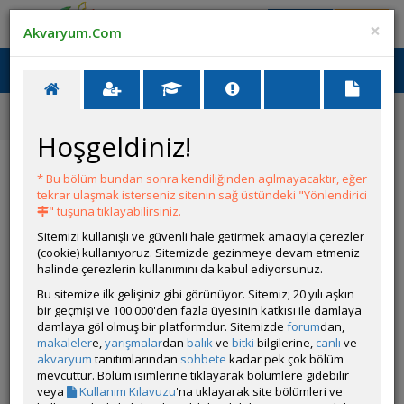
Giriş Yap
Üye Ol
×
Akvaryum.Com
Ana Menü
Toggl
naviga
Forum
Yeni Üye Forumu
Aquael Fzn Pro 400 Ses Sorunu
Hoşgeldiniz!
Aquael Fzn Pro 400 Ses Sorunu
* Bu bölüm bundan sonra kendiliğinden açılmayacaktır, eğer
tekrar ulaşmak isterseniz sitenin sağ üstündeki "Yönlendirici
Git
YANIT YAZ
" tuşuna tıklayabilirsiniz.
Sitemizi kullanışlı ve güvenli hale getirmek amacıyla çerezler
(cookie) kullanıyoruz. Sitemizde gezinmeye devam etmeniz
gorkem41
halinde çerezlerin kullanımını da kabul ediyorsunuz.
Çevrim Dışı
Bu sitemize ilk gelişiniz gibi görünüyor. Sitemiz; 20 yılı aşkın
Gönderim Zamanı:
bir geçmişi ve 100.000'den fazla üyesinin katkısı ile damlaya
02 Aralık 2025 12:00
damlaya göl olmuş bir platformdur. Sitemizde
forum
dan,
Merhabalar 2 adet aquael fzn pro 400 aldım ilk kurulumda
makaleler
e,
yarışmalar
dan
balık
ve
bitki
bilgilerine,
canlı
ve
birisi sesli çalışıyordu 20 dk sonra ses yapmayı bıraktı, ikisi'de 8-
akvaryum
tanıtımlarından
sohbete
kadar pek çok bölüm
9 saat boyunca gayet sessiz çalıştı sonrasında ikisinde'de tıkırtı
mevcuttur. Bölüm isimlerine tıklayarak bölümlere gidebilir
benzeri ses yapmaya başladı bu sesin kaynagı ne olabilir
veya
Kullanım Kılavuzu
'na tıklayarak site bölümleri ve
yardımcı olursanız sevinirim..