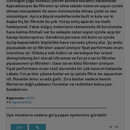
Gördüğün çoğu olumsuz yorum aslında kullanıcı hatasından
kaynaklanıyor.Bu filtrenin iyi olma sebebi motorun suyun içinde
olması münasebeti ile sesin minimumda olması çünki su sesi
sönümlüyor. Ayrıca Büyük modellerinde built in kule var ki
başka hiç bir filtrede bu yok. Yüzey emiş aparatı ise multi
fonksiyonel. Fakat dalgıç motorların tamamında ilk kurulumda
hava kalma ihtimali var bu sebeple zaten suyun içinde açıp bir
havayı kusturuyoruz. Gerekirse pervane mil kısmı su içinde
açılıp kapatılabilir böylelikle hava varsada çıkmış olur. Şu anda
piyasadaki en iyi filtreleri aquel üretiyor fiyat performans oranı
inanılmaz iyi. Oldukça eski hobici ve neredeyse her ürünü
deneyimlemiş biri olarak Ultramax ve fzn pro serisi filtreler
piyasanınen iyi filtreleri. Oase ise en kötü filtreleri üretiyor.
Fiyat performans oranı rezil durumda bir çok tasarım hatasıda
cabası. Fzn prolar çıkana kadar en iyi şelale filtre ise aquaclear
idi. fluvalde ikinci sırada gelir. Zira bunlar sadece benim
fikirlerim değil yabbancı forumlar ve redditten bolca yazı
bulabilirsin.
Beğenenler:
MCY4
,
+1:
Aguamentist
,
Üye imzalarını sadece giriş yapan üyelerimiz görebilir
ÖM