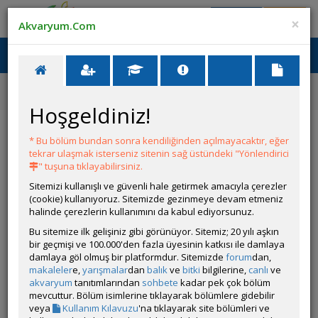
Giriş Yap
Üye Ol
×
Akvaryum.Com
Ana Menü
Toggl
naviga
Ana Sayfa
Tatlı Su Canlıları
Malawi Cichlidleri
Placidochromis phenochilus
Hoşgeldiniz!
Placidochromis phenochilus
* Bu bölüm bundan sonra kendiliğinden açılmayacaktır, eğer
tekrar ulaşmak isterseniz sitenin sağ üstündeki "Yönlendirici
" tuşuna tıklayabilirsiniz.
Sitemizi kullanışlı ve güvenli hale getirmek amacıyla çerezler
(cookie) kullanıyoruz. Sitemizde gezinmeye devam etmeniz
halinde çerezlerin kullanımını da kabul ediyorsunuz.
Bu sitemize ilk gelişiniz gibi görünüyor. Sitemiz; 20 yılı aşkın
bir geçmişi ve 100.000'den fazla üyesinin katkısı ile damlaya
Grubun Diğer Türleri
damlaya göl olmuş bir platformdur. Sitemizde
forum
dan,
makaleler
e,
yarışmalar
dan
balık
ve
bitki
bilgilerine,
canlı
ve
akvaryum
tanıtımlarından
sohbete
kadar pek çok bölüm
Liste
mevcuttur. Bölüm isimlerine tıklayarak bölümlere gidebilir
veya
Kullanım Kılavuzu
'na tıklayarak site bölümleri ve