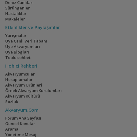
Deniz Canlıları
Sürüngenler
Hastalıklar
Makaleler
Copadichromis borleyi
Etkinlikler ve Paylaşımlar
Yarışmalar
Üye Canlı Veri Tabanı
Üye Akvaryumları
Copadichromis
Üye Blogları
chrysonotus
Toplu sohbet
Hobici Rehberi
Akvaryumcular
Copadichromis
Hesaplamalar
conophoros
Akvaryum Ürünleri
Örnek Akvaryum Kurulumları
Akvaryum Kültürü
Sözlük
Copadichromis
Akvaryum.Com
cyaneus
Forum Ana Sayfası
Güncel Konular
Arama
Yönetime Mesaj