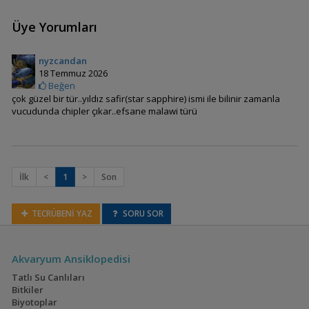
Cichlid)
Üye Yorumları
Champsochromis
nyzcandan
spilorhynchus
18 Temmuz 2026
Beğen
çok güzel bir tür..yıldız safir(star sapphire) ismi ile bilinir zamanla
vucudunda chipler çıkar..efsane malawi türü
Chilotilapia euchilus
İlk
<
1
>
Son
Chilotilapia rhoadesii
TECRÜBENİ YAZ
SORU SOR
Akvaryum Ansiklopedisi
Copadichromis azureus
Tatlı Su Canlıları
(Azur Cichlid)
Bitkiler
Biyotoplar