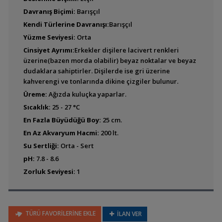
Davranış Biçimi:
Barışçıl
Buccochromis
heterotaenia
Kendi Türlerine Davranışı:
Barışçıl
Yüzme Seviyesi:
Orta
Cinsiyet Ayrımı:
Erkekler dişilere lacivert renkleri
üzerine(bazen morda olabilir) beyaz noktalar ve beyaz
Buccochromis lepturus
dudaklara sahiptirler. Dişilerde ise gri üzerine
kahverengi ve tonlarında dikine çizgiler bulunur.
Üreme:
Ağızda kuluçka yaparlar.
Sıcaklık:
25 - 27 °C
Buccochromis
rhoadesii (Sarı
En Fazla Büyüdüğü Boy:
25 cm.
Lepturus)
En Az Akvaryum Hacmi:
200 lt.
Su Sertliği:
Orta - Sert
pH:
7.8 - 8.6
Caprichromis liemi
Zorluk Seviyesi:
1
Champsochromis
TÜRÜ FAVORİLERİNE EKLE
caeruleus (Trout
İLAN VER