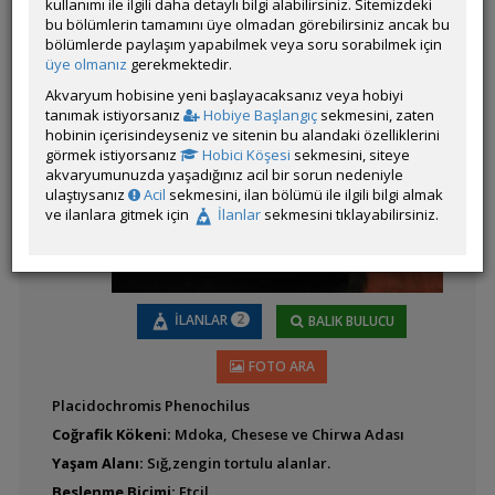
kullanımı ile ilgili daha detaylı bilgi alabilirsiniz. Sitemizdeki
bu bölümlerin tamamını üye olmadan görebilirsiniz ancak bu
bölümlerde paylaşım yapabilmek veya soru sorabilmek için
Latince
üye olmanız
gerekmektedir.
Şeker Pembe
Adı:
Akvaryum hobisine yeni başlayacaksanız veya hobiyi
tanımak istiyorsanız
Hobiye Başlangıç
sekmesini, zaten
hobinin içerisindeyseniz ve sitenin bu alandaki özelliklerini
görmek istiyorsanız
Hobici Köşesi
sekmesini, siteye
akvaryumunuzda yaşadığınız acil bir sorun nedeniyle
ulaştıysanız
Acil
sekmesini, ilan bölümü ile ilgili bilgi almak
Calico
ve ilanlara gitmek için
İlanlar
sekmesini tıklayabilirsiniz.
Aristochromis Christyi
2
İLANLAR
BALIK BULUCU
FOTO ARA
Astatotilapia calliptera
Placidochromis Phenochilus
' chizumulu '
Coğrafik Kökeni:
Mdoka, Chesese ve Chirwa Adası
Yaşam Alanı:
Sığ,zengin tortulu alanlar.
Beslenme Biçimi:
Etçil