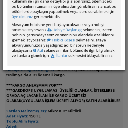
kullanımı ile ilgili daha detaylı bilgi alabilirsiniz. Sitemizdeki
bu bölümlerin tamamını üye olmadan görebilirsiniz ancak bu
İlanın Bulunduğu Kategoriler:
Yem
,
Tüm İlanlar
bölümlerde paylaşım yapabilmek veya soru sorabilmek için
<< Önceki İlan
-
Sonraki İlan >>
üye olmanız
gerekmektedir.
Akvaryum hobisine yeni başlayacaksanız veya hobiyi
tanımak istiyorsanız
Hobiye Başlangıç
sekmesini, zaten
nikon_
hobinin içerisindeyseniz ve sitenin bu alandaki özelliklerini
Çevrim Dışı
görmek istiyorsanız
Hobici Köşesi
sekmesini, siteye
Kıdemli Akvarist
akvaryumunuzda yaşadığınız acil bir sorun nedeniyle
Son Güncelleme Zamanı:
13 Saat 4 Dakika
önce
ulaştıysanız
Acil
sekmesini, ilan bölümü ile ilgili bilgi almak
İl / İlçe / Semt:
Ankara / Etimesgut / Seyhsamil
ve ilanlara gitmek için
İlanlar
sekmesini tıklayabilirsiniz.
İrtibat Bilgileri:
0544 5908008 (öm veya makul saatler
içerisinde wp'den)
Nakliye ile İlgili Ek Bilgiler:
Ankara, Eryaman 3. Etap elden
teslim ya da alıcı ödemeli kargo.
***KARGO ANLAŞMAM YOK***
***GARDROPS UYGULAMASI ÜYELİĞİ OLANLAR, İSTERLERSE
ORADA AÇILACAK İLAN İLE KARGO ÜCRETSİZ
OLARAK(UYGULAMA İŞLEM ÜCRETİ ALIYOR) SATIN ALABİLİRLER
Satılan Malzeme(ler):
Mikro Kurt Kültürü
Adet Fiyatı:
150 TL
Toplu Alım Fiyatı:
Adedi: