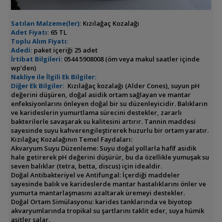
Satılan Malzeme(ler):
Kızılağaç Kozalağı
Adet Fiyatı:
65 TL
Toplu Alım Fiyatı:
Adedi:
paket içeriği 25 adet
İrtibat Bilgileri:
0544 5908008 (öm veya makul saatler içinde
wp'den)
Nakliye ile İlgili Ek Bilgiler:
Diğer Ek Bilgiler:
Kızılağaç kozalağı (Alder Cones), suyun pH
değerini düşüren, doğal asidik ortam sağlayan ve mantar
enfeksiyonlarını önleyen doğal bir su düzenleyicidir. Balıkların
ve karideslerin yumurtlama sürecini destekler, zararlı
bakterilerle savaşarak su kalitesini artırır. Tannin maddesi
sayesinde suyu kahverengileştirerek huzurlu bir ortam yaratır.
Kızılağaç Kozalağının Temel Faydaları:
Akvaryum Suyu Düzenleme: Suyu doğal yollarla hafif asidik
hale getirerek pH değerini düşürür, bu da özellikle yumuşak su
seven balıklar (tetra, betta, discus) için idealdir.
Doğal Antibakteriyel ve Antifungal: İçerdiği maddeler
sayesinde balık ve karideslerde mantar hastalıklarını önler ve
yumurta mantarlaşmasını azaltarak üremeyi destekler.
Doğal Ortam Simülasyonu: karides tanklarında ve biyotop
akvaryumlarında tropikal su şartlarını taklit eder, suya hümik
asitler salar.