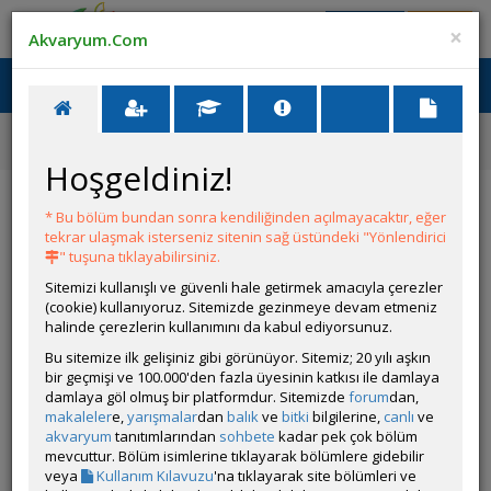
Giriş Yap
Üye Ol
×
Akvaryum.Com
Ana Menü
Toggl
naviga
Ana Sayfa
Yem İlanları
Mikro Kurt Kültürü, Kızılağaç Kozalağı
Hoşgeldiniz!
Mikro Kurt Kültürü, Kızılağaç Kozalağı
* Bu bölüm bundan sonra kendiliğinden açılmayacaktır, eğer
tekrar ulaşmak isterseniz sitenin sağ üstündeki "Yönlendirici
ÜYENİN DİĞER İLANLARI
" tuşuna tıklayabilirsiniz.
Sitemizi kullanışlı ve güvenli hale getirmek amacıyla çerezler
Mangrow Üstü Anubiaslar(yeni), Cüce
(cookie) kullanıyoruz. Sitemizde gezinmeye devam etmeniz
Cyrptocoryne
halinde çerezlerin kullanımını da kabul ediyorsunuz.
Satıyorum
Anubias barteri var. Nana , Microsorium windelov
Bu sitemize ilk gelişiniz gibi görünüyor. Sitemiz; 20 yılı aşkın
bir geçmişi ve 100.000'den fazla üyesinin katkısı ile damlaya
Melek Çift, Red Cap Oranda Japon
damlaya göl olmuş bir platformdur. Sitemizde
forum
dan,
Satıyorum
makaleler
e,
yarışmalar
dan
balık
ve
bitki
bilgilerine,
canlı
ve
Ancistrus sp. (Cüce Vatoz - Boynuzlu Vatoz), Betta
akvaryum
tanıtımlarından
sohbete
kadar pek çok bölüm
splendens (Beta), Carassius auratus (Japon Balığı),
mevcuttur. Bölüm isimlerine tıklayarak bölümlere gidebilir
Pterophyllum scalare (Melek)
veya
Kullanım Kılavuzu
'na tıklayarak site bölümleri ve