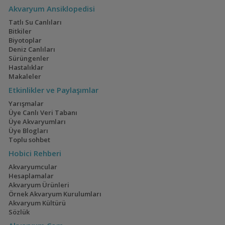
Akvaryum Ansiklopedisi
Tatlı Su Canlıları
Bitkiler
Biyotoplar
Deniz Canlıları
Sürüngenler
Hastalıklar
Makaleler
Etkinlikler ve Paylaşımlar
Yarışmalar
Üye Canlı Veri Tabanı
Üye Akvaryumları
Üye Blogları
Toplu sohbet
Hobici Rehberi
Akvaryumcular
Hesaplamalar
Akvaryum Ürünleri
Örnek Akvaryum Kurulumları
Akvaryum Kültürü
Sözlük