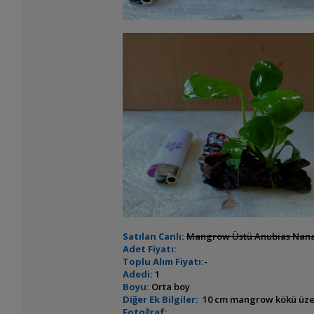
Satılan Canlı:
Mangrow Üstü Anubias Nan
Adet Fiyatı:
Toplu Alım Fiyatı:
-
Adedi:
1
Boyu:
Orta boy
Diğer Ek Bilgiler:
10 cm mangrow kökü üzerine
Fotoğraf: