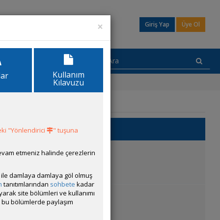
×
Giriş Yap
Üye Ol
Kullanım
lar
Kılavuzu
eme
ki "Yönlendirici
" tuşuna
:
02 Ağustos 2026 11:22
devam etmeniz halinde çerezlerin
ısı ile damlaya damlaya göl olmuş
m
tanıtımlarından
sohbete
kadar
ayarak site bölümleri ve kullanımı
:
02 Ağustos 2026 11:22
cak bu bölümlerde paylaşım