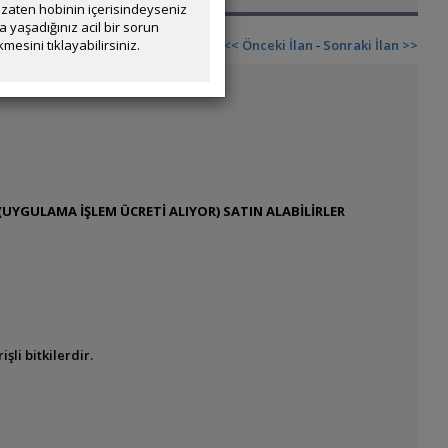
zaten hobinin içerisindeyseniz
yaşadığınız acil bir sorun
mesini tıklayabilirsiniz.
<< Önceki İlan
-
Sonraki İlan >>
UYGULAMA İŞLEM ÜCRETİ ALIYOR) SATIN ALABİLİRLER
li bitkilerdir.