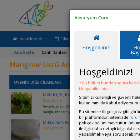
Akvaryum.Com
Ansiklopedi
Etkinlik-Paylaşım
Rehber
Hoşgeldiniz!
Ho
Baş
Ana Sayfa
Canlı İlanları
Mangrow Üstü Anubiaslar(yeni), 
Mangrow Üstü Anubiaslar(yeni), Cüce 
Hoşgeldiniz!
ÜYENİN DİĞER İLANLARI
* Bu bölüm bundan sonra kendili
tıklayabilirsiniz.
Melek Çift, Red Cap Oranda Japon
Sitemizi kullanışlı ve güvenli h
Satıyorum
kullanımını da kabul ediyorsunu
Ancistrus sp. (Cüce Vatoz - Boynuzlu Vatoz), Betta splen
Bu sitemize ilk gelişiniz gibi gö
Balığı), Pterophyllum scalare (Melek)
bir platformdur. Sitemizde
foru
Mikro Kurt Kültürü, Kızılağaç Kozalağı
pek çok bölüm mevcuttur. Bölüm 
Satıyorum
ile ilgili daha detaylı bilgi ala
yapabilmek veya soru sorabilme