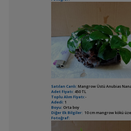
Satılan Canlı:
Mangrow Üstü Anubias Nana
Adet Fiyatı:
450 TL
Toplu Alım Fiyatı:
-
Adedi:
1
Boyu:
Orta boy
Diğer Ek Bilgiler:
10 cm mangrow kökü üzerine
Fotoğraf: