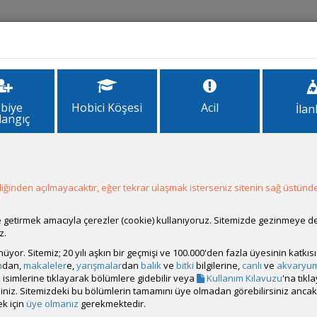
İlanlar
Forum
Site Bilgi
biye
Hobici Köşesi
Acil
İlan
langıç
Cüce Cyrptocoryne
Cyrptocoryne
Kategori
Son Güncell
ğinden açılmayacaktır, eğer tekrar ulaşmak isterseniz sitenin sağ üstünde
Canlı
Güncellenme
ale getirmek amacıyla çerezler (cookie) kullanıyoruz. Sitemizde gezinmeye 
z.
dens (Beta), Carassius auratus (Japon
rünüyor. Sitemiz; 20 yılı aşkın bir geçmişi ve 100.000'den fazla üyesinin katk
m
dan,
makaleler
e,
yarışmalar
dan
balık
ve
bitki
bilgilerine,
canlı
ve
akvaryu
isimlerine tıklayarak bölümlere gidebilir veya
Kullanım Kılavuzu
'na tıkl
Yem
Güncellenme
bilirsiniz. Sitemizdeki bu bölümlerin tamamını üye olmadan görebilirsiniz an
k için
üye olmanız
gerekmektedir.