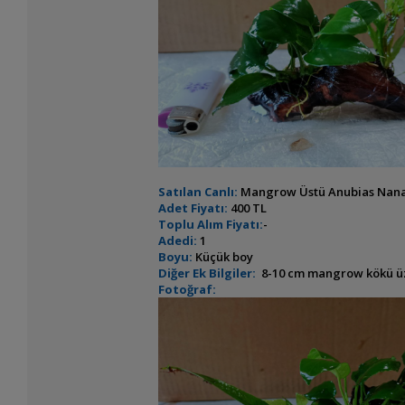
Satılan Canlı:
Mangrow Üstü Anubias Nana 
Adet Fiyatı:
400 TL
Toplu Alım Fiyatı:
-
Adedi:
1
Boyu:
Küçük boy
Diğer Ek Bilgiler:
8-10 cm mangrow kökü üzeri
Fotoğraf: