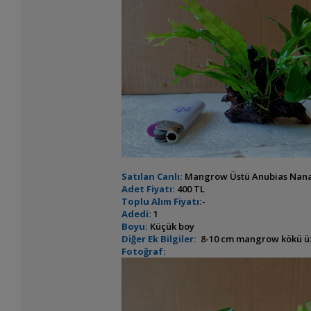
Satılan Canlı:
Mangrow Üstü Anubias Nana
Adet Fiyatı:
400 TL
Toplu Alım Fiyatı:
-
Adedi:
1
Boyu:
Küçük boy
Diğer Ek Bilgiler:
8-10 cm mangrow kökü üzeri
Fotoğraf: