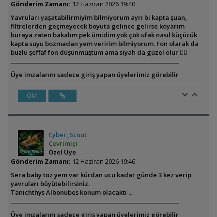
Gönderim Zamanı:
12 Haziran 2026 19:40
Yavruları yaşatabilirmiyim bilmiyorum ayrı bi kapta şuan,
filtrelerden geçmeyecek boyuta gelince gelirse koyarım
buraya zaten bakalım pek ümidim yok çok ufak nasıl küçücük
kapta suyu bozmadan yem veririm bilmiyorum. Fon olarak da
buzlu şeffaf fon düşünmüştüm ama siyah da güzel olur 👍🏼
Üye imzalarını sadece giriş yapan üyelerimiz görebilir
ÖM
Cyber_Scout
Çevrimiçi
Özel Üye
Gönderim Zamanı:
12 Haziran 2026 19:46
Sera baby toz yem var kürdan ucu kadar günde 3 kez verip
yavruları büyütebilirsiniz.
Tanichthys Albonubes konum olacaktı ...
Üye imzalarını sadece giriş yapan üyelerimiz görebilir