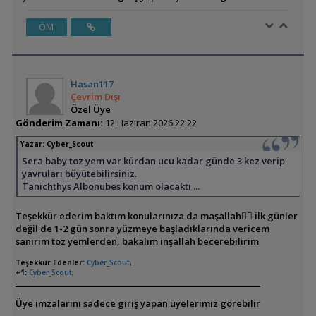
ÖM
Hasan117
Çevrim Dışı
Özel Üye
Gönderim Zamanı:
12 Haziran 2026 22:22
Yazar:
Cyber_Scout
Sera baby toz yem var kürdan ucu kadar günde 3 kez verip
yavruları büyütebilirsiniz.
Tanichthys Albonubes konum olacaktı ...
Teşekkür ederim baktım konularınıza da maşallah👍🏼 ilk günler
değil de 1-2 gün sonra yüzmeye başladıklarında vericem
sanırım toz yemlerden, bakalım inşallah becerebilirim
Teşekkür Edenler:
Cyber_Scout
,
+1:
Cyber_Scout
,
Üye imzalarını sadece giriş yapan üyelerimiz görebilir