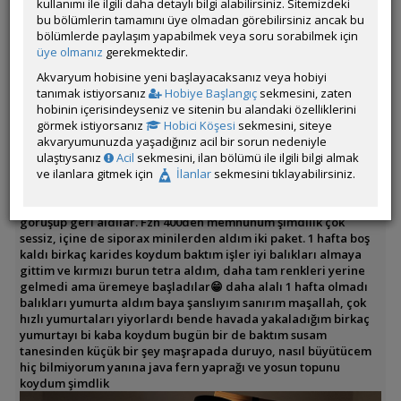
kullanımı ile ilgili daha detaylı bilgi alabilirsiniz. Sitemizdeki
Tankın Yaşı: 1 hafta
bu bölümlerin tamamını üye olmadan görebilirsiniz ancak bu
Filtrasyon ve Işıklandırma: Aquael fzn 400 ve Aquawing AQ680
bölümlerde paylaşım yapabilmek veya soru sorabilmek için
Yüzey Emici. Işık led ampul
üye olmanız
gerekmektedir.
Tasarım ve Dekorasyon: tabanda iri lav kayaları az miktarda
üstüne sarı silis kum, bahçelerden bulduğum kayalar.
Akvaryum hobisine yeni başlayacaksanız veya hobiyi
tanımak istiyorsanız
Hobiye Başlangıç
sekmesini, zaten
Merhaba arkadaşlar 4 yıldır walstad metoduyla kurduğum
hobinin içerisindeyseniz ve sitenin bu alandaki özelliklerini
yoğun bitkili akvaryumdan sonra biraz daha sade bir tasarım
görmek istiyorsanız
Hobici Köşesi
sekmesini, siteye
için böyle bir akvaryum kurdum, filtre olarak fzn 700 almıştım
akvaryumunuzda yaşadığınız acil bir sorun nedeniyle
çok büyük geldi kumları bile aşındırdı:) 400 modeline geçiş
ulaştıysanız
Acil
sekmesini, ilan bölümü ile ilgili bilgi almak
yaptım sağolsun kadıköyde aquarubi petshop çok yardımcı
ve ilanlara gitmek için
İlanlar
sekmesini tıklayabilirsiniz.
oldu, daha önce de yine onlardan water bear almıştım o da çok
sesli diye geri vermek istedim sağolsunlar filtrenin temsilcisiyle
görüşüp geri aldılar. Fzn 400den memnunum şimdilik çok
sessiz, içine de siporax minilerden aldım iki paket. 1 hafta boş
kaldı birkaç karides koydum baktım işler iyi balıkları almaya
gittim ve kırmızı burun tetra aldım, daha tam renkleri yerine
gelmedi ama üremeye başladılar😁 daha alalı 1 hafta olmadı
balıkları yumurta aldım baya şanslıyım sanırım maşallah, çok
hızlı yumurtaları yiyorlardı bende havada yakaladığım birkaç
yumurtayı bi kaba koydum bugün bir de baktım susam
tanesinden küçük bir şey maşrapada duruyo, nasıl büyütücem
hiç bilmiyorum yanına java fern yaprağı ve yosun topunu
koydum şimdlik