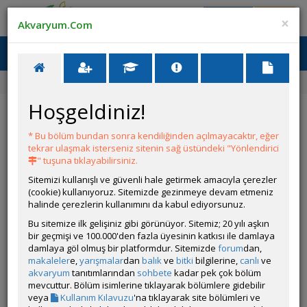
Giriş Yap
Üye Ol
×
Akvaryum.Com
Ana Menü
Toggl
naviga
Forum
Akvaryum Tanıtımı
Yeni Tetra Akvaryumum
Hoşgeldiniz!
Yeni Tetra Akvaryumum
* Bu bölüm bundan sonra kendiliğinden açılmayacaktır, eğer
YANIT YAZ
tekrar ulaşmak isterseniz sitenin sağ üstündeki "Yönlendirici
" tuşuna tıklayabilirsiniz.
Sitemizi kullanışlı ve güvenli hale getirmek amacıyla çerezler
Hasan117
(cookie) kullanıyoruz. Sitemizde gezinmeye devam etmeniz
Çevrim Dışı
halinde çerezlerin kullanımını da kabul ediyorsunuz.
Özel Üye
Gönderim Zamanı:
Bu sitemize ilk gelişiniz gibi görünüyor. Sitemiz; 20 yılı aşkın
12 Haziran 2026 18:24
bir geçmişi ve 100.000'den fazla üyesinin katkısı ile damlaya
Ölçüler:60x22x28
damlaya göl olmuş bir platformdur. Sitemizde
forum
dan,
Canlı Türleri:10 kardinal neon tetra,
makaleler
e,
yarışmalar
dan
balık
ve
bitki
bilgilerine,
canlı
ve
7 kırmızı burun tetra,
akvaryum
tanıtımlarından
sohbete
kadar pek çok bölüm
4 beyaz bulut dağı tetra
mevcuttur. Bölüm isimlerine tıklayarak bölümlere gidebilir
3nerite salyangoz
veya
Kullanım Kılavuzu
'na tıklayarak site bölümleri ve
Bitki Türleri: java fern, java mos, yosun topları