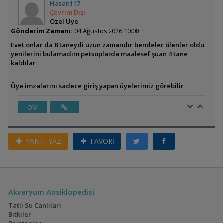
Hasan117
Çevrim Dışı
Özel Üye
Gönderim Zamanı:
04 Ağustos 2026 10:08
Evet onlar da 8 taneydi uzun zamandır bendeler ölenler oldu
yenilerini bulamadım petsoplarda maalesef şuan 4 tane
kaldılar
Üye imzalarını sadece giriş yapan üyelerimiz görebilir
ÖM
YANIT YAZ
FAVORİ
Akvaryum Ansiklopedisi
Tatlı Su Canlıları
Bitkiler
Biyotoplar