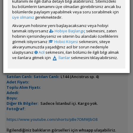
kullanımı ile ilgili daha detaylı bilgi alabilirsiniz. Sitemizdeki
İlanın Bulunduğu Kategoriler:
Kedibalıkları
,
Tüm Canlılar
,
Tüm
bu bölümlerin tamamını üye olmadan görebilirsiniz ancak bu
İlanlar
bölümlerde paylaşım yapabilmek veya soru sorabilmek için
<< Önceki İlan
-
Sonraki İlan >>
üye olmanız
gerekmektedir.
Akvaryum hobisine yeni başlayacaksanız veya hobiyi
scorpion26
tanımak istiyorsanız
Hobiye Başlangıç
sekmesini, zaten
Çevrim Dışı
hobinin içerisindeyseniz ve sitenin bu alandaki özelliklerini
Özel Üye
görmek istiyorsanız
Hobici Köşesi
sekmesini, siteye
Son Güncelleme Zamanı:
akvaryumunuzda yaşadığınız acil bir sorun nedeniyle
05 Ağustos 2026 09:17
ulaştıysanız
Acil
sekmesini, ilan bölümü ile ilgili bilgi almak
İl / İlçe / Semt:
Istanbul / Küçükçekmece / Küçükçekmece
ve ilanlara gitmek için
İlanlar
sekmesini tıklayabilirsiniz.
İrtibat Bilgileri:
05333720578
Nakliye ile İlgili Ek Bilgiler:
Satılan Canlı:
Satılan Canlı:
L144 (Ancistrus sp. 4)
Adet Fiyatı:
Toplu Alım Fiyatı:
Adedi:
Boyu:
Diğer Ek Bilgiler:
Sadece İstanbul içi. Kargo yok.
Fotoğraf:
https://www.youtube.com/shorts/pBe7OMWJbO8
İlgilendiğiniz balıkların görselleri için whsapp ulaşabiliriz.