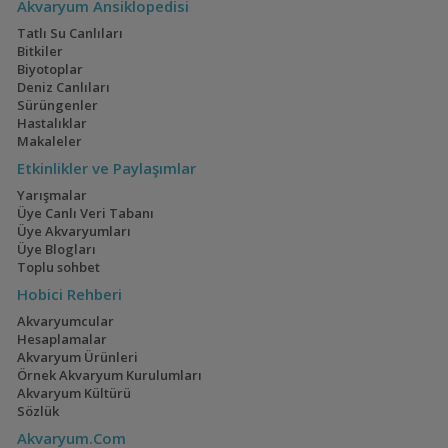
Akvaryum Ansiklopedisi
Tatlı Su Canlıları
Bitkiler
Biyotoplar
Deniz Canlıları
Sürüngenler
Hastalıklar
Makaleler
Etkinlikler ve Paylaşımlar
Yarışmalar
Üye Canlı Veri Tabanı
Üye Akvaryumları
Üye Blogları
Toplu sohbet
Hobici Rehberi
Akvaryumcular
Hesaplamalar
Akvaryum Ürünleri
Örnek Akvaryum Kurulumları
Akvaryum Kültürü
Sözlük
Akvaryum.Com