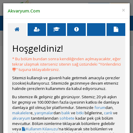
Giriş Yap
Üye Ol
×
Akvaryum.Com
Ana Menü
Toggl
naviga
Ana Sayfa
Canlı İlanları
L144 Longfin/düz/lda16 Vatozlar
Hoşgeldiniz!
L144 Longfin/düz/lda16 Vatozlar
* Bu bölüm bundan sonra kendiliğinden açılmayacaktır, eğer
tekrar ulaşmak isterseniz sitenin sağ üstündeki "Yönlendirici
ÜYENİN DİĞER İLANLARI
" tuşuna tıklayabilirsiniz.
Sitemizi kullanışlı ve güvenli hale getirmek amacıyla çerezler
Mikrofex & Su Piresi & Mikrokurt
(cookie) kullanıyoruz. Sitemizde gezinmeye devam etmeniz
Satıyorum
halinde çerezlerin kullanımını da kabul ediyorsunuz.
Bu sitemize ilk gelişiniz gibi görünüyor. Sitemiz; 20 yılı aşkın
bir geçmişi ve 100.000'den fazla üyesinin katkısı ile damlaya
Leleupi & Brichardi & 4 Çeşit Nadir Endler
damlaya göl olmuş bir platformdur. Sitemizde
forum
dan,
Satıyorum
makaleler
e,
yarışmalar
dan
balık
ve
bitki
bilgilerine,
canlı
ve
akvaryum
tanıtımlarından
sohbete
kadar pek çok bölüm
mevcuttur. Bölüm isimlerine tıklayarak bölümlere gidebilir
veya
Kullanım Kılavuzu
'na tıklayarak site bölümleri ve