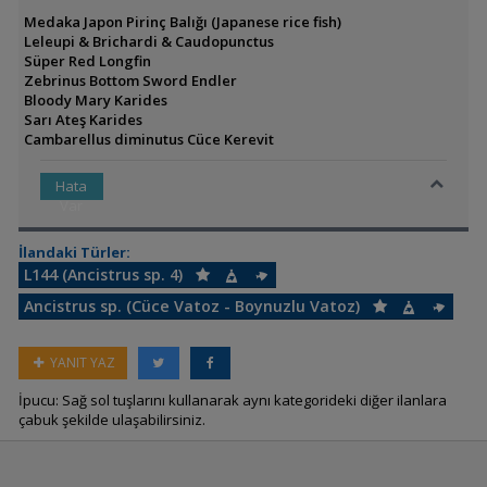
Medaka Japon Pirinç Balığı (Japanese rice fish)
Leleupi & Brichardi & Caudopunctus
Süper Red Longfin
Zebrinus Bottom Sword Endler
Bloody Mary Karides
Sarı Ateş Karides
Cambarellus diminutus Cüce Kerevit
Hata
Var
İlandaki Türler:
L144 (Ancistrus sp. 4)
Ancistrus sp. (Cüce Vatoz - Boynuzlu Vatoz)
YANIT YAZ
İpucu: Sağ sol tuşlarını kullanarak aynı kategorideki diğer ilanlara
çabuk şekilde ulaşabilirsiniz.