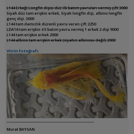
L144 Erkeği Longfin dişisi düz ilk batım yavruları vermiş çift 3000
Siyah düz tam erişkin erkek, Siyah longfin dişi, albino longfin
genç dişi. 3000
L144 tam damızlık düzenli yavru veren çift 2250
LDA16 tam erişkin 4 5 batım yavru vermiş 1 erkek 2 dişi 9000
L144 tam erişkin erkek 2000
L144 albino tam erişkin erkek (siyahın albinosu değil) 2000
Vitrin Fotoğrafı:
Murat BAYSAN