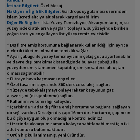
Adedi:
1
İrtibat Bilgileri:
Özel Mesaj
Nakliye ile İlgili Ek Bilgiler:
Gardrops uygulaması üzerinden
işlem ücreti alıcıya ait olarak kargolayabilirim
Diğer Ek Bilgiler:
Ista Yüzey Temizleyici; Akvaryumlar için, su
yüzeyindeki atıkları ve yağları toplayan, su yüzeyinde biriken
yoğun tortuyu engelleyen üst yüzey temizleyicisidir.
* Dış filtre emiş hortumuna bağlanarak kullanıldığı için ayrıca
elektrik tüketimi olmadan temizlik sağlar.
* Ayar çubuğu ile yüzey temizleyicinin çekiş gücü ayarlanabilir
ve devre dışı bırakılmak istendiğinde bu ayar çubuğu ile
yüzeyden emiş tamamen kapatılıp, emişin sadece alt uçtan
olması sağlanabilir.
* Filtreye hava kaçmasını engeller.
* Özel tasarımı sayesinde 360 derece su akışı sağlar.
* Yüzeyde tabakalaşmayı önleyerek tank suyunun gaz
alışverişini (oksijenlenme) sağlar.
* Kullanımı ve temizliği kolaydır.
* İçerisinde 1 adet dış filtre emiş hortumuna bağlantı sağlayan
dirseği vardır. (Dirseğin dış çapı 16mm dir. Hortum iç çapınızın
bu ölçüye uygun olup olmadığını kontrol ediniz.)
* Üzerinde akvaryum camına kolayca sabitlenebilmesi için iki
adet vantuzu bulunmaktadır.
* Ürün hiç kullanılmamış, yeni üründür.