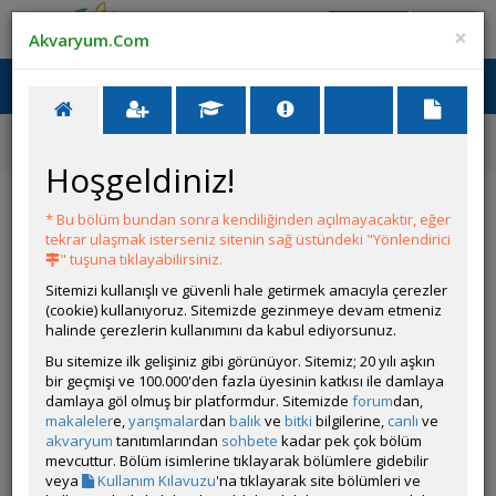
Giriş Yap
Üye Ol
×
Akvaryum.Com
Ana Menü
Toggl
naviga
Ana Sayfa
Malzeme İlanları
Ista Yüzey Temizleyici (surface Skimmer) I521
Hoşgeldiniz!
Ista Yüzey Temizleyici (surface Skimmer) I521
* Bu bölüm bundan sonra kendiliğinden açılmayacaktır, eğer
tekrar ulaşmak isterseniz sitenin sağ üstündeki "Yönlendirici
ÜYENİN DİĞER İLANLARI
" tuşuna tıklayabilirsiniz.
Sitemizi kullanışlı ve güvenli hale getirmek amacıyla çerezler
Su Piresi & Yeşil Su & Infusoria
(cookie) kullanıyoruz. Sitemizde gezinmeye devam etmeniz
Satıyorum
halinde çerezlerin kullanımını da kabul ediyorsunuz.
Bu sitemize ilk gelişiniz gibi görünüyor. Sitemiz; 20 yılı aşkın
bir geçmişi ve 100.000'den fazla üyesinin katkısı ile damlaya
Ramshorn Salyangoz (10 Adet)
damlaya göl olmuş bir platformdur. Sitemizde
forum
dan,
Satıyorum
makaleler
e,
yarışmalar
dan
balık
ve
bitki
bilgilerine,
canlı
ve
Fiyat: 200 ₺
akvaryum
tanıtımlarından
sohbete
kadar pek çok bölüm
mevcuttur. Bölüm isimlerine tıklayarak bölümlere gidebilir
veya
Kullanım Kılavuzu
'na tıklayarak site bölümleri ve
Osmocote Akıllı Kapsül Gübre ( 9 Ay Etkili)