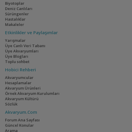
Biyotoplar
Deniz Canlıları
Sürüngenler
Hastalıklar
Makaleler
Etkinlikler ve Paylaşımlar
Yarışmalar
Üye Canlı Veri Tabanı
Üye Akvaryumları
Üye Blogları
Toplu sohbet
Hobici Rehberi
Akvaryumcular
Hesaplamalar
Akvaryum Ürünleri
Örnek Akvaryum Kurulumları
Akvaryum Kültürü
Sözlük
Akvaryum.Com
Forum Ana Sayfası
Güncel Konular
Arama