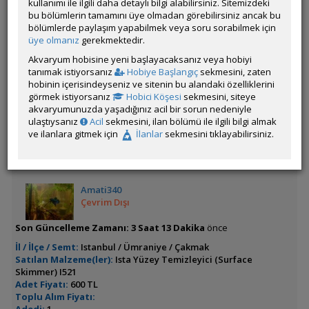
kullanımı ile ilgili daha detaylı bilgi alabilirsiniz. Sitemizdeki
Satıyorum
bu bölümlerin tamamını üye olmadan görebilirsiniz ancak bu
bölümlerde paylaşım yapabilmek veya soru sorabilmek için
üye olmanız
gerekmektedir.
Microfex( Dero Worm) & Sirke Kurdu
Akvaryum hobisine yeni başlayacaksanız veya hobiyi
Satıyorum
tanımak istiyorsanız
Hobiye Başlangıç
sekmesini, zaten
hobinin içerisindeyseniz ve sitenin bu alandaki özelliklerini
görmek istiyorsanız
Hobici Köşesi
sekmesini, siteye
akvaryumunuzda yaşadığınız acil bir sorun nedeniyle
ulaştıysanız
Acil
sekmesini, ilan bölümü ile ilgili bilgi almak
İlanın Bulunduğu Kategoriler:
Bitki Malzemeleri
,
Malzeme
,
Tüm
ve ilanlara gitmek için
İlanlar
sekmesini tıklayabilirsiniz.
İlanlar
<< Önceki İlan
-
Sonraki İlan >>
Amati340
Çevrim Dışı
Son Güncelleme Zamanı:
3 Saat 13 Dakika
önce
İl / İlçe / Semt:
Istanbul / Ümraniye / Çakmak
Satılan Malzeme(ler):
Ista Yüzey Temizleyici (Surface
Skimmer) I521
Adet Fiyatı:
600 TL
Toplu Alım Fiyatı: