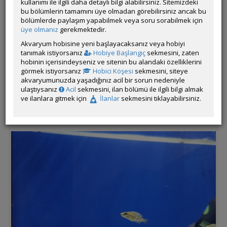
kullanımı ile ilgili daha detaylı bilgi alabilirsiniz. Sitemizdeki
Satılan Canlı:
Cyprichromis Microlepidotus Kiriza
bu bölümlerin tamamını üye olmadan görebilirsiniz ancak bu
Adet Fiyatı:
2,5 cm yavru 300 TL - 3 - 4 cm yavru 350 TL - 5+ cm
bölümlerde paylaşım yapabilmek veya soru sorabilmek için
yavru 400 TL
üye olmanız
gerekmektedir.
Toplu Alım Fiyatı:
-
Akvaryum hobisine yeni başlayacaksanız veya hobiyi
Adedi:
30-35 civarı
tanımak istiyorsanız
Hobiye Başlangıç
sekmesini, zaten
Boyu:
2,5 - 3 - 4 - 5 cm
hobinin içerisindeyseniz ve sitenin bu alandaki özelliklerini
Diğer Ek Bilgiler:
Kendi F1 damızlıklarımın yavrularıdır,
görmek istiyorsanız
Hobici Köşesi
sekmesini, siteye
tamamen yerli üretimdir ve kesinlikle safkan balıklardır,
akvaryumunuzda yaşadığınız acil bir sorun nedeniyle
damızlıklarımın anne babaları Çağıl Şahintürk F0 ithalatı
ulaştıysanız
Acil
sekmesini, ilan bölümü ile ilgili bilgi almak
balıklardır. Fikir vermesi açısından kendi damızlıklarımın
ve ilanlara gitmek için
İlanlar
sekmesini tıklayabilirsiniz.
fotoğraflarını da ekledim, renkleri muazzamdır. Kuru yemle
beslenmektedirler. Kondisyonları çok iyi durumdadır.
Fotoğraf:
var