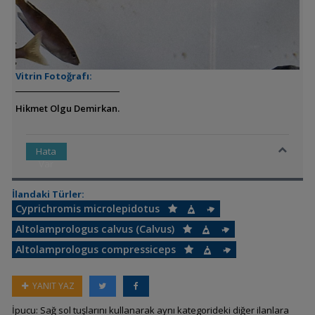
Vitrin Fotoğrafı:
Hikmet Olgu Demirkan.
Hata
Var
İlandaki Türler:
Cyprichromis microlepidotus
Altolamprologus calvus (Calvus)
Altolamprologus compressiceps
YANIT YAZ
İpucu: Sağ sol tuşlarını kullanarak aynı kategorideki diğer ilanlara