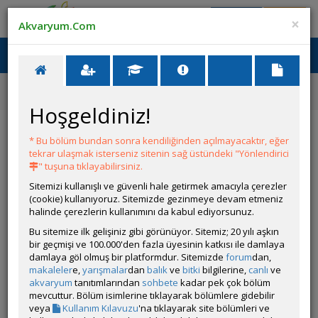
Giriş Yap
Üye Ol
×
Akvaryum.Com
Ana Menü
Toggl
naviga
Ana Sayfa
Canlı İlanları
Cyp. Microlepidotus Kiriza Yavru
Hoşgeldiniz!
Cyp. Microlepidotus Kiriza Yavru
* Bu bölüm bundan sonra kendiliğinden açılmayacaktır, eğer
İlanın Bulunduğu Kategoriler:
Tanganyika Cichlidleri
,
Tüm Canlılar
,
tekrar ulaşmak isterseniz sitenin sağ üstündeki "Yönlendirici
Tüm İlanlar
" tuşuna tıklayabilirsiniz.
<< Önceki İlan
-
Sonraki İlan >>
Sitemizi kullanışlı ve güvenli hale getirmek amacıyla çerezler
(cookie) kullanıyoruz. Sitemizde gezinmeye devam etmeniz
halinde çerezlerin kullanımını da kabul ediyorsunuz.
Hiko
Bu sitemize ilk gelişiniz gibi görünüyor. Sitemiz; 20 yılı aşkın
Çevrim Dışı
bir geçmişi ve 100.000'den fazla üyesinin katkısı ile damlaya
Özel Üye
damlaya göl olmuş bir platformdur. Sitemizde
forum
dan,
Son Güncelleme Zamanı:
Dün 10:10
makaleler
e,
yarışmalar
dan
balık
ve
bitki
bilgilerine,
canlı
ve
İl / İlçe / Semt:
Ankara / Sincan / Yenikent
akvaryum
tanıtımlarından
sohbete
kadar pek çok bölüm
İrtibat Bilgileri:
05075132959
mevcuttur. Bölüm isimlerine tıklayarak bölümlere gidebilir
Nakliye ile İlgili Ek Bilgiler:
yerinden teslim
veya
Kullanım Kılavuzu
'na tıklayarak site bölümleri ve