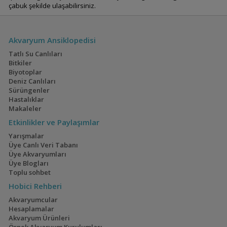
çabuk şekilde ulaşabilirsiniz.
Akvaryum Ansiklopedisi
Tatlı Su Canlıları
Bitkiler
Biyotoplar
Deniz Canlıları
Sürüngenler
Hastalıklar
Makaleler
Etkinlikler ve Paylaşımlar
Yarışmalar
Üye Canlı Veri Tabanı
Üye Akvaryumları
Üye Blogları
Toplu sohbet
Hobici Rehberi
Akvaryumcular
Hesaplamalar
Akvaryum Ürünleri
Örnek Akvaryum Kurulumları