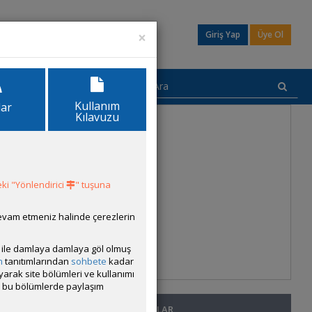
×
Giriş Yap
Üye Ol
Kullanım
lar
Kılavuzu
ki "Yönlendirici
" tuşuna
devam etmeniz halinde çerezlerin
ısı ile damlaya damlaya göl olmuş
m
tanıtımlarından
sohbete
kadar
ayarak site bölümleri ve kullanımı
cak bu bölümlerde paylaşım
SON MESAJLAR