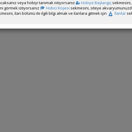
caksanız veya hobiyi tanımak istiyorsanız
Hobiye Başlangıç
sekmesini, 
rini görmek istiyorsanız
Hobici Köşesi
sekmesini, siteye akvaryumunuzda 
mesini, ilan bölümü ile ilgili bilgi almak ve ilanlara gitmek için
İlanlar
sek