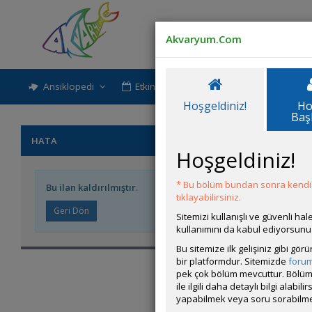
Akvaryum.Com
Ansiklopedi
Etkinlik-Paylaşım
Rehber
Hoşgeldiniz!
Ho
Baş
HATA
Hoşgeldiniz!
* Bu bölüm bundan sonra kendili
Bu ilan kaldırılmıştır.
tıklayabilirsiniz.
Sitemizi kullanışlı ve güvenli h
kullanımını da kabul ediyorsunu
Bu sitemize ilk gelişiniz gibi gö
bir platformdur. Sitemizde
foru
pek çok bölüm mevcuttur. Bölüm 
ile ilgili daha detaylı bilgi ala
yapabilmek veya soru sorabilme