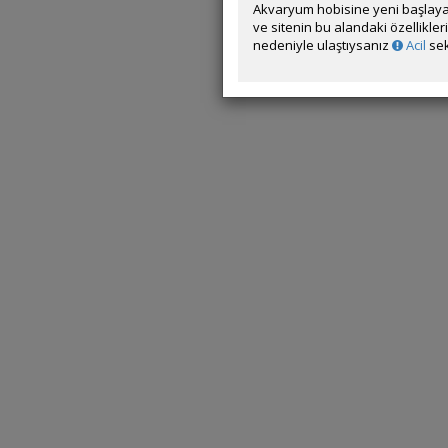
Akvaryum hobisine yeni başlaya
ve sitenin bu alandaki özellikle
nedeniyle ulaştıysanız
Acil
sek