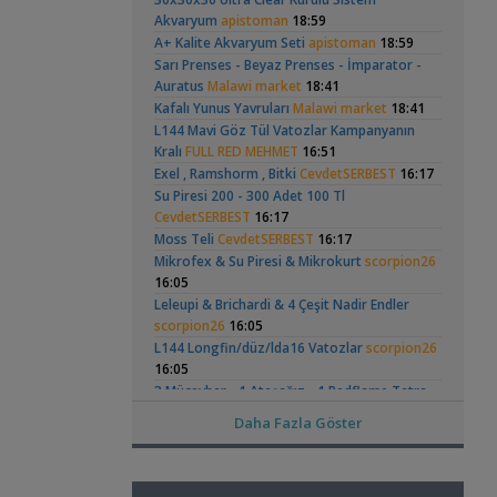
,
Bitkili Akvaryuma İlk Adım
saturday
Akvaryum
apistoman
18:59
12:45
A+ Kalite Akvaryum Seti
apistoman
18:59
Yeni Üye Forumu
Sarı Prenses - Beyaz Prenses - İmparator -
👋 Yeni Gelenler Buradan Merhaba Desin
Apistogramma
30x20x20 Ramshorn
Auratus
Malawi market
18:41
,
wolk23
12:03
Hongsloi Çiftim Ve
Akvaryumu
(4)
(6)
Kafalı Yunus Yavruları
Malawi market
18:41
Yeni Üye Forumu
Yavruları
L144 Mavi Göz Tül Vatozlar Kampanyanın
Büyükşehir Belediyesi Çalışıyor,gece 3 😊
Kralı
FULL RED MEHMET
,
16:51
MasterChiefHakan
10:09
Exel , Ramshorm , Bitki
CevdetSERBEST
16:17
Yeni Üye Forumu
Bitkili Tankda Led Kullanımı
Su Piresi 200 - 300 Adet 100 Tl
Betta Antuta
Leonardit Zeminli
,
dreamcatcherr
CevdetSERBEST
16:17
09:15
Akvaryum Kurulumu
(4)
Işık CO2 ve Ekipmanlar
Moss Teli
CevdetSERBEST
16:17
Dıy - Akvaryum Aydınlatması Hakkında
Mikrofex & Su Piresi & Mikrokurt
scorpion26
,
Bilgi
Minics
01:42
16:05
Yeni Üye Forumu
Leleupi & Brichardi & 4 Çeşit Nadir Endler
130 Lt 50+ Lepistes İçin8.500 Tl Bütçeli
scorpion26
16:05
,
Dışfiltre
Serpent
00:15
L144 Longfin/düz/lda16 Vatozlar
scorpion26
Ramshorn Hakkında
37 Litrelik Siyah
Yeni Üye Forumu
Her Şey
Neon Tetra
16:05
(123)
,
Akvaryumum
Catappa Yetişiyorum
Rafayel
22:46
3 Mücevher - 1 Ateşağız - 1 Redflame Tetra
Bitki Türleri ve Bakımı
Ouuz
15:41
Daha Fazla Göster
,
Akvaredden Gelen Bitkiler
Sufisu
21:48
Blue Electric Ramirezi 250 Tl
iSMaiL_1074
Bitki Türleri ve Bakımı
15:40
,
30x20x20
akvaristsaglam
20:15
Ista 3in1 Mayalı Sisteme Uygun Co2 Difüzör
Elma Salyangozu
Red Mangrove
Akvaryum Tanıtımı