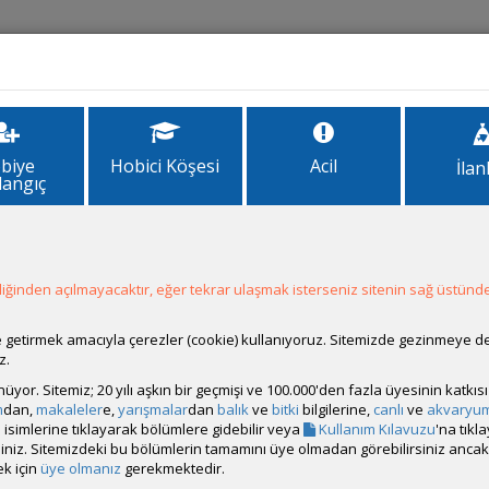
İlanlar
Forum
Site Bilgi
biye
Hobici Köşesi
Acil
İlan
langıç
ğinden açılmayacaktır, eğer tekrar ulaşmak isterseniz sitenin sağ üstünde
ale getirmek amacıyla çerezler (cookie) kullanıyoruz. Sitemizde gezinmeye 
z.
rünüyor. Sitemiz; 20 yılı aşkın bir geçmişi ve 100.000'den fazla üyesinin katk
m
dan,
makaleler
e,
yarışmalar
dan
balık
ve
bitki
bilgilerine,
canlı
ve
akvaryu
isimlerine tıklayarak bölümlere gidebilir veya
Kullanım Kılavuzu
'na tıkl
bilirsiniz. Sitemizdeki bu bölümlerin tamamını üye olmadan görebilirsiniz an
k için
üye olmanız
gerekmektedir.