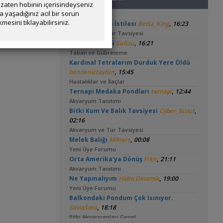
zaten hobinin içerisindeyseniz
yaşadığınız acil bir sorun
mesini tıklayabilirsiniz.
,
Tankta Yosun İstilası
Betta_King
16:23
Akvaryum ve Tür Tavsiyesi
,
Toprak Seçimi
Sufisu
16:21
Taban ve Gübreleme
Kardinal Tetralarım Durduk Yere Öldü
,
bendeniztayfun
15:45
Hastalıklar ve İlaçlar
,
Ternapi Medaka Pondları
ternapi
12:44
Akvaryum Tanıtımı
,
Bitki Kum Ve Balık Tavsiyesi
Cyber_Scout
02:16
Akvaryum ve Tür Tavsiyesi
,
Melek Balığı
Milners
00:08
Yeni Üye Forumu
,
Orta Amerika'ya Dönüş
Frkn
21:11
Akvaryum Tanıtımı
,
Ne Yapmalıyım
Hidro Dinamik
19:00
Yeni Üye Forumu
Balkondaki Pondum Çok Isınıyor.
,
SaviaSora
18:18
Bitki Akvaryumları Genel