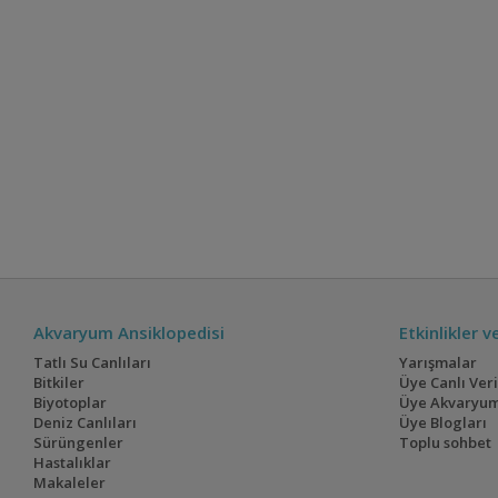
Akvaryum Ansiklopedisi
Etkinlikler 
Tatlı Su Canlıları
Yarışmalar
Bitkiler
Üye Canlı Ver
Biyotoplar
Üye Akvaryum
Deniz Canlıları
Üye Blogları
Sürüngenler
Toplu sohbet
Hastalıklar
Makaleler