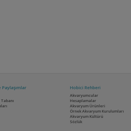
ve Paylaşımlar
Hobici Rehberi
Akvaryumcular
i Tabanı
Hesaplamalar
ları
Akvaryum Ürünleri
Örnek Akvaryum Kurulumları
Akvaryum Kültürü
Sözlük