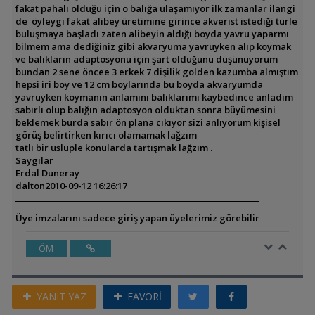
fakat pahalı olduğu için o balığa ulaşamıyor ilk zamanlar ilangi
de öyleygi fakat alibey üretimine girince akverist istediği türle
buluşmaya başladı zaten alibeyin aldığı boyda yavru yaparmı
bilmem ama dediğiniz gibi akvaryuma yavruyken alıp koymak
ve balıkların adaptosyonu için şart olduğunu düşünüyorum
bundan 2 sene öncee 3 erkek 7 dişilik golden kazumba almıştım
hepsi iri boy ve 12 cm boylarında bu boyda akvaryumda
yavruyken koymanın anlamını balıklarımı kaybedince anladım
sabırlı olup balığın adaptosyon olduktan sonra büyümesini
beklemek burda sabır ön plana cıkıyor sizi anlıyorum kişisel
görüş belirtirken kırıcı olamamak lağzım
tatlı bir usluple konularda tartışmak lağzım .
Saygılar
Erdal Duneray
dalton
2010-09-12 16:26:17
Üye imzalarını sadece giriş yapan üyelerimiz görebilir
ÖM
YANIT YAZ
FAVORİ