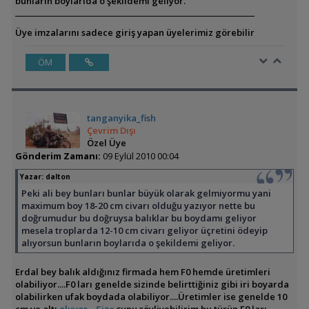
bunların boylarıda o şekildemi geliyor.
Üye imzalarını sadece giriş yapan üyelerimiz görebilir
ÖM
tanganyika_fish
Çevrim Dışı
Özel Üye
Gönderim Zamanı:
09 Eylül 2010 00:04
Yazar:
dalton
Peki ali bey bunları bunlar büyük olarak gelmiyormu yani
maximum boy 18-20 cm civarı olduğu yazıyor nette bu
doğrumudur bu doğruysa balıklar bu boydamı geliyor
mesela troplarda 12-10 cm civarı geliyor üçretini ödeyip
alıyorsun bunların boylarıda o şekildemi geliyor.
Erdal bey balık aldığınız firmada hem F0 hemde üretimleri
olabiliyor....F0 ları genelde sizinde belirttiğiniz gibi iri boyarda
olabilirken ufak boydada olabiliyor....Üretimler ise genelde 10