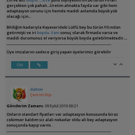
cm ve altı
oluyor....Size
şunu söyliyebilirim bu türün F0 ları
gerçekten çok pahalı...Üretim almakta fayda var gibi hem
adaptasyon sorunu için hemde maddi anlamda büyük yük
olacağı için...
Bildiğim kadarıyla Kayeserideki Lütfü bey bu türün F0 ından
getirmişti ve iri
boydu..Yani
sonuç olarak firmada varsa ve
maddi durumunuz el veriyorsa büyük boyda gelebilmektedir....
Üye imzalarını sadece giriş yapan üyelerimiz görebilir
ÖM
dalton
Çevrim Dışı
Gönderim Zamanı:
09 Eylül 2010 00:21
Onların standart fiyatları var adaptasyon konusunda biraz
cekimser kaldım siz alalı nekadar oldu ali bey adaptasyon
sonuçunda kayıp varmı .