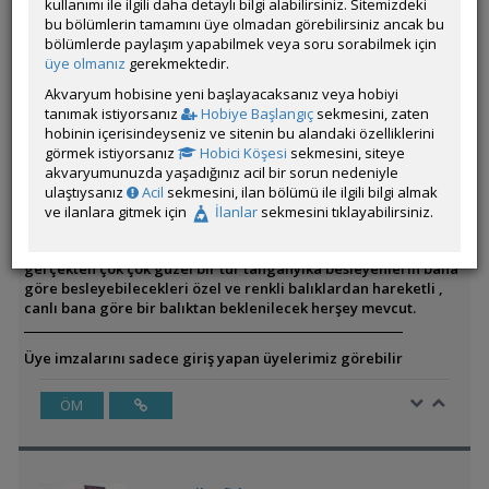
kullanımı ile ilgili daha detaylı bilgi alabilirsiniz. Sitemizdeki
Evet gelir hatta bir ara geldi. Birara almayı düşündüm ama
bu bölümlerin tamamını üye olmadan görebilirsiniz ancak bu
sonradan elimdeki balıklardan ve zamanım olamadığımdan
bölümlerde paylaşım yapabilmek veya soru sorabilmek için
almaktan maalesef vazgeçmek zorunda kaldım gerçekten çok
üye olmanız
gerekmektedir.
çok güzel bir tür ve ülkemize yeni gelmeye başladı uzun
zamandır olan bir türdü.
Akvaryum hobisine yeni başlayacaksanız veya hobiyi
tanımak istiyorsanız
Hobiye Başlangıç
sekmesini, zaten
En bilindik türleri Petrochromislerde Famula, Texas,
hobinin içerisindeyseniz ve sitenin bu alandaki özelliklerini
trewavasaedir. Bu türler ortalama 15 - 20 cm boya ulaşırlar
görmek istiyorsanız
Hobici Köşesi
sekmesini, siteye
ortalama beslenmesi uygun gösterilen akvaryumlar 800 litre
akvaryumunuzda yaşadığınız acil bir sorun nedeniyle
olarak belirtilir. Koloni halinde yaşarlar ve ağızda kuluçka
ulaştıysanız
Acil
sekmesini, ilan bölümü ile ilgili bilgi almak
yaparlar. Beslenmeleri de otçuldurlar.
ve ilanlara gitmek için
İlanlar
sekmesini tıklayabilirsiniz.
Genel olarak Petrochromisler hakkında kısa bir bilgi vereyim
gerçekten çok çok güzel bir tür tanganyika besleyenlerin bana
göre besleyebilecekleri özel ve renkli balıklardan hareketli ,
canlı bana göre bir balıktan beklenilecek herşey mevcut.
Üye imzalarını sadece giriş yapan üyelerimiz görebilir
ÖM