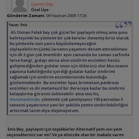
Çevrim Dışı
Özel Üye
Gönderim Zamanı:
09 Haziran 2009 17:26
Yazar:
Enis
Ali Osman Felek bey çok güzel bir paylaşım olmuş ama şunu
belirteyimki bu yöntemi bir çok kereler denemiş birisi olarak
bu yöntemle suni yavru büyütülemeyeceğini
söyleyebilirim.Çünkü larvanın yaşamını devam ettirebilmesi
için ilk 3 gün çok önemlidir aynı zamanda bu zaman zarfında
larva hangi, gıdayı alırsa alsın sindirim enzimleri henüz
gelişmediğinden gıdalar onun için öldürücü olur.Mucosanın
yapısına bakıldığında içerdiği gıdalar kadar sindirimi
sağlamak için sindirim enzimlerininde bulunduğu
gözlenmektedir. Bu enzimler lipaz,bromelain,pankreas
enzimleri vs dir.metamucil bir dereceye kadar bu sindirmi
kolayştırma görevini üstlenebilir ama onu hiç
denemedim.Bu
yöntemle çok şanslıysanız 100 yavrudan 5
tanesini yaşatırsınız yani bir şekilde yemin sindirilebilirliğini
arttırmak lazım diye düşünüyorum.
Enis Bey, paylaşım için teşekkürler.Alternatif yem-sıvı yem
seçenekleriniz var mı? Ve ya elinizde olan bir makale varmı