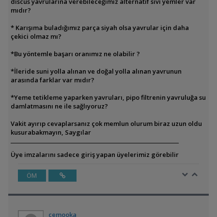
discus yavrularına verebileceğimiz alternatif sıvı yemler var
mıdır?
* Karışıma buladığımız parça siyah olsa yavrular için daha
çekici olmaz mı?
*Bu yöntemle başarı oranımız ne olabilir ?
*İleride suni yolla alınan ve doğal yolla alınan yavrunun
arasında farklar var mıdır?
*Yeme tetikleme yaparken yavruları, pipo filtrenin yavruluğa su
damlatmasını ne ile sağlıyoruz?
Vakit ayırıp cevaplarsanız çok memlun olurum biraz uzun oldu
kusurabakmayın, Saygılar
Üye imzalarını sadece giriş yapan üyelerimiz görebilir
ÖM
cemooka