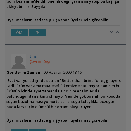
'suni beslenme'ile dili önemli değil çevirisini yapıp bu başlığa
ekleyebiliriz .Saygılar
Üye imzalarını sadece giriş yapan üyelerimiz görebilir
ÖM
Enis
Çevrim Dışı
Gönderim Zamanı:
09 Haziran 2009 18:16
Evet var yurt dışında satılan "Better than brine for egg layers
"adlı ürün var ama maalesef ülkemizde satılmıyor.Sanırım bu
ürünün içinde aynı zamanda sindirim enzimleride
bulunduğundan sıkıntı olmuyor.Yemde çok önemli bir konuda
suyun bozulmaması yumurta sarısı suyu kolaylıkla bozuyor
buda larva için ölümcül bir ortam oluşturuyor.
Üye imzalarını sadece giriş yapan üyelerimiz görebilir