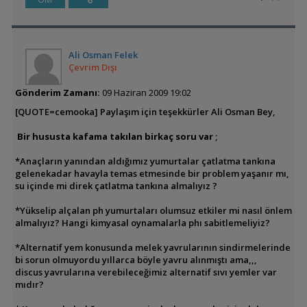
Ali Osman Felek
Çevrim Dışı
Gönderim Zamanı:
09 Haziran 2009 19:02
[QUOTE=cemooka] Paylaşım için teşekkürler Ali Osman Bey,
Bir hususta kafama takılan birkaç soru var
;
*Anaçların yanından aldığımız yumurtalar çatlatma tankına
gelenekadar havayla temas etmesinde bir problem yaşanır mı,
su içinde mi direk çatlatma tankına almalıyız ?
*Yükselip alçalan ph yumurtaları olumsuz etkiler mi nasıl önlem
almalıyız? Hangi kimyasal oynamalarla phı sabitlemeliyiz?
*Alternatif yem konusunda melek yavrularının sindirmelerinde
bi sorun olmuyordu yıllarca böyle yavru alınmıştı ama,,,
discus yavrularına verebileceğimiz alternatif sıvı yemler var
mıdır?