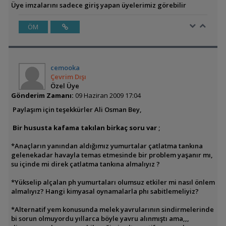
Üye imzalarını sadece giriş yapan üyelerimiz görebilir
ÖM
cemooka
Çevrim Dışı
Özel Üye
Gönderim Zamanı:
09 Haziran 2009 17:04
Paylaşım için teşekkürler Ali Osman Bey,
Bir hususta kafama takılan birkaç soru var
;
*Anaçların yanından aldığımız yumurtalar çatlatma tankına
gelenekadar havayla temas etmesinde bir problem yaşanır mı,
su içinde mi direk çatlatma tankına almalıyız ?
*Yükselip alçalan ph yumurtaları olumsuz etkiler mi nasıl önlem
almalıyız? Hangi kimyasal oynamalarla phı sabitlemeliyiz?
*Alternatif yem konusunda melek yavrularının sindirmelerinde
bi sorun olmuyordu yıllarca böyle yavru alınmıştı ama,,,