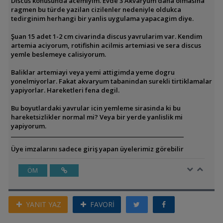
Discus konusunda acemiyim. Evde 3 Akvaryum daha olmasina
ragmen bu türde yazilan cizilenler nedeniyle oldukca
tedirginim herhangi bir yanlis uygulama yapacagim diye.
Şuan 15 adet 1-2 cm civarinda discus yavrularim var. Kendim
artemia aciyorum, rotifishin acilmis artemiasi ve sera discus
yemle beslemeye calisiyorum.
Baliklar artemiayi veya yemi attigimda yeme dogru
yonelmiyorlar. Fakat akvaryum tabanindan surekli tirtiklamalar
yapiyorlar. Hareketleri fena degil.
Bu boyutlardaki yavrular icin yemleme sirasinda ki bu
hareketsizlikler normal mi? Veya bir yerde yanlislik mi
yapiyorum.
Üye imzalarını sadece giriş yapan üyelerimiz görebilir
ÖM
YANIT YAZ
FAVORİ