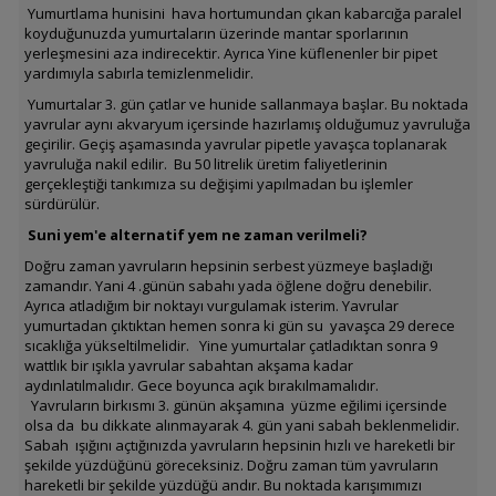
Yumurtlama hunisini hava hortumundan çıkan kabarcığa paralel
koyduğunuzda yumurtaların üzerinde mantar sporlarının
yerleşmesini aza indirecektir. Ayrıca Yine küflenenler bir pipet
yardımıyla sabırla temizlenmelidir.
Yumurtalar 3. gün çatlar ve hunide sallanmaya başlar. Bu noktada
yavrular aynı akvaryum içersinde hazırlamış olduğumuz yavruluğa
geçirilir. Geçiş aşamasında yavrular pipetle yavaşca toplanarak
yavruluğa nakil edilir. Bu 50 litrelik üretim faliyetlerinin
gerçekleştiği tankımıza su değişimi yapılmadan bu işlemler
sürdürülür.
Suni yem'e alternatif yem ne zaman verilmeli?
Doğru zaman yavruların hepsinin serbest yüzmeye başladığı
zamandır. Yani 4 .günün sabahı yada öğlene doğru denebilir.
Ayrıca atladığım bir noktayı vurgulamak isterim. Yavrular
yumurtadan çıktıktan hemen sonra ki gün su yavaşca 29 derece
sıcaklığa yükseltilmelidir. Yine yumurtalar çatladıktan sonra 9
wattlık bir ışıkla yavrular sabahtan akşama kadar
aydınlatılmalıdır. Gece boyunca açık bırakılmamalıdır.
Yavruların birkısmı 3. günün akşamına yüzme eğilimi içersinde
olsa da bu dikkate alınmayarak 4. gün yani sabah beklenmelidir.
Sabah ışığını açtığınızda yavruların hepsinin hızlı ve hareketli bir
şekilde yüzdüğünü göreceksiniz. Doğru zaman tüm yavruların
hareketli bir şekilde yüzdüğü andır. Bu noktada karışımımızı