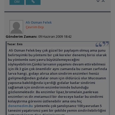
ÖM
Ali Osman Felek
Çevrim Dışı
Gönderim Zamanı:
09 Haziran 2009 18:42
Yazar:
Enis
Ali Osman Felek bey çok güzel bir paylaşım olmuş ama şunu
belirteyimki bu yöntemi bir çok kereler denemiş birisi olarak
bu yöntemle suni yavru büyütülemeyeceğini
söyleyebilirim.Çünkü larvanın yaşamını devam ettirebilmesi
için ilk 3 gün çok önemlidir aynı zamanda bu zaman zarfında
larva hangi, gıdayı alırsa alsın sindirim enzimleri henüz
gelişmediğinden gıdalar onun için öldürücü olur.Mucosanın
yapısına bakıldığında içerdiği gıdalar kadar sindirimi
sağlamak için sindirim enzimlerininde bulunduğu
gözlenmektedir. Bu enzimler lipaz,bromelain,pankreas
enzimleri vs dir.metamucil bir dereceye kadar bu sindirmi
kolayştırma görevini üstlenebilir ama onu hiç
denemedim.Bu
yöntemle çok şanslıysanız 100 yavrudan 5
tanesini yaşatırsınız yani bir şekilde yemin sindirilebilirliğini