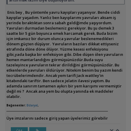
arttırmak lazım diye düşünüyorum.
Enis bey , Bu yöntemle yavru kayıpları yaşanıyor. Bende ciddi
kayıplar yaşadım. Yanlız ben kayıplarımı yavruları aksam iş
yerinde bıraktıktan sonra sabah geldiğimde yaşıyordum.
Yavruları durmadan beslemeniz gerekiyor. Bu şu demek 3
saatte bir 5 gün boyunca emek harcamak gerek. Buda bizim
için imkansız bir durum olunca yavrular beslenemedikleri
dönem güçten düşüyor. Yavruların bazıları dikkat ettiyseniz
etrafında döne döne ölüyor. Yüzme kesesi enfeksiyonu
gibi,yada başka bir enfeksiyon gibi. Dibe düşen ölen yavruların
hemen mantarlandığını görmüşsünüzdür.Buda suyu
tazeleyince yavruların tekrar dirildiğini görmüşsünüzdür. Bu
etkenlerde yavruları öldürüyor. Nitekim benim bu yazım kendi
tecrübelerimdendir. Ancak yem tarifi Jack wattley'in
kitabındaki tariftir. Ben sadece jelatin ilavesi yaptım. Bu
adamda sanırım tamamen aykırı bir yem karışımı vermemiştir
değil mi ? Ancak ana yem bu olupta yanında ek maddeler
olabilir.
Beğenenler:
Bdaryal
,
Üye imzalarını sadece giriş yapan üyelerimiz görebilir
ÖM