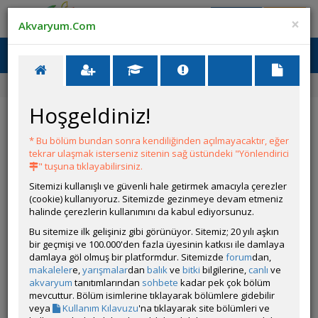
Giriş Yap
Üye Ol
×
Akvaryum.Com
Ana Menü
Toggl
naviga
Forum
Discus
Suni yollarla discus yavrusu büyütme
Hoşgeldiniz!
Suni yollarla discus yavrusu büyütme
* Bu bölüm bundan sonra kendiliğinden açılmayacaktır, eğer
YANIT YAZ
tekrar ulaşmak isterseniz sitenin sağ üstündeki "Yönlendirici
" tuşuna tıklayabilirsiniz.
Sitemizi kullanışlı ve güvenli hale getirmek amacıyla çerezler
Ali Osman Felek
(cookie) kullanıyoruz. Sitemizde gezinmeye devam etmeniz
Çevrim Dışı
halinde çerezlerin kullanımını da kabul ediyorsunuz.
Gönderim Zamanı:
Bu sitemize ilk gelişiniz gibi görünüyor. Sitemiz; 20 yılı aşkın
08 Haziran 2009 19:33
bir geçmişi ve 100.000'den fazla üyesinin katkısı ile damlaya
Yem hazırlanışı:
damlaya göl olmuş bir platformdur. Sitemizde
forum
dan,
makaleler
e,
yarışmalar
dan
balık
ve
bitki
bilgilerine,
canlı
ve
Gerekli malzemeler: Yumurta,Toz spirulina,jelatin(gıda jelatini)
akvaryum
tanıtımlarından
sohbete
kadar pek çok bölüm
Yem hazırlarken oranımız bir adet çiğ yumurta sarısı ,bir adet
mevcuttur. Bölüm isimlerine tıklayarak bölümlere gidebilir
pişmiş yumurta sarısı birbirine ufak bir saklama kabı içerisende
veya
Kullanım Kılavuzu
'na tıklayarak site bölümleri ve
karıştırılır. Pişmiş olan yumurta fazla pişirilmemelidir. Sarısının iç