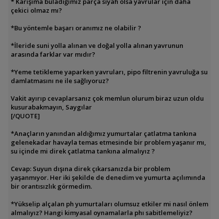
* Karışıma buladığımız parça siyah olsa yavrular için daha
çekici olmaz mı?
*Bu yöntemle başarı oranımız ne olabilir ?
*İleride suni yolla alınan ve doğal yolla alınan yavrunun
arasında farklar var mıdır?
*Yeme tetikleme yaparken yavruları, pipo filtrenin yavruluğa su
damlatmasını ne ile sağlıyoruz?
Vakit ayırıp cevaplarsanız çok memlun olurum biraz uzun oldu
kusurabakmayın, Saygılar
[/QUOTE]
*Anaçların yanından aldığımız yumurtalar çatlatma tankına
gelenekadar havayla temas etmesinde bir problem yaşanır mı,
su içinde mi direk çatlatma tankına almalıyız ?
Cevap: Suyun dışına direk çıkarsanızda bir problem
yaşanmıyor. Her iki şekilde de denedim ve yumurta açılımında
bir orantısızlık görmedim.
*Yükselip alçalan ph yumurtaları olumsuz etkiler mi nasıl önlem
almalıyız? Hangi kimyasal oynamalarla phı sabitlemeliyiz?