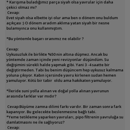
* Karışıma buladığımız parça siyah olsa yavrular için daha
çekici olmaz mı?
Cevap:
Evet siyah olsa elbette iyi olur ama ben o dönem onu buldum
açıkçası :) O dönem aradım aklıma yatan siyah bir nesne
bulamıyınca onu kullanmıştım.
*Bu yöntemle başarı oranımız ne olabilir ?
Cevap:
Uykusuzluk ile birlikte %50 nin altına düşmez. Ancak bu
yöntemde zaman içinde yeni revizyonlar düşündüm. Su
değişimini sürekli halde yapmak gibi. Yani 3 -4 saatte bir
değiştirmeden. Tabi bu benim düşüncem hep uykusuz kalmama
yoluna çıkıyor. Kabın içersinde yavru kirlenen sudan hemen
yamuluyor. Kötü bir tabir oldu ama hakikaten yamuluyor.
*İleride suni yolla alınan ve doğal yolla alınan yavrunun
arasında farklar var mıdır?
Cevap:Büyüme zamna dilimi farkı vardır. Bir zaman sonra fark
kapanıyor. Bu gelecekte beslenmesine bağlı tabi.
*Yeme tetikleme yaparken yavruları, pipo filtrenin yavruluğa su
damlatmasını ne ile sağlıyoruz?
Cevap: