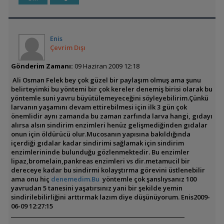
Enis
Çevrim Dışı
Gönderim Zamanı:
09 Haziran 2009 12:18
Ali Osman Felek bey çok güzel bir paylaşım olmuş ama şunu
belirteyimki bu yöntemi bir çok kereler denemiş birisi olarak bu
yöntemle suni yavru büyütülemeyeceğini söyleyebilirim.Çünkü
larvanın yaşamını devam ettirebilmesi için ilk 3 gün çok
önemlidir aynı zamanda bu zaman zarfında larva hangi, gıdayı
alırsa alsın sindirim enzimleri henüz gelişmediğinden gıdalar
onun için öldürücü olur.Mucosanın yapısına bakıldığında
içerdiği gıdalar kadar sindirimi sağlamak için sindirim
enzimlerininde bulunduğu gözlenmektedir. Bu enzimler
lipaz,bromelain,pankreas enzimleri vs dir.metamucil bir
dereceye kadar bu sindirmi kolayştırma görevini üstlenebilir
ama onu hiç
denemedim.Bu
yöntemle çok şanslıysanız 100
yavrudan 5 tanesini yaşatırsınız yani bir şekilde yemin
sindirilebilirliğini arttırmak lazım diye düşünüyorum.
Enis
2009-
06-09 12:27:15