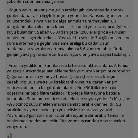
çökenleri sifonlamamız gerekir.
İlk gün yavrular karışıma gidip tırtıklar gibi davransada sonraki
günler daha fazla ilgiyle karışıma yönelirler. Karışıma gitmeleri için
su üzerindeki sinyal verici dalgalanmaları unutmayalım. Bu
dalgalanmalar çok olursa kabın içersindeki yem karışımı dağılır ve
suyu bulandırır. Sabah 06:00'dan gece 12:00 aralığında yavruları
beslememiz gerekecektir. . Yavrular bu şekilde 3-4 gün beslenir ve
sonra artemia ya geçilir. Besleme aralığı bu kadar uzun
tutulamazsa yavruların artemia alması 5-6 günü bulabilir. Buda
gelişim yavaşlığına işarettir. Bu süreçte ölen yavru sayısı fazlalaşır.
Artemia yediklerini karınlarında ki turunculuktan anlarız. Artemia
ya geçiş sürecinde jelatin eklemeden yumurta karışımını verebiliriz.
Çoğunun artemia yemeye başladığı süreçten sonra karışımı
kesebiliriz. Bu süreçte 50 litrelik tank yumurta içeren karışım
neticesinde puslu bir görüntü alabilir. Yine 50 lt'lik tankın bir
köşesine bir pipo filitre takılabilir böylece filitrasyona katkıda
bulunulur. Sifonlama neticesinde eksilen suyun yerine %10 çeşme
%90 ozmoz suyu metilen mavisi damlatılarak eklenmelidir. Su
sıcaklıkları aynı olmalıdır ph yükselişleri azar azar yapılabilir.
Yavrular 20 gün sanra temiz bir akvaryuma alınarak artemia ile
beslenmesine devam edilir. Fikir verme açısından bazı resimleri
veriyorum.