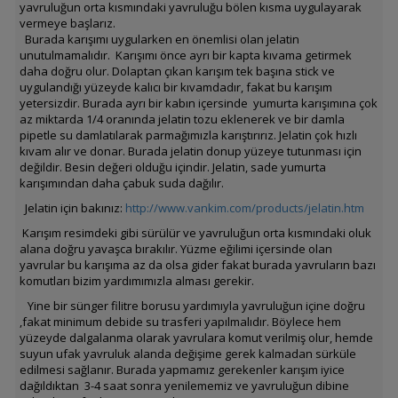
yavruluğun orta kısmındaki yavruluğu bölen kısma uygulayarak
vermeye başlarız.
Burada karışımı uygularken en önemlisi olan jelatin
unutulmamalıdır. Karışımı önce ayrı bir kapta kıvama getirmek
daha doğru olur. Dolaptan çıkan karışım tek başına stick ve
uygulandığı yüzeyde kalıcı bir kıvamdadır, fakat bu karışım
yetersizdir. Burada ayrı bir kabın içersinde yumurta karışımına çok
az miktarda 1/4 oranında jelatin tozu eklenerek ve bir damla
pipetle su damlatılarak parmağımızla karıştırırız. Jelatin çok hızlı
kıvam alır ve donar. Burada jelatin donup yüzeye tutunması için
değildir. Besin değeri olduğu içindir. Jelatin, sade yumurta
karışımından daha çabuk suda dağılır.
Jelatin için bakınız:
http://www.vankim.com/products/jelatin.htm
Karışım resimdeki gibi sürülür ve yavruluğun orta kısmındaki oluk
alana doğru yavaşca bırakılır. Yüzme eğilimi içersinde olan
yavrular bu karışıma az da olsa gider fakat burada yavruların bazı
komutları bizim yardımımızla alması gerekir.
Yine bir sünger filitre borusu yardımıyla yavruluğun içine doğru
,fakat minimum debide su trasferi yapılmalıdır. Böylece hem
yüzeyde dalgalanma olarak yavrulara komut verilmiş olur, hemde
suyun ufak yavruluk alanda değişime gerek kalmadan sürküle
edilmesi sağlanır. Burada yapmamız gerekenler karışım iyice
dağıldıktan 3-4 saat sonra yenilememiz ve yavruluğun dibine