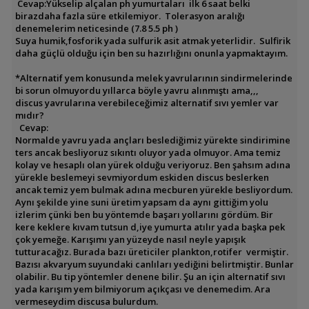
Cevap:Yükselip alçalan ph yumurtaları ilk 6 saat belki
birazdaha fazla süre etkilemiyor. Tolerasyon aralığı
denemelerim neticesinde (7.8 5.5 ph )
Suya humik,fosforik yada sulfurik asit atmak yeterlidir. Sulfirik
daha güçlü olduğu için ben su hazırlığını onunla yapmaktayım.
*Alternatif yem konusunda melek yavrularının sindirmelerinde
bi sorun olmuyordu yıllarca böyle yavru alınmıştı ama,,,
discus yavrularına verebileceğimiz alternatif sıvı yemler var
mıdır?
Cevap:
Normalde yavru yada ançları beslediğimiz yürekte sindirimine
ters ancak besliyoruz sıkıntı oluyor yada olmuyor. Ama temiz
kolay ve hesaplı olan yürek olduğu veriyoruz. Ben şahsım adına
yürekle beslemeyi sevmiyordum eskiden discus beslerken
ancak temiz yem bulmak adına mecburen yürekle besliyordum.
Aynı şekilde yine suni üretim yapsam da aynı gittiğim yolu
izlerim çünki ben bu yöntemde başarı yollarını gördüm. Bir
kere keklere kıvam tutsun d,iye yumurta atılır yada başka pek
çok yemeğe. Karışımı yan yüzeyde nasıl neyle yapışık
tutturacağız. Burada bazı üreticiler plankton,rotifer vermiştir.
Bazısı akvaryum suyundaki canlıları yediğini belirtmiştir. Bunlar
olabilir. Bu tip yöntemler denene bilir. Şu an için alternatif sıvı
yada karışım yem bilmiyorum açıkçası ve denemedim. Ara
vermeseydim discusa bulurdum.