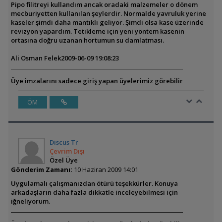
Pipo filitreyi kullandım ancak oradaki malzemeler o dönem
mecburiyetten kullanılan şeylerdir. Normalde yavruluk yerine
kaseler şimdi daha mantıklı geliyor. Şimdi olsa kase üzerinde
revizyon yapardım. Tetikleme için yeni yöntem kasenin
ortasına doğru uzanan hortumun su damlatması.
Ali Osman Felek
2009-06-09 19:08:23
Üye imzalarını sadece giriş yapan üyelerimiz görebilir
ÖM
Discus Tr
Çevrim Dışı
Özel Üye
Gönderim Zamanı:
10 Haziran 2009 14:01
Uygulamalı çalışmanızdan ötürü teşekkürler. Konuya
arkadaşların daha fazla dikkatle inceleyebilmesi için
iğneliyorum.