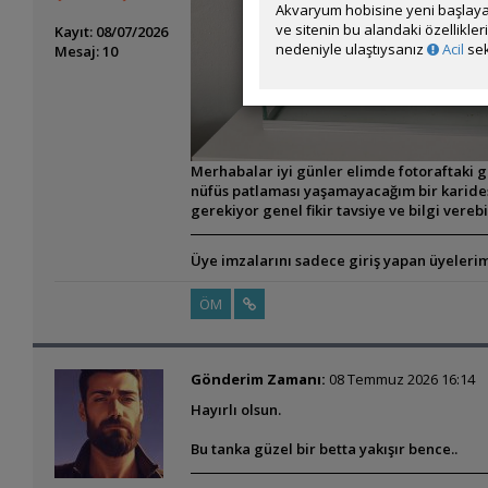
Akvaryum hobisine yeni başlaya
ve sitenin bu alandaki özellikle
Kayıt: 08/07/2026
nedeniyle ulaştıysanız
Acil
sek
Mesaj: 10
Merhabalar iyi günler elimde fotoraftaki gi
nüfüs patlaması yaşamayacağım bir karides
gerekiyor genel fikir tavsiye ve bilgi verebi
Üye imzalarını sadece giriş yapan üyelerim
ÖM
Gönderim Zamanı:
08 Temmuz 2026 16:14
Hayırlı olsun.
Bu tanka güzel bir betta yakışır bence..