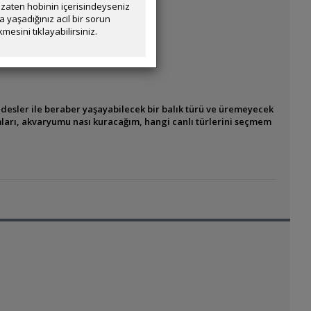
zaten hobinin içerisindeyseniz
yaşadığınız acil bir sorun
mesini tıklayabilirsiniz.
ridesler ile beraber yaşayabilecek bir balık türü ve üremeyecek
ları, akvaryumu nası kuracağım, hangi canlı türlerini seçmem