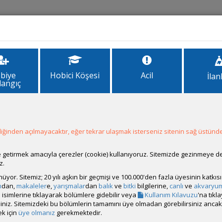
İlanlar
Forum
Site Bilgi
biye
Hobici Köşesi
Acil
İlan
langıç
varyum
m
ğinden açılmayacaktır, eğer tekrar ulaşmak isterseniz sitenin sağ üstünde
ale getirmek amacıyla çerezler (cookie) kullanıyoruz. Sitemizde gezinmeye 
z.
rünüyor. Sitemiz; 20 yılı aşkın bir geçmişi ve 100.000'den fazla üyesinin katk
m
dan,
makaleler
e,
yarışmalar
dan
balık
ve
bitki
bilgilerine,
canlı
ve
akvaryu
isimlerine tıklayarak bölümlere gidebilir veya
Kullanım Kılavuzu
'na tıkl
bilirsiniz. Sitemizdeki bu bölümlerin tamamını üye olmadan görebilirsiniz an
k için
üye olmanız
gerekmektedir.