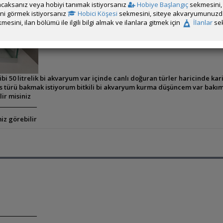
caksanız veya hobiyi tanımak istiyorsanız
Hobiye Başlangıç
sekmesini, 
rini görmek istiyorsanız
Hobici Köşesi
sekmesini, siteye akvaryumunuzda 
mesini, ilan bölümü ile ilgili bilgi almak ve ilanlara gitmek için
İlanlar
sek
bi 50 litrelik bi akvaryum var içinde canlı doğuran türler haricinde ka
 türü bakmak istiyorum bitkili bi akvaryum kurma düşüncem var bakım
lir misiniz
iz görebilir