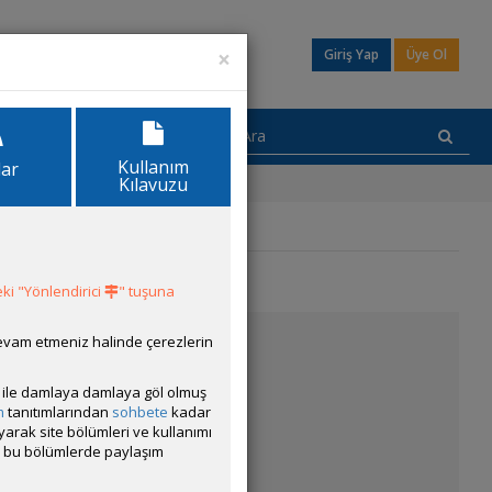
×
Giriş Yap
Üye Ol
Kullanım
lar
Kılavuzu
ki "Yönlendirici
" tuşuna
devam etmeniz halinde çerezlerin
ısı ile damlaya damlaya göl olmuş
m
tanıtımlarından
sohbete
kadar
ayarak site bölümleri ve kullanımı
cak bu bölümlerde paylaşım