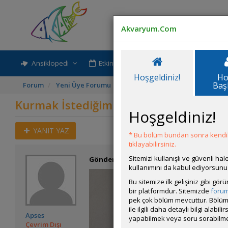
Akvaryum.Com
Ansiklopedi
Etkinlik-Paylaşım
Rehber
Hoşgeldiniz!
Ho
Baş
Forum
Yeni Üye Forumu
Kurmak İstediğim 50 Litrelik Ak
Kurmak İstediğim 50 Litrelik Akvaryu
Hoşgeldiniz!
YANIT YAZ
* Bu bölüm bundan sonra kendili
tıklayabilirsiniz.
Sitemizi kullanışlı ve güvenli h
Gönderim Zamanı:
08 Temmuz 2026 15:34
kullanımını da kabul ediyorsunu
Bu sitemize ilk gelişiniz gibi gö
bir platformdur. Sitemizde
foru
pek çok bölüm mevcuttur. Bölüm 
ile ilgili daha detaylı bilgi ala
Apses
yapabilmek veya soru sorabilme
Çevrim Dışı