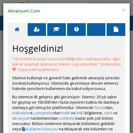
Giriş Yap
Üye Ol
×
Akvaryum.Com
Ana Menü
Toggl
naviga
Forum
Hoşgeldiniz!
YANIT YAZ
* Bu bölüm bundan sonra kendiliğinden açılmayacaktır, eğer
tekrar ulaşmak isterseniz sitenin sağ üstündeki "Yönlendirici
YANIT YAZ
FAVORİ
" tuşuna tıklayabilirsiniz.
Sitemizi kullanışlı ve güvenli hale getirmek amacıyla çerezler
(cookie) kullanıyoruz. Sitemizde gezinmeye devam etmeniz
halinde çerezlerin kullanımını da kabul ediyorsunuz.
Akvaryum Ansiklopedisi
Bu sitemize ilk gelişiniz gibi görünüyor. Sitemiz; 20 yılı aşkın
bir geçmişi ve 100.000'den fazla üyesinin katkısı ile damlaya
Tatlı Su Canlıları
damlaya göl olmuş bir platformdur. Sitemizde
forum
dan,
Bitkiler
makaleler
e,
yarışmalar
dan
balık
ve
bitki
bilgilerine,
canlı
ve
Biyotoplar
akvaryum
tanıtımlarından
sohbete
kadar pek çok bölüm
Deniz Canlıları
mevcuttur. Bölüm isimlerine tıklayarak bölümlere gidebilir
Sürüngenler
veya
Kullanım Kılavuzu
'na tıklayarak site bölümleri ve
Hastalıklar