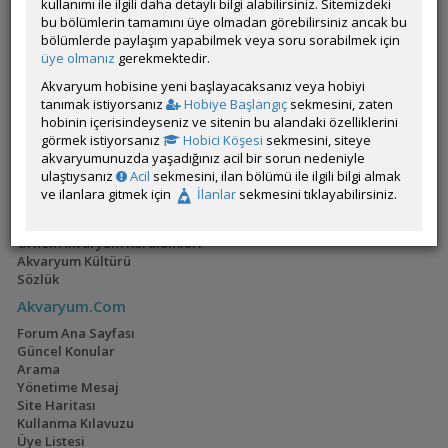
kullanımı ile ilgili daha detaylı bilgi alabilirsiniz. Sitemizdeki
Makaleler
bu bölümlerin tamamını üye olmadan görebilirsiniz ancak bu
Etkinlikler ve Paylaşımlar
bölümlerde paylaşım yapabilmek veya soru sorabilmek için
üye olmanız
gerekmektedir.
Yarışmalar
Üye Canlı Veri Tabanı
Akvaryum hobisine yeni başlayacaksanız veya hobiyi
Üye Akvaryumları
tanımak istiyorsanız
Hobiye Başlangıç
sekmesini, zaten
Üye Blogları
hobinin içerisindeyseniz ve sitenin bu alandaki özelliklerini
Toplu sohbet
görmek istiyorsanız
Hobici Köşesi
sekmesini, siteye
akvaryumunuzda yaşadığınız acil bir sorun nedeniyle
Hobici Rehberi
ulaştıysanız
Acil
sekmesini, ilan bölümü ile ilgili bilgi almak
Akvaryumcular
ve ilanlara gitmek için
İlanlar
sekmesini tıklayabilirsiniz.
Hesaplamalar
Akvaryum Ürünleri
Örnek Akvaryum Kurulumları
Akvaryum Kültürü
Sözlük
Akvaryum.Com
Forum Ana Sayfası
Güncel Konular
Arama
Yönetime Mesaj
Site Haritası
Kullanma Kılavuzu
Üye Listesi