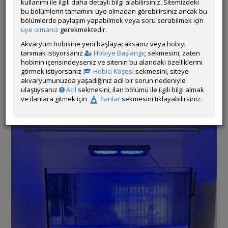
kullanımı ile ilgili daha detaylı bilgi alabilirsiniz. Sitemizdeki
Filtrasyon ve Işıklandırma: Bubble King 200, Aquareef Pro5 Max
bu bölümlerin tamamını üye olmadan görebilirsiniz ancak bu
Tasarım ve Dekorasyon: 27 Kg Argonit kum ve 2 parça tasarım,
bölümlerde paylaşım yapabilmek veya soru sorabilmek için
seramik kaya kullanılmıştır.
üye olmanız
gerekmektedir.
Hayırlısı ile 4 gün önce 0 TDS su ile kurulumu yaptım, şuan
Akvaryum hobisine yeni başlayacaksanız veya hobiyi
diatom bekliyorum. Tuz olarak Tropic Marin pro reef
tanımak istiyorsanız
Hobiye Başlangıç
sekmesini, zaten
kullandım. Tank içerisindeki kaya miktarı bakteri açısından
hobinin içerisindeyseniz ve sitenin bu alandaki özelliklerini
düşük kalacağını bildiğim için sump içerisine 20Kg Natures
görmek istiyorsanız
Hobici Köşesi
sekmesini, siteye
Ocean – Natural Coral Reef Rock ekledim. Tavsiye ve
akvaryumunuzda yaşadığınız acil bir sorun nedeniyle
önerilerinize açığım.
ulaştıysanız
Acil
sekmesini, ilan bölümü ile ilgili bilgi almak
ve ilanlara gitmek için
İlanlar
sekmesini tıklayabilirsiniz.