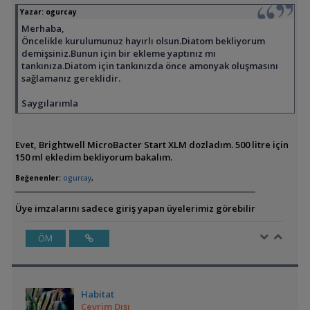
Yazar:
ogurcay
Merhaba,
Öncelikle kurulumunuz hayırlı olsun.Diatom bekliyorum
demişsiniz.Bunun için bir ekleme yaptınız mı
tankınıza.Diatom için tankınızda önce amonyak oluşmasını
sağlamanız gereklidir.
Saygılarımla
Evet, Brightwell MicroBacter Start XLM dozladım. 500 litre için
150 ml ekledim bekliyorum bakalım.
Beğenenler:
ogurcay
,
Üye imzalarını sadece giriş yapan üyelerimiz görebilir
ÖM
Habitat
Çevrim Dışı