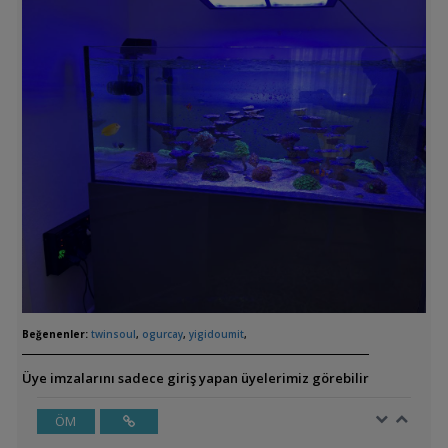
Beğenenler:
twinsoul
,
ogurcay
,
yigidoumit
,
Üye imzalarını sadece giriş yapan üyelerimiz görebilir
ÖM