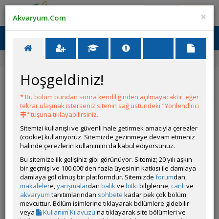
Giriş Yap
Üye Ol
×
Akvaryum.Com
Ana Menü
Toggl
naviga
Forum
Akvaryum Tanıtımı
Deep Sea
Hoşgeldiniz!
Deep Sea
* Bu bölüm bundan sonra kendiliğinden açılmayacaktır, eğer
YANIT YAZ
tekrar ulaşmak isterseniz sitenin sağ üstündeki "Yönlendirici
" tuşuna tıklayabilirsiniz.
Sitemizi kullanışlı ve güvenli hale getirmek amacıyla çerezler
coolbites
(cookie) kullanıyoruz. Sitemizde gezinmeye devam etmeniz
Çevrim Dışı
halinde çerezlerin kullanımını da kabul ediyorsunuz.
Gönderim Zamanı:
Bu sitemize ilk gelişiniz gibi görünüyor. Sitemiz; 20 yılı aşkın
04 Mart 2026 18:51
bir geçmişi ve 100.000'den fazla üyesinin katkısı ile damlaya
Ölçüler:120x70x50
damlaya göl olmuş bir platformdur. Sitemizde
forum
dan,
Sump: 100x70x40
makaleler
e,
yarışmalar
dan
balık
ve
bitki
bilgilerine,
canlı
ve
Canlı Türleri: Canlı yok.
akvaryum
tanıtımlarından
sohbete
kadar pek çok bölüm
Isıtıcı:Aquael Platinium Glas Heater 500W
mevcuttur. Bölüm isimlerine tıklayarak bölümlere gidebilir
Dalga motoru: Hsbao-EW-38
veya
Kullanım Kılavuzu
'na tıklayarak site bölümleri ve
Kafa Motoru: Reef Octabus Vairos 4