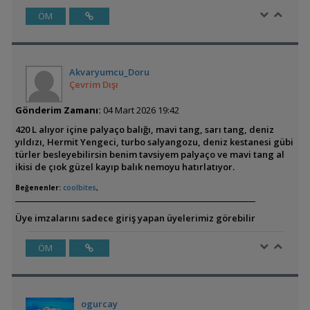
ÖM
Akvaryumcu_Doru
Çevrim Dışı
Gönderim Zamanı:
04 Mart 2026 19:42
420 L alıyor içine palyaço balığı, mavi tang, sarı tang, deniz
yıldızı, Hermit Yengeci, turbo salyangozu, deniz kestanesi gübi
türler besleyebilirsin benim tavsiyem palyaço ve mavi tang al
ikisi de çıok güzel kayıp balık nemoyu hatırlatıyor.
Beğenenler:
coolbites
,
Üye imzalarını sadece giriş yapan üyelerimiz görebilir
ÖM
ogurcay