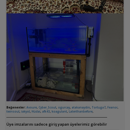
Beğenenler:
Avoure
,
Cyber_Scout
,
ogurcay
,
atakanaydin
,
Tortuga7
,
Feanor
,
twinsoul
,
iakyol
,
Hüdai
,
afk43
,
koagulant
,
Laterthanbefore
,
Üye imzalarını sadece giriş yapan üyelerimiz görebilir