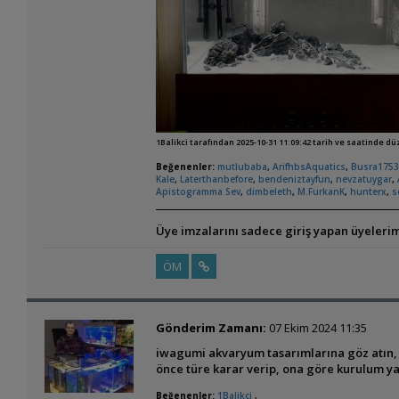
1Balikci tarafından 2025-10-31 11:09:42 tarih ve saatinde d
Beğenenler:
mutlubaba
,
ArifhbsAquatics
,
Busra175
Kale
,
Laterthanbefore
,
bendeniztayfun
,
nevzatuygar
,
Apistogramma Sev
,
dimbeleth
,
M.FurkanK
,
hunterx
,
s
Üye imzalarını sadece giriş yapan üyelerim
ÖM
Gönderim Zamanı:
07 Ekim 2024 11:35
iwagumi akvaryum tasarımlarına göz atın,
önce türe karar verip, ona göre kurulum y
Beğenenler:
1Balikci
,