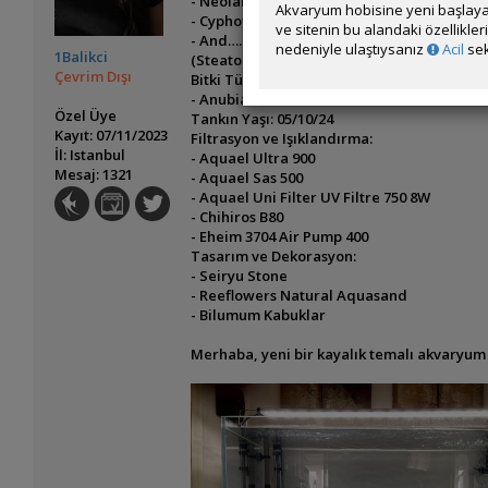
- Neolamprologus Caudopunctatus
Akvaryum hobisine yeni başlaya
- Cyphotilapia Frontosa “Moba”
ve sitenin bu alandaki özellikle
- And…. especially you, monkey head ☺
nedeniyle ulaştıysanız
Acil
sek
1Balikci
(Steatocranus casuarius)
Çevrim Dışı
Bitki Türleri:
- Anubias
Özel Üye
Tankın Yaşı: 05/10/24
Kayıt: 07/11/2023
Filtrasyon ve Işıklandırma:
İl: Istanbul
- Aquael Ultra 900
Mesaj: 1321
- Aquael Sas 500
- Aquael Uni Filter UV Filtre 750 8W
- Chihiros B80
- Eheim 3704 Air Pump 400
Tasarım ve Dekorasyon:
- Seiryu Stone
- Reeflowers Natural Aquasand
- Bilumum Kabuklar
Merhaba, yeni bir kayalık temalı akvaryum