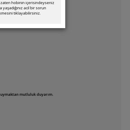
zaten hobinin içerisindeyseniz
yaşadığınız acil bir sorun
mesini tıklayabilirsiniz.
i duymaktan mutluluk duyarım.