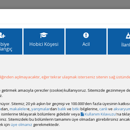
İlanlar
Forum
Site Bilgi
biye
Hobici Köşesi
Acil
İlan
langıç
1
ğinden açılmayacaktır, eğer tekrar ulaşmak isterseniz sitenin sağ üstünde
ale getirmek amacıyla çerezler (cookie) kullanıyoruz. Sitemizde gezinmeye 
z.
rünüyor. Sitemiz; 20 yılı aşkın bir geçmişi ve 100.000'den fazla üyesinin katk
m
dan,
makaleler
e,
yarışmalar
dan
balık
ve
bitki
bilgilerine,
canlı
ve
akvaryu
isimlerine tıklayarak bölümlere gidebilir veya
Kullanım Kılavuzu
'na tıkl
bilirsiniz. Sitemizdeki bu bölümlerin tamamını üye olmadan görebilirsiniz an
k için
üye olmanız
gerekmektedir.