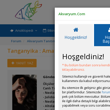
Akvaryum.Com
Ansiklopedi
Etkinlik-Paylaşım
Rehber
Hoşgeldiniz!
Ho
Baş
Forum
Akvaryum Tanıtımı
Tanganyika : Amatör Dokunuş
Tanganyika : Amatör Dokunuş
Hoşgeldiniz!
YANIT YAZ
* Bu bölüm bundan sonra kendili
tıklayabilirsiniz.
Sitemizi kullanışlı ve güvenli h
Gönderim Zamanı:
07 Ekim 2024 10:03
kullanımını da kabul ediyorsunu
Ölçüler: 90*40*50
Bu sitemize ilk gelişiniz gibi gö
Canlı Türleri:
bir platformdur. Sitemizde
foru
- Neolamprologus Brichardi “Albino”
pek çok bölüm mevcuttur. Bölüm 
- Julidochromis Marlieri
ile ilgili daha detaylı bilgi ala
- Neolamprologus Leleupi
yapabilmek veya soru sorabilme
- Altolamprologus calvus