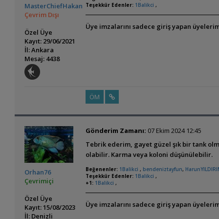
MasterChiefHakan
Teşekkür Edenler:
1Balikci
,
Çevrim Dışı
Üye imzalarını sadece giriş yapan üyelerim
Özel Üye
Kayıt: 29/06/2021
İl: Ankara
Mesaj: 4438
ÖM
Gönderim Zamanı:
07 Ekim 2024 12:45
Tebrik ederim, gayet güzel şık bir tank ol
olabilir. Karma veya koloni düşünülebilir.
Beğenenler:
1Balikci
,
bendeniztayfun
,
HarunYILDIR
Orhan76
Teşekkür Edenler:
1Balikci
,
Çevrimiçi
+1:
1Balikci
,
Özel Üye
Üye imzalarını sadece giriş yapan üyelerim
Kayıt: 15/08/2023
İl: Denizli