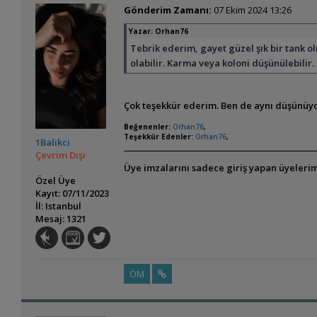
Gönderim Zamanı:
07 Ekim 2024 13:26
Yazar:
Orhan76
Tebrik ederim, gayet güzel şık bir tank 
olabilir. Karma veya koloni düşünülebilir.
Çok teşekkür ederim. Ben de aynı düşünüyoru
Beğenenler:
Orhan76
,
Teşekkür Edenler:
Orhan76
,
1Balikci
Çevrim Dışı
Üye imzalarını sadece giriş yapan üyelerim
Özel Üye
Kayıt: 07/11/2023
İl: Istanbul
Mesaj: 1321
ÖM