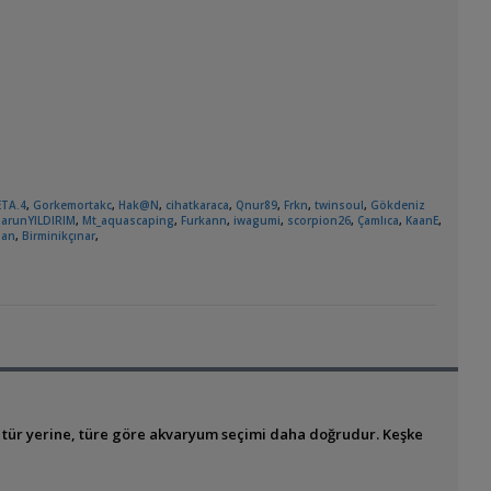
ETA.4
,
Gorkemortakc
,
Hak@N
,
cihatkaraca
,
Qnur89
,
Frkn
,
twinsoul
,
Gökdeniz
arunYILDIRIM
,
Mt_aquascaping
,
Furkann
,
iwagumi
,
scorpion26
,
Çamlıca
,
KaanE
,
han
,
Birminikçınar
,
tür yerine, türe göre akvaryum seçimi daha doğrudur. Keşke