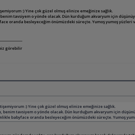
şemiyorum :) Yine çok güzel olmuş elinize emeğinize sağlık.
 benim tavsiyem o yönde olacak. Dün kurduğum akvaryum için düşünüyor
ace oranda besleyeceğim önümüzdeki süreçte. Yumoş yumoş yüzleri var i
iz görebilir
işemiyorum :) Yine çok güzel olmuş elinize emeğinize sağlık.
, benim tavsiyem o yönde olacak. Dün kurduğum akvaryum için düşünüyo
likle babyface oranda besleyeceğim önümüzdeki süreçte. Yumoş yumoş yü