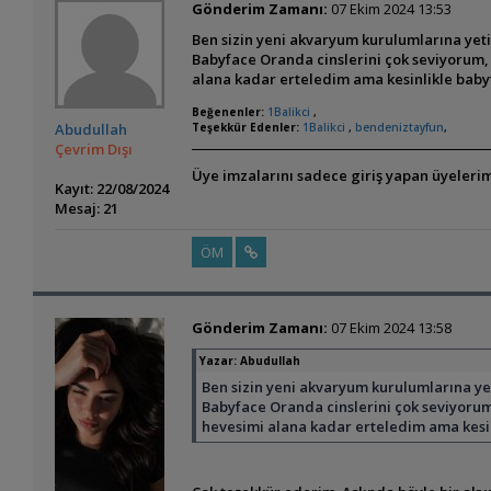
Gönderim Zamanı:
07 Ekim 2024 13:53
Ben sizin yeni akvaryum kurulumlarına yeti
Babyface Oranda cinslerini çok seviyorum,
alana kadar erteledim ama kesinlikle babyf
Beğenenler:
1Balikci
,
Abudullah
Teşekkür Edenler:
1Balikci
,
bendeniztayfun
,
Çevrim Dışı
Üye imzalarını sadece giriş yapan üyelerim
Kayıt: 22/08/2024
Mesaj: 21
ÖM
Gönderim Zamanı:
07 Ekim 2024 13:58
Yazar:
Abudullah
Ben sizin yeni akvaryum kurulumlarına yet
Babyface Oranda cinslerini çok seviyorum
hevesimi alana kadar erteledim ama kesin