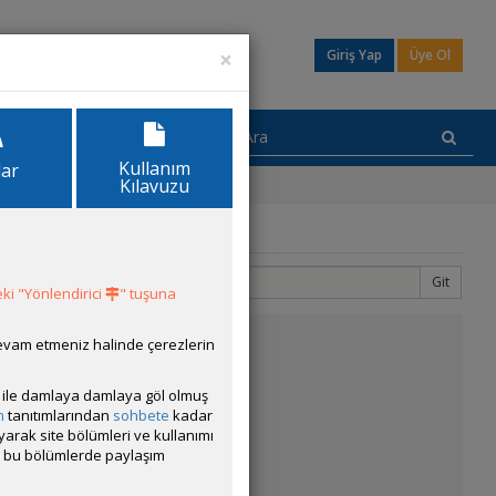
×
Giriş Yap
Üye Ol
Kullanım
lar
Kılavuzu
Git
2
15
ki "Yönlendirici
" tuşuna
devam etmeniz halinde çerezlerin
ısı ile damlaya damlaya göl olmuş
m
tanıtımlarından
sohbete
kadar
ayarak site bölümleri ve kullanımı
cak bu bölümlerde paylaşım