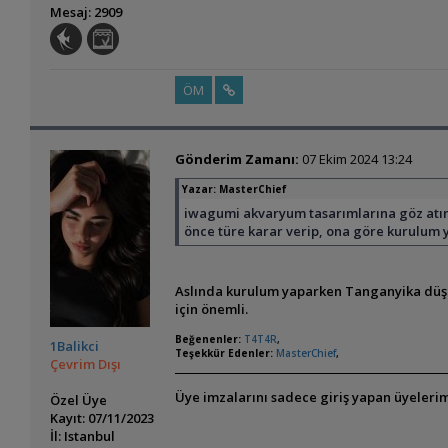
Mesaj: 2909
ÖM
Gönderim Zamanı:
07 Ekim 2024 13:24
Yazar:
MasterChief
iwagumi akvaryum tasarımlarına göz atın
önce türe karar verip, ona göre kurulum 
Aslında kurulum yaparken Tanganyika düşünm
için önemli.
Beğenenler:
T4T4R
,
1Balikci
Teşekkür Edenler:
MasterChief
,
Çevrim Dışı
Üye imzalarını sadece giriş yapan üyelerim
Özel Üye
Kayıt: 07/11/2023
İl: Istanbul