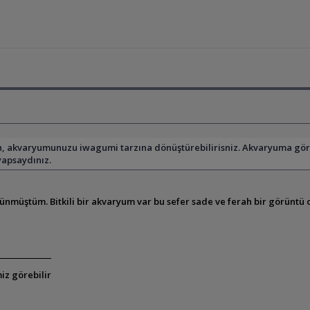
, akvaryumunuzu iwagumi tarzına dönüştürebilirisniz. Akvaryuma göre
yapsaydınız.
üştüm. Bitkili bir akvaryum var bu sefer sade ve ferah bir görüntü olm
iz görebilir