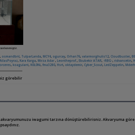
üzenlenmiştir.
3
,
osmandbnl
,
TulparLanda
,
MCY4
,
ogurcay
,
Orhan76
,
valarmorghulis12
,
Cloudbuster
,
B
AtlasPoyraz
,
Kara Karga
,
Mirza Adar
,
Leontheprof.
,
Ebubekir ATAR
,
-RBG-
,
ridvancetin
,
H
orceres
,
koagulant
,
K0L0Ni
,
fma3280
,
Hsrt
,
oktaydemir
,
Cyber_Scout
,
LedZeppelin
,
Mder
iz görebilir
 akvaryumunuzu iwagumi tarzına dönüştürebilirisniz. Akvaryuma göre 
apsaydınız.