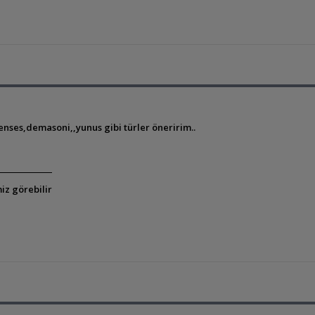
renses,demasoni,,yunus gibi türler öneririm..
iz görebilir