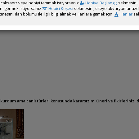
caksanız veya hobiyi tanımak istiyorsanız
Hobiye Başlangıç
sekmesini, 
rini görmek istiyorsanız
Hobici Köşesi
sekmesini, siteye akvaryumunuzda 
mesini, ilan bölümü ile ilgili bilgi almak ve ilanlara gitmek için
İlanlar
sek
 kurdum ama canlı türleri konusunda kararsızım. Öneri ve fikirleriniz