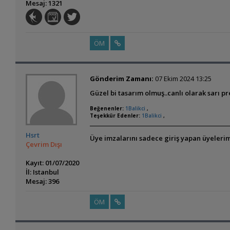
Mesaj: 1321
ÖM
Gönderim Zamanı:
07 Ekim 2024 13:25
Güzel bi tasarım olmuş..canlı olarak sarı p
Beğenenler:
1Balikci
,
Teşekkür Edenler:
1Balikci
,
Hsrt
Üye imzalarını sadece giriş yapan üyelerim
Çevrim Dışı
Kayıt: 01/07/2020
İl: Istanbul
Mesaj: 396
ÖM