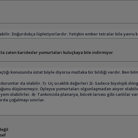
abilir. Doğurdukça lüpletiyorlardır. Yetişkin ember tetralar bile yavru k
zla zaten karidesler yumurtaları kuluçkaya bile indirmiyor
çtığı konusunda üstat böyle diyorsa mutlaka bir bildiği vardır. Ben bi
rumlar da olabilir. 1)- Uç sıcaklık değerleri 2)- Sadece biyolojik döngü
olduğunu düşünemeyiz. Öyleyse yumurtaları olgunlaşmadan atıyor olabili
a yem olabilirler. 4)- Tankınızda planarya, böcek larvası gibi canlılar
larda çoğalmayı sınırlar.
değil
sef