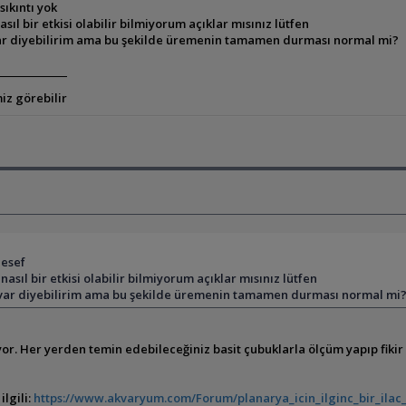
ıkıntı yok
l bir etkisi olabilir bilmiyorum açıklar mısınız lütfen
 var diyebilirim ama bu şekilde üremenin tamamen durması normal mi?
iz görebilir
lesef
ıl bir etkisi olabilir bilmiyorum açıklar mısınız lütfen
es var diyebilirim ama bu şekilde üremenin tamamen durması normal mi
r. Her yerden temin edebileceğiniz basit çubuklarla ölçüm yapıp fiki
lgili:
https://www.akvaryum.com/Forum/planarya_icin_ilginc_bir_ilac