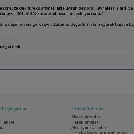
 sonsuza dek sürekli artması akla uygun değildir. Kaynakları sınırlı v
rünüyor. 30 l de 300 karides olmasını mı bekliyorsunuz?
yönlü düşünmeniz gerekiyor. Zaten su değerlerini bilmeyerek baştan k
iz görebilir
ve Paylaşımlar
Hobici Rehberi
Akvaryumcular
i Tabanı
Hesaplamalar
ları
Akvaryum Ürünleri
Örnek Akvaryum Kurulumları