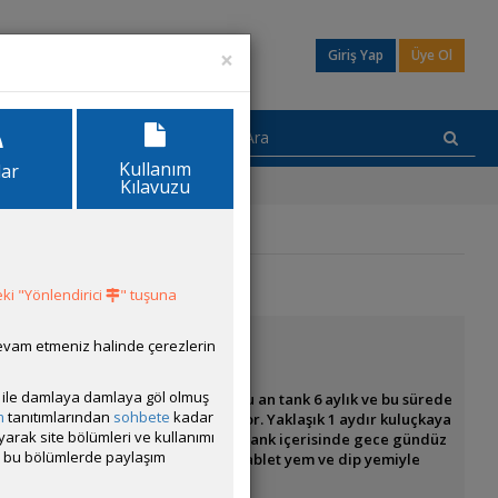
×
Giriş Yap
Üye Ol
Kullanım
lar
Kılavuzu
ki "Yönlendirici
" tuşuna
devam etmeniz halinde çerezlerin
ısı ile damlaya damlaya göl olmuş
8 adet sarı ateş karides eklemiştim şu an tank 6 aylık ve bu sürede
m
tanıtımlarından
sohbete
kadar
 hiçbirinin yumurtası karnına inmiyor. Yaklaşık 1 aydır kuluçkaya
ayarak site bölümleri ve kullanımı
slerde saklanma gibi bir durum yok tank içerisinde gece gündüz
cak bu bölümlerde paylaşım
lenemiyorlar mı diye düşündüğümden tablet yem ve dip yemiyle