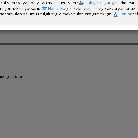
caksanız veya hobiyi tanımak istiyorsanız
Hobiye Başlangıç
sekmesini, 
enlenmiştir.
rini görmek istiyorsanız
Hobici Köşesi
sekmesini, siteye akvaryumunuzda 
mesini, ilan bölümü ile ilgili bilgi almak ve ilanlara gitmek için
İlanlar
sek
iz görebilir
iz görebilir