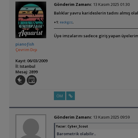
Gönderim Zamanı:
13 Kasım 2025 01:30
Balıklar yavru karideslerin tadını almış ola
+1:
eackgzz
,
Üye imzalarını sadece giriş yapan üyelerim
pianoƒish
Çevrim Dışı
Kayıt: 06/03/2009
İl: Istanbul
Mesaj: 2899
ÖM
Gönderim Zamanı:
13 Kasım 2025 09:59
Yazar:
Cyber_Scout
Barometrik olabilir..