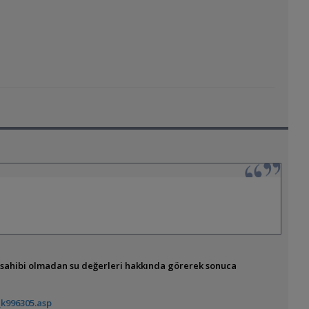
?
r sahibi olmadan su değerleri hakkında görerek sonuca
_k996305.asp