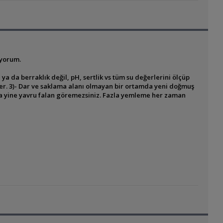
iyorum.
ya da berraklık değil, pH, sertlik vs tüm su değerlerini ölçüp
ler. 3)- Dar ve saklama alanı olmayan bir ortamda yeni doğmuş
varsa yine yavru falan göremezsiniz. Fazla yemleme her zaman