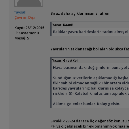
faysall
Biraz daha açıklar mısınız lütfen
Çevrim Dışı
Yazar:
KaanE
Kayıt: 28/12/2015
Balıklar yavru karideslerin tadını almış ol
İl: Kastamonu
Mesaj: 5
Yavruların saklanacağı bol alan oldukça fa
Yazar:
GhostKoi
Hava basıncındaki değişimlerin buna yol a
Sunduğunuz verilerin açıklamadığı başka du
fikir sahibi olmadan sağlıklı bir ortam 
karides yavrularınız balıklarınıza kolayc
risklidir. 5)- Kalabalık nüfus tüm topluluk
Aklıma gelenler bunlar. Kolay gelsin.
Sıcaklık 23-24 derece üç değer söz konusu 
PH vs ölçebilecek bir ekipmanım yok maale