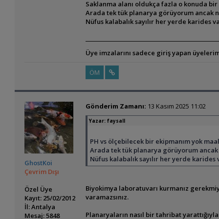
Saklanma alanı oldukça fazla o konuda bir s
Arada tek tük planarya görüyorum ancak nası
Nüfus kalabalık sayılır her yerde karides
Üye imzalarını sadece giriş yapan üyelerim
ÖM
Gönderim Zamanı:
13 Kasım 2025 11:02
Yazar:
faysall
PH vs ölçebilecek bir ekipmanım yok maa
Arada tek tük planarya görüyorum ancak nas
Nüfus kalabalık sayılır her yerde karid
GhostKoi
Çevrim Dışı
Biyokimya laboratuvarı kurmanız gerekmiyo
Özel Üye
varamazsınız.
Kayıt: 25/02/2012
İl: Antalya
Planaryaların nasıl bir tahribat yarattığıyla i
Mesaj: 5848