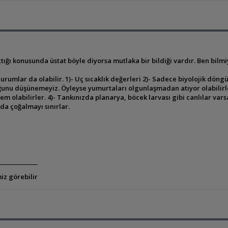
tığı konusunda üstat böyle diyorsa mutlaka bir bildiği vardır. Ben bilm
umlar da olabilir. 1)- Uç sıcaklık değerleri 2)- Sadece biyolojik döngü 
duğunu düşünemeyiz. Öyleyse yumurtaları olgunlaşmadan atıyor olabilir
yem olabilirler. 4)- Tankınızda planarya, böcek larvası gibi canlılar 
rda çoğalmayı sınırlar.
iz görebilir