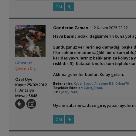
ÖM
Gönderim Zamanı:
12 Kasım 2025 23:22
Hava basıncındaki değişimlerin buna yol aç
Sunduğunuz verilerin açıklamadığı başka dur
fikir sahibi olmadan sağlıklı bir ortam ol
karides yavrularınız balıklarınıza kolayca 
GhostKoi
risklidir. 5)- Kalabalık nüfus tüm toplulukla
Çevrim Dışı
Aklıma gelenler bunlar. Kolay gelsin.
Özel Üye
Beğenenler:
Cyber_Scout
,
Anselmo458
,
Orhan76
,
Kayıt: 25/02/2012
Teşekkür Edenler:
Cyber_Scout
,
İl: Antalya
+1:
Cyber_Scout
,
Mesaj: 5848
Üye imzalarını sadece giriş yapan üyelerim
ÖM