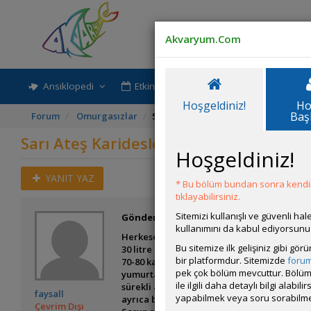
Akvaryum.Com
Ansiklopedi
Etkinlik-Paylaşım
Rehber
Hoşgeldiniz!
Ho
Baş
Forum
Omurgasızlar
Sarı Ateş Karideslerin Üremesi Ned
Sarı Ateş Karideslerin Üremesi Neden
Hoşgeldiniz!
YANIT YAZ
* Bu bölüm bundan sonra kendili
tıklayabilirsiniz.
Sitemizi kullanışlı ve güvenli h
Gönderim Zamanı:
12 Kasım 2025 14:12
kullanımını da kabul ediyorsunu
Herkese selamlar.
Bu sitemize ilk gelişiniz gibi gö
30 litre bir nano bitkili tankım var. Tankta
bir platformdur. Sitemizde
foru
70-80 kadar karides oldu. Ancak bir süredir
pek çok bölüm mevcuttur. Bölüm 
yumurtası olan dişi hiç görmedim. Su tamam
ile ilgili daha detaylı bilgi ala
sürekli aktifler. Kabuk değişimi yapıyorla
faysall
yapabilmek veya soru sorabilme
ayrıca besleme yapıyorum ama bir türlü ür
Çevrim Dışı