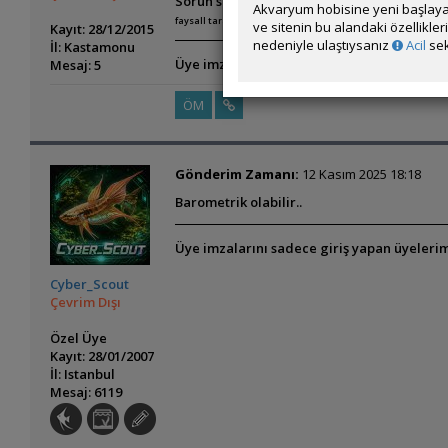
Sorun sizce ne olabilir?
Akvaryum hobisine yeni başlaya
faysall tarafından 2025-11-12 14:32:16 tarih ve saatinde düz
ve sitenin bu alandaki özellikle
Kayıt: 28/12/2015
nedeniyle ulaştıysanız
Acil
sek
İl: Kastamonu
Üye imzalarını sadece giriş yapan üyelerim
Mesaj: 5
ÖM
Gönderim Zamanı:
12 Kasım 2025 18:18
Barometrik olabilir..
Üye imzalarını sadece giriş yapan üyelerim
Cyber_Scout
Çevrim Dışı
Özel Üye
Kayıt: 28/01/2007
İl: Istanbul
Mesaj: 6119