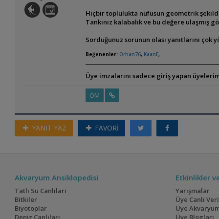
Hiçbir toplulukta nüfusun geometrik şekilde
Tankınız kalabalık ve bu değere ulaşmış gö
Sorduğunuz sorunun olası yanıtlarını çok 
Beğenenler:
Orhan76
,
KaanE
,
Üye imzalarını sadece giriş yapan üyelerim
ÖM
YANIT YAZ
FAVORİ
Akvaryum Ansiklopedisi
Etkinlikler 
Tatlı Su Canlıları
Yarışmalar
Bitkiler
Üye Canlı Ver
Biyotoplar
Üye Akvaryum
Deniz Canlıları
Üye Blogları