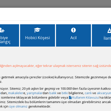
İlanlar
Forum
Site Bilgi
biye
Hobici Köşesi
Acil
İlan
langıç
en Durur?
 Durur?
ğinden açılmayacaktır, eğer tekrar ulaşmak isterseniz sitenin sağ üstünde
ale getirmek amacıyla çerezler (cookie) kullanıyoruz. Sitemizde gezinmeye 
z.
rünüyor. Sitemiz; 20 yılı aşkın bir geçmişi ve 100.000'den fazla üyesinin katk
 5 adet Ember Tetra ve bir adet anaç Endler dişi var. Tankı ilk kurarken 
m
dan,
makaleler
e,
yarışmalar
dan
balık
ve
bitki
bilgilerine,
canlı
ve
akvaryu
 karidesler üremeyi bıçak gibi kesti. Dişilerin sırtında yumurta var ama
isimlerine tıklayarak bölümlere gidebilir veya
Kullanım Kılavuzu
'na tıkl
en berrak biyolojik döngüde bir sıkıntı yok. Canlı kaybım yok. Karide
bilirsiniz. Sitemizdeki bu bölümlerin tamamını üye olmadan görebilirsiniz an
r. Yani üredikleri döneme göre tankta bir farklılık yok. Yeterince bes
k için
üye olmanız
gerekmektedir.
emiyorlar.