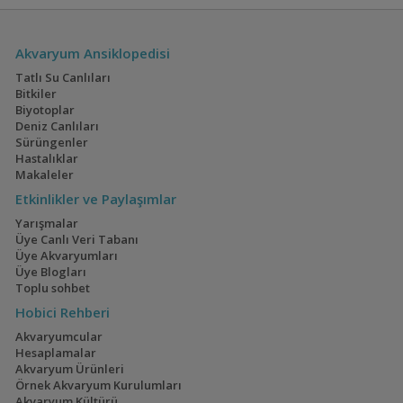
Akvaryum Ansiklopedisi
Tatlı Su Canlıları
Bitkiler
Biyotoplar
Deniz Canlıları
Sürüngenler
Hastalıklar
Makaleler
Etkinlikler ve Paylaşımlar
Yarışmalar
Üye Canlı Veri Tabanı
Üye Akvaryumları
Üye Blogları
Toplu sohbet
Hobici Rehberi
Akvaryumcular
Hesaplamalar
Akvaryum Ürünleri
Örnek Akvaryum Kurulumları
Akvaryum Kültürü