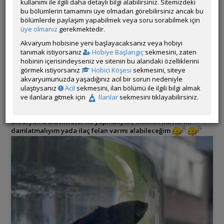
kullanımı ile ilgili daha detaylı bilgi alabilirsiniz. Sitemizdeki
Dün gece uykulu uykulu akvaryuma yeni bitkiler dikmiştim
bu bölümlerin tamamını üye olmadan görebilirsiniz ancak bu
sanırım camı hafif kaydırmışım, sabah alttan biraz kaymış ve
bölümlerde paylaşım yapabilmek veya soru sorabilmek için
üst kısım açılmış vaziyette buldum, 3 saniyelik kalp krizi yaşayıp
üye olmanız
gerekmektedir.
hemen bettalari ayırdım
Mavi olanın kuyruğu neredeyse gitmiş..
Akvaryum hobisine yeni başlayacaksanız veya hobiyi
tanımak istiyorsanız
Hobiye Başlangıç
sekmesini, zaten
Şimdilik 5 litrelik bir kavanozum vardı, pencerenin yanında
hobinin içerisindeyseniz ve sitenin bu alandaki özelliklerini
içine bir kaç hydrocotyle atmıştım güneş ışığında nasıl gelişir
görmek istiyorsanız
Hobici Köşesi
sekmesini, siteye
diye bettayı onun içine koydum.
akvaryumunuzda yaşadığınız acil bir sorun nedeniyle
az biraz yüzebiliyor fakat yemek yemiyor ve dipte yatıyor genel
ulaştıysanız
Acil
sekmesini, ilan bölümü ile ilgili bilgi almak
olarak :((
ve ilanlara gitmek için
İlanlar
sekmesini tıklayabilirsiniz.
Isıtıcım YOK
Yarın merkeze gidip alıcam.
Fakat kuyruk yenmesi ile alakalı hiç bir şeyi bilmiyorum,
akvaryumu blackwater mi yapmalıyım, metilen mavisi mi
damlatmalıyım yada ilaç felan varmı alabileceğim