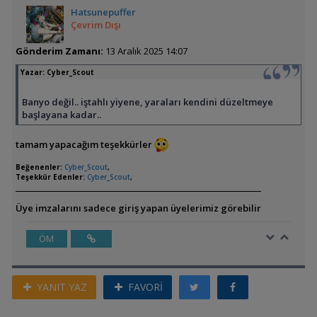
Hatsunepuffer
Çevrim Dışı
Gönderim Zamanı:
13 Aralık 2025 14:07
Yazar:
Cyber_Scout
Banyo değil.. iştahlı yiyene, yaraları kendini düzeltmeye
başlayana kadar..
tamam yapacağım teşekkürler
Beğenenler:
Cyber_Scout
,
Teşekkür Edenler:
Cyber_Scout
,
Üye imzalarını sadece giriş yapan üyelerimiz görebilir
ÖM
YANIT YAZ
FAVORİ