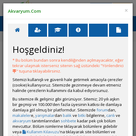
Giriş Yap
Üye Ol
×
Akvaryum.Com
Ana Menü
Toggl
naviga
Forum
Labirentliler
Betta Balıkları Arası Kavga🥲🙏🏻
Hoşgeldiniz!
Betta Balıkları Arası Kavga🥲🙏🏻
* Bu bölüm bundan sonra kendiliğinden açılmayacaktır, eğer
YANIT YAZ
tekrar ulaşmak isterseniz sitenin sağ üstündeki "Yönlendirici
" tuşuna tıklayabilirsiniz.
Sitemizi kullanışlı ve güvenli hale getirmek amacıyla çerezler
Hatsunepuffer
(cookie) kullanıyoruz. Sitemizde gezinmeye devam etmeniz
Çevrim Dışı
halinde çerezlerin kullanımını da kabul ediyorsunuz.
Gönderim Zamanı:
Bu sitemize ilk gelişiniz gibi görünüyor. Sitemiz; 20 yılı aşkın
13 Aralık 2025 11:42
bir geçmişi ve 100.000'den fazla üyesinin katkısı ile damlaya
SELAM
damlaya göl olmuş bir platformdur. Sitemizde
forum
dan,
60 cm ortadan ikiye bölünmüş akvaryumumda, 2 betta
makaleler
e,
yarışmalar
dan
balık
ve
bitki
bilgilerine,
canlı
ve
besliyorum.
akvaryum
tanıtımlarından
sohbete
kadar pek çok bölüm
mevcuttur. Bölüm isimlerine tıklayarak bölümlere gidebilir
Ortadaki cam tam olarak oturmuyor, o yüzden 1 tanede küçük
veya
Kullanım Kılavuzu
'na tıklayarak site bölümleri ve
cam ekliyordum tam ortaya