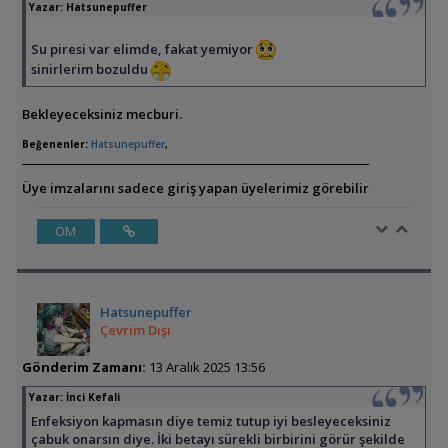
Yazar:
Hatsunepuffer
Su piresi var elimde, fakat yemiyor
sinirlerim bozuldu
Bekleyeceksiniz mecburi.
Beğenenler:
Hatsunepuffer
,
Üye imzalarını sadece giriş yapan üyelerimiz görebilir
ÖM
Hatsunepuffer
Çevrim Dışı
Gönderim Zamanı:
13 Aralık 2025 13:56
Yazar:
İnci Kefali
Enfeksiyon kapmasın diye temiz tutup iyi besleyeceksiniz
çabuk onarsın diye. İki betayı sürekli birbirini görür şekilde