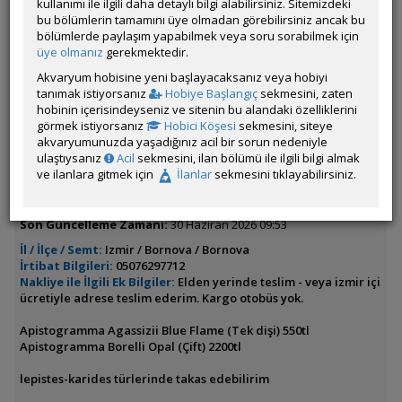
kullanımı ile ilgili daha detaylı bilgi alabilirsiniz. Sitemizdeki
(Eledoa),Pomacea bridgesii (Elma Salyangozu - Apple Snail),Anentome
bu bölümlerin tamamını üye olmadan görebilirsiniz ancak bu
helena (Katil Salyangoz),Taxiphyllum barbieri (Java Moss),Neocaridina
bölümlerde paylaşım yapabilmek veya soru sorabilmek için
davidi (Turuncu Sakura)
üye olmanız
gerekmektedir.
Akvaryum hobisine yeni başlayacaksanız veya hobiyi
İlanın Bulunduğu Kategoriler:
Güney Amerika Cichlidleri
,
Tüm
tanımak istiyorsanız
Hobiye Başlangıç
sekmesini, zaten
Canlılar
,
Tüm İlanlar
hobinin içerisindeyseniz ve sitenin bu alandaki özelliklerini
<< Önceki İlan
-
Sonraki İlan >>
görmek istiyorsanız
Hobici Köşesi
sekmesini, siteye
akvaryumunuzda yaşadığınız acil bir sorun nedeniyle
ulaştıysanız
Acil
sekmesini, ilan bölümü ile ilgili bilgi almak
ve ilanlara gitmek için
İlanlar
sekmesini tıklayabilirsiniz.
yamansengonca
Çevrim Dışı
Son Güncelleme Zamanı:
30 Haziran 2026 09:53
İl / İlçe / Semt:
Izmir / Bornova / Bornova
İrtibat Bilgileri:
05076297712
Nakliye ile İlgili Ek Bilgiler:
Elden yerinde teslim - veya izmir içi
ücretiyle adrese teslim ederim. Kargo otobüs yok.
Apistogramma Agassizii Blue Flame (Tek dişi) 550tl
Apistogramma Borelli Opal (Çift) 2200tl
lepistes-karides türlerinde takas edebilirim