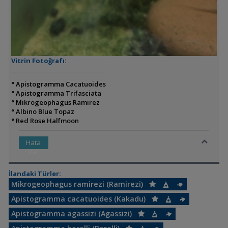
Vitrin Fotoğrafı:
° Apistogramma Cacatuoides
° Apistogramma Trifasciata
° Mikrogeophagus Ramirez
° Albino Blue Topaz
° Red Rose Halfmoon
Hata
Var
İlandaki Türler:
Mikrogeophagus ramirezi (Ramirezi)
Apistogramma cacatuoides (Kakadu)
Apistogramma agassizi (Agassizi)