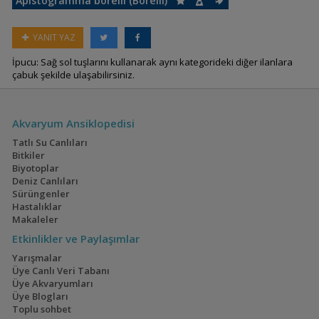
Apistogramma borelli (Borelli)
YANIT YAZ
İpucu: Sağ sol tuşlarını kullanarak aynı kategorideki diğer ilanlara
çabuk şekilde ulaşabilirsiniz.
Akvaryum Ansiklopedisi
Tatlı Su Canlıları
Bitkiler
Biyotoplar
Deniz Canlıları
Sürüngenler
Hastalıklar
Makaleler
Etkinlikler ve Paylaşımlar
Yarışmalar
Üye Canlı Veri Tabanı
Üye Akvaryumları
Üye Blogları
Toplu sohbet