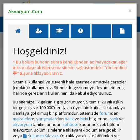
Giriş Yap
Üye Ol
×
Akvaryum.Com
Ana Menü
Toggl
naviga
Ana Sayfa
Canlı İlanları
Agassizi Blue Flame - Borelli Opal
Hoşgeldiniz!
Agassizi Blue Flame - Borelli Opal
* Bu bölüm bundan sonra kendiliğinden açılmayacaktır, eğer
tekrar ulaşmak isterseniz sitenin sağ üstündeki "Yönlendirici
ÜYENİN DİĞER İLANLARI
" tuşuna tıklayabilirsiniz.
Sitemizi kullanışlı ve güvenli hale getirmek amacıyla çerezler
Sobo Da08 Yemleme Makinesi, Pipo Filtre,
(cookie) kullanıyoruz. Sitemizde gezinmeye devam etmeniz
Kepçe
halinde çerezlerin kullanımını da kabul ediyorsunuz.
Satıyorum
Bu sitemize ilk gelişiniz gibi görünüyor. Sitemiz; 20 yılı aşkın
bir geçmişi ve 100.000'den fazla üyesinin katkısı ile damlaya
Lepistes,karides Ve Bitki Türleri Arıyorum
damlaya göl olmuş bir platformdur. Sitemizde
forum
dan,
Arıyorum
makaleler
e,
yarışmalar
dan
balık
ve
bitki
bilgilerine,
canlı
ve
Poecilia reticulata (Lepistes - Guppy),Mikrogeophagus
akvaryum
tanıtımlarından
sohbete
kadar pek çok bölüm
ramirezi (Ramirezi),Apistogramma cacatuoides
mevcuttur. Bölüm isimlerine tıklayarak bölümlere gidebilir
(Kakadu),Neocaridina davidi (Kiraz Karidesi),Pelvicachromis pulcher
veya
Kullanım Kılavuzu
'na tıklayarak site bölümleri ve
(Kribensis),Apistogramma agassizi (Agassizi),Egeria densa