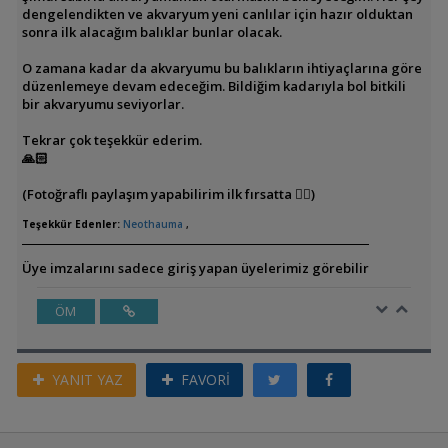
dengelendikten ve akvaryum yeni canlılar için hazır olduktan
sonra ilk alacağım balıklar bunlar olacak.
O zamana kadar da akvaryumu bu balıkların ihtiyaçlarına göre
düzenlemeye devam edeceğim. Bildiğim kadarıyla bol bitkili
bir akvaryumu seviyorlar.
Tekrar çok teşekkür ederim.
🙏🏻
(Fotoğraflı paylaşım yapabilirim ilk fırsatta 👍🏻)
Teşekkür Edenler:
Neothauma
,
Üye imzalarını sadece giriş yapan üyelerimiz görebilir
ÖM
YANIT YAZ
FAVORİ