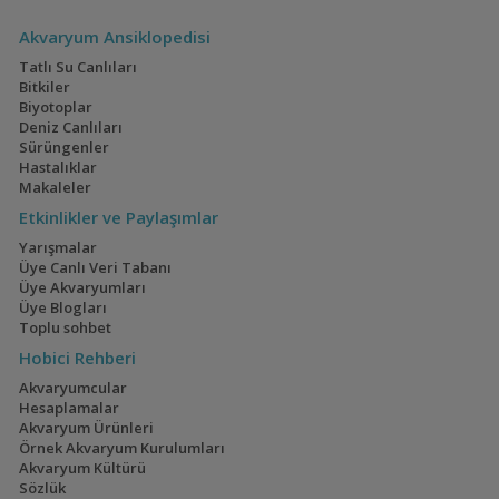
Akvaryum Ansiklopedisi
Tatlı Su Canlıları
Bitkiler
Biyotoplar
Deniz Canlıları
Sürüngenler
Hastalıklar
Makaleler
Etkinlikler ve Paylaşımlar
Yarışmalar
Üye Canlı Veri Tabanı
Üye Akvaryumları
Üye Blogları
Toplu sohbet
Hobici Rehberi
Akvaryumcular
Hesaplamalar
Akvaryum Ürünleri
Örnek Akvaryum Kurulumları
Akvaryum Kültürü
Sözlük