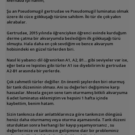
Merhaba Işıl hanım,
Şu an Pseudomugil gertrudae ve Pseudomugil luminatus olmak
üzere iki cüce gökkuşağı türüne sahibim. İki tür de çok yakın
akrabalar.
Gertrudae, 2015 yılında öğrenciyken öğrenci evinde kurduğum
derme çatma bir akvaryumda beslediğim ilk gökkuşağı türü
olmuştu. Hala daha en çok sevdiğim ve bence akvaryum
hobisindeki en güzel türlerden biri.
Nasıl ki yabancı dil öğrenirken A1, A2, B1… gibi seviyeler var ise,
eğer beta ve lepistes gibi türler A1 ise diyebilirim ki gertrudae
A2-B1 arasında bir yerlerde.
Çok zahmetli türler değiller. En önemli şeylerden biri oturmuş
bir tank düzeninin olması. Ani su değerleri değişimine karşı
hassaslar. Mesela geçen sene tam oturmamış bitkili akvaryuma
6 adet luminatus eklemiştim ve hepsini 1 hafta içinde
kaybettim, benim hatam.
Sizin tankınıza dair anlattıklarınıza göre tankınızın döngüsü
henüz daha oturmamış veya oturma aşamasında. Tank düzeni
oturduktan sonra herhangi bir kayıp yaşamıyorsanız , su
değerlerinize ve tankınızın gelişimine dair bir probleminiz