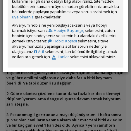
kullanımı ile ilgili daha detaylı bilgi alabilirsiniz. Sitemizdeki
bu bölümlerin tamamını üye olmadan görebilirsiniz ancak bu
Bu tür balığı akvaryum dünyasına yeni katılan birine tavsiye
bölümlerde paylaşım yapabilmek veya soru sorabilmek için
eder misiniz?
üye olmanız
gerekmektedir.
11 haftalık bir tankım var. Ramshorn salyangozu, boynuzlu
Akvaryum hobisine yeni başlayacaksanız veya hobiyi
nerite ve 4 adet neocaridina var. Acemi hatasından dolayı 10
tanımak istiyorsanız
Hobiye Başlangıç
sekmesini, zaten
adet sarı ateş'den maalesef 4 kaldı.
hobinin içerisindeyseniz ve sitenin bu alandaki özelliklerini
Forumlarda araştırdığıma göre misket gübre den dolayı ölmüş
görmek istiyorsanız
Hobici Köşesi
sekmesini, siteye
olabilirler.
akvaryumunuzda yaşadığınız acil bir sorun nedeniyle
ulaştıysanız
Acil
sekmesini, ilan bölümü ile ilgili bilgi almak
Tankımda oldukça çok çeşit bitki var ve lav taşları ile
ve ilanlara gitmek için
İlanlar
sekmesini tıklayabilirsiniz.
hardscape oluşturdum.
1. Şu an misket gübreyi artık akvaryum içinden alamadığım için
ve gübre emilimi sağlansın diye daha fazla bitki koymam
önerildi. Ve tabi düzenli su değişimi.
2. Gübre sıkıntısı çözülene kadar daha fazla karides eklemeyi
düşünmüyorum. Ama denge oluşursa devam etmek istiyorum
sarı ateş ile.
3. Pseudomugil gertrudae almayı düşünüyorum. 1 hafta sonra
şu var olan canlıların yanına alsam olur mu? Yeni bitki ekledim
ve bir kaç gün evvel 1 karides öldü. Ayrıca 7 yeni ramshorn
salyangozu ekledim. Akvaryum stres yaşamaması için 1 hafta