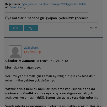
Beğenenler:
Cyber_Scout
,
EmiirKaan
,
ternapi
,
2023çiçek
,
İnci Kefali
,
+1:
Cyber_Scout
,
Üye imzalarını sadece giriş yapan üyelerimiz görebilir
ÖM
2023çiçek
Çevrim Dışı
Gönderim Zamanı:
08 Temmuz 2026 14:40
Merhaba Armağan bey,
Sorumu yanıtlamak için zaman ayırdığınız için çok teşekkür
ederim. Gerçekten çok değerliydi.
Yazdıklarınız beni bu balıkları besleme konusunda daha da
motive etti. Özellikle dil seviyeleriyle verdiğiniz örnek çok
açıklayıcı ve anlaşılırdı👍🏻. Bunun için ayrıca teşekkür ederim.
Şimdi sabırla akvaryumumun oturmasını bekleyeceğim. Her şey