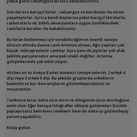
yoksa gönül rahatlığıyla bu türü ekleyebilirsiniz.
Son derece barışçıl türler , salyangoz ve karidesler ile sorun
yaşamıyorlar. Ayrıca kendi boylarına yakın barışçıl tetralarla,
rasboralarla vb. bitkili akvaryumlara uygun özelliklerdeki
canlılarla beraber de bakabilirsiniz.
Bu türün beslenmesi için verebileceğim en önemli tavsiye
elinizin altında daima canlı Artemia olması. Ağız yapıları çok
küçük, mikropredatör canlılar. Kuru yem de yiyorlar çok ufak
şekilde parçalarsanız ama pek istekli değiller. Artemia
gelişimlerinde çok etkili oluyor.
Alırken en az 6 veya 8 adet almanızı tavsiye ederim. 2 erkek 4
dişi veya 3 erkek 5 dişi. Bu şekilde gruplarda erkeklerin
baskınlık ve kur davranışlarını gözlemleyeceksiniz ve
muazzamlar.
Tankınıza biraz daha süre verin ve döngünün iyice oturduğuna
emin olun. Eğer konuya fotoğraflar ekleyip gelişmeleri bizimle
paylaşırsanız hem konu renklenir hem de daha iyi gözlemleyip
yorum yapabiliriz.
Kolay gelsin.