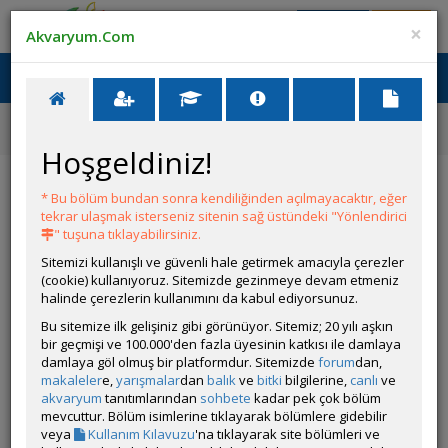
Giriş Yap
Üye Ol
×
Akvaryum.Com
Ana Menü
Toggl
naviga
Forum
Akvaryum ve Tür Tavsiyesi
Pseudomugil Gertrudae Acemilere Göre Mi?
Hoşgeldiniz!
Pseudomugil Gertrudae Acemilere Göre Mi?
* Bu bölüm bundan sonra kendiliğinden açılmayacaktır, eğer
tekrar ulaşmak isterseniz sitenin sağ üstündeki "Yönlendirici
YANIT YAZ
" tuşuna tıklayabilirsiniz.
Sitemizi kullanışlı ve güvenli hale getirmek amacıyla çerezler
(cookie) kullanıyoruz. Sitemizde gezinmeye devam etmeniz
2023çiçek
halinde çerezlerin kullanımını da kabul ediyorsunuz.
Çevrim Dışı
Bu sitemize ilk gelişiniz gibi görünüyor. Sitemiz; 20 yılı aşkın
Gönderim Zamanı:
bir geçmişi ve 100.000'den fazla üyesinin katkısı ile damlaya
08 Temmuz 2026 00:08
damlaya göl olmuş bir platformdur. Sitemizde
forum
dan,
Merhaba,
makaleler
e,
yarışmalar
dan
balık
ve
bitki
bilgilerine,
canlı
ve
Doğru başlık seçtim mi acaba? Zorlandım biraz.
akvaryum
tanıtımlarından
sohbete
kadar pek çok bölüm
Öncelikle türkçemden dolayı kusura bakmayın. Yurt dışında
mevcuttur. Bölüm isimlerine tıklayarak bölümlere gidebilir
yetiştim. Bol bol yazım hatası ve cümle düşüklüğü bulabilirsiniz
veya
Kullanım Kılavuzu
'na tıklayarak site bölümleri ve
🤷🏻‍♀️.