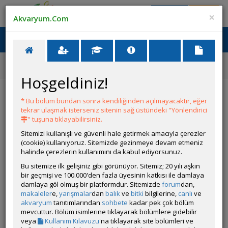
Giriş Yap
Üye Ol
×
Akvaryum.Com
Ana Menü
Toggl
naviga
Ana Sayfa
Canlı İlanları
Lepistes Endler, Yerli Üretim 20 Tl
Hoşgeldiniz!
Lepistes Endler, Yerli Üretim 20 Tl
* Bu bölüm bundan sonra kendiliğinden açılmayacaktır, eğer
tekrar ulaşmak isterseniz sitenin sağ üstündeki "Yönlendirici
ÜYENİN DİĞER İLANLARI
" tuşuna tıklayabilirsiniz.
Sitemizi kullanışlı ve güvenli hale getirmek amacıyla çerezler
Filitre Motor Mili Ve Ehaim Parçaları Arıyorum
(cookie) kullanıyoruz. Sitemizde gezinmeye devam etmeniz
Arıyorum
halinde çerezlerin kullanımını da kabul ediyorsunuz.
Bu sitemize ilk gelişiniz gibi görünüyor. Sitemiz; 20 yılı aşkın
bir geçmişi ve 100.000'den fazla üyesinin katkısı ile damlaya
Crypto Wendti Green Brown.
damlaya göl olmuş bir platformdur. Sitemizde
forum
dan,
Satıyorum
makaleler
e,
yarışmalar
dan
balık
ve
bitki
bilgilerine,
canlı
ve
Cryptocoryne crispatula var. ''Balansae''
akvaryum
tanıtımlarından
sohbete
kadar pek çok bölüm
mevcuttur. Bölüm isimlerine tıklayarak bölümlere gidebilir
veya
Kullanım Kılavuzu
'na tıklayarak site bölümleri ve