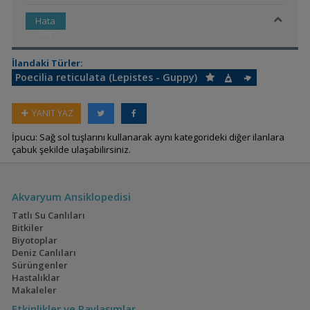
Hata
Var
İlandaki Türler:
Poecilia reticulata (Lepistes - Guppy)
YANIT YAZ
İpucu: Sağ sol tuşlarını kullanarak aynı kategorideki diğer ilanlara
çabuk şekilde ulaşabilirsiniz.
Akvaryum Ansiklopedisi
Tatlı Su Canlıları
Bitkiler
Biyotoplar
Deniz Canlıları
Sürüngenler
Hastalıklar
Makaleler
Etkinlikler ve Paylaşımlar