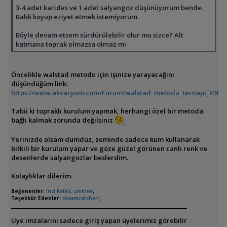
3-4 adet karides ve 1 adet salyangoz düşünüyorum bende.
Balık koyup eziyet etmek istemiyorum.
Böyle devam etsem sürdürülebilir olur mu sizce? Alt
katmana toprak olmazsa olmaz mı
Öncelikle walstad metodu için işinize yarayacağını
düşündüğüm link:
https://www.akvaryum.com/Forum/walstad_metodu_ternapi_k9815
Tabii ki topraklı kurulum yapmak, herhangi özel bir metoda
bağlı kalmak zorunda değilsiniz
Yerinizde olsam dümdüz, zeminde sadece kum kullanarak
bitkili bir kurulum yapar ve göze güzel görünen canlı renk ve
desenlerde salyangozlar beslerdim.
Kolaylıklar dilerim.
Beğenenler:
İnci Kefali
,
umitlee
,
Teşekkür Edenler:
dreamcatcherr
,
Üye imzalarını sadece giriş yapan üyelerimiz görebilir