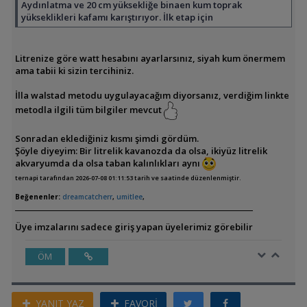
Aydınlatma ve 20 cm yüksekliğe binaen kum toprak
yükseklikleri kafamı karıştırıyor. İlk etap için
Litrenize göre watt hesabını ayarlarsınız, siyah kum önermem
ama tabii ki sizin tercihiniz.
İlla walstad metodu uygulayacağım diyorsanız, verdiğim linkte
metodla ilgili tüm bilgiler mevcut
Sonradan eklediğiniz kısmı şimdi gördüm.
Şöyle diyeyim: Bir litrelik kavanozda da olsa, ikiyüz litrelik
akvaryumda da olsa taban kalınlıkları aynı
ternapi tarafından 2026-07-08 01:11:53 tarih ve saatinde düzenlenmiştir.
Beğenenler:
dreamcatcherr
,
umitlee
,
Üye imzalarını sadece giriş yapan üyelerimiz görebilir
ÖM
YANIT YAZ
FAVORİ