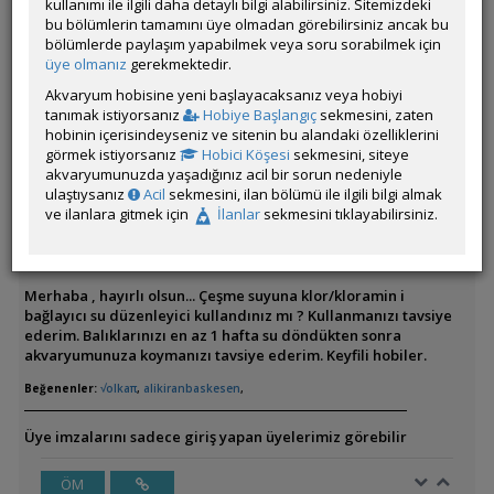
kullanımı ile ilgili daha detaylı bilgi alabilirsiniz. Sitemizdeki
orda kalmasını istemiyorum.
bu bölümlerin tamamını üye olmadan görebilirsiniz ancak bu
bölümlerde paylaşım yapabilmek veya soru sorabilmek için
üye olmanız
gerekmektedir.
Üye imzalarını sadece giriş yapan üyelerimiz görebilir
Akvaryum hobisine yeni başlayacaksanız veya hobiyi
tanımak istiyorsanız
ÖM
Hobiye Başlangıç
sekmesini, zaten
hobinin içerisindeyseniz ve sitenin bu alandaki özelliklerini
görmek istiyorsanız
Hobici Köşesi
sekmesini, siteye
akvaryumunuzda yaşadığınız acil bir sorun nedeniyle
ulaştıysanız
Acil
sekmesini, ilan bölümü ile ilgili bilgi almak
aquaticathearmi
ve ilanlara gitmek için
İlanlar
sekmesini tıklayabilirsiniz.
Çevrim Dışı
Özel Üye
Gönderim Zamanı:
08 Temmuz 2026 15:08
Merhaba , hayırlı olsun... Çeşme suyuna klor/kloramin i
bağlayıcı su düzenleyici kullandınız mı ? Kullanmanızı tavsiye
ederim. Balıklarınızı en az 1 hafta su döndükten sonra
akvaryumunuza koymanızı tavsiye ederim. Keyfili hobiler.
Beğenenler:
√olkaπ
,
alikiranbaskesen
,
Üye imzalarını sadece giriş yapan üyelerimiz görebilir
ÖM