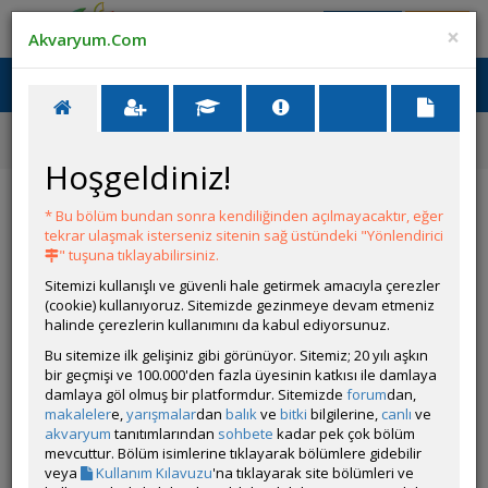
Giriş Yap
Üye Ol
×
Akvaryum.Com
Ana Menü
Toggl
naviga
Forum
Yeni Üye Forumu
110 Litre Akvaryum Kurulumu Ve Bakteri Kültürü
Hoşgeldiniz!
110 Litre Akvaryum Kurulumu Ve Bakteri
Kültürü
* Bu bölüm bundan sonra kendiliğinden açılmayacaktır, eğer
tekrar ulaşmak isterseniz sitenin sağ üstündeki "Yönlendirici
" tuşuna tıklayabilirsiniz.
YANIT YAZ
Sitemizi kullanışlı ve güvenli hale getirmek amacıyla çerezler
(cookie) kullanıyoruz. Sitemizde gezinmeye devam etmeniz
halinde çerezlerin kullanımını da kabul ediyorsunuz.
alikiranbaskesen
Bu sitemize ilk gelişiniz gibi görünüyor. Sitemiz; 20 yılı aşkın
Çevrim Dışı
bir geçmişi ve 100.000'den fazla üyesinin katkısı ile damlaya
damlaya göl olmuş bir platformdur. Sitemizde
forum
dan,
Gönderim Zamanı:
07 Temmuz 2026 23:53
makaleler
e,
yarışmalar
dan
balık
ve
bitki
bilgilerine,
canlı
ve
110 Litrelik bir akvaryum kurdum Japon besliyeceğim çeşme
akvaryum
tanıtımlarından
sohbete
kadar pek çok bölüm
suyu kullandım bakteri kültürünü yarın kullanmaya
mevcuttur. Bölüm isimlerine tıklayarak bölümlere gidebilir
başlıyacağım elimde 1 adet cüce vatoz var 1 aydır 5 litrelik
veya
Kullanım Kılavuzu
'na tıklayarak site bölümleri ve
akvaryumda yaşıyor ne zaman ana akvaryuma alayım daha çok