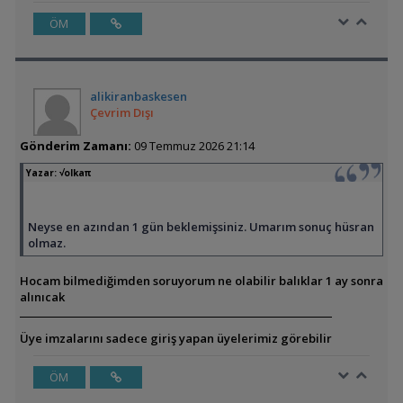
ÖM
alikiranbaskesen
Çevrim Dışı
Gönderim Zamanı:
09 Temmuz 2026 21:14
Yazar:
√olkaπ
Neyse en azından 1 gün beklemişsiniz. Umarım sonuç hüsran
olmaz.
Hocam bilmediğimden soruyorum ne olabilir balıklar 1 ay sonra
alınıcak
Üye imzalarını sadece giriş yapan üyelerimiz görebilir
ÖM