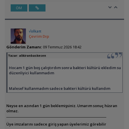
ÖM
√olkaπ
Çevrim Dışı
Gönderim Zamanı:
09 Temmuz 2026 18:42
Yazar:
alikiranbaskesen
Hocam 1 gün boş çalıştırdım sonra bakteri kültürü ekledim su
düzenliyici kullanmadım
Malesef kullanmadım sadece bakteri kültürü kullandım
Neyse en azından 1 gün beklemişsiniz. Umarım sonuç hüsran
olmaz.
Üye imzalarını sadece giriş yapan üyelerimiz görebilir