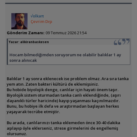
√olkaπ
Çevrim Dışı
Gönderim Zamanı:
09 Temmuz 2026 21:54
Yazar:
alikiranbaskesen
Hocam bilmediğimden soruyorum ne olabilir balıklar 1 ay
sonra alınıcak
Balıklar 1 ay sonra eklenecek ise problem olmaz. Ara sıra tanka
yem atın. Zaten bakteri kültürü de eklemişsiniz.
Bu hobide biyolojik denge, canlılar için hayati önem taşır.
Biyolojik sistem oturmadan tanka canlı eklendiğinde, (aşırı
dayanıklı türler haricinde) kayıp yaşanması kaçınılmazdır.
Bunu, bu hobiye ilk defa ve araştırmadan başlayan herkes
yaşayarak tecrübe etmiştir.
Bu arada, canlılarınızı tanka eklemeden önce 30-40 dakika
aşılayıp öyle eklerseniz, strese girmelerini de engellemiş
olursunuz.