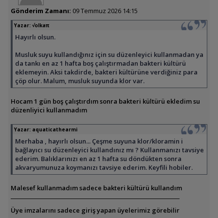
Gönderim Zamanı:
09 Temmuz 2026 14:15
Yazar:
√olkaπ
Hayırlı olsun.
Musluk suyu kullandığınız için su düzenleyici kullanmadan ya
da tankı en az 1 hafta boş çalıştırmadan bakteri kültürü
eklemeyin. Aksi takdirde, bakteri kültürüne verdiğiniz para
çöp olur. Malum, musluk suyunda klor var.
Hocam 1 gün boş çalıştırdım sonra bakteri kültürü ekledim su
düzenliyici kullanmadım
Yazar:
aquaticathearmi
Merhaba , hayırlı olsun... Çeşme suyuna klor/kloramin i
bağlayıcı su düzenleyici kullandınız mı ? Kullanmanızı tavsiye
ederim. Balıklarınızı en az 1 hafta su döndükten sonra
akvaryumunuza koymanızı tavsiye ederim. Keyfili hobiler.
Malesef kullanmadım sadece bakteri kültürü kullandım
Üye imzalarını sadece giriş yapan üyelerimiz görebilir